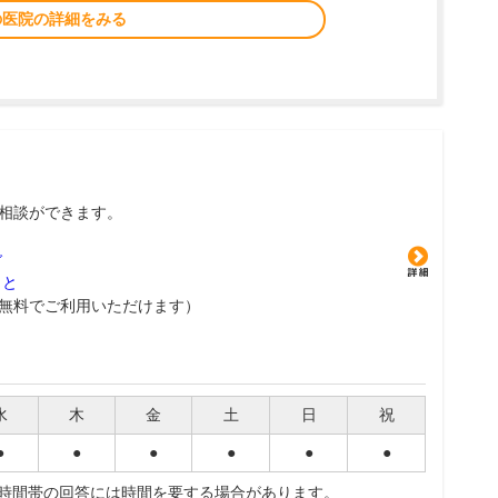
の医院の詳細をみる
相談ができます。
グ
こと
無料でご利用いただけます）
水
木
金
土
日
祝
●
●
●
●
●
●
夜時間帯の回答には時間を要する場合があります。