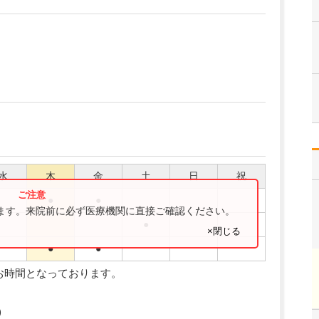
水
木
金
土
日
祝
●
●
ります。来院前に必ず医療機関に直接ご確認ください。
●
×閉じる
●
●
お時間となっております。
)