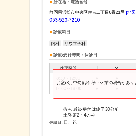
所在地・電話番号
静岡県浜松市中央区住吉二丁目8番21号
[地図
053-523-7210
診療科目
内科
リウマチ科
診療/受付時間・休診日
診療時間
月
火
8:30～12:00
●
●
お盆(8月中旬)は休診・休業の場合があ
14:00～18:00
●
●
最終受付は終了30分前
備考:
土曜第2・4のみ
日、祝
休診日: