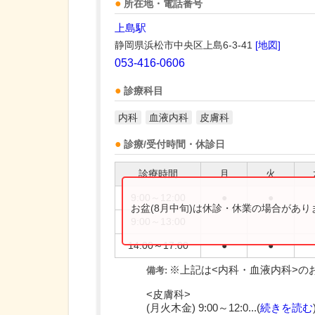
所在地・電話番号
上島駅
静岡県浜松市中央区上島6-3-41
[地図]
053-416-0606
診療科目
内科
血液内科
皮膚科
診療/受付時間・休診日
診療時間
月
火
9:00～12:00
●
●
お盆(8月中旬)は休診・休業の場合があ
9:00～13:00
14:00～17:00
●
●
※上記は<内科・血液内科>の
備考:
<皮膚科>
(月火木金) 9:00～12:0...(
続きを読む