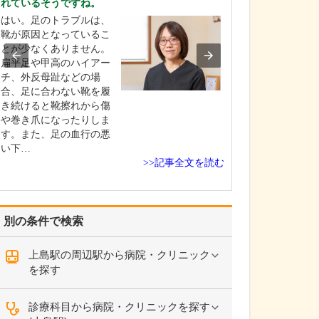
れているそうですね。
基本的に月・水
はい。足のトラブルは、
の週4日は夜9時
靴が原因となっているこ
曜日も午後5時ま
とが少なくありません。
療時間が長いの
扁平足や甲高のハイアー
特長の一つです
チ、外反母趾などの場
方だけでなく、
合、足に合わない靴を履
さんは夜間や休
き続けると靴擦れから傷
が悪くなること
や巻き爪になったりしま
で、地域のかか
す。また、足の血行の悪
い下…
>>記事全文を読む
別の条件で検索
上島駅の周辺駅から病院・クリニック
を探す
診療科目から病院・クリニックを探す