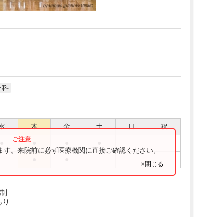
ン科
水
木
金
土
日
祝
●
●
●
●
ります。来院前に必ず医療機関に直接ご確認ください。
●
●
×閉じる
約制
あり