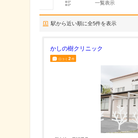
一覧表示
駅から近い順に全
5
件を表示
かしの樹クリニック
2
口コミ
件