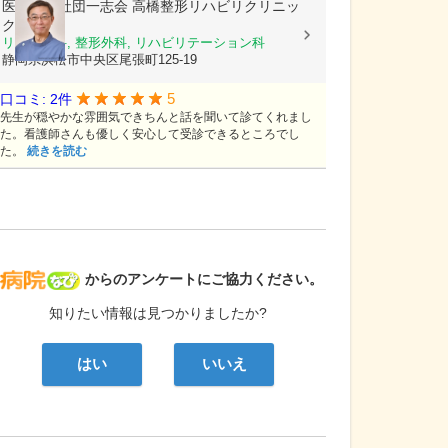
医療法人社団一志会
高橋整形リハビリクリニッ
ク
リウマチ科, 整形外科, リハビリテーション科
静岡県浜松市中央区尾張町125-19
5
口コミ: 2件
先生が穏やかな雰囲気できちんと話を聞いて診てくれまし
た。看護師さんも優しく安心して受診できるところでし
た。
続きを読む
病院なび
からのアンケートにご協力ください。
知りたい情報は見つかりましたか?
はい
いいえ