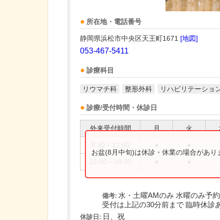
所在地・電話番号
静岡県浜松市中央区天王町1671
[地図]
053-467-5411
診療科目
リウマチ科
整形外科
リハビリテーショ
診療/受付時間・休診日
外来受付時間
月
火
8:30～12:00
●
●
お盆(8月中旬)は休診・休業の場合があ
15:00～18:30
●
●
水・土曜AMのみ 水曜のみ予
備考:
受付は上記の30分前まで 臨時休診
日、祝
休診日: