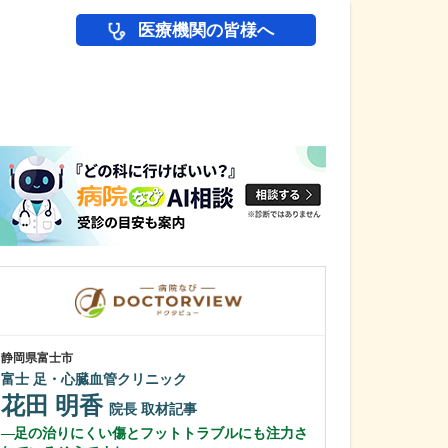
医療機関の皆様へ
医師(ドクター)の
静岡県富士市
宮城県仙台市泉区
富士 足・心臓血管クリニック
八乙女駅前内科
花田 明香
安田 浩康
院長
取材記事
足の治りにくい傷とフットトラブルにも注力さ
貴院の特長を教