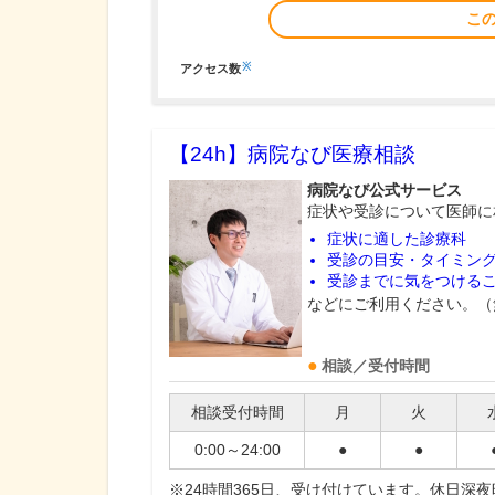
こ
※
アクセス数
【24h】
病院なび医療相談
病院なび公式サービス
症状や受診について医師に
症状に適した診療科
受診の目安・タイミン
受診までに気をつける
などにご利用ください。（
相談／受付時間
相談受付時間
月
火
0:00～24:00
●
●
※24時間365日、受け付けています。休日深