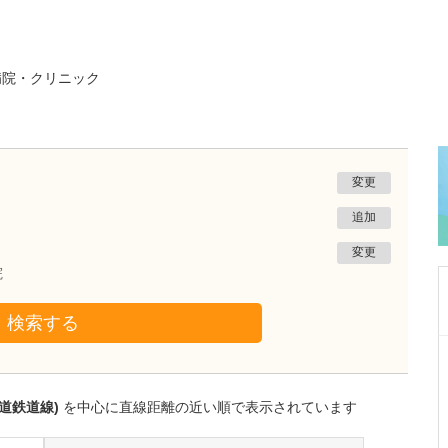
病院・クリニック
変更
追加
変更
院
検索する
静岡県静岡市葵区
ひびのクリニック
日比野 正幸
道鉄道線)
を中心に直線距離の近い順で表示されています
院長
取材記事
幅広い診療に対応されている中でも、特に力を