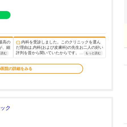
最高の
内科を受診しました。このクリニックを選ん
が、細
だ理由は,内科(および皮膚科)の先生お二人の好い
評判を昔から聞いていたからです。...
と読む
もっと読む
の医院の詳細をみる
ック