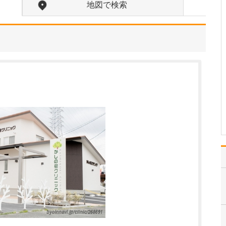
入れている分野があれば教えてください。
地図で検索
勤務医時代、がんで苦し
む多くの患者さんと向き
合ってきた経験から、が
んをはじめとする重篤な
疾患をできるだけ早期に
発見し、適切な治療につ
なげることに特に力を入
れています。例えば「他
院で過敏性腸炎と診断さ
れ…
>>記事全文を読む