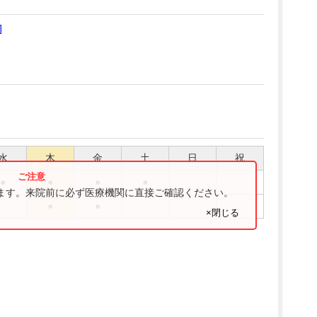
]
水
木
金
土
日
祝
●
●
●
●
ります。来院前に必ず医療機関に直接ご確認ください。
●
●
×閉じる