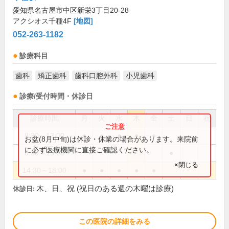
愛知県名古屋市中区新栄3丁目20-28
アクシオス千種4F
[地図]
052-263-1182
診療科目
歯科
矯正歯科
歯科口腔外科
小児歯科
診療/受付時間・休診日
診療時間
月
火
水
木
金
土
日
祝
8:30～13:00
●
●
●
●
●
お盆(8月中旬)は休診・休業の場合があります。来院前
に必ず医療機関に直接ご確認ください。
8:30～15:00
●
×閉じる
14:30～18:00
●
●
●
●
●
木、日、祝 (祝日のある週の木曜は診療)
休診日:
この医院の詳細をみる