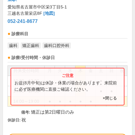
愛知県名古屋市中区栄3丁目5-1
三越名古屋栄店8F
[地図]
052-241-8677
診療科目
歯科
矯正歯科
歯科口腔外科
診療/受付時間・休診日
外来受付時間
月
火
水
木
金
土
日
祝
10:00～13:00
●
●
●
●
●
●
●
お盆(8月中旬)は休診・休業の場合があります。来院前
に必ず医療機関に直接ご確認ください。
14:00～17:00
●
●
×閉じる
14:00～19:00
●
●
●
●
●
矯正は第2日曜日のみ
備考:
祝
休診日: