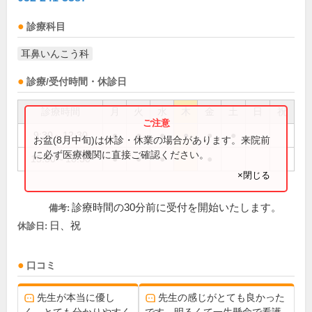
診療科目
耳鼻いんこう科
診療/受付時間・休診日
診療時間
月
火
水
木
金
土
日
祝
9:30～12:30
●
●
●
●
●
●
お盆(8月中旬)は休診・休業の場合があります。来院前
に必ず医療機関に直接ご確認ください。
15:30～18:30
●
●
●
●
×閉じる
診療時間の30分前に受付を開始いたします。
備考:
日、祝
休診日:
口コミ
先生が本当に優し
先生の感じがとても良かった