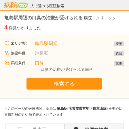
病院なび
人で選べる医院検索
亀島駅周辺の口臭の治療が受けられる
病院・クリニック
4
件見つかりました
亀島駅周辺
エリア/駅
変更
(未指定)
診療科目
追加
口臭
詳細条件
変更
口臭の治療が受けられる歯科
検索する
※このページの医療機関・薬局は
亀島駅(名古屋市営地下鉄東山線)
を中心に
直線距離の近い順で表示されています