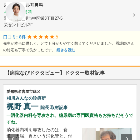
栄セントラル耳鼻科
耳鼻いんこう科
愛知県名古屋市中区栄3丁目27-5
栄セントビル2F
5
口コミ: 8件
先生が本当に優しく、とても分かりやすく教えてくださいました。看護師さん
の対応も丁寧で良かったです。
続きを読む
【病院なびドクタビュー】ドクター取材記事
愛知県名古屋市緑区
相川みんなの診療所
梶野 真一
院長
取材記事
消化器内科を専攻され、糖尿病の専門医資格もお持ちだそうで
すね。
消化器内科を専攻したのは、食
道、大腸、胃という消化管と、付