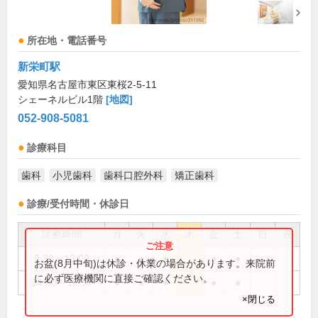
所在地・電話番号
新栄町駅
愛知県名古屋市東区東桜2-5-11
シェーネルビル1階
[地図]
052-908-5081
診療科目
歯科
小児歯科
歯科口腔外科
矯正歯科
診療/受付時間・休診日
診療時間
月
火
水
木
金
土
日
祝
9:30～13:00
●
●
●
●
●
お盆(8月中旬)は休診・休業の場合があります。来院前
に必ず医療機関に直接ご確認ください。
14:30～18:30
●
●
●
●
●
×閉じる