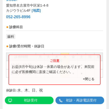
愛知県名古屋市中区栄1-4-8
カジウラビル4F
[地図]
052-265-8996
診療科目
歯科
診療/受付時間・休診日
診療時間
月
火
水
木
金
土
日
祝
10:00～13:00
●
●
●
●
お盆(8月中旬)は休診・休業の場合があります。来院前
に必ず医療機関に直接ご確認ください。
14:00～19:00
●
●
●
●
×閉じる
水、木、日、祝
休診日:
初診受付
初診・再診電話受付