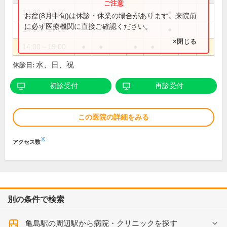
10:00～13:00
●
●
●
●
●
お盆(8月中旬)は休診・休業の場合があります。来院前
に必ず医療機関に直接ご確認ください。
14:00～17:00
●
×閉じる
14:00～19:00
●
●
●
●
水、日、祝
休診日:
初診受付
再診受付
この医院の詳細をみる
※
アクセス数
別の条件で検索
亀島駅の周辺駅から病院・クリニックを探す