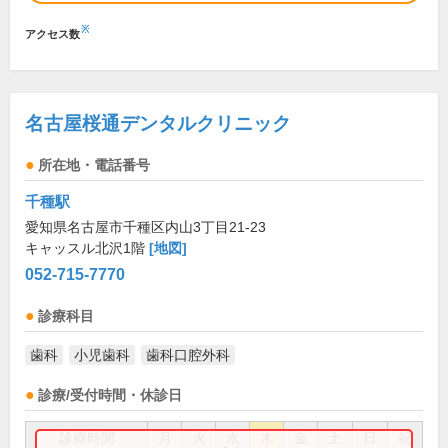
※
アクセス数
名古屋桜通デンタルクリニック
所在地・電話番号
千種駅
愛知県名古屋市千種区内山3丁目21-23
キャッスル北沢1階
[地図]
052-715-7770
診療科目
歯科
小児歯科
歯科口腔外科
診療/受付時間・休診日
診療時間
月
火
水
木
金
土
日
祝