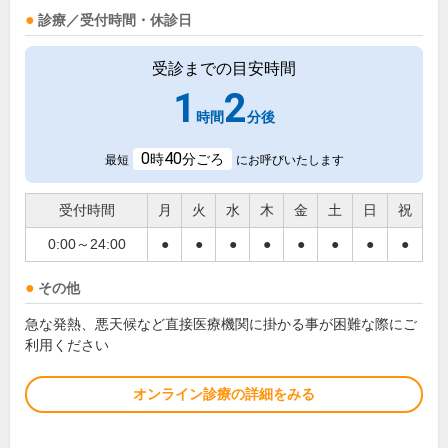
診療／受付時間・休診日
受診までの目安時間
1
2
時間
分後
0
40
時
分ごろ
最短
にお呼びいたします
受付時間
月
火
水
木
金
土
日
祝
0:00～24:00
●
●
●
●
●
●
●
●
その他
急な発熱、悪天候など直接医療機関に掛かる事が困難な際にご
利用ください
オンライン診療の詳細をみる