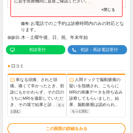
に必ず医療機関に直接ご確認ください。
15:00～18:30
●
●
●
●
×閉じる
お電話でのご予約は診療時間内のみの対応とな
備考:
ります。
木・土曜午後、日、祝、年末年始
休診日:
初診受付
初診・再診電話受付
口コミ
単なる頭痛、されど頭
人間ドックで脳動脈瘤の
痛。痛くて辛かったとき、初
疑いを指摘され、こちらに
診にもかかわらず、その日の
MRIの画像データを持ち込み
うちにMRIを撮影していただ
診察してもらいました。結
き、その場で結果と診...
果、脳動脈瘤は認められ...
もっ
もっと読む
と読む
この医院の詳細をみる