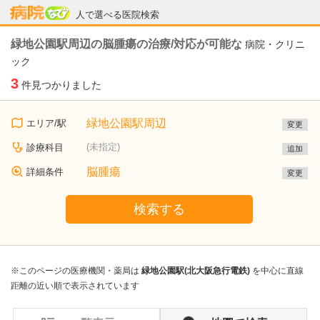
病院なび
人で選べる医院検索
緑地公園駅周辺の脳腫瘍の治療/対応が可能な
病院・クリニ
ック
3
件見つかりました
緑地公園駅周辺
エリア/駅
変更
(未指定)
診療科目
追加
脳腫瘍
詳細条件
変更
検索する
※このページの医療機関・薬局は
緑地公園駅(北大阪急行電鉄)
を中心に直線
距離の近い順で表示されています