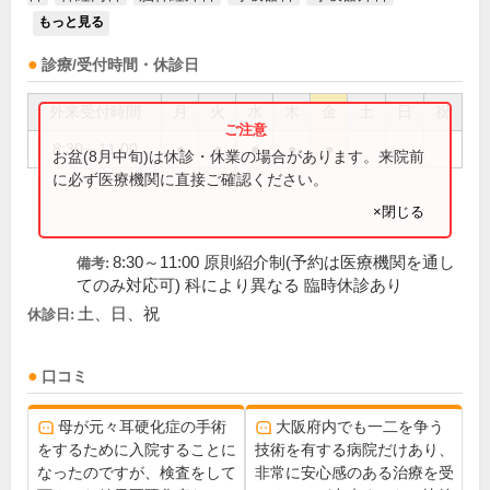
もっと見る
診療/受付時間・休診日
外来受付時間
月
火
水
木
金
土
日
祝
8:30～11:00
●
●
●
●
●
お盆(8月中旬)は休診・休業の場合があります。来院前
に必ず医療機関に直接ご確認ください。
×閉じる
8:30～11:00 原則紹介制(予約は医療機関を通し
備考:
てのみ対応可) 科により異なる 臨時休診あり
土、日、祝
休診日:
口コミ
母が元々耳硬化症の手術
大阪府内でも一二を争う
をするために入院することに
技術を有する病院だけあり、
なったのですが、検査をして
非常に安心感のある治療を受