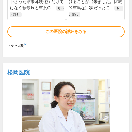
下さった結果耳硬化症だけで
けることが出来ました。比較
はなく糖尿病と重度の...
的重篤な症状だったこ...
もっ
もっ
と読む
と読む
この医院の詳細をみる
※
アクセス数
松岡医院