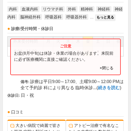
内科
血液内科
リウマチ科
外科
精神科
神経科
神経
内科
脳神経外科
呼吸器科
呼吸器外科
...
もっと見る
診療/受付時間・休診日
外来受付時間
月
火
水
木
金
土
日
祝
8:00～11:00
●
●
●
●
●
●
お盆(8月中旬)は休診・休業の場合があります。来院前
に必ず医療機関に直接ご確認ください。
×閉じる
診療は平日9:00～17:00、土曜9:00～12:00 PMは
備考:
全て予約診 科により異なる 臨時休診...(
続きを読む
)
日・祝
休診日:
口コミ
大きい病院で綺麗で皆さ
アトピー治療で有名なこ