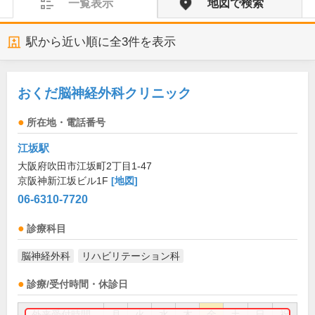
一覧表示
地図で検索
駅から近い順に全
3
件を表示
おくだ脳神経外科クリニック
所在地・電話番号
江坂駅
大阪府吹田市江坂町2丁目1-47
京阪神新江坂ビル1F
[地図]
06-6310-7720
診療科目
脳神経外科
リハビリテーション科
診療/受付時間・休診日
外来受付時間
月
火
水
木
金
土
日
祝