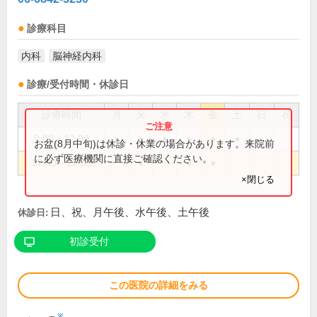
診療科目
内科
脳神経内科
診療/受付時間・休診日
診療時間
月
火
水
木
金
土
日
祝
9:00～12:00
●
●
●
●
●
●
お盆(8月中旬)は休診・休業の場合があります。来院前
に必ず医療機関に直接ご確認ください。
17:00～19:00
●
●
●
×閉じる
日、祝、月午後、水午後、土午後
休診日:
初診受付
この医院の詳細をみる
※