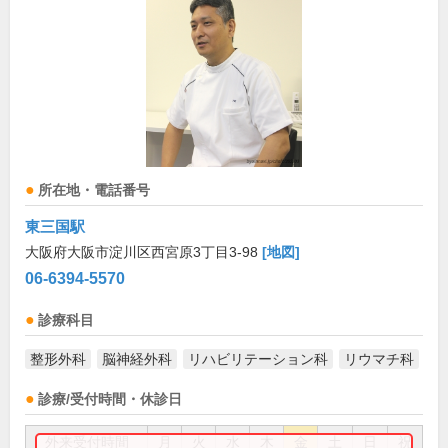
所在地・電話番号
東三国駅
大阪府大阪市淀川区西宮原3丁目3-98
[地図]
06-6394-5570
診療科目
整形外科
脳神経外科
リハビリテーション科
リウマチ科
診療/受付時間・休診日
外来受付時間
月
火
水
木
金
土
日
祝