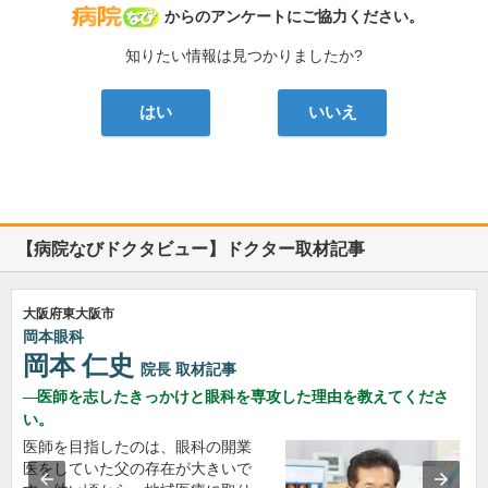
病院なび
からのアンケートにご協力ください。
知りたい情報は見つかりましたか?
はい
いいえ
【病院なびドクタビュー】ドクター取材記事
大阪府東大阪市
岡本眼科
岡本 仁史
院長
取材記事
医師を志したきっかけと眼科を専攻した理由を教えてくださ
い。
医師を目指したのは、眼科の開業
医をしていた父の存在が大きいで