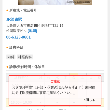
所在地・電話番号
JR淡路駅
大阪府大阪市東淀川区淡路5丁目1-19
松岡医療ビル
[地図]
06-6323-0601
診療科目
内科
神経内科
診療/受付時間・休診日
診療時間
月
火
水
木
金
土
日
祝
9:00～12:00
●
●
●
●
●
●
お盆(8月中旬)は休診・休業の場合があります。来院前
に必ず医療機関に直接ご確認ください。
13:00～15:00
●
●
●
×閉じる
16:00～19:00
●
●
●