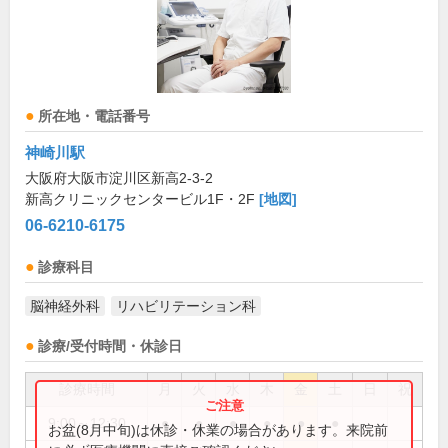
所在地・電話番号
神崎川駅
大阪府大阪市淀川区新高2-3-2
新高クリニックセンタービル1F・2F
[地図]
06-6210-6175
診療科目
脳神経外科
リハビリテーション科
診療/受付時間・休診日
診療時間
月
火
水
木
金
土
日
祝
9:00～12:30
●
●
●
●
●
●
お盆(8月中旬)は休診・休業の場合があります。来院前