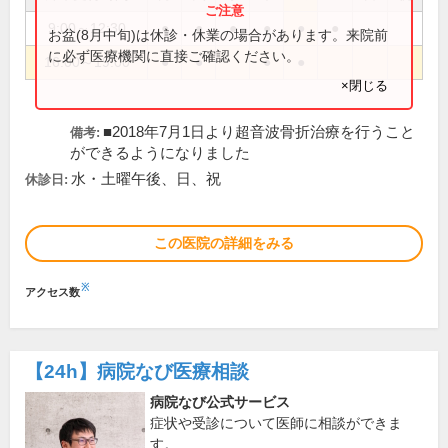
9:00～12:30
●
●
●
●
●
●
お盆(8月中旬)は休診・休業の場合があります。来院前
に必ず医療機関に直接ご確認ください。
16:00～19:00
●
●
●
●
×閉じる
■2018年7月1日より超音波骨折治療を行うこと
備考:
ができるようになりました
水・土曜午後、日、祝
休診日:
この医院の詳細をみる
※
アクセス数
【24h】
病院なび医療相談
病院なび公式サービス
症状や受診について医師に相談ができま
す。