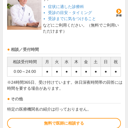
症状に適した診療科
受診の目安・タイミング
受診までに気をつけること
などにご利用ください。（無料でご利用い
ただけます）
相談／受付時間
相談受付時間
月
火
水
木
金
土
日
祝
0:00～24:00
●
●
●
●
●
●
●
●
※24時間365日、受け付けています。休日深夜時間帯の回答には
時間を要する場合があります。
その他
特定の医療機関名の紹介は行っておりません。
無料で医師に相談する