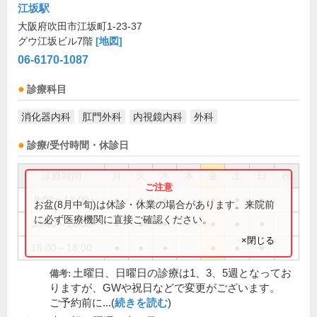
江坂駅
大阪府吹田市江坂町1-23-37
グウ江坂ビル7階
[地図]
06-6170-1087
診療科目
消化器内科
肛門外科
内視鏡内科
外科
診療/受付時間・休診日
診療時間
月
火
水
木
金
土
日
祝
9:00～12:00
●
●
●
●
●
●
お盆(8月中旬)は休診・休業の場合があります。来院前
に必ず医療機関に直接ご確認ください。
13:00～16:00
●
●
●
●
●
●
×閉じる
16:00～18:00
●
●
●
●
●
●
土曜日、日曜日の診療は1、3、5週となってお
備考:
りますが、GWや祝日などで変更がございます。
ご予約前に...(
続きを読む
)