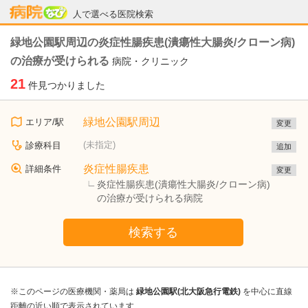
病院なび
人で選べる医院検索
緑地公園駅周辺の炎症性腸疾患(潰瘍性大腸炎/クローン病)
の治療が受けられる
病院・クリニック
21
件見つかりました
緑地公園駅周辺
エリア/駅
変更
(未指定)
診療科目
追加
炎症性腸疾患
詳細条件
変更
炎症性腸疾患(潰瘍性大腸炎/クローン病)
の治療が受けられる病院
検索する
※このページの医療機関・薬局は
緑地公園駅(北大阪急行電鉄)
を中心に直線
距離の近い順で表示されています