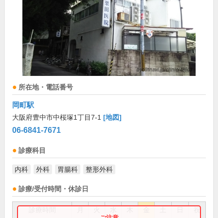
所在地・電話番号
岡町駅
大阪府豊中市中桜塚1丁目7-1
[地図]
06-6841-7671
診療科目
内科
外科
胃腸科
整形外科
診療/受付時間・休診日
診療時間
月
火
水
木
金
土
日
祝