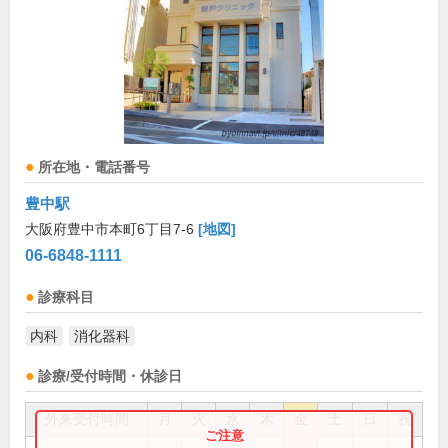
所在地・電話番号
豊中駅
大阪府豊中市本町6丁目7-6
[地図]
06-6848-1111
診療科目
内科
消化器科
診療/受付時間・休診日
外来受付時間
月
火
水
木
金
土
日
祝