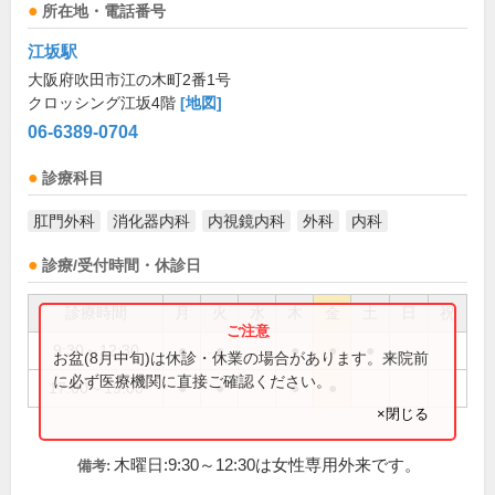
所在地・電話番号
江坂駅
大阪府吹田市江の木町2番1号
クロッシング江坂4階
[地図]
06-6389-0704
診療科目
肛門外科
消化器内科
内視鏡内科
外科
内科
診療/受付時間・休診日
診療時間
月
火
水
木
金
土
日
祝
9:30～12:30
●
●
●
●
●
お盆(8月中旬)は休診・休業の場合があります。来院前
に必ず医療機関に直接ご確認ください。
17:00～19:00
●
●
●
●
×閉じる
木曜日:9:30～12:30は女性専用外来です。
備考: