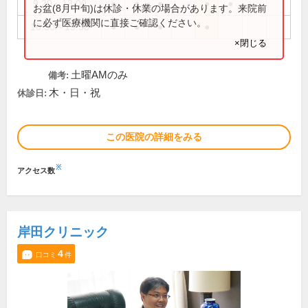
9:20～13:00
●
●
●
●
●
お盆(8月中旬)は休診・休業の場合があります。来院前
に必ず医療機関に直接ご確認ください。
16:30～19:30
●
●
●
●
×閉じる
土曜AMのみ
備考:
木・日・祝
休診日:
この医院の詳細をみる
※
アクセス数
岸田クリニック
4
口コミ
件