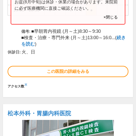
お盆(8月中旬)は休診・休業の場合があります。来院前
に必ず医療機関に直接ご確認ください。
16:15～18:30
●
●
●
●
×閉じる
■早朝胃内視鏡 (月～土)8:30～9:30
備考:
■検査・治療・専門外来 (月～土)13:00～16:0...(
続き
を読む
)
火、日
休診日:
この医院の詳細をみる
※
アクセス数
松本外科・胃腸内科医院