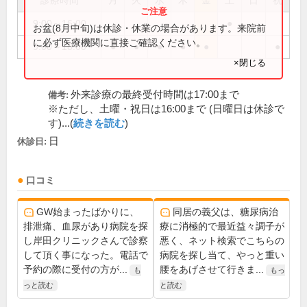
診療時間
月
火
水
木
金
土
日
祝
9:00～16:00
●
お盆(8月中旬)は休診・休業の場合があります。来院前
に必ず医療機関に直接ご確認ください。
9:00～18:00
●
●
●
●
●
●
×閉じる
外来診療の最終受付時間は17:00まで
備考:
※ただし、土曜・祝日は16:00まで (日曜日は休診で
す)...(
続きを読む
)
日
休診日:
口コミ
GW始まったばかりに、
同居の義父は、糖尿病治
排泄痛、血尿があり病院を探
療に消極的で最近益々調子が
し岸田クリニックさんで診察
悪く、ネット検索でこちらの
して頂く事になった。電話で
病院を探し当て、やっと重い
予約の際に受付の方が...
腰をあげさせて行きま...
も
もっ
っと読む
と読む