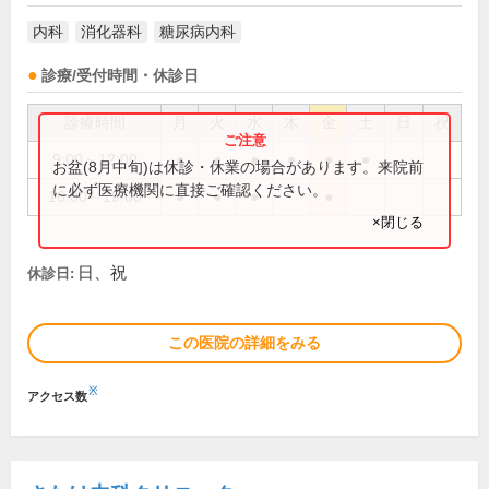
内科
消化器科
糖尿病内科
診療/受付時間・休診日
診療時間
月
火
水
木
金
土
日
祝
9:00～12:00
●
●
●
●
●
●
お盆(8月中旬)は休診・休業の場合があります。来院前
に必ず医療機関に直接ご確認ください。
16:00～19:00
●
●
●
●
×閉じる
日、祝
休診日:
この医院の詳細をみる
※
アクセス数