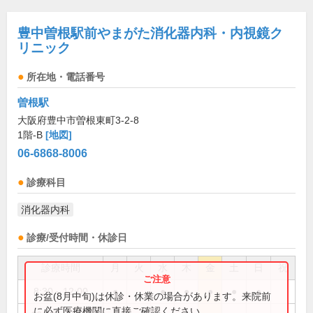
豊中曽根駅前やまがた消化器内科・内視鏡ク
リニック
所在地・電話番号
曽根駅
大阪府豊中市曽根東町3-2-8
1階-B
[地図]
06-6868-8006
診療科目
消化器内科
診療/受付時間・休診日
診療時間
月
火
水
木
金
土
日
祝
8:30～12:00
●
●
●
●
●
●
お盆(8月中旬)は休診・休業の場合があります。来院前
に必ず医療機関に直接ご確認ください。