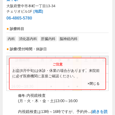
大阪府豊中市本町一丁目13-34
チェリオビル1F
[地図]
06-4865-5780
診療科目
内科
消化器内科
肝臓内科
脳神経内科
診療/受付時間・休診日
診療時間
月
火
水
木
金
土
日
祝
9:00～12:00
●
●
●
●
●
お盆(8月中旬)は休診・休業の場合があります。来院前
に必ず医療機関に直接ご確認ください。
13:00～16:00
●
●
●
●
×閉じる
16:00～18:30
●
●
●
内視鏡検査
備考:
(月・火・木・金・土)13:00～16:00
内視鏡検査は13時～16時ですが、予約外...(
続きを読