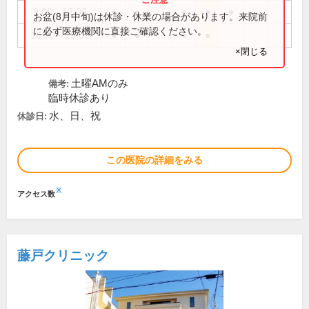
9:00～12:00
●
●
●
●
●
お盆(8月中旬)は休診・休業の場合があります。来院前
に必ず医療機関に直接ご確認ください。
16:00～18:00
●
●
●
●
×閉じる
土曜AMのみ
備考:
臨時休診あり
水、日、祝
休診日:
この医院の詳細をみる
※
アクセス数
藤戸クリニック