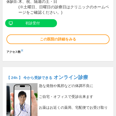
木、祝、隔週の土・日
休診日:
(※土曜日、日曜日の診療日はクリニックのホームペ
ージをご確認ください。)
初診受付
この医院の詳細をみる
※
アクセス数
オンライン診療
【 24h 】 今から受診できる
急な発熱や風邪などの体調不良に
ご自宅・オフィスで受診出来ます
お薬はお近くの薬局、宅配便でお受け取り