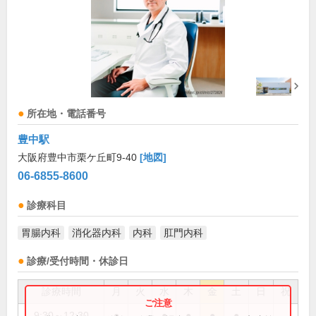
所在地・電話番号
豊中駅
大阪府豊中市栗ケ丘町9-40
[地図]
06-6855-8600
診療科目
胃腸内科
消化器内科
内科
肛門内科
診療/受付時間・休診日
診療時間
月
火
水
木
金
土
日
祝
9:30～12:30
●
●
●
●
●