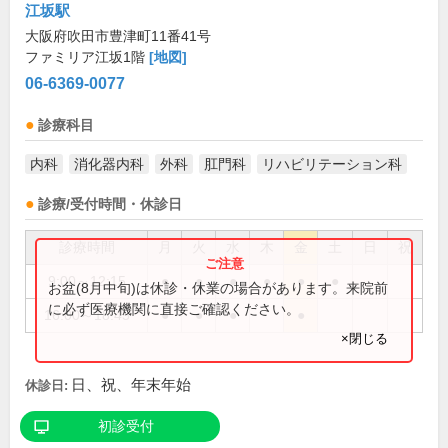
江坂駅
大阪府吹田市豊津町11番41号
ファミリア江坂1階
[地図]
06-6369-0077
診療科目
内科
消化器内科
外科
肛門科
リハビリテーション科
診療/受付時間・休診日
診療時間
月
火
水
木
金
土
日
祝
9:00～12:15
●
●
●
●
●
●
お盆(8月中旬)は休診・休業の場合があります。来院前
に必ず医療機関に直接ご確認ください。
16:00～18:45
●
●
●
●
×閉じる
日、祝、年末年始
休診日:
初診受付