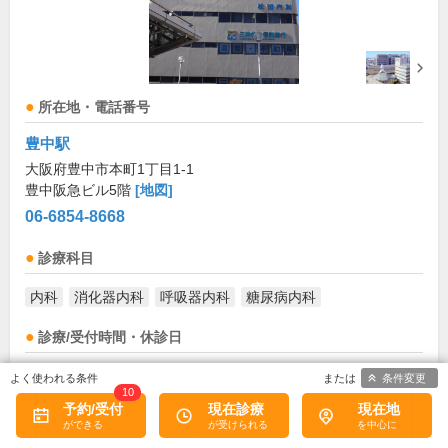
所在地・電話番号
豊中駅
大阪府豊中市本町1丁目1-1
豊中阪急ビル5階
[地図]
06-6854-8668
診療科目
内科
消化器内科
呼吸器内科
糖尿病内科
診療/受付時間・休診日
条件変更
診療時間
月
火
水
木
金
土
日
祝
10
予約/受付
現在診療
現在地
9:00～12:30
●
●
●
●
●
お盆(8月中旬)は休診・休業の場合があります。来院前
に必ず医療機関に直接ご確認ください。