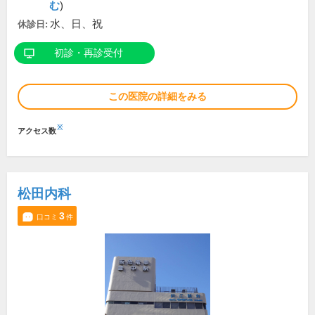
む
)
水、日、祝
休診日:
初診・再診受付
この医院の詳細をみる
※
アクセス数
松田内科
3
口コミ
件