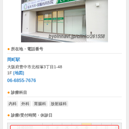
所在地・電話番号
岡町駅
大阪府豊中市北桜塚3丁目1-48
1F
[地図]
06-6855-7676
診療科目
内科
外科
胃腸科
放射線科
診療/受付時間・休診日
診療時間
月
火
水
木
金
土
日
祝