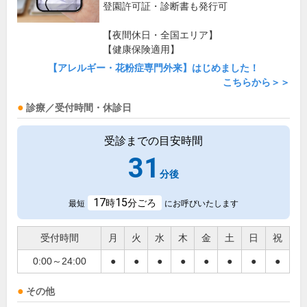
登園許可証・診断書も発行可
【夜間休日・全国エリア】
【健康保険適用】
【アレルギー・花粉症専門外来】はじめました！
こちらから＞＞
診療／受付時間・休診日
受診までの目安時間
31
分後
17
15
時
分ごろ
最短
にお呼びいたします
受付時間
月
火
水
木
金
土
日
祝
0:00～24:00
●
●
●
●
●
●
●
●
その他