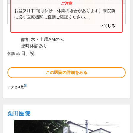
8:30～12:30
●
●
●
●
●
●
お盆(8月中旬)は休診・休業の場合があります。来院前
に必ず医療機関に直接ご確認ください。
16:00～19:00
●
●
●
●
×閉じる
木・土曜AMのみ
備考:
臨時休診あり
日、祝
休診日:
この医院の詳細をみる
※
アクセス数
栗田医院