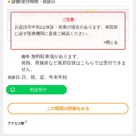
診療/受付時間・休診日
診療時間
月
火
水
木
金
土
日
祝
9:00～12:00
●
●
●
●
●
●
お盆(8月中旬)は休診・休業の場合があります。来院前
に必ず医療機関に直接ご確認ください。
16:00～19:00
●
●
●
●
×閉じる
無料駐車場があります。
備考:
発熱、胃腸炎など風邪症状はこちらでは受付できま
せん。
日、祝、盆、年末年始
休診日:
初診受付
この医院の詳細をみる
※
アクセス数