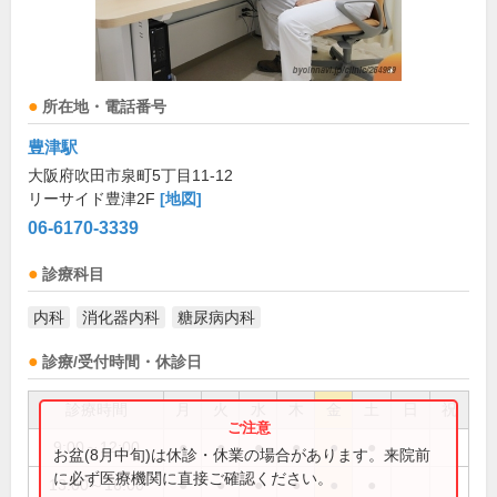
所在地・電話番号
豊津駅
大阪府吹田市泉町5丁目11-12
リーサイド豊津2F
[地図]
06-6170-3339
診療科目
内科
消化器内科
糖尿病内科
診療/受付時間・休診日
診療時間
月
火
水
木
金
土
日
祝
9:00～12:00
●
●
●
●
●
●
お盆(8月中旬)は休診・休業の場合があります。来院前
に必ず医療機関に直接ご確認ください。
13:00～16:00
●
●
●
●
●
●