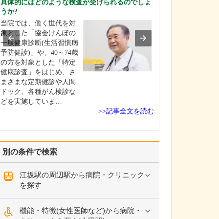
具体的にはどのような検査が受けられるのでしょ
田村 卓也
うか?
そけいヘルニア
当院では、働く世代を対
れを簡単に教え
象とした「協会けんぽの
そけいヘルニア
一般健康診断(生活習慣病
は、当クリニッ
予防健診)」や、40～74歳
査と診断も可能
の方を対象とした「特定
症状があって来
健康診査」をはじめ、さ
患者さんと、他
まざまな定期健診や人間
紹介で来られる
ドック、各種がん検診な
ん、どちらにも
どを実施していま…
術による治療を
>>記事全文を読む
います。必要に
コー…
別の条件で検索
江坂駅の周辺駅から病院・クリニック
を探す
機能・特徴(女性医師など)から病院・