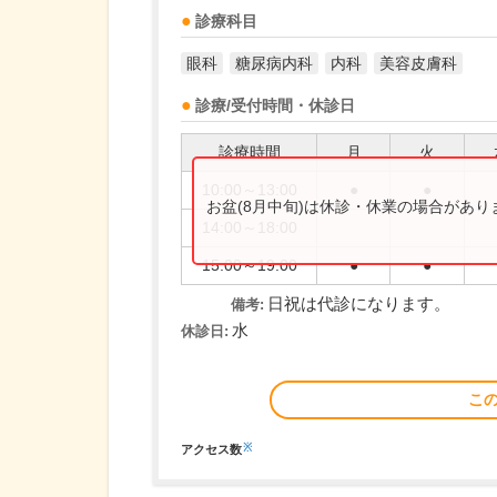
診療科目
眼科
糖尿病内科
内科
美容皮膚科
診療/受付時間・休診日
診療時間
月
火
10:00～13:00
●
●
お盆(8月中旬)は休診・休業の場合があ
14:00～18:00
15:00～19:00
●
●
日祝は代診になります。
備考:
水
休診日:
こ
※
アクセス数