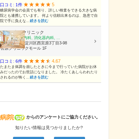
5
口コミ: 1件
糖尿病学会の会員でも有り、詳しい検査をできる大きな病
院とも連携しています。 何より信頼出来るのは、急患で自
院で手に負えな...
続きを読む
ひさこ内科クリニック
内科, 呼吸器内科, 消化器内科, ...
大阪府大阪市淀川区西宮原3丁目3-98
宮原クリニックモール 1F
4.67
口コミ: 6件
たまたま体調を崩したときに今まで行っていた病院がお休
みだったのでお世話になりました。 冷たくあしらわれたり
されるのが怖く...
続きを読む
病院なび
からのアンケートにご協力ください。
知りたい情報は見つかりましたか?