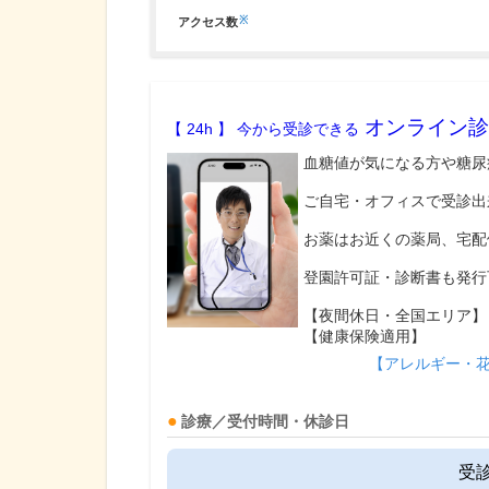
※
アクセス数
オンライン診
【 24h 】 今から受診できる
血糖値が気になる方や糖尿
ご自宅・オフィスで受診出
お薬はお近くの薬局、宅配
登園許可証・診断書も発行
【夜間休日・全国エリア】
【健康保険適用】
【アレルギー・
診療／受付時間・休診日
受