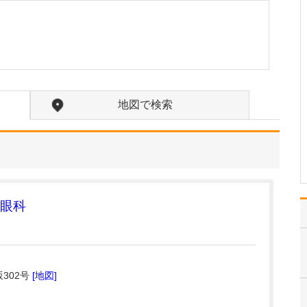
か?
訪問診療の対象となるの
は、主に通院が困難にな
った方々です。ご高齢で
寝たきりの方や認知症の
方に加え、がんの終末期
や間質性肺炎の末期で大
学病院や基幹病院での治
地図で検索
療を終え、緩和ケアを必
要とされる患者さんも多
く…
>>記事全文を読む
眼科
302号
[地図]