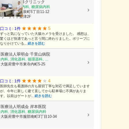
うえやま内科クリニック
内科, 消化器内科, 糖尿病内科
大阪府吹田市泉町5丁目11-12
リーサイド豊津2F
5
口コミ: 1件
ずっと気になっていた大腸カメラを受けました。 感想は、
驚くほど快適であっと言う間に終わりました。ポリープに
なりかけている...
続きを読む
医療法人翠明会
千里山病院
内科, 消化器科, 循環器科, ...
大阪府豊中市東寺内町5-25
4
口コミ: 1件
医師先生も看護師の方も親切丁寧な対応で満足しています
が、今年に新しく建て直してから駐車場に不満がありま
す。以前はゲートが...
続きを読む
医療法人明成会
岸本医院
内科, 消化器科, 糖尿病内科
大阪府豊中市服部南町3丁目10-34