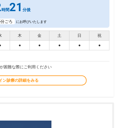
2
21
時間
分後
5
分ごろ
にお呼びいたします
水
木
金
土
日
祝
●
●
●
●
●
●
が困難な際にご利用ください
イン診療の詳細をみる