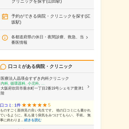
クリニックを探す(山田駅)
予約ができる病院・クリニックを探す(江
坂駅)
各都道府県の休日・夜間診療、救急、当
番医情報
口コミがある病院・クリニック
医療法人晶瑛会すずき内科クリニック
内科, 循環器科, 小児科, ...
大阪府吹田市垂水町一丁目2番19号シェモア豊津1
階
5
口コミ: 1件
ものすごく面倒見の良い先生です。 他の口コミにも書かれ
ているように、私も違う病気をみつけてもらい、手術。 無
事に終わりま...
続きを読む