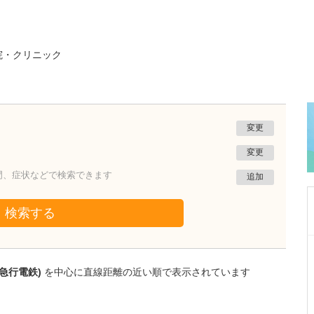
院・クリニック
変更
変更
門、症状などで検索できます
追加
検索する
大阪府吹田市
千里北在宅クリニック
急行電鉄)
を中心に直線距離の近い順で表示されています
菅 泰彦
院長
取材記事
どのような患者さんが貴院を利用されています