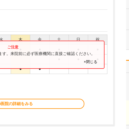
水
木
金
土
日
祝
●
●
●
●
●
ります。来院前に必ず医療機関に直接ご確認ください。
●
●
●
×閉じる
●
●
の医院の詳細をみる