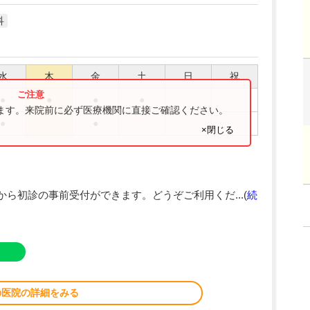
科
水
木
金
土
日
祝
●
●
●
●
ります。来院前に必ず医療機関に直接ご確認ください。
●
●
×閉じる
から初診の事前受付ができます。どうぞご利用くだ...(
続
の医院の詳細をみる