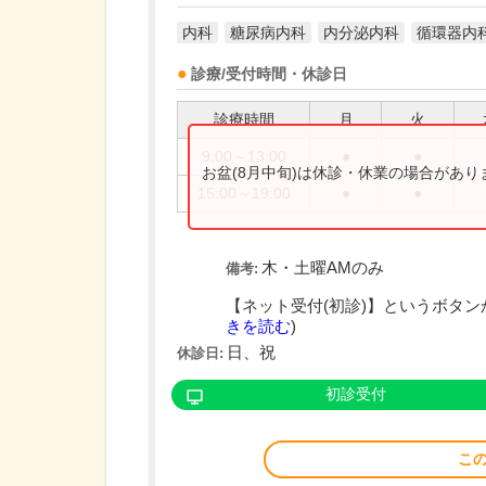
内科
糖尿病内科
内分泌内科
循環器内
診療/受付時間・休診日
診療時間
月
火
9:00～13:00
●
●
お盆(8月中旬)は休診・休業の場合があ
15:00～19:00
●
●
木・土曜AMのみ
備考:
【ネット受付(初診)】というボタン
きを読む
)
日、祝
休診日:
初診受付
こ