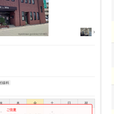
射線科
水
木
金
土
日
祝
●
●