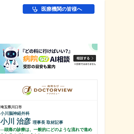
医療機関の皆様へ
医師(ドクター)の
埼玉県川口市
東京都北区
小川脳神経外科
青柳診療所
小川 治彦
青柳 有司
理事長
取材記事
頭痛の診療は、一般的にどのような流れで進め
消化器内視鏡に