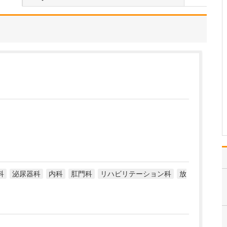
たのにはどのような理由があったのでしょうか?
心不全という病気は発症
すると治ることはなく、
患者さんは生涯付き合っ
ていかなくてはなりませ
ん。しかも、悪化と改善
を繰り返しながら病状は
だんだん悪くなっていき
ます。大学病院で後進の
育成に取り組みつつ、高
度…
>>記事全文を読む
科
泌尿器科
内科
肛門科
リハビリテーション科
放