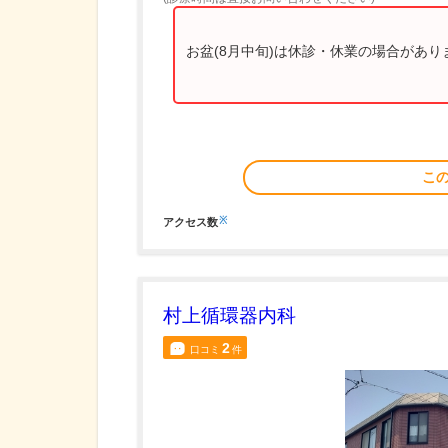
お盆(8月中旬)は休診・休業の場合があ
こ
※
アクセス数
村上循環器内科
2
口コミ
件