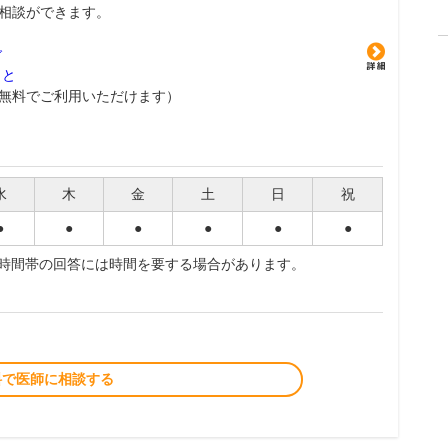
相談ができます。
グ
こと
無料でご利用いただけます）
水
木
金
土
日
祝
●
●
●
●
●
●
夜時間帯の回答には時間を要する場合があります。
料で医師に相談する