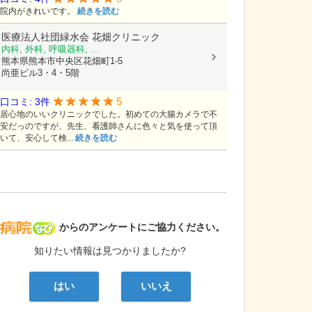
院内がきれいです。
続きを読む
医療法人社団緑水会
花畑クリニック
内科, 外科, 呼吸器科, ...
熊本県熊本市中央区花畑町1-5
尚亜ビル3・4・5階
5
口コミ: 3件
居心地のいいクリニックでした。初めての大腸カメラで不
安だっのですが、先生、看護師さんに色々と気を使って頂
いて、安心して検...
続きを読む
病院なび
からのアンケートにご協力ください。
知りたい情報は見つかりましたか?
はい
いいえ