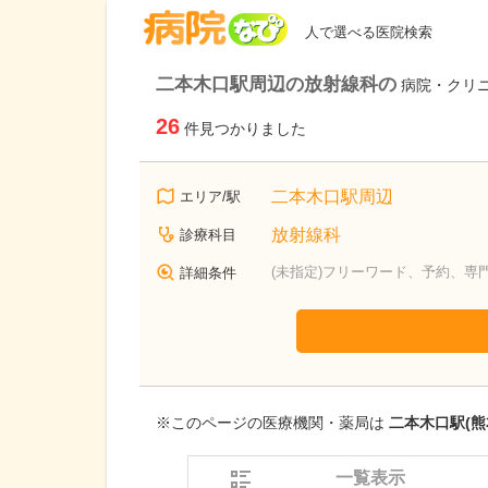
病院なび
人で選べる医院検索
二本木口駅周辺の放射線科の
病院・クリ
26
件見つかりました
二本木口駅周辺
エリア/駅
放射線科
診療科目
(未指定)フリーワード、予約、専
詳細条件
※このページの医療機関・薬局は
二本木口駅(熊
一覧表示