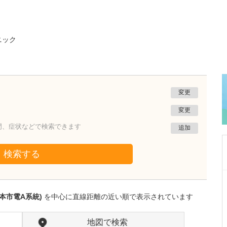
ニック
変更
変更
門、症状などで検索できます
追加
検索する
熊本県熊本市南区
たかしお内科ハートクリニック
本市電A系統)
を中心に直線距離の近い順で表示されています
高潮 征爾
院長
取材記事
大学病院で要職を担ってきた先生が開業を決め
地図で検索