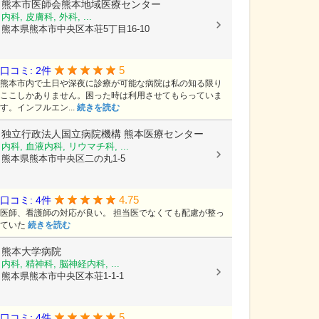
熊本市医師会熊本地域医療センター
内科, 皮膚科, 外科, ...
熊本県熊本市中央区本荘5丁目16-10
5
口コミ: 2件
熊本市内で土日や深夜に診療が可能な病院は私の知る限り
ここしかありません。困った時は利用させてもらっていま
す。インフルエン...
続きを読む
独立行政法人国立病院機構
熊本医療センター
内科, 血液内科, リウマチ科, ...
熊本県熊本市中央区二の丸1-5
4.75
口コミ: 4件
医師、看護師の対応が良い。 担当医でなくても配慮が整っ
ていた
続きを読む
熊本大学病院
内科, 精神科, 脳神経内科, ...
熊本県熊本市中央区本荘1-1-1
5
口コミ: 4件