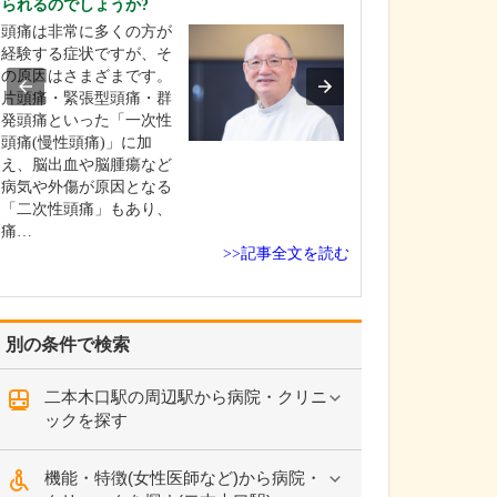
られるのでしょうか?
られるのかお聞
頭痛は非常に多くの方が
胃カメラ・大腸
経験する症状ですが、そ
どちらにも対応
の原因はさまざまです。
り、患者さんの
片頭痛・緊張型頭痛・群
きる限り軽減し
発頭痛といった「一次性
提供することを
頭痛(慢性頭痛)」に加
ています。胃カ
え、脳出血や脳腫瘍など
口にも対応して
病気や外傷が原因となる
が、当院では主
「二次性頭痛」もあり、
メラで実施して
痛…
近年は…
>>記事全文を読む
別の条件で検索
二本木口駅の周辺駅から病院・クリニ
ックを探す
機能・特徴(女性医師など)から病院・