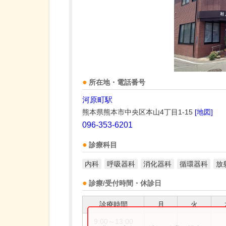
所在地・電話番号
河原町駅
熊本県熊本市中央区本山4丁目1-15
[地図]
096-353-6201
診療科目
内科
呼吸器科
消化器科
循環器科
放
診療/受付時間・休診日
診療時間
月
火
9:00～13:00