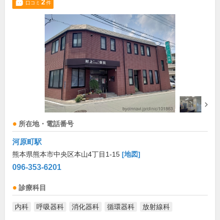
2
口コミ
件
所在地・電話番号
河原町駅
熊本県熊本市中央区本山4丁目1-15
[地図]
096-353-6201
診療科目
内科
呼吸器科
消化器科
循環器科
放射線科