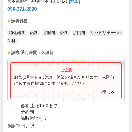
熊本県熊本市中央区本荘町671-1
[地図]
096-371-2020
診療科目
消化器科
内科
胃腸科
外科
肛門科
リハビリテーショ
ン科
診療/受付時間・休診日
外来受付時間
月
火
水
木
金
土
日
祝
8:30～12:30
●
●
●
●
●
お盆(8月中旬)は休診・休業の場合があります。来院前
に必ず医療機関に直接ご確認ください。
8:30～15:00
●
×閉じる
13:30～17:30
●
●
●
●
●
土曜15時まで
備考:
予約制
臨時休診あり
日、祝
休診日: