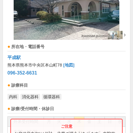
所在地・電話番号
平成駅
熊本県熊本市中央区本山町78
[地図]
096-352-6631
診療科目
内科
消化器科
循環器科
診療/受付時間・休診日
外来受付時間
月
火
水
木
金
土
日
祝
9:00～12:30
●
●
●
●
●
●