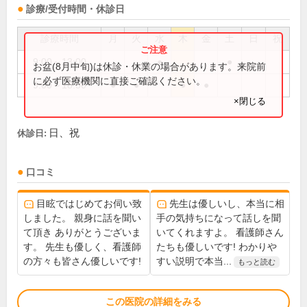
診療/受付時間・休診日
診療時間
月
火
水
木
金
土
日
祝
9:00～13:00
●
●
お盆(8月中旬)は休診・休業の場合があります。来院前
に必ず医療機関に直接ご確認ください。
9:00～18:30
●
●
●
●
×閉じる
日、祝
休診日:
口コミ
目眩ではじめてお伺い致
先生は優しいし、本当に相
しました。 親身に話を聞い
手の気持ちになって話しを聞
て頂き ありがとうございま
いてくれますよ。 看護師さん
す。 先生も優しく、看護師
たちも優しいです! わかりや
の方々も皆さん優しいです!
すい説明で本当...
もっと読む
この医院の詳細をみる