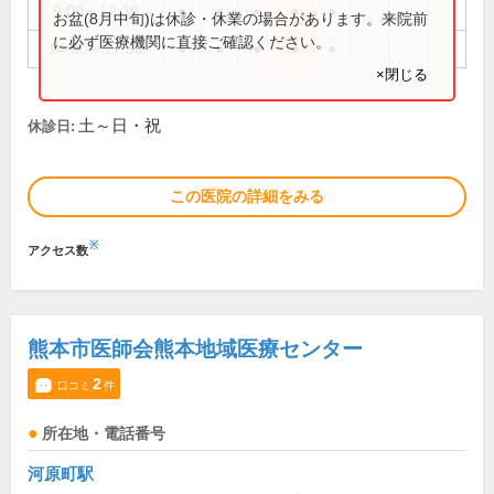
9:00～12:30
●
●
●
●
●
お盆(8月中旬)は休診・休業の場合があります。来院前
に必ず医療機関に直接ご確認ください。
14:00～17:30
●
●
●
●
●
×閉じる
土～日・祝
休診日:
この医院の詳細をみる
※
アクセス数
熊本市医師会熊本地域医療センター
2
口コミ
件
所在地・電話番号
河原町駅