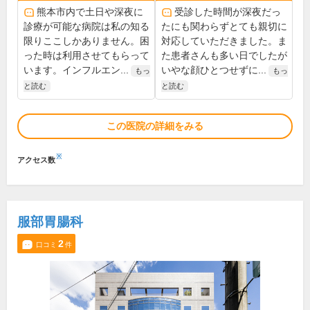
熊本市内で土日や深夜に
受診した時間が深夜だっ
診療が可能な病院は私の知る
たにも関わらずとても親切に
限りここしかありません。困
対応していただきました。ま
った時は利用させてもらって
た患者さんも多い日でしたが
います。インフルエン...
いやな顔ひとつせずに...
もっ
もっ
と読む
と読む
この医院の詳細をみる
※
アクセス数
服部胃腸科
2
口コミ
件