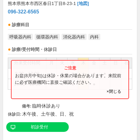
熊本県熊本市西区春日1丁目8-23-1
[地図]
096-322-6565
診療科目
呼吸器内科
循環器内科
消化器内科
内科
診療/受付時間・休診日
外来受付時間
月
火
水
木
金
土
日
祝
9:00～13:00
●
●
●
●
●
●
お盆(8月中旬)は休診・休業の場合があります。来院前
に必ず医療機関に直接ご確認ください。
14:00～18:00
●
●
●
●
×閉じる
臨時休診あり
備考:
木午後、土午後、日、祝
休診日:
初診受付