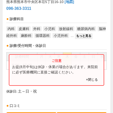
熊本県熊本市中央区本荘5丁目16-10
[地図]
096-363-3311
診療科目
内科
皮膚科
外科
小児科
放射線科
糖尿病内科
脳神
経外科
麻酔科
循環器科
小児外科
...
もっと見る
診療/受付時間・休診日
診療時間
月
火
水
木
金
土
日
祝
9:00～17:00
●
●
●
●
●
お盆(8月中旬)は休診・休業の場合があります。来院前
に必ず医療機関に直接ご確認ください。
×閉じる
土～日・祝
休診日:
口コミ