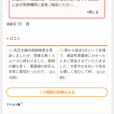
に必ず医療機関に直接ご確認ください。
15:00～17:00
●
●
●
●
●
×閉じる
日、祝
休診日:
口コミ
先日大腸内視鏡検査を受
家から徒歩1分という近場
診しましたが、苦痛も無くス
で、感染性胃腸炎にかかった
ムーズに終わりました。医師
ときに受診させていただきま
の腕も良く、看護婦の対応も
した。大変中がきれいで先生
非常に親切だったので...
も優しく安心して利...
もっ
もっと
と読む
読む
この医院の詳細をみる
※
アクセス数