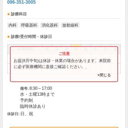
096-351-3005
診療科目
内科
呼吸器科
消化器科
放射線科
診療/受付時間・休診日
診療時間
月
火
水
木
金
土
日
祝
8:30～13:00
●
●
お盆(8月中旬)は休診・休業の場合があります。来院前
に必ず医療機関に直接ご確認ください。
8:30～17:00
●
●
●
●
×閉じる
8:30～17:00
備考:
水・土曜13時まで
予約制
臨時休診あり
日、祝
休診日: