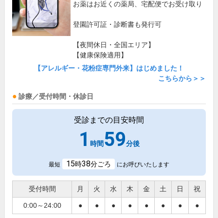
お薬はお近くの薬局、宅配便でお受け取り
登園許可証・診断書も発行可
【夜間休日・全国エリア】
【健康保険適用】
【アレルギー・花粉症専門外来】はじめました！
こちらから＞＞
診療／受付時間・休診日
受診までの目安時間
1
59
時間
分後
15
38
時
分ごろ
最短
にお呼びいたします
受付時間
月
火
水
木
金
土
日
祝
0:00～24:00
●
●
●
●
●
●
●
●