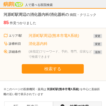
病院なび
人で選べる医院検索
河原町駅周辺の消化器内科/消化器科の
病院・クリニック
85
件見つかりました
河原町駅周辺(熊本市電A系統)
エリア/駅
変更
消化器内科
診療科目
変更
(未指定)フリーワード、予約、専門、症状など
詳細条件
追加
で検索できます
検索する
※このページの医療機関・薬局は
河原町駅(熊本市電A系統)
を中心に直線距
離の近い順で表示されています