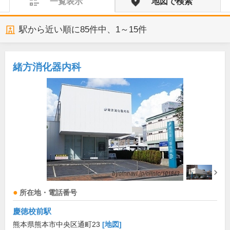
一覧表示
地図で検索
駅から近い順に
85
件中、
1～15件
緒方消化器内科
所在地・電話番号
慶徳校前駅
熊本県熊本市中央区通町23
[地図]