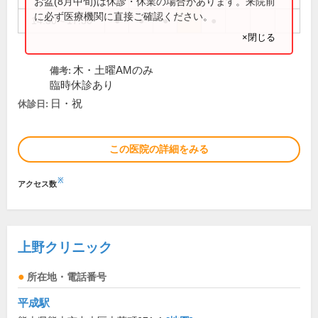
お盆(8月中旬)は休診・休業の場合があります。来院前
に必ず医療機関に直接ご確認ください。
14:30～17:30
●
●
●
●
×閉じる
木・土曜AMのみ
備考:
臨時休診あり
日・祝
休診日:
この医院の詳細をみる
※
アクセス数
上野クリニック
所在地・電話番号
平成駅