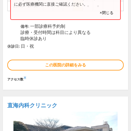
に必ず医療機関に直接ご確認ください。
13:00～17:30
●
●
●
●
●
●
×閉じる
一部診療科予約制
備考:
診療・受付時間は科目により異なる
臨時休診あり
日・祝
休診日:
この医院の詳細をみる
※
アクセス数
直海内科クリニック