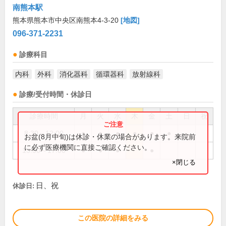
南熊本駅
熊本県熊本市中央区南熊本4-3-20
[地図]
096-371-2231
診療科目
内科
外科
消化器科
循環器科
放射線科
診療/受付時間・休診日
診療時間
月
火
水
木
金
土
日
祝
8:30～12:00
●
●
●
●
●
●
お盆(8月中旬)は休診・休業の場合があります。来院前
に必ず医療機関に直接ご確認ください。
13:30～17:00
●
●
●
●
×閉じる
日、祝
休診日:
この医院の詳細をみる