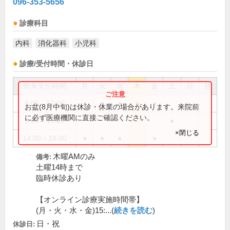
096-353-5656
診療科目
内科
消化器科
小児科
診療/受付時間・休診日
外来受付時間
月
火
水
木
金
土
日
祝
9:00～12:00
●
●
●
●
●
お盆(8月中旬)は休診・休業の場合があります。来院前
に必ず医療機関に直接ご確認ください。
9:00～14:00
●
×閉じる
14:00～18:00
●
●
●
●
木曜AMのみ
備考:
土曜14時まで
臨時休診あり
【オンライン診療実施時間帯】
(月・火・水・金)15:...(
続きを読む
)
日・祝
休診日: