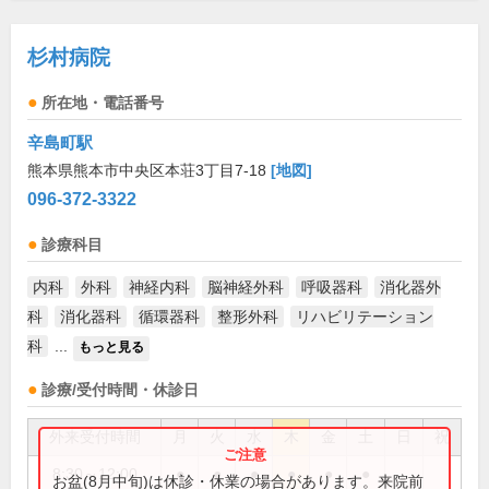
杉村病院
所在地・電話番号
辛島町駅
熊本県熊本市中央区本荘3丁目7-18
[地図]
096-372-3322
診療科目
内科
外科
神経内科
脳神経外科
呼吸器科
消化器外
科
消化器科
循環器科
整形外科
リハビリテーション
科
...
もっと見る
診療/受付時間・休診日
外来受付時間
月
火
水
木
金
土
日
祝
8:30～12:00
●
●
●
●
●
●
お盆(8月中旬)は休診・休業の場合があります。来院前