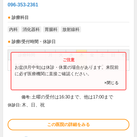
096-353-2361
診療科目
内科
消化器科
胃腸科
放射線科
診療/受付時間・休診日
診療時間
月
火
水
木
金
土
日
祝
8:00～17:00
●
●
●
●
●
お盆(8月中旬)は休診・休業の場合があります。来院前
に必ず医療機関に直接ご確認ください。
×閉じる
土曜の受付は16:30まで、他は17:00まで
備考:
木、日、祝
休診日:
この医院の詳細をみる