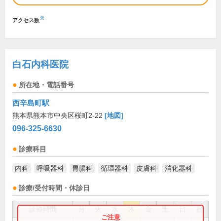
※
アクセス数
白石内科医院
所在地・電話番号
西辛島町駅
熊本県熊本市中央区桜町2-22
[地図]
096-325-6630
診療科目
内科
呼吸器科
胃腸科
循環器科
皮膚科
消化器科
診療/受付時間・休診日
診療時間
月
火
水
木
金
土
日
祝