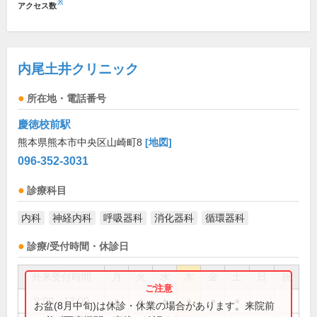
※
アクセス数
内尾土井クリニック
所在地・電話番号
慶徳校前駅
熊本県熊本市中央区山崎町8
[地図]
096-352-3031
診療科目
内科
神経内科
呼吸器科
消化器科
循環器科
診療/受付時間・休診日
外来受付時間
月
火
水
木
金
土
日
祝
9:00～13:00
●
●
●
●
●
●
お盆(8月中旬)は休診・休業の場合があります。来院前