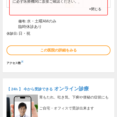
に必ず医療機関に直接ご確認ください。
14:00～18:00
●
●
●
●
×閉じる
水・土曜AMのみ
備考:
臨時休診あり
日・祝
休診日:
この医院の詳細をみる
※
アクセス数
オンライン診療
【 24h 】 今から受診できる
胃もたれ、吐き気、下痢や便秘の症状にも
ご自宅・オフィスで受診出来ます