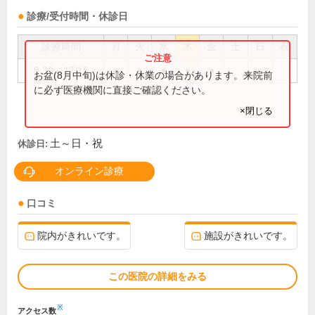
診療/受付時間・休診日
診療時間
月
火
水
木
金
土
日
祝
8:30～17:15
●
●
●
●
●
お盆(8月中旬)は休診・休業の場合があります。来院前
に必ず医療機関に直接ご確認ください。
×閉じる
土～日・祝
休診日:
オンライン診療
口コミ
院内がきれいです。
施設がきれいです。
この医院の詳細をみる
※
アクセス数