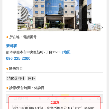
所在地・電話番号
新町駅
熊本県熊本市中央区新町2丁目12-35
[地図]
096-325-2300
診療科目
消化器内科
内科
診療/受付時間・休診日
診療時間
月
火
水
木
金
土
日
祝
8:30～13:00
●
●
●
●
●
●
お盆(8月中旬)は休診・休業の場合があります。来院前