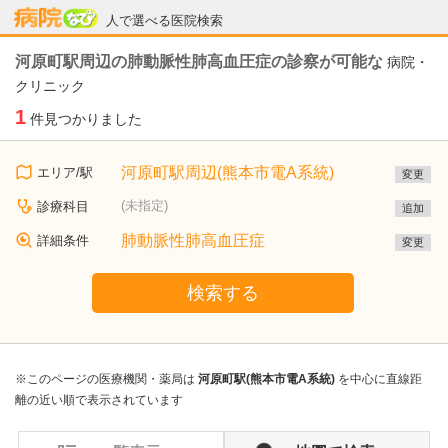
病院なび
人で選べる医院検索
河原町駅周辺の肺動脈性肺高血圧症の診察が可能な
病院・
クリニック
1
件見つかりました
河原町駅周辺(熊本市電A系統)
エリア/駅
変更
(未指定)
診療科目
追加
肺動脈性肺高血圧症
詳細条件
変更
検索する
※このページの医療機関・薬局は
河原町駅(熊本市電A系統)
を中心に直線距
離の近い順で表示されています