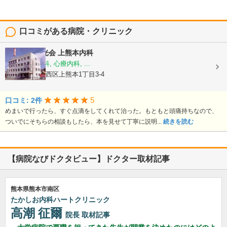
口コミがある病院・クリニック
医療法人陽光会
上熊本内科
内科, 神経内科, 心療内科, ...
熊本県熊本市西区上熊本1丁目3-4
5
口コミ: 2件
めまいで行ったら、すぐ点滴をしてくれて治った。もともと頭痛持ちなので、
ついでにそちらの相談もしたら、本を見せて丁寧に説明...
続きを読む
【病院なびドクタビュー】ドクター取材記事
熊本県熊本市南区
たかしお内科ハートクリニック
高潮 征爾
院長
取材記事