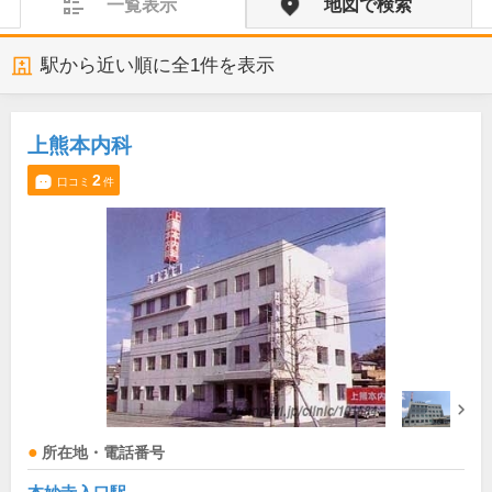
一覧表示
地図で検索
駅から近い順に全
1
件を表示
上熊本内科
2
口コミ
件
所在地・電話番号