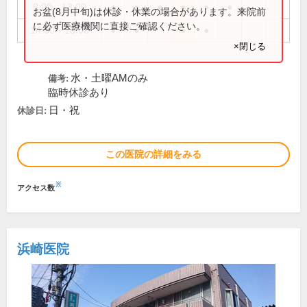
9:00～13:00
●
●
●
●
●
●
お盆(8月中旬)は休診・休業の場合があります。来院前
に必ず医療機関に直接ご確認ください。
14:00～18:00
●
●
●
●
×閉じる
水・土曜AMのみ
備考:
臨時休診あり
日・祝
休診日:
この医院の詳細をみる
※
アクセス数
浜崎医院