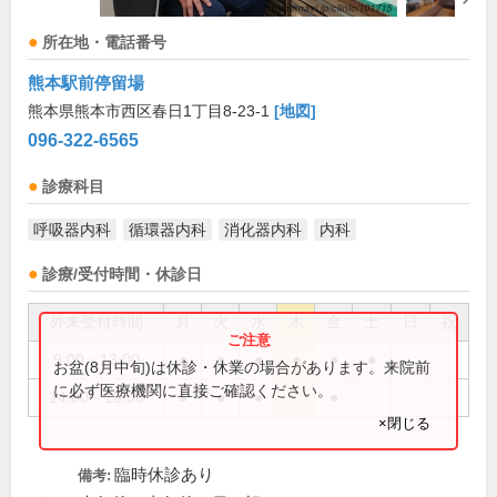
所在地・電話番号
熊本駅前停留場
熊本県熊本市西区春日1丁目8-23-1
[地図]
096-322-6565
診療科目
呼吸器内科
循環器内科
消化器内科
内科
診療/受付時間・休診日
外来受付時間
月
火
水
木
金
土
日
祝
9:00～13:00
●
●
●
●
●
●
お盆(8月中旬)は休診・休業の場合があります。来院前
に必ず医療機関に直接ご確認ください。
14:00～18:00
●
●
●
●
×閉じる
臨時休診あり
備考: