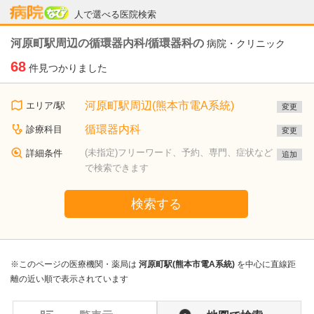
病院なび
人で選べる医院検索
河原町駅周辺の循環器内科/循環器科の
病院・クリニック
68
件見つかりました
河原町駅周辺(熊本市電A系統)
エリア/駅
変更
循環器内科
診療科目
変更
(未指定)フリーワード、予約、専門、症状など
詳細条件
追加
で検索できます
検索する
※このページの医療機関・薬局は
河原町駅(熊本市電A系統)
を中心に直線距
離の近い順で表示されています