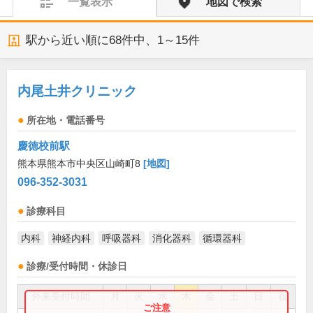
一覧表示
地図で検索
駅から近い順に
68
件中、
1～15件
内尾土井クリニック
所在地・電話番号
慶徳校前駅
熊本県熊本市中央区山崎町8
[地図]
096-352-3031
診療科目
内科
神経内科
呼吸器科
消化器科
循環器科
診療/受付時間・休診日
外来受付時間
月
火
水
木
金
土
日
祝