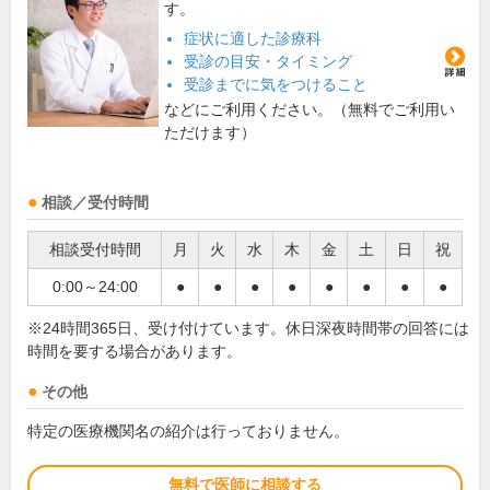
す。
症状に適した診療科
受診の目安・タイミング
受診までに気をつけること
などにご利用ください。（無料でご利用い
ただけます）
相談／受付時間
相談受付時間
月
火
水
木
金
土
日
祝
0:00～24:00
●
●
●
●
●
●
●
●
※24時間365日、受け付けています。休日深夜時間帯の回答には
時間を要する場合があります。
その他
特定の医療機関名の紹介は行っておりません。
無料で医師に相談する