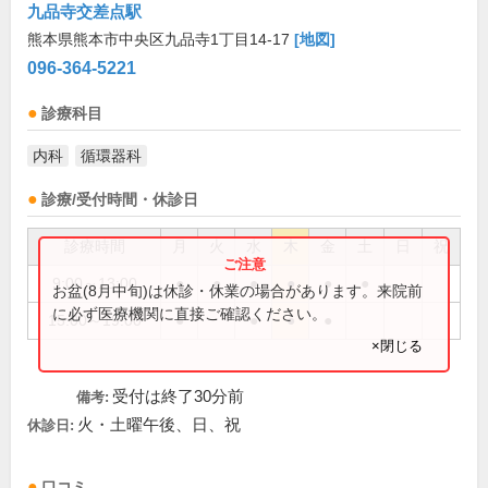
九品寺交差点駅
熊本県熊本市中央区九品寺1丁目14-17
[地図]
096-364-5221
診療科目
内科
循環器科
診療/受付時間・休診日
診療時間
月
火
水
木
金
土
日
祝
9:00～13:00
●
●
●
●
●
●
お盆(8月中旬)は休診・休業の場合があります。来院前
に必ず医療機関に直接ご確認ください。
15:00～19:00
●
●
●
●
×閉じる
受付は終了30分前
備考:
火・土曜午後、日、祝
休診日:
口コミ