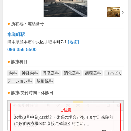
所在地・電話番号
水道町駅
熊本県熊本市中央区手取本町7-1
[地図]
096-356-5500
診療科目
内科
神経内科
呼吸器科
消化器科
循環器科
リハビリ
テーション科
放射線科
診療/受付時間・休診日
外来受付時間
月
火
水
木
金
土
日
祝
8:30～14:00
●
お盆(8月中旬)は休診・休業の場合があります。来院前
に必ず医療機関に直接ご確認ください。
8:30～18:00
●
●
●
●
●