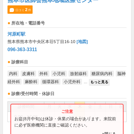
熊本市医師会熊本地域医療センター
2
口コミ
件
所在地・電話番号
河原町駅
熊本県熊本市中央区本荘5丁目16-10
[地図]
096-363-3311
診療科目
内科
皮膚科
外科
小児科
放射線科
糖尿病内科
脳神
経外科
麻酔科
循環器科
小児外科
...
もっと見る
診療/受付時間・休診日
診療時間
月
火
水
木
金
土
日
祝
9:00～17:00
●
●
●
●
●
お盆(8月中旬)は休診・休業の場合があります。来院前
に必ず医療機関に直接ご確認ください。
×閉じる