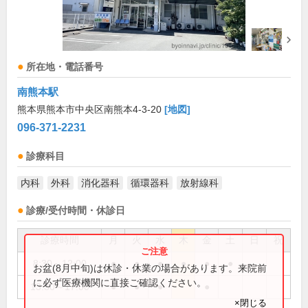
所在地・電話番号
南熊本駅
熊本県熊本市中央区南熊本4-3-20
[地図]
096-371-2231
診療科目
内科
外科
消化器科
循環器科
放射線科
診療/受付時間・休診日
診療時間
月
火
水
木
金
土
日
祝
8:30～12:00
●
●
●
●
●
●
お盆(8月中旬)は休診・休業の場合があります。来院前
に必ず医療機関に直接ご確認ください。
13:30～17:00
●
●
●
●
×閉じる