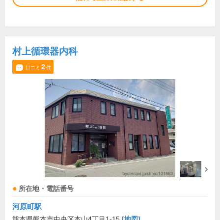
村上循環器内科
2
口コミ
件
所在地・電話番号
河原町駅
熊本県熊本市中央区本山4丁目1-15
[地図]