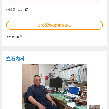
日、祝
休診日:
この医院の詳細をみる
※
アクセス数
立石内科