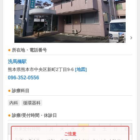
所在地・電話番号
洗馬橋駅
熊本県熊本市中央区新町2丁目9-6
[地図]
096-352-0556
診療科目
内科
循環器科
診療/受付時間・休診日
外来受付時間
月
火
水
木
金
土
日
祝
9:00～12:00
●
●
●
●
●
●