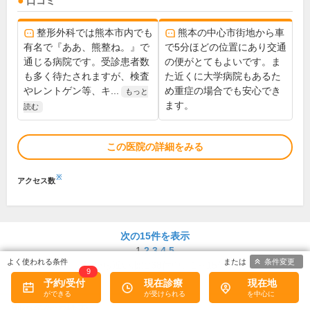
口コミ
整形外科では熊本市内でも
熊本の中心市街地から車
有名で『ああ、熊整ね。』で
で5分ほどの位置にあり交通
通じる病院です。受診患者数
の便がとてもよいです。ま
も多く待たされますが、検査
た近くに大学病院もあるた
やレントゲン等、キ...
め重症の場合でも安心でき
もっと
ます。
読む
この医院の詳細をみる
※
アクセス数
次の15件を表示
1
2
3
4
5
条件変更
駅から近い順に
68
件中、
1～15件
9
予約/受付
現在診療
現在地
別の条件で検索