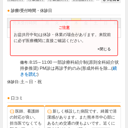
診療/受付時間・休診日
外来受付時間
月
火
水
木
金
土
日
祝
8:15～11:00
●
●
●
●
●
お盆(8月中旬)は休診・休業の場合があります。来院前
に必ず医療機関に直接ご確認ください。
×閉じる
8:15～11:00 一部診療科紹介制(原則全科紹介状
備考:
持参推奨) PM診は再診予約のみ(形成外科を除...(
続
きを読む
)
土～日・祝
休診日:
口コミ
医師、看護師
新しく移設した病院です。綺麗で清
の対応が良い。
潔感があります。また熊本市中心部に
担当医でなくても
あるため交通の便もよいです。近くに