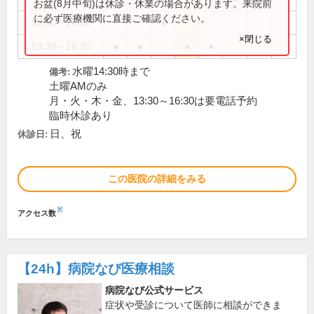
お盆(8月中旬)は休診・休業の場合があります。来院前
に必ず医療機関に直接ご確認ください。
13:30～14:30
●
×閉じる
13:30～16:30
●
●
●
●
水曜14:30時まで
備考:
土曜AMのみ
月・火・木・金、13:30～16:30は要電話予約
臨時休診あり
日、祝
休診日:
この医院の詳細をみる
※
アクセス数
【24h】
病院なび医療相談
病院なび公式サービス
症状や受診について医師に相談ができま