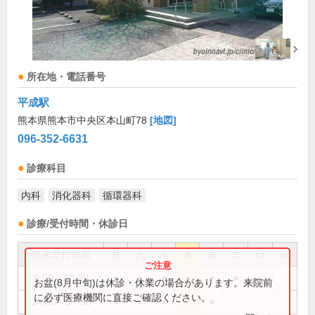
所在地・電話番号
平成駅
熊本県熊本市中央区本山町78
[地図]
096-352-6631
診療科目
内科
消化器科
循環器科
診療/受付時間・休診日
外来受付時間
月
火
水
木
金
土
日
祝
9:00～12:30
●
●
●
●
●
●
お盆(8月中旬)は休診・休業の場合があります。来院前
に必ず医療機関に直接ご確認ください。
14:30～17:30
●
●
●
●