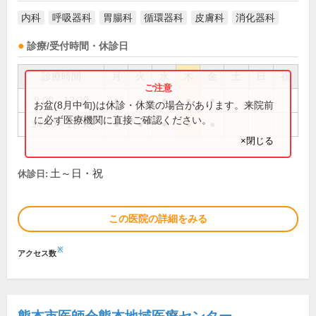
内科
呼吸器科
胃腸科
循環器科
皮膚科
消化器科
診療/受付時間・休診日
診療時間
月
火
水
木
金
土
日
祝
9:00～12:30
●
●
●
●
●
お盆(8月中旬)は休診・休業の場合があります。来院前
に必ず医療機関に直接ご確認ください。
14:00～17:30
●
●
●
●
●
×閉じる
土～日・祝
休診日:
この医院の詳細をみる
※
アクセス数