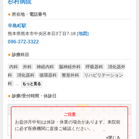
杉村病院
所在地・電話番号
辛島町駅
熊本県熊本市中央区本荘3丁目7-18
[地図]
096-372-3322
診療科目
内科
外科
神経内科
脳神経外科
呼吸器科
消化器外
科
消化器科
循環器科
整形外科
リハビリテーション
科
...
もっと見る
診療/受付時間・休診日
外来受付時間
月
火
水
木
金
土
日
祝
8:30～12:00
●
●
●
●
●
●
お盆(8月中旬)は休診・休業の場合があります。来院前
に必ず医療機関に直接ご確認ください。
13:00～17:30
●
●
●
●
●
●
×閉じる