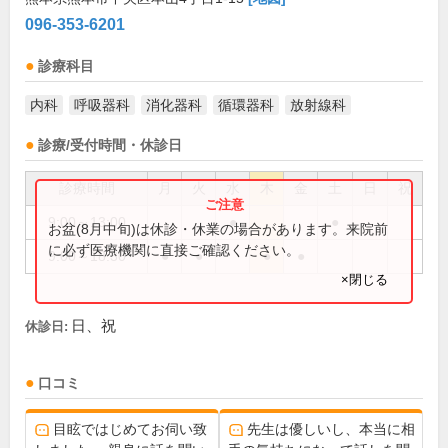
096-353-6201
診療科目
内科
呼吸器科
消化器科
循環器科
放射線科
診療/受付時間・休診日
診療時間
月
火
水
木
金
土
日
祝
9:00～13:00
●
●
お盆(8月中旬)は休診・休業の場合があります。来院前
に必ず医療機関に直接ご確認ください。
9:00～18:30
●
●
●
●
×閉じる
日、祝
休診日:
口コミ
目眩ではじめてお伺い致
先生は優しいし、本当に相