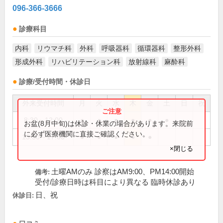
096-366-3666
診療科目
内科
リウマチ科
外科
呼吸器科
循環器科
整形外科
形成外科
リハビリテーション科
放射線科
麻酔科
診療/受付時間・休診日
外来受付時間
月
火
水
木
金
土
日
祝
8:30～12:00
●
●
●
●
●
●
お盆(8月中旬)は休診・休業の場合があります。来院前
に必ず医療機関に直接ご確認ください。
13:30～17:00
●
●
●
●
●
×閉じる
土曜AMのみ 診察はAM9:00、PM14:00開始
備考:
受付/診療日時は科目により異なる 臨時休診あり
日、祝
休診日: