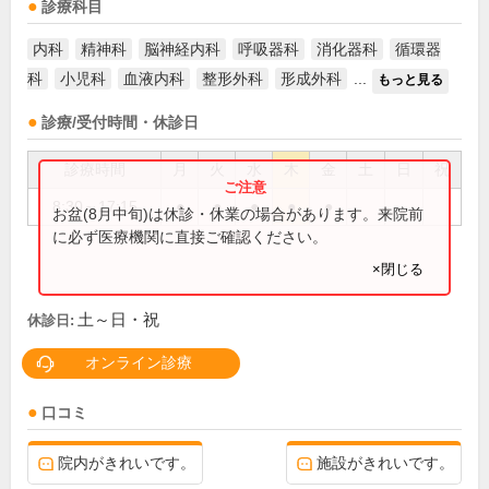
診療科目
内科
精神科
脳神経内科
呼吸器科
消化器科
循環器
科
小児科
血液内科
整形外科
形成外科
...
もっと見る
診療/受付時間・休診日
診療時間
月
火
水
木
金
土
日
祝
8:30～17:15
●
●
●
●
●
お盆(8月中旬)は休診・休業の場合があります。来院前
に必ず医療機関に直接ご確認ください。
×閉じる
土～日・祝
休診日:
オンライン診療
口コミ
院内がきれいです。
施設がきれいです。