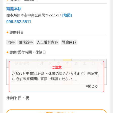
南熊本駅
熊本県熊本市中央区南熊本2-11-27
[地図]
096-362-3511
診療科目
内科
循環器科
人工透析内科
腎臓内科
診療/受付時間・休診日
診療時間
月
火
水
木
金
土
日
祝
9:00～12:30
●
●
●
●
●
●
お盆(8月中旬)は休診・休業の場合があります。来院前
に必ず医療機関に直接ご確認ください。
13:30～17:30
●
●
×閉じる
日・祝
休診日: