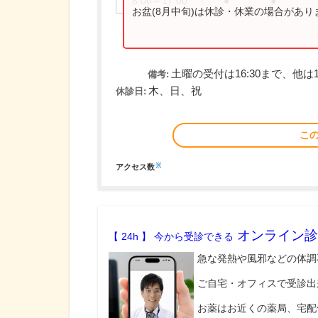
8:00～17:00
●
●
お盆(8月中旬)は休診・休業の場合があ
土曜の受付は16:30まで、他は1
備考:
木、日、祝
休診日:
こ
※
アクセス数
オンライン診
【 24h 】 今から受診できる
急な発熱や風邪などの体調
ご自宅・オフィスで受診出
お薬はお近くの薬局、宅配