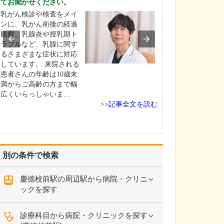
てお聞かせください。
が受けられるので
乳がん検診や検査をメイ
当院は不妊治療
ンに、乳がん術後の経過
たクリニックで
観察、乳腺炎や授乳期ト
不妊治療から高
ラブルなど、乳腺に関す
助医療(ART)ま
るさまざまな症状に対応
応し、患者さん
しています。 来院される
希望に合わせた
患者さんの年齢は10歳未
療をトータルで
満からご高齢の方まで幅
しています。そ
広くいらっしゃいま…
も、開業当初か
>>記事全文を読む
別の条件で検索
慶徳校前駅の周辺駅から病院・クリニ
ックを探す
診療科目から病院・クリニックを探す