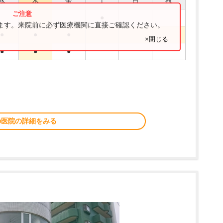
水
木
金
土
日
祝
●
ります。来院前に必ず医療機関に直接ご確認ください。
●
●
●
×閉じる
●
●
●
の医院の詳細をみる