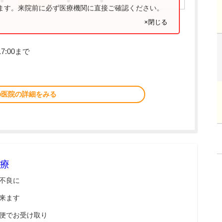
●
●
●
ります。来院前に必ず医療機関に直接ご確認ください。
×閉じる
7:00まで
の医院の詳細をみる
療
不良に
来ます
便でお受け取り