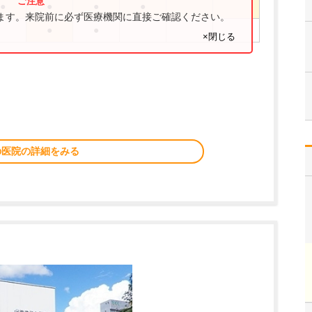
●
●
●
●
ります。来院前に必ず医療機関に直接ご確認ください。
●
●
×閉じる
の医院の詳細をみる