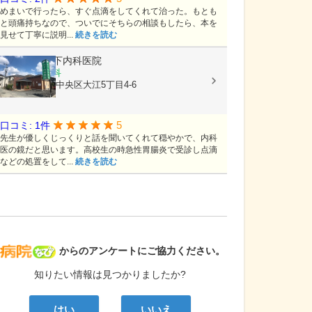
めまいで行ったら、すぐ点滴をしてくれて治った。もとも
と頭痛持ちなので、ついでにそちらの相談もしたら、本を
見せて丁寧に説明...
続きを読む
医療法人
竹下内科医院
内科, 胃腸内科
熊本県熊本市中央区大江5丁目4-6
5
口コミ: 1件
先生が優しくじっくりと話を聞いてくれて穏やかで、内科
医の鏡だと思います。高校生の時急性胃腸炎で受診し点滴
などの処置をして...
続きを読む
病院なび
からのアンケートにご協力ください。
知りたい情報は見つかりましたか?
はい
いいえ