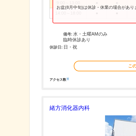
9:00～13:00
●
●
お盆(8月中旬)は休診・休業の場合があ
14:00～18:00
●
●
水・土曜AMのみ
備考:
臨時休診あり
日・祝
休診日:
こ
※
アクセス数
緒方消化器内科