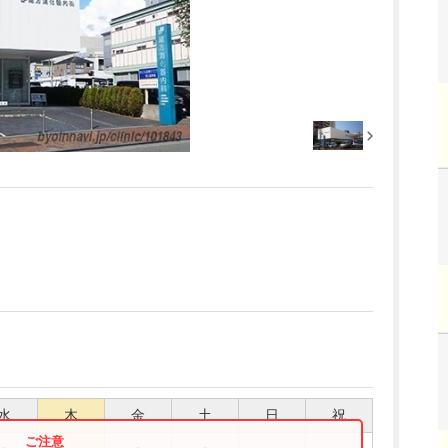
水
木
金
土
日
祝