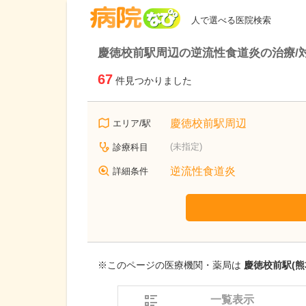
病院なび
人で選べる医院検索
慶徳校前駅周辺の逆流性食道炎の治療/
67
件見つかりました
慶徳校前駅周辺
エリア/駅
(未指定)
診療科目
逆流性食道炎
詳細条件
※このページの医療機関・薬局は
慶徳校前駅(熊
一覧表示