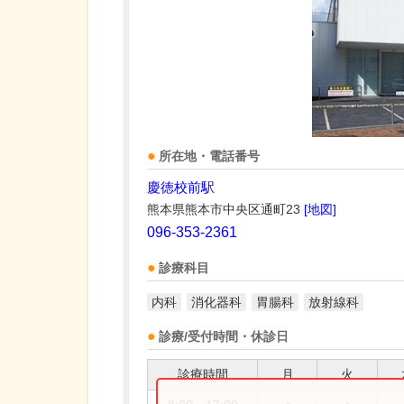
所在地・電話番号
慶徳校前駅
熊本県熊本市中央区通町23
[地図]
096-353-2361
診療科目
内科
消化器科
胃腸科
放射線科
診療/受付時間・休診日
診療時間
月
火