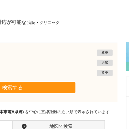
対応が可能な
病院・クリニック
変更
追加
変更
検索する
熊本県熊本市南区
たかしお内科ハートクリニック
本市電A系統)
を中心に直線距離の近い順で表示されています
高潮 征爾
院長
取材記事
大学病院で要職を担ってきた先生が開業を決め
地図で検索