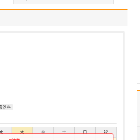
たのにはどのような理由があったのでしょうか?
心不全という病気は発症
すると治ることはなく、
患者さんは生涯付き合っ
ていかなくてはなりませ
ん。しかも、悪化と改善
を繰り返しながら病状は
だんだん悪くなっていき
ます。大学病院で後進の
育成に取り組みつつ、高
度…
>>記事全文を読む
環器科
水
木
金
土
日
祝