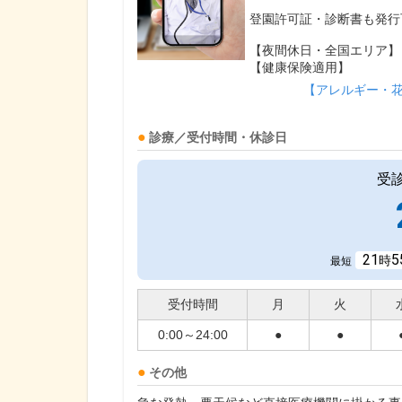
登園許可証・診断書も発行
【夜間休日・全国エリア】
【健康保険適用】
【アレルギー・
診療／受付時間・休診日
受
21
5
時
最短
受付時間
月
火
0:00～24:00
●
●
その他