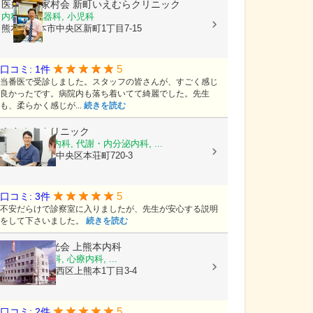
医療法人家村会
新町いえむらクリニック
内科, 消化器科, 小児科
熊本県熊本市中央区新町1丁目7-15
5
口コミ: 1件
当番医で受診しました。スタッフの皆さんが、すごく感じ
良かったです。病院内も落ち着いてて綺麗でした。先生
も、柔らかく感じが...
続きを読む
きさぬきクリニック
糖尿病内科, 内科, 代謝・内分泌内科, ...
熊本県熊本市中央区本荘町720-3
5
口コミ: 3件
不安だらけで診察室に入りましたが、先生が安心する説明
をして下さいました。
続きを読む
医療法人陽光会
上熊本内科
内科, 神経内科, 心療内科, ...
熊本県熊本市西区上熊本1丁目3-4
5
口コミ: 2件