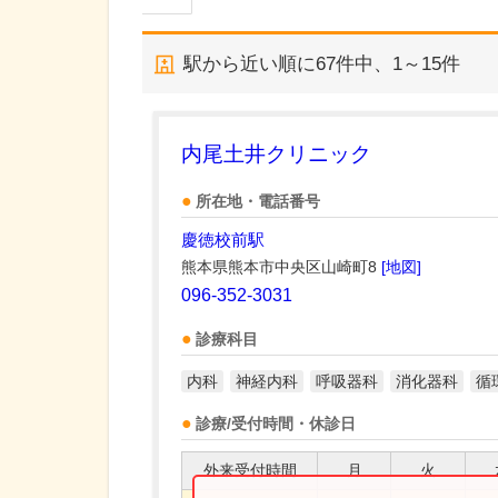
駅から近い順に
67
件中、
1～15件
内尾土井クリニック
所在地・電話番号
慶徳校前駅
熊本県熊本市中央区山崎町8
[地図]
096-352-3031
診療科目
内科
神経内科
呼吸器科
消化器科
循
診療/受付時間・休診日
外来受付時間
月
火