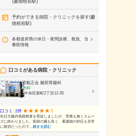
(慶徳校前駅)
予約ができる病院・クリニックを探す(慶
徳校前駅)
各都道府県の休日・夜間診療、救急、当
番医情報
口コミがある病院・クリニック
医療法人社団魁正会
服部胃腸科
消化器内科, 内科
熊本県熊本市中央区新町2丁目12-35
5
口コミ: 2件
先日大腸内視鏡検査を受診しましたが、苦痛も無くスムー
ズに終わりました。医師の腕も良く、看護婦の対応も非常
に親切だったので...
続きを読む