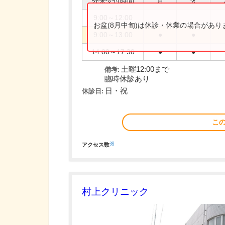
外来受付時間
月
火
9:00～12:00
お盆(8月中旬)は休診・休業の場合があ
9:00～13:00
●
●
14:00～17:30
●
●
土曜12:00まで
備考:
臨時休診あり
日・祝
休診日:
こ
※
アクセス数
村上クリニック