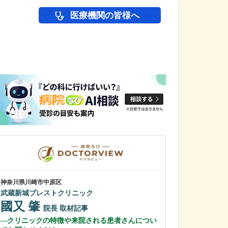
医療機関の皆様へ
医師(ドクター)の
神奈川県川崎市中原区
神奈川県横浜市西区
武蔵新城ブレストクリニック
みなとみらい夢
國又 肇
貝嶋 弘恒
院長
取材記事
クリニックの特徴や来院される患者さんについ
貴院の特長を教