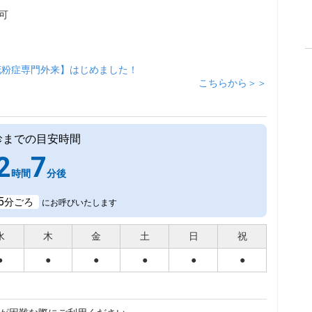
可
花粉症専門外来】はじめました！
こちらから＞＞
診までの目安時間
2
7
時間
分後
5
分ごろ
にお呼びいたします
水
木
金
土
日
祝
●
●
●
●
●
●