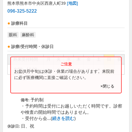
熊本県熊本市中央区西唐人町39
[地図]
096-325-5222
診療科目
眼科
麻酔科
診療/受付時間・休診日
外来受付時間
月
火
水
木
金
土
日
祝
8:00～16:00
●
●
●
●
●
●
お盆(8月中旬)は休診・休業の場合があります。来院前
に必ず医療機関に直接ご確認ください。
×閉じる
予約制
備考:
・予約時間は受付にお越しいただく時間です。診察
や検査の開始時間ではありません。
・受付から会...(
続きを読む
)
日、祝
休診日: