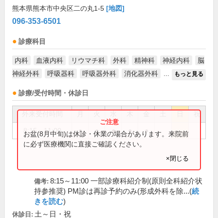
熊本県熊本市中央区二の丸1-5
[地図]
096-353-6501
診療科目
内科
血液内科
リウマチ科
外科
精神科
神経内科
脳
神経外科
呼吸器科
呼吸器外科
消化器外科
...
もっと見る
診療/受付時間・休診日
外来受付時間
月
火
水
木
金
土
日
祝
8:15～11:00
●
●
●
●
●
お盆(8月中旬)は休診・休業の場合があります。来院前
に必ず医療機関に直接ご確認ください。
×閉じる
8:15～11:00 一部診療科紹介制(原則全科紹介状
備考:
持参推奨) PM診は再診予約のみ(形成外科を除...(
続
きを読む
)
土～日・祝
休診日: