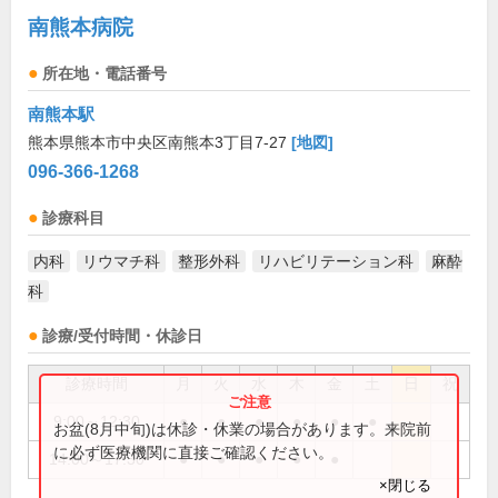
南熊本病院
所在地・電話番号
南熊本駅
熊本県熊本市中央区南熊本3丁目7-27
[地図]
096-366-1268
診療科目
内科
リウマチ科
整形外科
リハビリテーション科
麻酔
科
診療/受付時間・休診日
診療時間
月
火
水
木
金
土
日
祝
9:00～12:30
●
●
●
●
●
●
お盆(8月中旬)は休診・休業の場合があります。来院前
に必ず医療機関に直接ご確認ください。
14:00～17:30
●
●
●
●
●
×閉じる