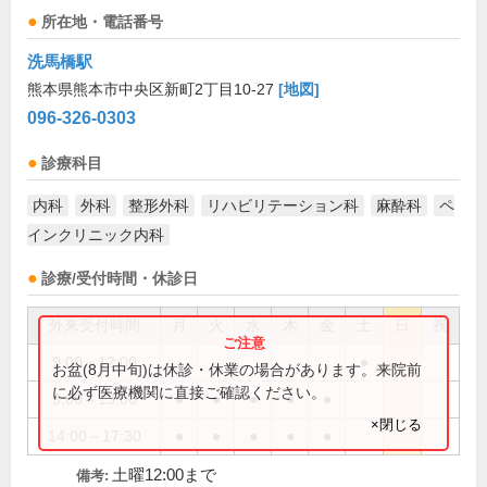
所在地・電話番号
洗馬橋駅
熊本県熊本市中央区新町2丁目10-27
[地図]
096-326-0303
診療科目
内科
外科
整形外科
リハビリテーション科
麻酔科
ペ
インクリニック内科
診療/受付時間・休診日
外来受付時間
月
火
水
木
金
土
日
祝
9:00～12:00
●
お盆(8月中旬)は休診・休業の場合があります。来院前
に必ず医療機関に直接ご確認ください。
9:00～13:00
●
●
●
●
●
×閉じる
14:00～17:30
●
●
●
●
●
土曜12:00まで
備考: