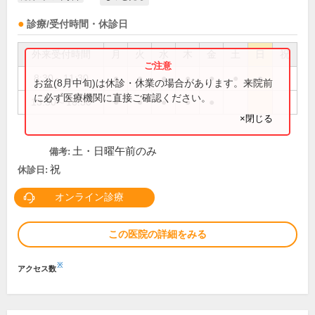
診療/受付時間・休診日
外来受付時間
月
火
水
木
金
土
日
祝
8:30～11:30
●
●
●
●
●
●
●
お盆(8月中旬)は休診・休業の場合があります。来院前
に必ず医療機関に直接ご確認ください。
13:30～16:30
●
●
●
●
●
×閉じる
土・日曜午前のみ
備考:
祝
休診日:
オンライン診療
この医院の詳細をみる
※
アクセス数