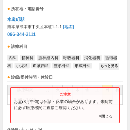
所在地・電話番号
水道町駅
熊本県熊本市中央区本荘1-1-1
[地図]
096-344-2111
診療科目
内科
精神科
脳神経内科
呼吸器科
消化器科
循環器
科
小児科
血液内科
整形外科
形成外科
...
もっと見る
診療/受付時間・休診日
診療時間
月
火
水
木
金
土
日
祝
8:30～17:15
●
●
●
●
●
お盆(8月中旬)は休診・休業の場合があります。来院前
に必ず医療機関に直接ご確認ください。
×閉じる
土～日・祝
休診日: