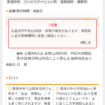
形成外科
リハビリテーション科
放射線科
麻酔科
診療/受付時間・休診日
外来受付時間
月
火
水
木
金
土
日
祝
8:30～12:00
●
●
●
●
●
●
お盆(8月中旬)は休診・休業の場合があります。来院前
に必ず医療機関に直接ご確認ください。
13:30～17:00
●
●
●
●
●
×閉じる
土曜AMのみ 診察はAM9:00、PM14:00開始
備考:
受付/診療日時は科目により異なる 臨時休診あり
日、祝
休診日:
口コミ
整形外科では熊本市内でも
熊本の中心市街地から車
有名で『ああ、熊整ね。』で
で5分ほどの位置にあり交通
通じる病院です。受診患者数
の便がとてもよいです。ま
も多く待たされますが、検査
た近くに大学病院もあるた