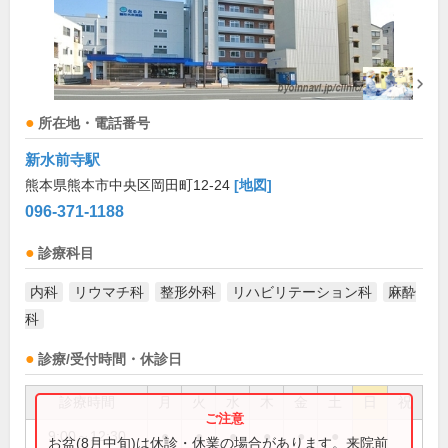
所在地・電話番号
新水前寺駅
熊本県熊本市中央区岡田町12-24
[地図]
096-371-1188
診療科目
内科
リウマチ科
整形外科
リハビリテーション科
麻酔
科
診療/受付時間・休診日
診療時間
月
火
水
木
金
土
日
祝
9:00～12:30
●
●
●
●
●
●
お盆(8月中旬)は休診・休業の場合があります。来院前