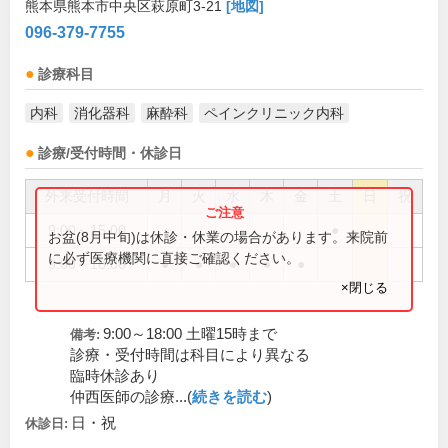
熊本県熊本市中央区萩原町3-21
[地図]
096-379-7755
診療科目
内科
消化器科
麻酔科
ペインクリニック内科
診療/受付時間・休診日
外来受付時間
月
火
水
木
金
土
日
祝
9:00～15:00
●
お盆(8月中旬)は休診・休業の場合があります。来院前
に必ず医療機関に直接ご確認ください。
9:00～18:00
●
●
●
●
●
×閉じる
9:00～18:00 土曜15時まで
備考:
診療・受付時間は科目により異なる
臨時休診あり
仲西医師の診療...(
続きを読む
)
日・祝
休診日: