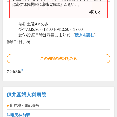
に必ず医療機関に直接ご確認ください。
14:00～17:30
●
●
●
●
●
×閉じる
土曜AMのみ
備考:
受付AM8:30～12:00 PM13:30～17:00
受付/診療日時は科目により異...(
続きを読む
)
日、祝
休診日:
この医院の詳細をみる
※
アクセス数
伊井産婦人科病院
所在地・電話番号
味噌天神前駅