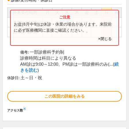
診療/受付時間・休診日
外来受付時間
月
火
水
木
金
土
日
祝
8:00～11:00
●
●
●
●
●
お盆(8月中旬)は休診・休業の場合があります。来院前
に必ず医療機関に直接ご確認ください。
12:30～15:30
●
●
●
●
●
×閉じる
一部診療科予約制
備考:
診療時間は科目により異なる
AM診は9:00～12:00、PM診は一部診療科のみ(...(
続
きを読む
)
土～日・祝
休診日:
この医院の詳細をみる
※
アクセス数