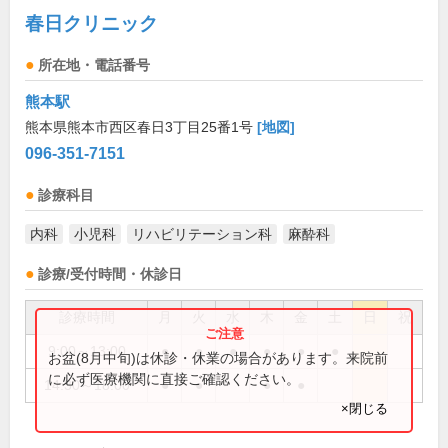
春日クリニック
所在地・電話番号
熊本駅
熊本県熊本市西区春日3丁目25番1号
[地図]
096-351-7151
診療科目
内科
小児科
リハビリテーション科
麻酔科
診療/受付時間・休診日
診療時間
月
火
水
木
金
土
日
祝
9:00～13:00
●
●
●
●
●
●
お盆(8月中旬)は休診・休業の場合があります。来院前
に必ず医療機関に直接ご確認ください。
14:30～18:00
●
●
●
●
×閉じる