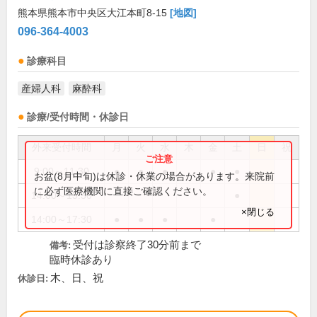
熊本県熊本市中央区大江本町8-15
[地図]
096-364-4003
診療科目
産婦人科
麻酔科
診療/受付時間・休診日
外来受付時間
月
火
水
木
金
土
日
祝
9:00～11:30
●
●
●
●
●
お盆(8月中旬)は休診・休業の場合があります。来院前
に必ず医療機関に直接ご確認ください。
14:00～15:30
●
×閉じる
14:00～17:30
●
●
●
●
受付は診察終了30分前まで
備考:
臨時休診あり
木、日、祝
休診日: