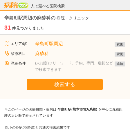
病院なび
人で選べる医院検索
辛島町駅周辺の麻酔科の
病院・クリニック
31
件見つかりました
辛島町駅周辺
エリア/駅
変更
麻酔科
診療科目
変更
(未指定)フリーワード、予約、専門、症状など
詳細条件
追加
で検索できます
検索する
※このページの医療機関・薬局は
辛島町駅(熊本市電A系統)
を中心に直線距
離の近い順で表示されています
以下の各駅(各路線)と共通の検索結果です