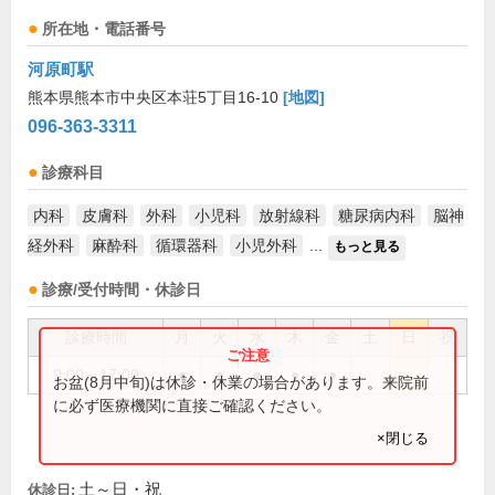
所在地・電話番号
河原町駅
熊本県熊本市中央区本荘5丁目16-10
[地図]
096-363-3311
診療科目
内科
皮膚科
外科
小児科
放射線科
糖尿病内科
脳神
経外科
麻酔科
循環器科
小児外科
...
もっと見る
診療/受付時間・休診日
診療時間
月
火
水
木
金
土
日
祝
9:00～17:00
●
●
●
●
●
お盆(8月中旬)は休診・休業の場合があります。来院前
に必ず医療機関に直接ご確認ください。
×閉じる
土～日・祝
休診日: