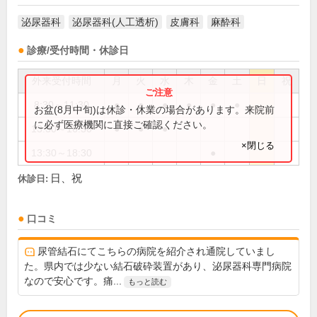
泌尿器科
泌尿器科(人工透析)
皮膚科
麻酔科
診療/受付時間・休診日
外来受付時間
月
火
水
木
金
土
日
祝
8:30～11:30
●
●
●
●
●
●
お盆(8月中旬)は休診・休業の場合があります。来院前
に必ず医療機関に直接ご確認ください。
13:30～16:30
●
●
●
×閉じる
13:30～18:30
●
日、祝
休診日:
口コミ
尿管結石にてこちらの病院を紹介され通院していまし
た。県内では少ない結石破砕装置があり、泌尿器科専門病院
なので安心です。痛...
もっと読む