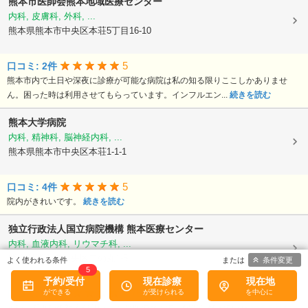
熊本市医師会熊本地域医療センター
内科, 皮膚科, 外科, ...
熊本県熊本市中央区本荘5丁目16-10
5
口コミ: 2件
熊本市内で土日や深夜に診療が可能な病院は私の知る限りここしかありませ
ん。困った時は利用させてもらっています。インフルエン...
続きを読む
熊本大学病院
内科, 精神科, 脳神経内科, ...
熊本県熊本市中央区本荘1-1-1
5
口コミ: 4件
院内がきれいです。
続きを読む
独立行政法人国立病院機構
熊本医療センター
内科, 血液内科, リウマチ科, ...
熊本県熊本市中央区二の丸1-5
条件変更
5
予約/受付
現在診療
現在地
4.75
口コミ: 4件