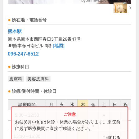
所在地・電話番号
熊本駅
熊本県熊本市西区春日3丁目26番47号
JR熊本春日南ビル 3階
[地図]
096-247-6512
診療科目
皮膚科
美容皮膚科
診療/受付時間・休診日
診療時間
月
火
水
木
金
土
日
祝
9:00～12:30
●
お盆(8月中旬)は休診・休業の場合があります。来院前
10:00～13:30
●
●
●
●
に必ず医療機関に直接ご確認ください。
13:30～16:30
●
×閉じる