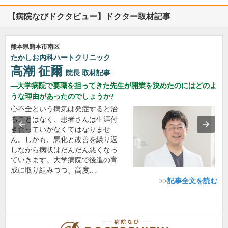
【病院なびドクタビュー】ドクター取材記事
熊本県熊本市南区
たかしお内科ハートクリニック
高潮 征爾
院長
取材記事
大学病院で要職を担ってきた先生が開業を決めたのにはどのよ
うな理由があったのでしょうか?
心不全という病気は発症すると治
ることはなく、患者さんは生涯付
き合っていかなくてはなりませ
ん。しかも、悪化と改善を繰り返
しながら病状はだんだん悪くなっ
ていきます。大学病院で後進の育
成に取り組みつつ、高度…
>>記事全文を読む