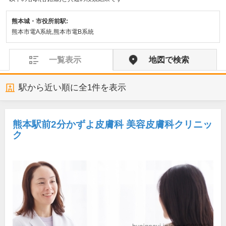
熊本城・市役所前駅:
熊本市電A系統,熊本市電B系統
一覧表示
地図で検索
駅から近い順に全
1
件を表示
熊本駅前2分かずよ皮膚科 美容皮膚科クリニッ
ク