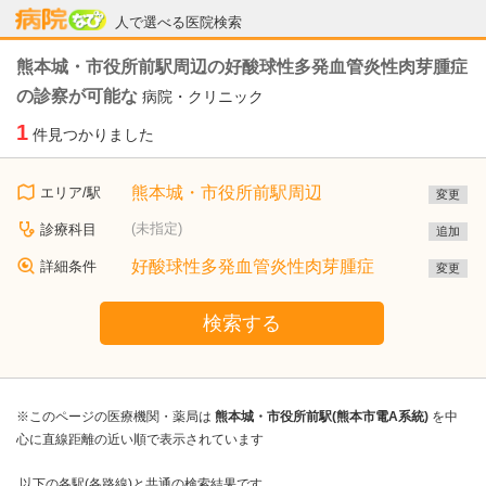
病院なび
人で選べる医院検索
熊本城・市役所前駅周辺の好酸球性多発血管炎性肉芽腫症
の診察が可能な
病院・クリニック
1
件見つかりました
熊本城・市役所前駅周辺
エリア/駅
変更
(未指定)
診療科目
追加
好酸球性多発血管炎性肉芽腫症
詳細条件
変更
検索する
※このページの医療機関・薬局は
熊本城・市役所前駅(熊本市電A系統)
を中
心に直線距離の近い順で表示されています
以下の各駅(各路線)と共通の検索結果です