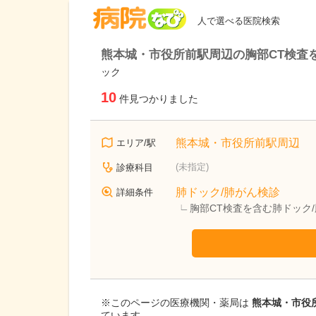
病院なび
人で選べる医院検索
熊本城・市役所前駅周辺の胸部CT検査
ック
10
件見つかりました
熊本城・市役所前駅周辺
エリア/駅
(未指定)
診療科目
肺ドック/肺がん検診
詳細条件
胸部CT検査を含む肺ドック
※このページの医療機関・薬局は
熊本城・市役所
ています