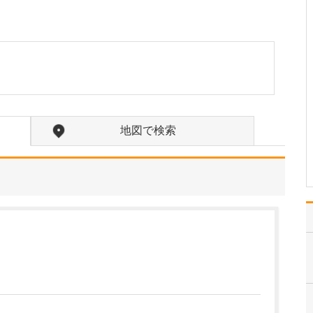
たのにはどのような理由があったのでしょうか?
心不全という病気は発症
すると治ることはなく、
患者さんは生涯付き合っ
ていかなくてはなりませ
ん。しかも、悪化と改善
を繰り返しながら病状は
だんだん悪くなっていき
ます。大学病院で後進の
地図で検索
育成に取り組みつつ、高
度…
>>記事全文を読む