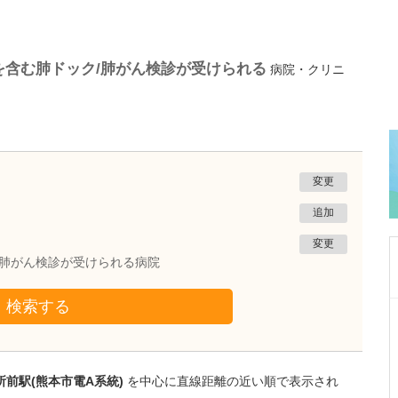
を含む肺ドック/肺がん検診が受けられる
病院・クリニ
変更
追加
変更
/肺がん検診が受けられる病院
検索する
熊本県熊本市南区
たかしお内科ハートクリニック
高潮 征爾
院長
取材記事
前駅(熊本市電A系統)
を中心に直線距離の近い順で表示され
大学病院で要職を担ってきた先生が開業を決め