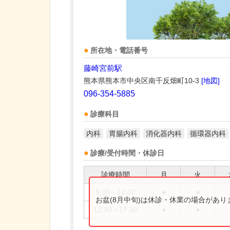
所在地・電話番号
藤崎宮前駅
熊本県熊本市中央区南千反畑町10-3
[地図]
096-354-5885
診療科目
内科
胃腸内科
消化器内科
循環器内科
診療/受付時間・休診日
診療時間
月
火
9:00～12:00
●
●
お盆(8月中旬)は休診・休業の場合があ
12:30～17:30
●
●