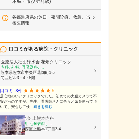
本城・市役所前駅)
各都道府県の休日・夜間診療、救急、当
番医情報
口コミがある病院・クリニック
医療法人社団緑水会
花畑クリニック
内科, 外科, 呼吸器科, ...
熊本県熊本市中央区花畑町1-5
尚亜ビル3・4・5階
5
口コミ: 3件
居心地のいいクリニックでした。初めての大腸カメラで不
安だっのですが、先生、看護師さんに色々と気を使って頂
いて、安心して検...
続きを読む
医療法人陽光会
上熊本内科
内科, 神経内科, 心療内科, ...
熊本県熊本市西区上熊本1丁目3-4