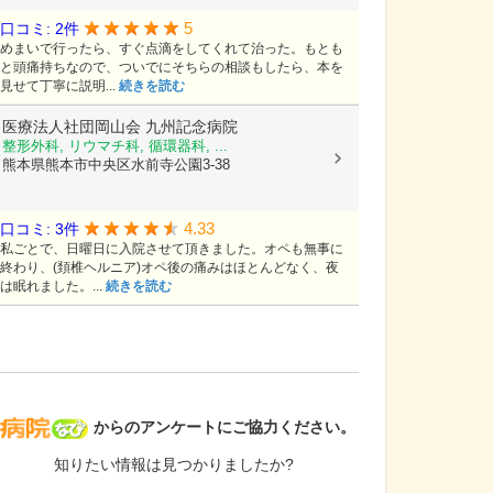
5
口コミ: 2件
めまいで行ったら、すぐ点滴をしてくれて治った。もとも
と頭痛持ちなので、ついでにそちらの相談もしたら、本を
見せて丁寧に説明...
続きを読む
医療法人社団岡山会
九州記念病院
整形外科, リウマチ科, 循環器科, ...
熊本県熊本市中央区水前寺公園3-38
4.33
口コミ: 3件
私ごとで、日曜日に入院させて頂きました。オペも無事に
終わり、(頚椎ヘルニア)オペ後の痛みはほとんどなく、夜
は眠れました。...
続きを読む
病院なび
からのアンケートにご協力ください。
知りたい情報は見つかりましたか?