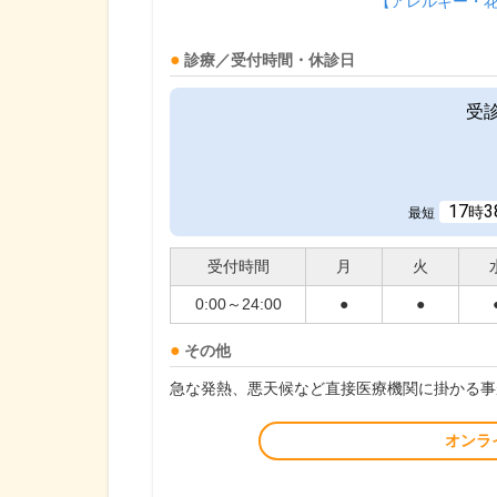
【アレルギー・
診療／受付時間・休診日
受
17
3
時
最短
受付時間
月
火
0:00～24:00
●
●
その他
急な発熱、悪天候など直接医療機関に掛かる事
オンラ