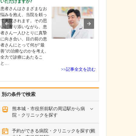
いただけますか?
小児科・内科・
患者さんはさまざまなお
ー科・循環器内
悩みを抱え、当院を頼っ
病内科を掲げ、
て来院されます。その思
広い疾患に対応
いに寄り添いながら、患
ことでしょうか
者さん一人ひとりに真摯
とアレルギー科
に向き合い、目の前の患
の宏行副院長が
者さんにとって何が“最
母の裕美子医師
善”の治療なのかを考え、
器内科と糖尿病
全力で診療にあたるこ
が…
と…
>>記事全文を読む
別の条件で検索
熊本城・市役所前駅の周辺駅から病
院・クリニックを探す
予約ができる病院・クリニックを探す(熊