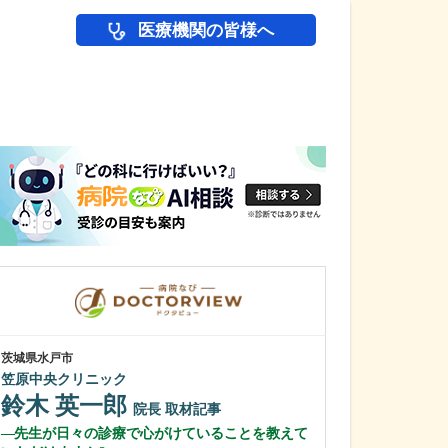
医療機関の皆様へ
医師(ドクター)の
茨城県水戸市
群馬県高崎市
笠原中央クリニック
乾小児科内科医
鈴木 英一郎
乾 恵輔
院長
取材記事
院
先生が日々の診療で心がけていることを教えて
貴院の特徴を教