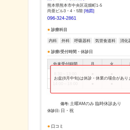
熊本県熊本市中央区花畑町1-5
尚亜ビル3・4・5階
[地図]
096-324-2861
診療科目
内科
外科
呼吸器科
気管食道科
消化
診療/受付時間・休診日
外来受付時間
月
火
8:30～13:00
●
●
お盆(8月中旬)は休診・休業の場合があ
14:00～18:00
●
●
土曜AMのみ 臨時休診あり
備考:
日・祝
休診日:
口コミ