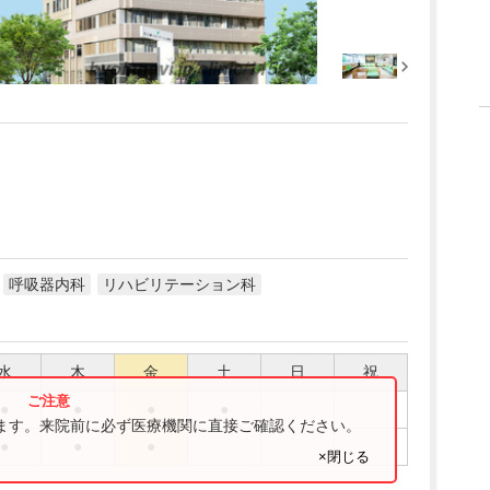
呼吸器内科
リハビリテーション科
水
木
金
土
日
祝
●
●
●
●
ります。来院前に必ず医療機関に直接ご確認ください。
●
●
●
×閉じる