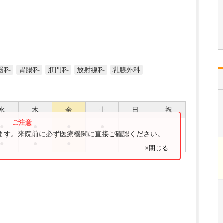
器科
胃腸科
肛門科
放射線科
乳腺外科
水
木
金
土
日
祝
●
●
●
●
ります。来院前に必ず医療機関に直接ご確認ください。
●
●
●
×閉じる