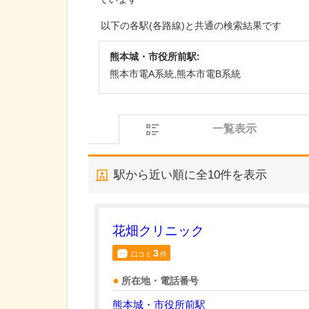
以下の各駅(各路線)と共通の検索結果です
熊本城・市役所前駅:
熊本市電A系統,熊本市電B系統
一覧表示
駅から近い順に全
10
件を表示
花畑クリニック
3
口コミ
件
所在地・電話番号
熊本城・市役所前駅