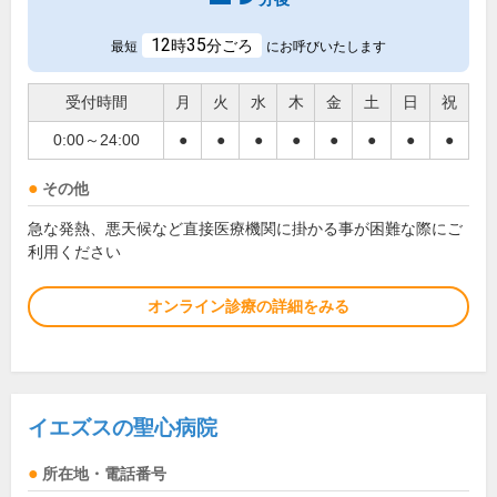
12
35
時
分ごろ
最短
にお呼びいたします
受付時間
月
火
水
木
金
土
日
祝
0:00～24:00
●
●
●
●
●
●
●
●
その他
急な発熱、悪天候など直接医療機関に掛かる事が困難な際にご
利用ください
オンライン診療の詳細をみる
イエズスの聖心病院
所在地・電話番号