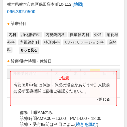
熊本県熊本市東区保田窪本町10-112
[地図]
096-382-0500
診療科目
内科
消化器内科
内視鏡内科
循環器内科
外科
消化器
外科
内視鏡外科
整形外科
リハビリテーション科
麻酔
科
...
もっと見る
診療/受付時間・休診日
外来受付時間
月
火
水
木
金
土
日
祝
8:40～12:30
●
●
●
●
●
●
お盆(8月中旬)は休診・休業の場合があります。来院前
に必ず医療機関に直接ご確認ください。
13:50～17:30
●
●
●
●
●
×閉じる
土曜AMのみ
備考:
診療時間AM9:00～13:00、PM14:00～18:00
診療・受付時間は科目によ...(
続きを読む
)