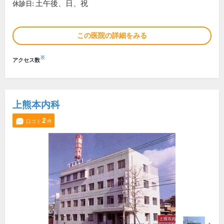
土午後、日、祝
休診日:
この医院の詳細をみる
※
アクセス数
上熊本内科
2
口コミ
件