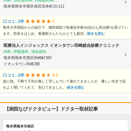
内科, 消化器内科, 内視鏡内科, ...
熊本県熊本市東区保田窪本町10-112
5
口コミ: 2件
熊本大学病院からの紹介で、鶴田病院で毎週化学療法(抗がん剤治療)を受けてい
ます。院長をはじめ、看護師さんたちがとても親切...
続きを読む
医療法人インジェックス
イオンタウン田崎総合診療クリニック
内科, 呼吸器科, 消化器科, ...
熊本県熊本市西区田崎町380
イオンタウン田崎2階
4.5
口コミ: 2件
急に熱、下痢で子供が激しく苦しんでいて連れてきましたが、優しい先生で話
をよく聞いてくれて、安心できました。
続きを読む
【病院なびドクタビュー】ドクター取材記事
熊本県熊本市南区