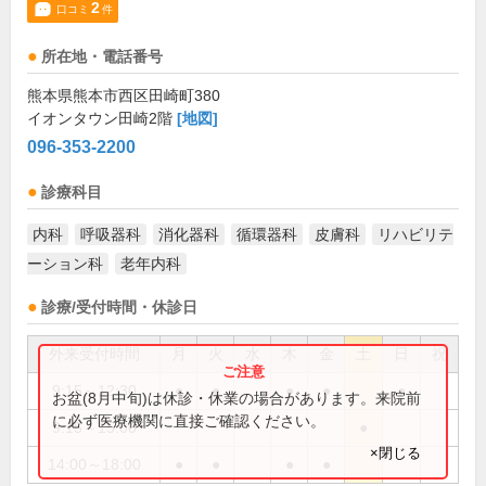
2
口コミ
件
所在地・電話番号
熊本県熊本市西区田崎町380
イオンタウン田崎2階
[地図]
096-353-2200
診療科目
内科
呼吸器科
消化器科
循環器科
皮膚科
リハビリテ
ーション科
老年内科
診療/受付時間・休診日
外来受付時間
月
火
水
木
金
土
日
祝
9:15～12:30
●
●
●
●
●
お盆(8月中旬)は休診・休業の場合があります。来院前
に必ず医療機関に直接ご確認ください。
9:15～15:00
●
×閉じる
14:00～18:00
●
●
●
●