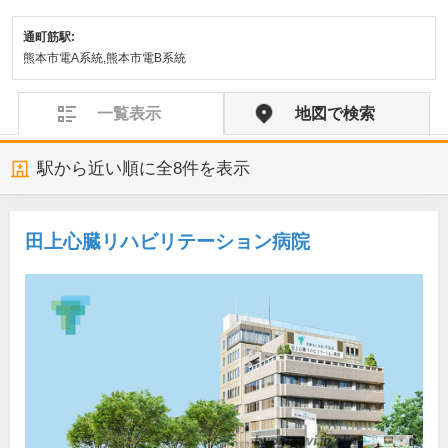
通町筋駅:
熊本市電A系統,熊本市電B系統
一覧表示
地図で検索
駅から近い順に全
8
件を表示
田上心臓リハビリテーション病院