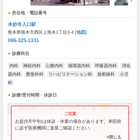
所在地・電話番号
本妙寺入口駅
熊本県熊本市西区上熊本1丁目3-4
[地図]
096-325-1331
診療科目
内科
神経内科
心療内科
循環器内科
呼吸器内科
消化
器内科
整形外科
リハビリテーション科
放射線科
小児
科
診療/受付時間・休診日
診療時間
月
火
水
木
金
土
日
祝
9:00～13:00
●
お盆(8月中旬)は休診・休業の場合があります。来院前
に必ず医療機関に直接ご確認ください。
9:00～18:00
●
●
●
●
●
×閉じる