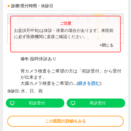
診療/受付時間・休診日
診療時間
月
火
水
木
金
土
日
祝
8:30～12:00
●
●
●
●
●
お盆(8月中旬)は休診・休業の場合があります。来院前
に必ず医療機関に直接ご確認ください。
13:30～18:00
●
●
●
●
●
×閉じる
臨時休診あり
備考:
胃カメラ検査をご希望の方は「初診受付」から受付
が出来ます。
大腸カメラ検査をご希望の...(
続きを読む
)
水、日、祝
休診日:
初診受付
再診受付
この医院の詳細をみる