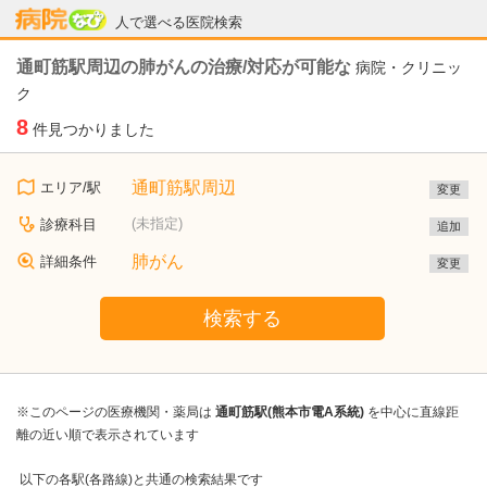
病院なび
人で選べる医院検索
通町筋駅周辺の肺がんの治療/対応が可能な
病院・クリニッ
ク
8
件見つかりました
通町筋駅周辺
エリア/駅
変更
(未指定)
診療科目
追加
肺がん
詳細条件
変更
検索する
※このページの医療機関・薬局は
通町筋駅(熊本市電A系統)
を中心に直線距
離の近い順で表示されています
以下の各駅(各路線)と共通の検索結果です