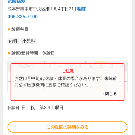
祇園橋駅
熊本県熊本市中央区細工町4丁目21
[地図]
096-325-7100
診療科目
内科
小児科
診療/受付時間・休診日
診療時間
月
火
水
木
金
土
日
祝
9:00～13:00
●
●
●
●
●
●
お盆(8月中旬)は休診・休業の場合があります。来院前
に必ず医療機関に直接ご確認ください。
14:00～18:00
●
●
●
●
●
×閉じる
日、祝、第2,4土曜日
休診日:
この医院の詳細をみる