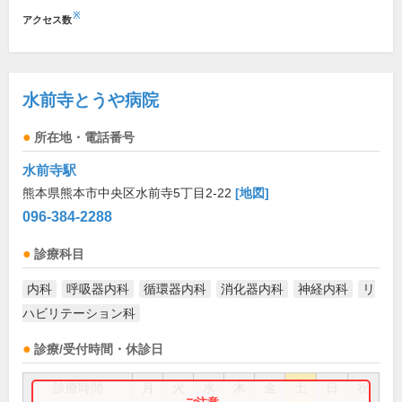
※
アクセス数
水前寺とうや病院
所在地・電話番号
水前寺駅
熊本県熊本市中央区水前寺5丁目2-22
[地図]
096-384-2288
診療科目
内科
呼吸器内科
循環器内科
消化器内科
神経内科
リ
ハビリテーション科
診療/受付時間・休診日
診療時間
月
火
水
木
金
土
日
祝