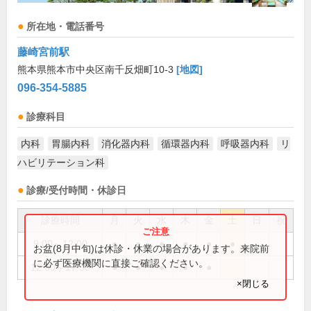
所在地・電話番号
藤崎宮前駅
熊本県熊本市中央区南千反畑町10-3
[地図]
096-354-5885
診療科目
内科
胃腸内科
消化器内科
循環器内科
呼吸器内科
リ
ハビリテーション科
診療/受付時間・休診日
診療時間
月
火
水
木
金
土
日
祝
9:00～12:00
●
●
●
●
●
●
お盆(8月中旬)は休診・休業の場合があります。来院前
に必ず医療機関に直接ご確認ください。
12:30～17:30
●
●
●
●
●
×閉じる