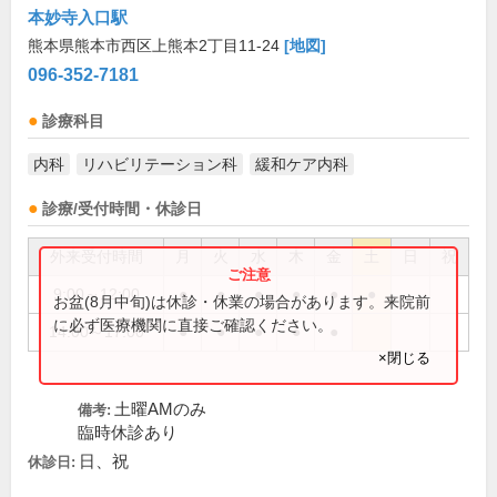
本妙寺入口駅
熊本県熊本市西区上熊本2丁目11-24
[地図]
096-352-7181
診療科目
内科
リハビリテーション科
緩和ケア内科
診療/受付時間・休診日
外来受付時間
月
火
水
木
金
土
日
祝
9:00～12:00
●
●
●
●
●
●
お盆(8月中旬)は休診・休業の場合があります。来院前
に必ず医療機関に直接ご確認ください。
14:00～17:00
●
●
●
●
●
×閉じる
土曜AMのみ
備考:
臨時休診あり
日、祝
休診日: