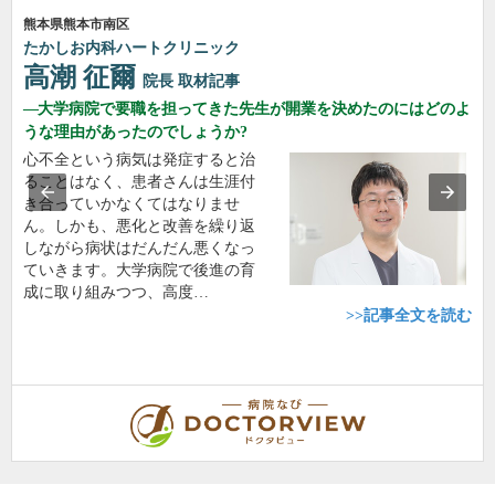
熊本県熊本市南区
たかしお内科ハートクリニック
高潮 征爾
院長
取材記事
大学病院で要職を担ってきた先生が開業を決めたのにはどのよ
うな理由があったのでしょうか?
心不全という病気は発症すると治
ることはなく、患者さんは生涯付
き合っていかなくてはなりませ
ん。しかも、悪化と改善を繰り返
しながら病状はだんだん悪くなっ
ていきます。大学病院で後進の育
成に取り組みつつ、高度…
>>記事全文を読む