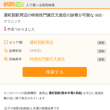
病院なび
人で選べる医院検索
通町筋駅周辺の特発性門脈圧亢進症の診察が可能な
病院・
クリニック
1
件見つかりました
通町筋駅周辺
エリア/駅
変更
(未指定)
診療科目
追加
特発性門脈圧亢進症
詳細条件
変更
検索する
※このページの医療機関・薬局は
通町筋駅(熊本市電A系統)
を中心に直線距
離の近い順で表示されています
以下の各駅(各路線)と共通の検索結果です