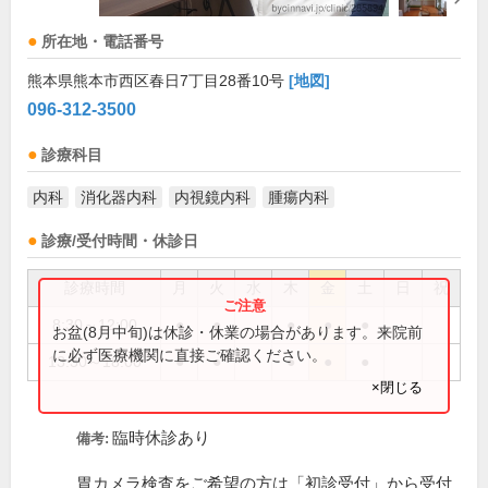
所在地・電話番号
熊本県熊本市西区春日7丁目28番10号
[地図]
096-312-3500
診療科目
内科
消化器内科
内視鏡内科
腫瘍内科
診療/受付時間・休診日
診療時間
月
火
水
木
金
土
日
祝
8:30～12:00
●
●
●
●
●
お盆(8月中旬)は休診・休業の場合があります。来院前
に必ず医療機関に直接ご確認ください。
13:30～18:00
●
●
●
●
●
×閉じる
臨時休診あり
備考:
胃カメラ検査をご希望の方は「初診受付」から受付