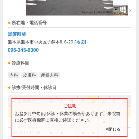
所在地・電話番号
黒髪町駅
熊本県熊本市中央区子飼本町6-20
[地図]
096-345-8300
診療科目
内科
皮膚科
産婦人科
診療/受付時間・休診日
診療時間
月
火
水
木
金
土
日
祝
9:00～12:00
●
●
●
●
●
●
お盆(8月中旬)は休診・休業の場合があります。来院前
に必ず医療機関に直接ご確認ください。
13:00～15:00
●
×閉じる
14:00～17:00
●
●
●
●