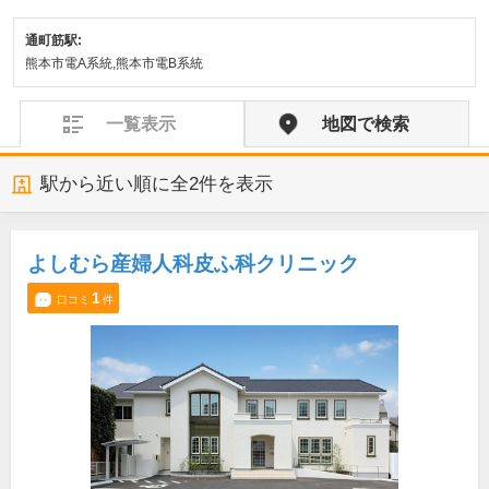
通町筋駅:
熊本市電A系統,熊本市電B系統
一覧表示
地図で検索
駅から近い順に全
2
件を表示
よしむら産婦人科皮ふ科クリニック
1
口コミ
件