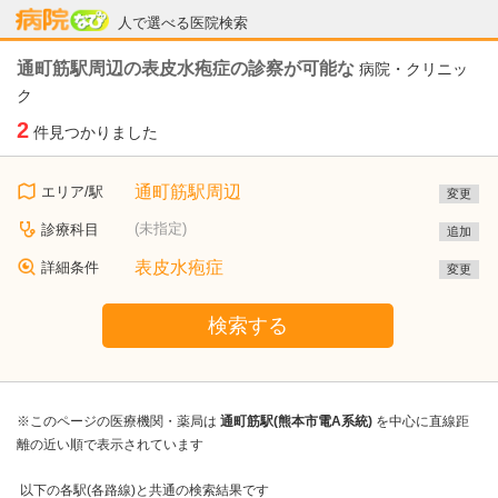
病院なび
人で選べる医院検索
通町筋駅周辺の表皮水疱症の診察が可能な
病院・クリニッ
ク
2
件見つかりました
通町筋駅周辺
エリア/駅
変更
(未指定)
診療科目
追加
表皮水疱症
詳細条件
変更
検索する
※このページの医療機関・薬局は
通町筋駅(熊本市電A系統)
を中心に直線距
離の近い順で表示されています
以下の各駅(各路線)と共通の検索結果です