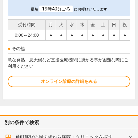
19
40
時
分ごろ
最短
にお呼びいたします
受付時間
月
火
水
木
金
土
日
祝
0:00～24:00
●
●
●
●
●
●
●
●
その他
急な発熱、悪天候など直接医療機関に掛かる事が困難な際にご
利用ください
オンライン診療の詳細をみる
別の条件で検索
通町筋駅の周辺駅から病院・クリニックを探す