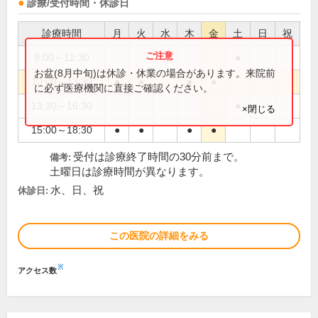
診療/受付時間・休診日
診療時間
月
火
水
木
金
土
日
祝
9:00～12:30
●
お盆(8月中旬)は休診・休業の場合があります。来院前
10:00～13:30
●
●
●
●
に必ず医療機関に直接ご確認ください。
13:30～16:30
●
×閉じる
15:00～18:30
●
●
●
●
受付は診療終了時間の30分前まで。
備考:
土曜日は診療時間が異なります。
水、日、祝
休診日:
この医院の詳細をみる
※
アクセス数