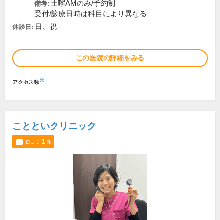
土曜AMのみ/予約制
備考:
受付/診療日時は科目により異なる
日、祝
休診日:
この医院の詳細をみる
※
アクセス数
ことといクリニック
1
口コミ
件