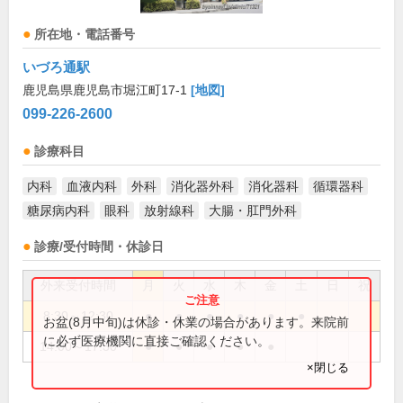
所在地・電話番号
いづろ通駅
鹿児島県鹿児島市堀江町17-1
[地図]
099-226-2600
診療科目
内科
血液内科
外科
消化器外科
消化器科
循環器科
糖尿病内科
眼科
放射線科
大腸・肛門外科
診療/受付時間・休診日
外来受付時間
月
火
水
木
金
土
日
祝
8:30～12:30
●
●
●
●
●
●
お盆(8月中旬)は休診・休業の場合があります。来院前
に必ず医療機関に直接ご確認ください。
14:00～17:30
●
●
●
●
●
×閉じる