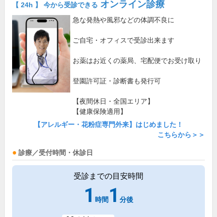
オンライン診療
【 24h 】 今から受診できる
急な発熱や風邪などの体調不良に
ご自宅・オフィスで受診出来ます
お薬はお近くの薬局、宅配便でお受け取り
登園許可証・診断書も発行可
【夜間休日・全国エリア】
【健康保険適用】
【アレルギー・花粉症専門外来】はじめました！
こちらから＞＞
診療／受付時間・休診日
受診までの目安時間
1
1
時間
分後