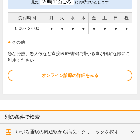
20
11
時
分ごろ
最短
にお呼びいたします
受付時間
月
火
水
木
金
土
日
祝
0:00～24:00
●
●
●
●
●
●
●
●
その他
急な発熱、悪天候など直接医療機関に掛かる事が困難な際にご
利用ください
オンライン診療の詳細をみる
別の条件で検索
いづろ通駅の周辺駅から病院・クリニックを探す