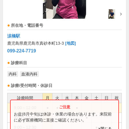
所在地・電話番号
涙橋駅
鹿児島県鹿児島市真砂本町13-3
[地図]
099-224-7719
診療科目
内科
血液内科
診療/受付時間・休診日
診療時間
月
火
水
木
金
土
日
祝
9:00～12:00
●
●
●
●
お盆(8月中旬)は休診・休業の場合があります。来院前
9:00～12:15
●
に必ず医療機関に直接ご確認ください。
9:00～12:30
●
×閉じる