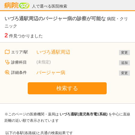
病院なび
人で選べる医院検索
いづろ通駅周辺のバージャー病の診察が可能な
病院・クリ
ニック
2
件見つかりました
いづろ通駅周辺
エリア/駅
変更
(未指定)
診療科目
追加
バージャー病
詳細条件
変更
検索する
※このページの医療機関・薬局は
いづろ通駅(鹿児島市電1系統)
を中心に直線
距離の近い順で表示されています
以下の各駅(各路線)と共通の検索結果です