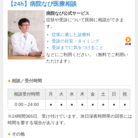
【24h】
病院なび医療相談
病院なび公式サービス
症状や受診について医師に相談ができま
す。
症状に適した診療科
受診の目安・タイミング
受診までに気をつけること
などにご利用ください。（無料でご利用い
ただけます）
相談／受付時間
相談受付時間
月
火
水
木
金
土
日
祝
0:00～24:00
●
●
●
●
●
●
●
●
※24時間365日、受け付けています。休日深夜時間帯の回答には
時間を要する場合があります。
その他