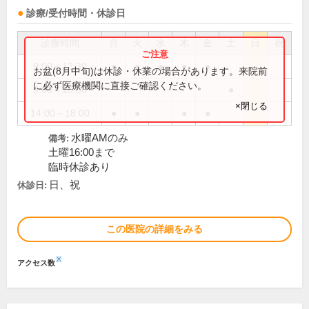
診療/受付時間・休診日
診療時間
月
火
水
木
金
土
日
祝
9:00～12:30
●
●
●
●
●
お盆(8月中旬)は休診・休業の場合があります。来院前
に必ず医療機関に直接ご確認ください。
9:00～16:00
●
×閉じる
14:00～18:00
●
●
●
●
水曜AMのみ
備考:
土曜16:00まで
臨時休診あり
日、祝
休診日:
この医院の詳細をみる
※
アクセス数