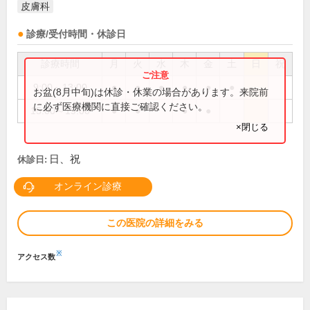
皮膚科
診療/受付時間・休診日
診療時間
月
火
水
木
金
土
日
祝
9:00～13:00
●
●
●
●
●
●
お盆(8月中旬)は休診・休業の場合があります。来院前
に必ず医療機関に直接ご確認ください。
15:00～19:00
●
●
●
●
×閉じる
日、祝
休診日:
オンライン診療
この医院の詳細をみる
※
アクセス数