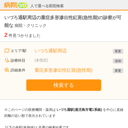
病院なび
人で選べる医院検索
いづろ通駅周辺の重症多形滲出性紅斑(急性期)の診察が可
能な
病院・クリニック
2
件見つかりました
いづろ通駅周辺
エリア/駅
変更
(未指定)
診療科目
追加
重症多形滲出性紅斑(急性期)
詳細条件
変更
検索する
※このページの医療機関・薬局は
いづろ通駅(鹿児島市電1系統)
を中心に直線
距離の近い順で表示されています
以下の各駅(各路線)と共通の検索結果です