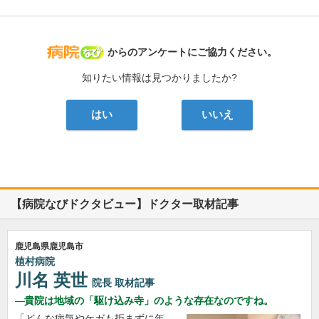
病院なび
からのアンケートにご協力ください。
知りたい情報は見つかりましたか?
はい
いいえ
【病院なびドクタビュー】ドクター取材記事
鹿児島県鹿児島市
植村病院
川名 英世
院長
取材記事
貴院は地域の「駆け込み寺」のような存在なのですね。
「どんな病気やケガも拒まずに年