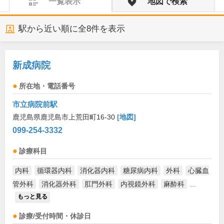
一覧表示
地図で検索
駅から近い順に全
8
件を表示
新成病院
所在地・電話番号
市立病院前駅
鹿児島県鹿児島市上荒田町16-30
[地図]
099-254-3332
診療科目
内科
循環器内科
消化器内科
糖尿病内科
外科
心臓血
管外科
消化器外科
肛門外科
内視鏡外科
麻酔科
...
もっと見る
診療/受付時間・休診日