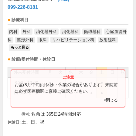
099-226-8181
診療科目
内科
外科
消化器外科
消化器科
循環器科
心臓血管外
科
整形外科
眼科
リハビリテーション科
放射線科
...
もっと見る
診療/受付時間・休診日
外来受付時間
月
火
水
木
金
土
日
祝
8:30～13:00
●
●
●
●
●
●
お盆(8月中旬)は休診・休業の場合があります。来院前
に必ず医療機関に直接ご確認ください。
14:00～17:30
●
●
●
●
●
●
×閉じる
救急は 365日24時間対応
備考:
土、日、祝
休診日: