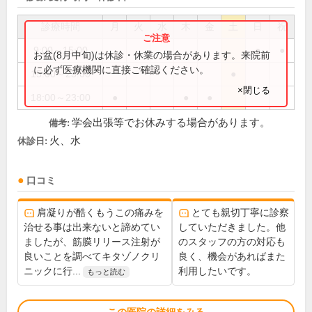
診療時間
月
火
水
木
金
土
日
祝
9:00～15:00
●
●
お盆(8月中旬)は休診・休業の場合があります。来院前
に必ず医療機関に直接ご確認ください。
15:00～23:00
●
×閉じる
18:00～23:00
●
●
●
学会出張等でお休みする場合があります。
備考:
火、水
休診日:
口コミ
肩凝りが酷くもうこの痛みを
とても親切丁寧に診察
治せる事は出来ないと諦めてい
していただきました。他
ましたが、筋膜リリース注射が
のスタッフの方の対応も
良いことを調べてキタゾノクリ
良く、機会があればまた
ニックに行...
利用したいです。
もっと読む