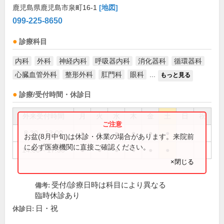
鹿児島県鹿児島市泉町16-1
[地図]
099-225-8650
診療科目
内科
外科
神経内科
呼吸器内科
消化器科
循環器科
心臓血管外科
整形外科
肛門科
眼科
...
もっと見る
診療/受付時間・休診日
外来受付時間
月
火
水
木
金
土
日
祝
8:30～13:00
●
●
●
●
●
●
お盆(8月中旬)は休診・休業の場合があります。来院前
に必ず医療機関に直接ご確認ください。
14:00～17:30
●
●
●
●
●
●
×閉じる
受付/診療日時は科目により異なる
備考:
臨時休診あり
日・祝
休診日: