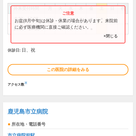
外来受付時間
月
火
水
木
金
土
日
祝
8:30～12:30
●
●
●
●
●
●
お盆(8月中旬)は休診・休業の場合があります。来院前
に必ず医療機関に直接ご確認ください。
14:00～17:30
●
●
●
●
●
×閉じる
日、祝
休診日:
この医院の詳細をみる
※
アクセス数
鹿児島市立病院
所在地・電話番号
市立病院前駅