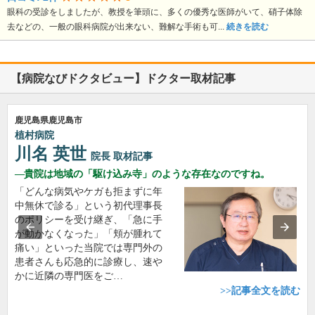
眼科の受診をしましたが、教授を筆頭に、多くの優秀な医師がいて、硝子体除
去などの、一般の眼科病院が出来ない、難解な手術も可...
続きを読む
【病院なびドクタビュー】ドクター取材記事
鹿児島県鹿児島市
植村病院
川名 英世
院長
取材記事
貴院は地域の「駆け込み寺」のような存在なのですね。
「どんな病気やケガも拒まずに年
中無休で診る」という初代理事長
のポリシーを受け継ぎ、「急に手
が動かなくなった」「頬が腫れて
痛い」といった当院では専門外の
患者さんも応急的に診療し、速や
かに近隣の専門医をご…
>>記事全文を読む