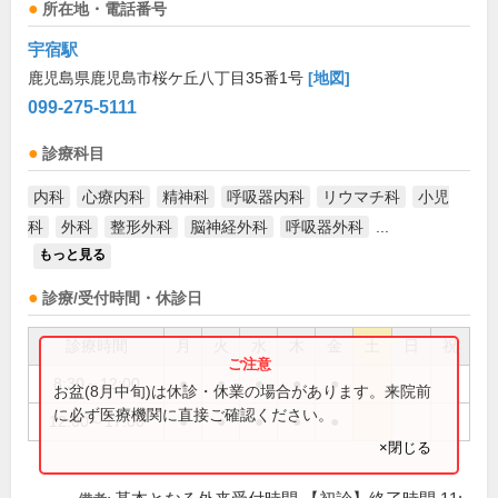
所在地・電話番号
宇宿駅
鹿児島県鹿児島市桜ケ丘八丁目35番1号
[地図]
099-275-5111
診療科目
内科
心療内科
精神科
呼吸器内科
リウマチ科
小児
科
外科
整形外科
脳神経外科
呼吸器外科
...
もっと見る
診療/受付時間・休診日
診療時間
月
火
水
木
金
土
日
祝
8:30～12:00
●
●
●
●
●
お盆(8月中旬)は休診・休業の場合があります。来院前
に必ず医療機関に直接ご確認ください。
12:00～17:00
●
●
●
●
●
×閉じる