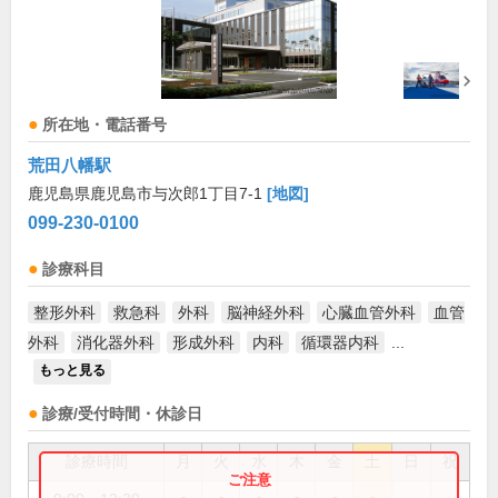
所在地・電話番号
荒田八幡駅
鹿児島県鹿児島市与次郎1丁目7-1
[地図]
099-230-0100
診療科目
整形外科
救急科
外科
脳神経外科
心臓血管外科
血管
外科
消化器外科
形成外科
内科
循環器内科
...
もっと見る
診療/受付時間・休診日
診療時間
月
火
水
木
金
土
日
祝