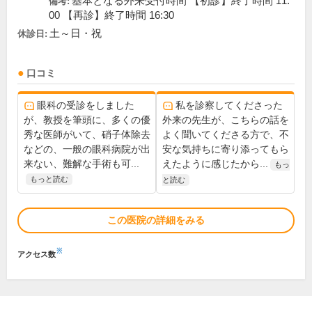
基本となる外来受付時間 【初診】終了時間 11:
備考:
00 【再診】終了時間 16:30
土～日・祝
休診日:
口コミ
眼科の受診をしました
私を診察してくださった
が、教授を筆頭に、多くの優
外来の先生が、こちらの話を
秀な医師がいて、硝子体除去
よく聞いてくださる方で、不
などの、一般の眼科病院が出
安な気持ちに寄り添ってもら
来ない、難解な手術も可...
えたように感じたから...
もっ
もっと読む
と読む
この医院の詳細をみる
※
アクセス数