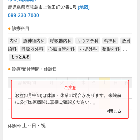
鹿児島県鹿児島市上荒田町37番1号
[地図]
099-230-7000
診療科目
内科
脳神経内科
呼吸器内科
リウマチ科
精神科
放射
線科
呼吸器外科
心臓血管外科
小児外科
整形外科
...
もっと見る
診療/受付時間・休診日
診療時間
月
火
水
木
金
土
日
祝
8:30～12:00
●
●
●
●
●
お盆(8月中旬)は休診・休業の場合があります。来院前
に必ず医療機関に直接ご確認ください。
12:00～17:15
●
●
●
●
●
×閉じる
土～日・祝
休診日: