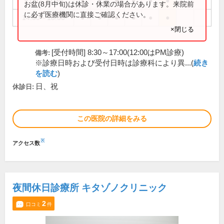
9:00～12:30
●
●
●
●
●
●
お盆(8月中旬)は休診・休業の場合があります。来院前
に必ず医療機関に直接ご確認ください。
14:00～18:00
●
●
●
●
●
●
×閉じる
[受付時間] 8:30～17:00(12:00はPM診療)
備考:
※診療日時および受付日時は診療科により異...(
続き
を読む
)
日、祝
休診日:
この医院の詳細をみる
※
アクセス数
夜間休日診療所 キタゾノクリニック
2
口コミ
件