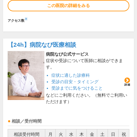
この医院の詳細をみる
※
アクセス数
【24h】
病院なび医療相談
病院なび公式サービス
症状や受診について医師に相談ができま
す。
症状に適した診療科
受診の目安・タイミング
受診までに気をつけること
などにご利用ください。（無料でご利用い
ただけます）
相談／受付時間
相談受付時間
月
火
水
木
金
土
日
祝