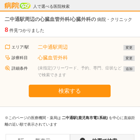
病院なび
人で選べる医院検索
二中通駅周辺の心臓血管外科/心臓外科の
病院・クリニック
8
件見つかりました
二中通駅周辺
エリア/駅
変更
心臓血管外科
診療科目
変更
(未指定)フリーワード、予約、専門、症状など
詳細条件
追加
で検索できます
検索する
※このページの医療機関・薬局は
二中通駅(鹿児島市電1系統)
を中心に直線距
離の近い順で表示されています