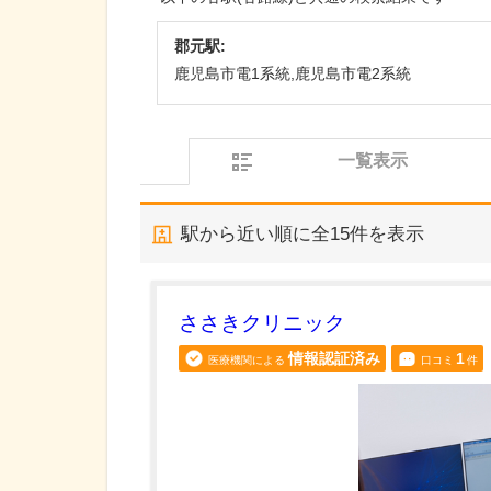
郡元駅:
鹿児島市電1系統,鹿児島市電2系統
一覧表示
駅から近い順に全
15
件を表示
ささきクリニック
情報認証済み
1
医療機関による
口コミ
件