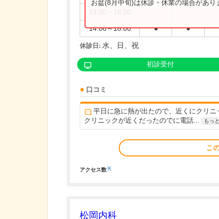
お盆(8月中旬)は休診・休業の場合があ
14:00～16:00
14:00～18:00
●
●
水、日、祝
休診日:
初診受付
口コミ
平日に急に熱が出たので、近くにクリニ
クリニックが近くだったのでに電話...
もっ
こ
※
アクセス数
松岡内科