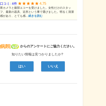
4.75
口コミ: 4件
胃カメラと腹部エコーを受けました。女性だけのスタッ
フ、最新の器具、近所という事で選びました。明るく清潔
感があり、とても感...
続きを読む
病院なび
からのアンケートにご協力ください。
知りたい情報は見つかりましたか?
はい
いいえ