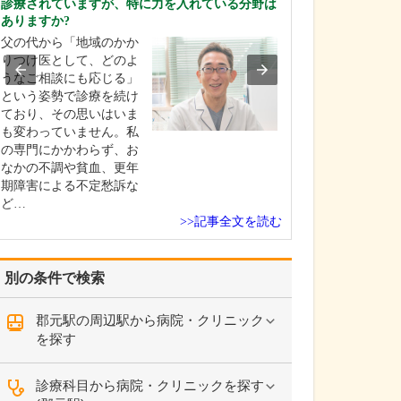
診療されていますが、特に力を入れている分野は
ですね。
ありますか?
「どんな病気や
父の代から「地域のかか
まずに年中無休
りつけ医として、どのよ
という初代理事
うなご相談にも応じる」
シーを受け継ぎ
という姿勢で診療を続け
手が動かなくな
ており、その思いはいま
「頬が腫れて痛
も変わっていません。私
った当院では専
の専門にかかわらず、お
者さんも応急的
なかの不調や貧血、更年
し、速やかに近
期障害による不定愁訴な
医をご…
ど…
>>記事全文を読む
別の条件で検索
郡元駅の周辺駅から病院・クリニック
を探す
診療科目から病院・クリニックを探す