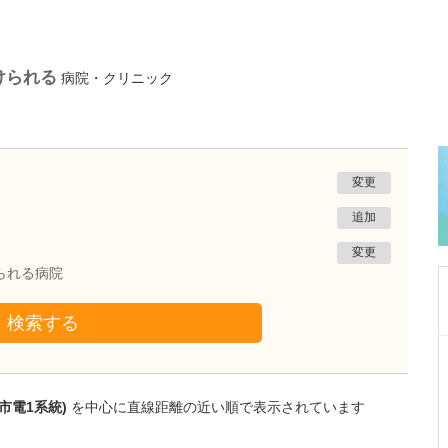
けられる
病院・クリニック
変更
追加
変更
られる病院
検索する
鹿児島県鹿児島市
緑ヶ丘クリニック
新田 翔
院長
市電1系統)
を中心に直線距離の近い順で表示されています
桂 久和
医師
取材記事