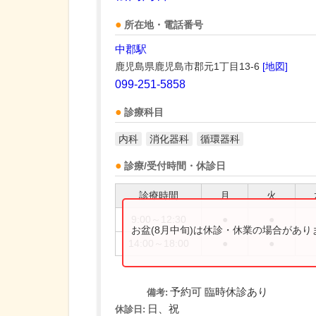
所在地・電話番号
中郡駅
鹿児島県鹿児島市郡元1丁目13-6
[地図]
099-251-5858
診療科目
内科
消化器科
循環器科
診療/受付時間・休診日
診療時間
月
火
9:00～12:30
●
●
お盆(8月中旬)は休診・休業の場合があ
14:00～18:00
●
●
予約可 臨時休診あり
備考:
日、祝
休診日: