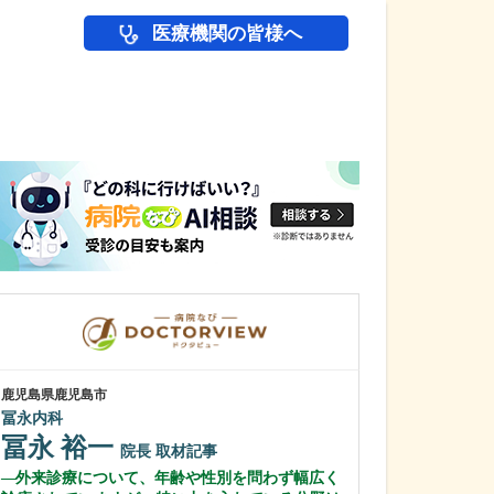
医療機関の皆様へ
医師(ドクター)の
鹿児島県鹿児島市
鹿児島県鹿児島市
冨永内科
植村病院
冨永 裕一
川名 英世
院長
取材記事
外来診療について、年齢や性別を問わず幅広く
貴院は地域の「