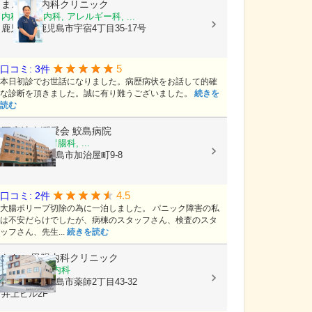
まごころ内科クリニック
内科, 神経内科, アレルギー科, ...
鹿児島県鹿児島市宇宿4丁目35-17号
5
口コミ: 3件
本日初診でお世話になりました。病歴病状をお話して的確
な診断を頂きました。誠に有り難うございました。
続きを
読む
医療法人潤愛会
鮫島病院
内科, 外科, 胃腸科, ...
鹿児島県鹿児島市加治屋町9-8
4.5
口コミ: 2件
大腸ポリープ切除の為に一泊しました。 パニック障害の私
は不安だらけでしたが、病棟のスタッフさん、検査のスタ
ッフさん、先生...
続きを読む
なおこ胃腸内科クリニック
消化器内科, 内科
鹿児島県鹿児島市薬師2丁目43-32
井上ビル2F