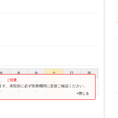
水
木
金
土
日
祝
●
●
●
●
ります。来院前に必ず医療機関に直接ご確認ください。
●
●
●
×閉じる