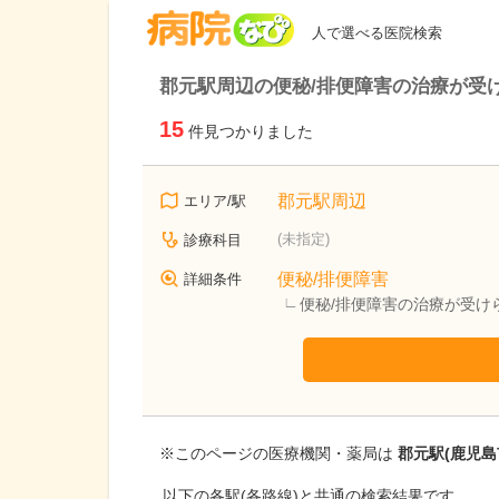
病院なび
人で選べる医院検索
郡元駅周辺の便秘/排便障害の治療が受
15
件見つかりました
郡元駅周辺
エリア/駅
(未指定)
診療科目
便秘/排便障害
詳細条件
便秘/排便障害の治療が受け
※このページの医療機関・薬局は
郡元駅(鹿児島
以下の各駅(各路線)と共通の検索結果です