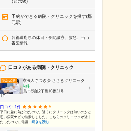
(郡元駅)
予約ができる病院・クリニックを探す(郡
元駅)
各都道府県の休日・夜間診療、救急、当
番医情報
口コミがある病院・クリニック
医療法人さつき会
ささきクリニック
認証済み
内科, 循環器内科
鹿児島県鹿児島市鴨池2丁目10番21号
1F
5
口コミ: 1件
平日に急に熱が出たので、近くにクリニックは無いのかと
思い病院ナビで検索しました。こちらのクリニックが近く
だったのでに電話...
続きを読む