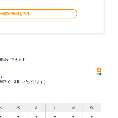
の医院の詳細をみる
相談ができます。
グ
こと
無料でご利用いただけます）
水
木
金
土
日
祝
●
●
●
●
●
●