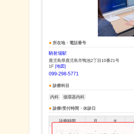
所在地・電話番号
騎射場駅
鹿児島県鹿児島市鴨池2丁目10番21号
1F
[地図]
099-298-5771
診療科目
内科
循環器内科
診療/受付時間・休診日
診療時間
月
火
9:00～12:30
●
●