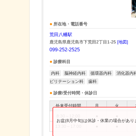
所在地・電話番号
荒田八幡駅
鹿児島県鹿児島市下荒田2丁目1-25
[地図]
099-252-2525
診療科目
内科
脳神経内科
循環器内科
消化器内
ビリテーション科
歯科
診療/受付時間・休診日
外来受付時間
月
火
8:30～12:00
●
●
お盆(8月中旬)は休診・休業の場合があ
13:30～17:00
●
●