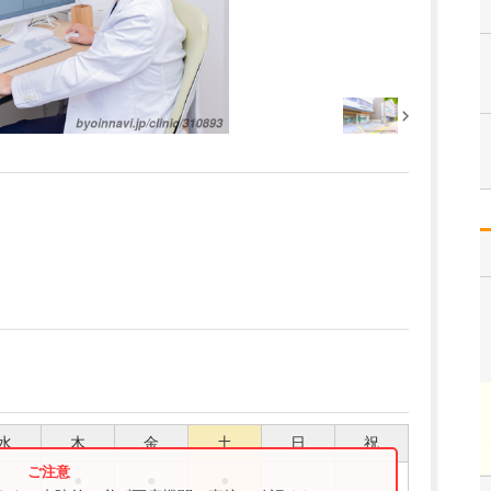
水
木
金
土
日
祝
●
●
●