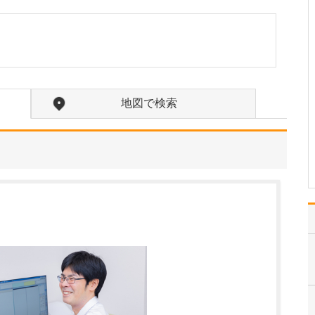
貴院の診療内容を教えてください。
内科・小児科・整形外科
を掲げ、地域に根ざした
総合的な診療を行ってい
ます。風邪や生活習慣病
といった一般内科の疾患
から、外傷や関節・筋肉
地図で検索
の痛みなどの整形外科的
な症状まで幅広く対応し
ており、お子さんからご
高…
>>記事全文を読む