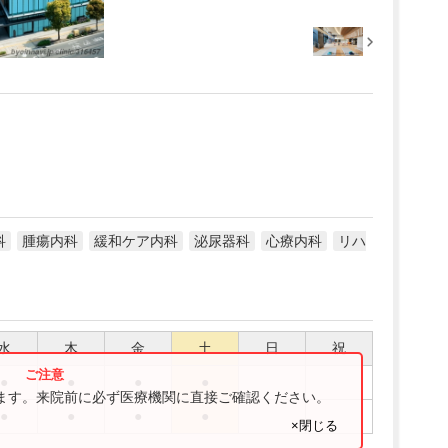
科
腫瘍内科
緩和ケア内科
泌尿器科
心療内科
リハ
水
木
金
土
日
祝
●
●
●
●
ります。来院前に必ず医療機関に直接ご確認ください。
●
●
●
●
×閉じる