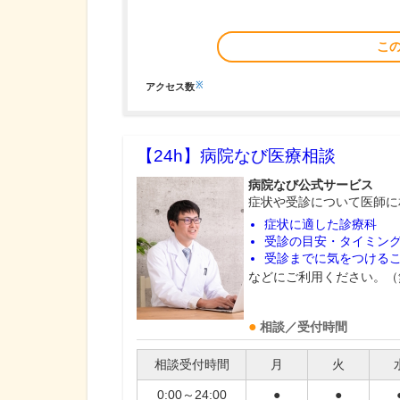
こ
※
アクセス数
【24h】
病院なび医療相談
病院なび公式サービス
症状や受診について医師に
症状に適した診療科
受診の目安・タイミン
受診までに気をつける
などにご利用ください。（
相談／受付時間
相談受付時間
月
火
0:00～24:00
●
●