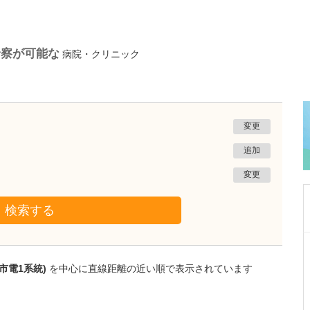
診察が可能な
病院・クリニック
変更
追加
変更
検索する
鹿児島県鹿児島市
植村病院
市電1系統)
を中心に直線距離の近い順で表示されています
川名 英世
院長
取材記事
貴院は地域の「駆け込み寺」のような存在なの