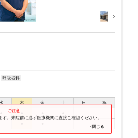
呼吸器科
水
木
金
土
日
祝
●
●
●
●
ります。来院前に必ず医療機関に直接ご確認ください。
●
●
×閉じる