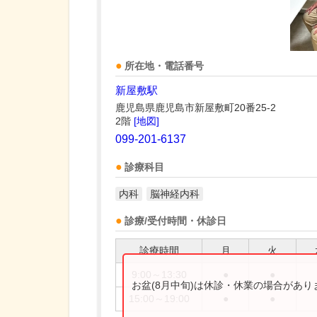
所在地・電話番号
新屋敷駅
鹿児島県鹿児島市新屋敷町20番25-2
2階
[地図]
099-201-6137
診療科目
内科
脳神経内科
診療/受付時間・休診日
診療時間
月
火
9:00～13:30
●
●
お盆(8月中旬)は休診・休業の場合があ
15:00～19:00
●
●