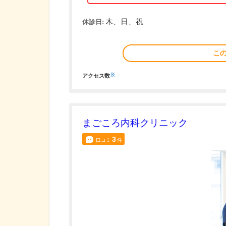
木、日、祝
休診日:
こ
※
アクセス数
まごころ内科クリニック
3
口コミ
件