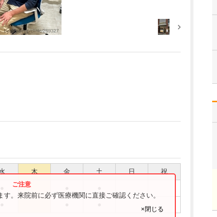
水
木
金
土
日
祝
●
●
●
ります。来院前に必ず医療機関に直接ご確認ください。
●
●
●
×閉じる