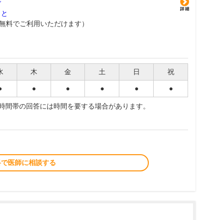
グ
こと
無料でご利用いただけます）
水
木
金
土
日
祝
●
●
●
●
●
●
夜時間帯の回答には時間を要する場合があります。
料で医師に相談する