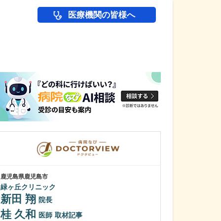
医療機関の皆様へ
医師(ドクター)の
鹿児島県鹿児島市
鹿児島県鹿児島市
緑ヶ丘クリニック
あいろ歯科医院
新田 翔
小濱 文色
院長
桂 久和
歯科医師を志し
医師
取材記事