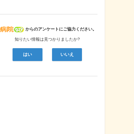
病院なび
からのアンケートにご協力ください。
知りたい情報は見つかりましたか?
はい
いいえ