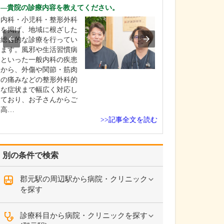
中学生のときに
貴院の診療内容を教えてください。
女性の歯科医師
内科・小児科・整形外科
ことです。幼い
を掲げ、地域に根ざした
科医師は男性が
総合的な診療を行ってい
事」というイメ
ます。風邪や生活習慣病
っていたのです
といった一般内科の疾患
先生の治療を受
から、外傷や関節・筋肉
で認識が変わり
の痛みなどの整形外科的
子どもにとって
な症状まで幅広く対応し
は敬…
ており、お子さんからご
高…
>>記事全文を読む
別の条件で検索
郡元駅の周辺駅から病院・クリニック
を探す
診療科目から病院・クリニックを探す