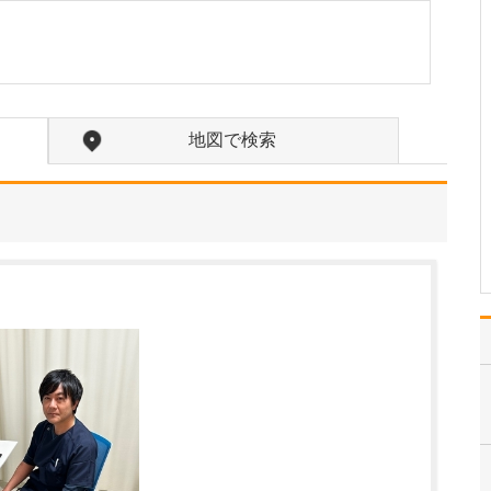
ですね。
「どんな病気やケガも拒
まずに年中無休で診る」
という初代理事長のポリ
シーを受け継ぎ、「急に
手が動かなくなった」
地図で検索
「頬が腫れて痛い」とい
った当院では専門外の患
者さんも応急的に診療
し、速やかに近隣の専門
医をご…
>>記事全文を読む