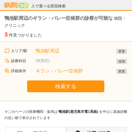
病院なび
人で選べる医院検索
鴨池駅周辺のギラン・バレー症候群の診察が可能な
病院・
クリニック
3
件見つかりました
鴨池駅周辺
エリア/駅
変更
(未指定)
診療科目
追加
ギラン・バレー症候群
詳細条件
変更
検索する
※このページの医療機関・薬局は
鴨池駅(鹿児島市電1系統)
を中心に直線距離
の近い順で表示されています