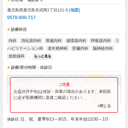
鹿児島県鹿児島市武岡1丁目121-5
[地図]
0570-000-717
診療科目
内科
消化器内科
胃腸内科
循環器内科
呼吸器内科
リ
ハビリテーション科
老年精神科
肝臓内科
脳神経内科
放射線科
...
もっと見る
診療/受付時間・休診日
診療時間
月
火
水
木
金
土
日
祝
8:30～12:30
●
●
●
●
●
●
お盆(8月中旬)は休診・休業の場合があります。来院前
に必ず医療機関に直接ご確認ください。
14:30～17:30
●
●
●
●
●
●
×閉じる
日、祝、夏季8/13～8/15、年末年始12/30～1/3
休診日: