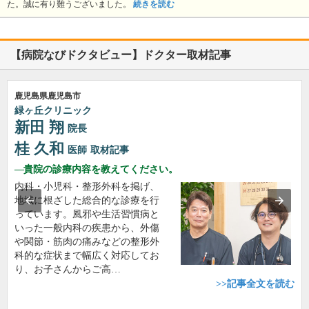
た。誠に有り難うございました。
続きを読む
【病院なびドクタビュー】ドクター取材記事
鹿児島県鹿児島市
緑ヶ丘クリニック
新田 翔
院長
桂 久和
医師
取材記事
貴院の診療内容を教えてください。
内科・小児科・整形外科を掲げ、
地域に根ざした総合的な診療を行
っています。風邪や生活習慣病と
いった一般内科の疾患から、外傷
や関節・筋肉の痛みなどの整形外
科的な症状まで幅広く対応してお
り、お子さんからご高…
>>記事全文を読む