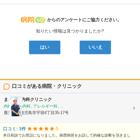
病院なび
からのアンケートにご協力ください。
知りたい情報は見つかりましたか?
はい
いいえ
口コミがある病院・クリニック
まごころ内科クリニック
内科, 神経内科, アレルギー科, ...
鹿児島県鹿児島市宇宿4丁目35-17号
5
口コミ: 3件
本日初診でお世話になりました。病歴病状をお話して的確な診断を頂きまし