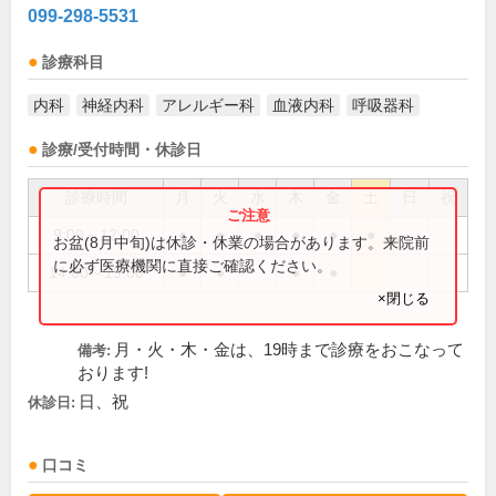
099-298-5531
診療科目
内科
神経内科
アレルギー科
血液内科
呼吸器科
診療/受付時間・休診日
診療時間
月
火
水
木
金
土
日
祝
9:00～12:00
●
●
●
●
●
●
お盆(8月中旬)は休診・休業の場合があります。来院前
に必ず医療機関に直接ご確認ください。
14:00～19:00
●
●
●
●
×閉じる
月・火・木・金は、19時まで診療をおこなって
備考:
おります!
日、祝
休診日:
口コミ