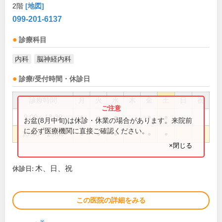
2階
[地図]
099-201-6137
診療科目
内科
脳神経内科
診療/受付時間・休診日
診療時間
月
火
水
木
金
土
日
祝
9:00～13:30
●
●
●
●
●
お盆(8月中旬)は休診・休業の場合があります。来院前
に必ず医療機関に直接ご確認ください。
15:00～19:00
●
●
●
●
●
×閉じる
木、日、祝
休診日:
この医院の詳細をみる