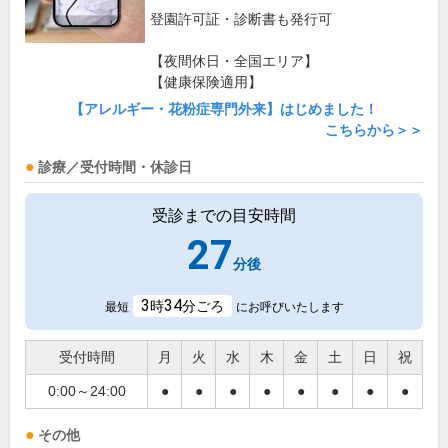
登園許可証・診断書も発行可
【夜間休日・全国エリア】
【健康保険適用】
【アレルギー・花粉症専門外来】はじめました！
こちらから＞＞
診療／受付時間・休診日
受診までの目安時間
27
分後
3
34
時
分ごろ
最短
にお呼びいたします
受付時間
月
火
水
木
金
土
日
祝
0:00～24:00
●
●
●
●
●
●
●
●
その他