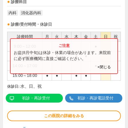
診療科目
内科
消化器内科
診療/受付時間・休診日
診療時間
月
火
水
木
金
土
日
祝
9:00～12:00
●
お盆(8月中旬)は休診・休業の場合があります。来院前
9:00～13:00
●
●
●
●
に必ず医療機関に直接ご確認ください。
14:00～17:00
●
×閉じる
15:00～18:00
●
●
●
●
水、日、祝
休診日:
初診・再診受付
初診・再診電話受付
この医院の詳細をみる