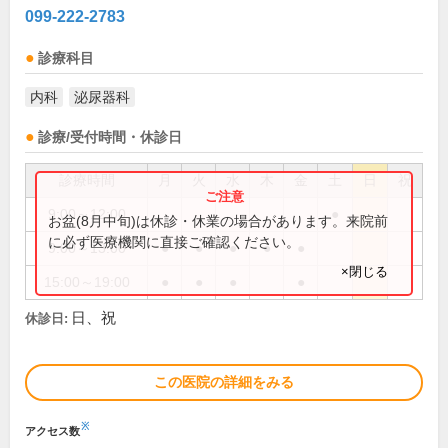
099-222-2783
診療科目
内科
泌尿器科
診療/受付時間・休診日
診療時間
月
火
水
木
金
土
日
祝
9:00～12:00
●
お盆(8月中旬)は休診・休業の場合があります。来院前
に必ず医療機関に直接ご確認ください。
9:00～13:00
●
●
●
●
●
×閉じる
15:00～19:00
●
●
●
●
日、祝
休診日:
この医院の詳細をみる
※
アクセス数