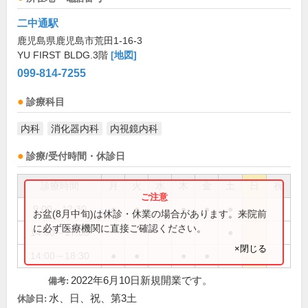
二中通駅
鹿児島県鹿児島市荒田1-16-3
YU FIRST BLDG.3階
[地図]
099-814-7255
診療科目
内科
消化器内科
内視鏡内科
診療/受付時間・休診日
診療時間
月
火
水
木
金
土
日
祝
9:00～12:30
●
●
●
●
●
お盆(8月中旬)は休診・休業の場合があります。来院前
に必ず医療機関に直接ご確認ください。
14:00～17:00
●
×閉じる
14:00～18:30
●
●
●
●
2022年6月10日新規開業です。
備考:
水、日、祝、第3土
休診日: