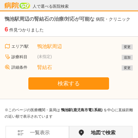
病院なび
人で選べる医院検索
鴨池駅周辺の腎結石の治療/対応が可能な
病院・クリニック
6
件見つかりました
鴨池駅周辺
エリア/駅
変更
(未指定)
診療科目
追加
腎結石
詳細条件
変更
検索する
※このページの医療機関・薬局は
鴨池駅(鹿児島市電1系統)
を中心に直線距離
の近い順で表示されています
一覧表示
地図で検索