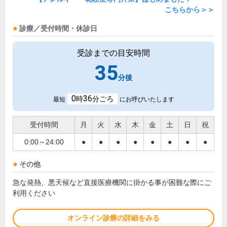
こちらから＞＞
診療／受付時間・休診日
受診までの目安時間
35
分後
0
36
時
分ごろ
最短
にお呼びいたします
受付時間
月
火
水
木
金
土
日
祝
0:00～24:00
●
●
●
●
●
●
●
●
その他
急な発熱、悪天候など直接医療機関に掛かる事が困難な際にご
利用ください
オンライン診療の詳細をみる