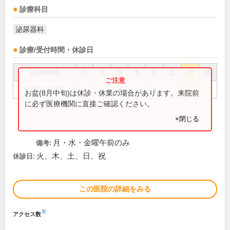
診療科目
泌尿器科
診療/受付時間・休診日
診療時間
月
火
水
木
金
土
日
祝
9:00～12:00
●
●
●
お盆(8月中旬)は休診・休業の場合があります。来院前
に必ず医療機関に直接ご確認ください。
×閉じる
月・水・金曜午前のみ
備考:
火、木、土、日、祝
休診日:
この医院の詳細をみる
※
アクセス数