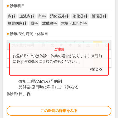
診療科目
内科
血液内科
外科
消化器外科
消化器科
循環器科
糖尿病内科
眼科
放射線科
大腸・肛門外科
診療/受付時間・休診日
外来受付時間
月
火
水
木
金
土
日
祝
8:30～12:30
●
●
●
●
●
●
お盆(8月中旬)は休診・休業の場合があります。来院前
に必ず医療機関に直接ご確認ください。
14:00～17:30
●
●
●
●
●
×閉じる
土曜AMのみ/予約制
備考:
受付/診療日時は科目により異なる
日、祝
休診日:
この医院の詳細をみる