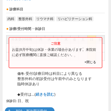
診療科目
内科
整形外科
リウマチ科
リハビリテーション科
診療/受付時間・休診日
外来受付時間
月
火
水
木
金
土
日
祝
9:00～12:30
●
●
●
●
●
●
お盆(8月中旬)は休診・休業の場合があります。来院前
に必ず医療機関に直接ご確認ください。
14:30～17:30
●
●
●
●
●
×閉じる
受付/診療日時は科目により異なる
備考:
整形外科の初診受付は午前中のみとなります
臨時休診あり
◆受付は...(
続きを読む
)
日、祝
休診日: