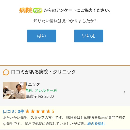
病院なび
からのアンケートにご協力ください。
知りたい情報は見つかりましたか?
はい
いいえ
口コミがある病院・クリニック
栃木隆男クリニック
内科, 呼吸器内科, アレルギー科
鹿児島県鹿児島市宇宿2-25-30
5
口コミ: 3件
あたたかい先生、スタッフの方々です。 喘息をはじめ呼吸器疾患が専門で有名
な先生です。 喘息で他院に通院していましたが状態...
続きを読む