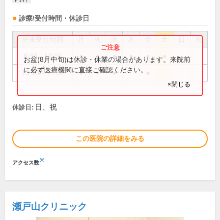
診療/受付時間・休診日
外来受付時間
月
火
水
木
金
土
日
祝
8:30～12:00
●
●
●
●
●
●
お盆(8月中旬)は休診・休業の場合があります。来院前
に必ず医療機関に直接ご確認ください。
13:30～17:30
●
●
●
●
×閉じる
日、祝
休診日:
この医院の詳細をみる
※
アクセス数
瀬戸山クリニック