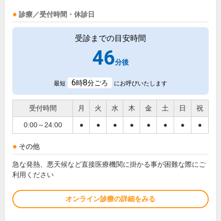
診療／受付時間・休診日
受診までの目安時間
46
分後
6
8
時
分ごろ
最短
にお呼びいたします
受付時間
月
火
水
木
金
土
日
祝
0:00～24:00
●
●
●
●
●
●
●
●
その他
急な発熱、悪天候など直接医療機関に掛かる事が困難な際にご
利用ください
オンライン診療の詳細をみる