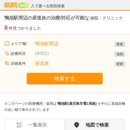
病院なび
人で選べる医院検索
鴨池駅周辺の尿道炎の治療/対応が可能な
病院・クリニック
8
件見つかりました
鴨池駅周辺
エリア/駅
変更
(未指定)
診療科目
追加
尿道炎
詳細条件
変更
検索する
※このページの医療機関・薬局は
鴨池駅(鹿児島市電1系統)
を中心に直線距離
の近い順で表示されています
一覧表示
地図で検索