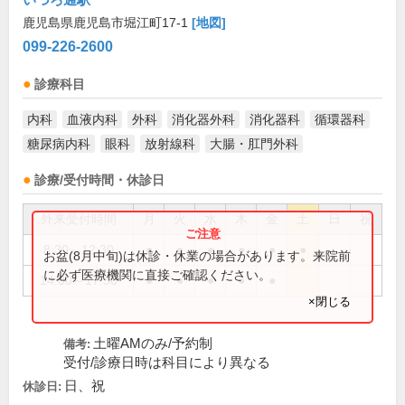
鹿児島県鹿児島市堀江町17-1
[地図]
099-226-2600
診療科目
内科
血液内科
外科
消化器外科
消化器科
循環器科
糖尿病内科
眼科
放射線科
大腸・肛門外科
診療/受付時間・休診日
外来受付時間
月
火
水
木
金
土
日
祝
8:30～12:30
●
●
●
●
●
●
お盆(8月中旬)は休診・休業の場合があります。来院前
に必ず医療機関に直接ご確認ください。
14:00～17:30
●
●
●
●
●
×閉じる
土曜AMのみ/予約制
備考:
受付/診療日時は科目により異なる
日、祝
休診日: