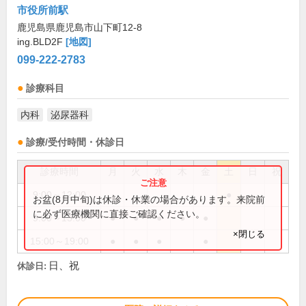
市役所前駅
鹿児島県鹿児島市山下町12-8
ing.BLD2F
[地図]
099-222-2783
診療科目
内科
泌尿器科
診療/受付時間・休診日
診療時間
月
火
水
木
金
土
日
祝
9:00～12:00
●
お盆(8月中旬)は休診・休業の場合があります。来院前
に必ず医療機関に直接ご確認ください。
9:00～13:00
●
●
●
●
●
×閉じる
15:00～19:00
●
●
●
●
日、祝
休診日: