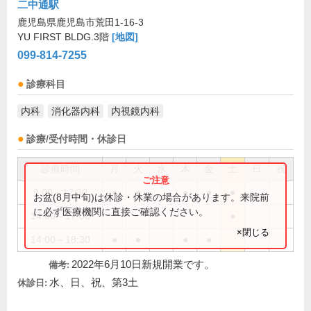
二中通駅
鹿児島県鹿児島市荒田1-16-3
YU FIRST BLDG.3階
[地図]
099-814-7255
診療科目
内科
消化器内科
内視鏡内科
診療/受付時間・休診日
診療時間
月
火
水
木
金
土
日
祝
9:00～12:30
●
●
●
●
●
お盆(8月中旬)は休診・休業の場合があります。来院前
に必ず医療機関に直接ご確認ください。
14:00～17:00
●
×閉じる
14:00～18:30
●
●
●
●
2022年6月10日新規開業です。
備考:
水、日、祝、第3土
休診日: