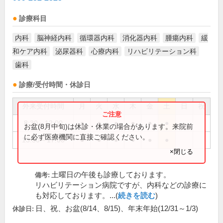
診療科目
内科
脳神経内科
循環器内科
消化器内科
腫瘍内科
緩
和ケア内科
泌尿器科
心療内科
リハビリテーション科
歯科
診療/受付時間・休診日
外来受付時間
月
火
水
木
金
土
日
祝
8:30～12:00
●
●
●
●
●
●
お盆(8月中旬)は休診・休業の場合があります。来院前
に必ず医療機関に直接ご確認ください。
13:30～17:00
●
●
●
●
●
●
×閉じる
土曜日の午後も診療しております。
備考:
リハビリテーション病院ですが、内科などの診療に
も対応しております。...(
続きを読む
)
日、祝、お盆(8/14、8/15)、年末年始(12/31～1/3)
休診日: