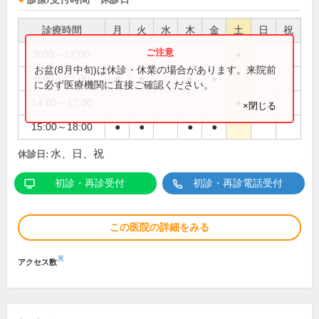
診療時間
月
火
水
木
金
土
日
祝
9:00～12:00
●
お盆(8月中旬)は休診・休業の場合があります。来院前
9:00～13:00
●
●
●
●
に必ず医療機関に直接ご確認ください。
14:00～17:00
●
×閉じる
15:00～18:00
●
●
●
●
水、日、祝
休診日:
初診・再診受付
初診・再診電話受付
この医院の詳細をみる
※
アクセス数