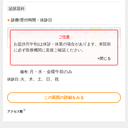
泌尿器科
診療/受付時間・休診日
診療時間
月
火
水
木
金
土
日
祝
9:00～12:00
●
●
●
お盆(8月中旬)は休診・休業の場合があります。来院前
に必ず医療機関に直接ご確認ください。
×閉じる
月・水・金曜午前のみ
備考:
火、木、土、日、祝
休診日:
この医院の詳細をみる
※
アクセス数