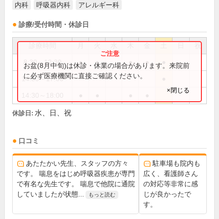
内科
呼吸器内科
アレルギー科
診療/受付時間・休診日
診療時間
月
火
水
木
金
土
日
祝
8:30～12:30
●
●
●
●
●
お盆(8月中旬)は休診・休業の場合があります。来院前
に必ず医療機関に直接ご確認ください。
14:30～17:00
●
×閉じる
14:30～18:00
●
●
●
●
水、日、祝
休診日:
口コミ
あたたかい先生、スタッフの方々
駐車場も院内も
です。 喘息をはじめ呼吸器疾患が専門
広く、看護師さん
で有名な先生です。 喘息で他院に通院
の対応等非常に感
していましたが状態...
じが良かったで
もっと読む
す。