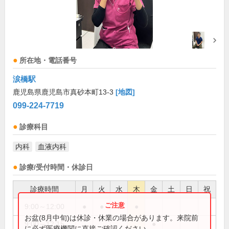
所在地・電話番号
涙橋駅
鹿児島県鹿児島市真砂本町13-3
[地図]
099-224-7719
診療科目
内科
血液内科
診療/受付時間・休診日
診療時間
月
火
水
木
金
土
日
祝
9:00～12:00
●
●
●
●
お盆(8月中旬)は休診・休業の場合があります。来院前
9:00～12:15
●
に必ず医療機関に直接ご確認ください。