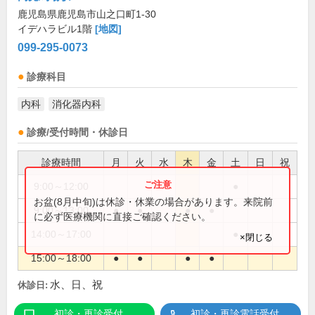
鹿児島県鹿児島市山之口町1-30
イデハラビル1階
[地図]
099-295-0073
診療科目
内科
消化器内科
診療/受付時間・休診日
診療時間
月
火
水
木
金
土
日
祝
9:00～12:00
●
お盆(8月中旬)は休診・休業の場合があります。来院前
9:00～13:00
●
●
●
●
に必ず医療機関に直接ご確認ください。
14:00～17:00
●
×閉じる
15:00～18:00
●
●
●
●
水、日、祝
休診日:
初診・再診受付
初診・再診電話受付