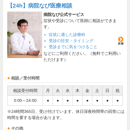
【24h】
病院なび医療相談
病院なび公式サービス
症状や受診について医師に相談ができま
す。
症状に適した診療科
受診の目安・タイミング
受診までに気をつけること
などにご利用ください。（無料でご利用い
ただけます）
相談／受付時間
相談受付時間
月
火
水
木
金
土
日
祝
0:00～24:00
●
●
●
●
●
●
●
●
※24時間365日、受け付けています。休日深夜時間帯の回答には
時間を要する場合があります。
その他