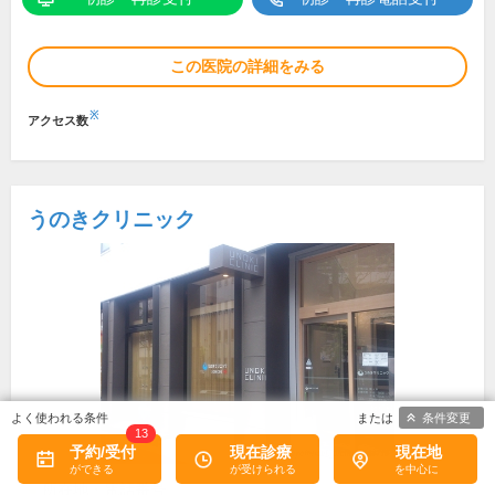
この医院の詳細をみる
※
アクセス数
うのきクリニック
条件変更
13
予約/受付
現在診療
現在地
所在地・電話番号