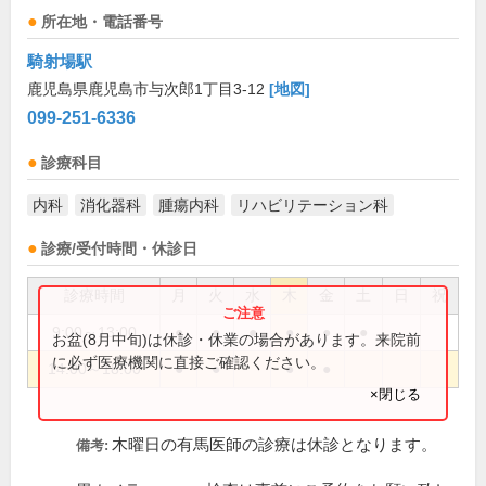
所在地・電話番号
騎射場駅
鹿児島県鹿児島市与次郎1丁目3-12
[地図]
099-251-6336
診療科目
内科
消化器科
腫瘍内科
リハビリテーション科
診療/受付時間・休診日
診療時間
月
火
水
木
金
土
日
祝
9:00～13:00
●
●
●
●
●
●
お盆(8月中旬)は休診・休業の場合があります。来院前
に必ず医療機関に直接ご確認ください。
14:00～18:00
●
●
●
●
×閉じる
木曜日の有馬医師の診療は休診となります。
備考: