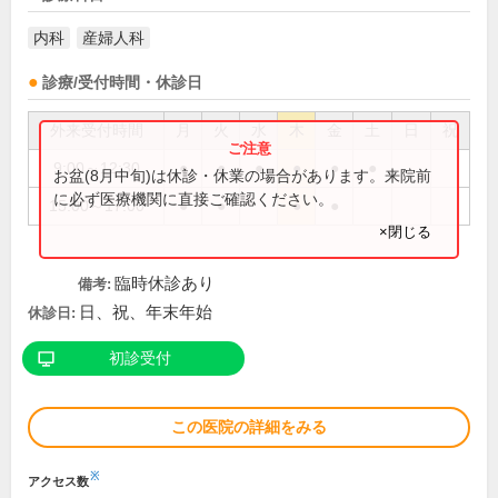
内科
産婦人科
診療/受付時間・休診日
外来受付時間
月
火
水
木
金
土
日
祝
9:00～12:30
●
●
●
●
●
●
お盆(8月中旬)は休診・休業の場合があります。来院前
に必ず医療機関に直接ご確認ください。
15:00～17:00
●
●
●
●
×閉じる
臨時休診あり
備考:
日、祝、年末年始
休診日:
初診受付
この医院の詳細をみる
※
アクセス数