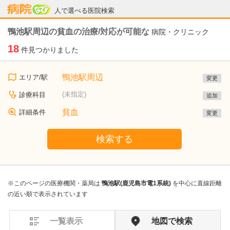
病院なび
人で選べる医院検索
鴨池駅周辺の貧血の治療/対応が可能な
病院・クリニック
18
件見つかりました
鴨池駅周辺
エリア/駅
変更
(未指定)
診療科目
追加
貧血
詳細条件
変更
検索する
※このページの医療機関・薬局は
鴨池駅(鹿児島市電1系統)
を中心に直線距離
の近い順で表示されています
一覧表示
地図で検索