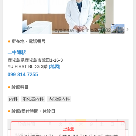
所在地・電話番号
二中通駅
鹿児島県鹿児島市荒田1-16-3
YU FIRST BLDG.3階
[地図]
099-814-7255
診療科目
内科
消化器内科
内視鏡内科
診療/受付時間・休診日
診療時間
月
火
水
木
金
土
日
祝
9:00～12:30
●
●
●
●
●