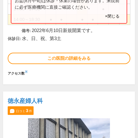
お盆(8月中旬)は休診・休業の場合があります。来院前
に必ず医療機関に直接ご確認ください。
14:00～17:00
●
×閉じる
14:00～18:30
●
●
●
●
2022年6月10日新規開業です。
備考:
水、日、祝、第3土
休診日:
この医院の詳細をみる
※
アクセス数
徳永産婦人科
3
口コミ
件