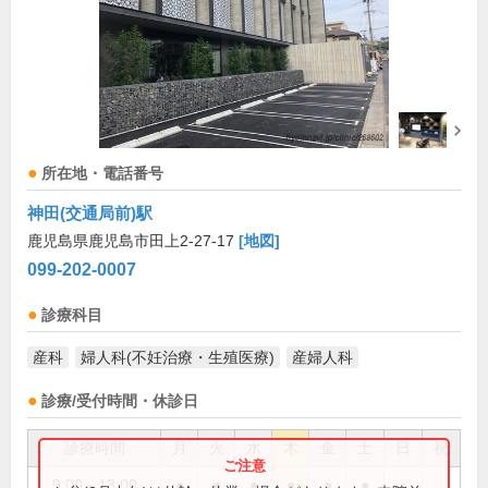
所在地・電話番号
神田(交通局前)駅
鹿児島県鹿児島市田上2-27-17
[地図]
099-202-0007
診療科目
産科
婦人科(不妊治療・生殖医療)
産婦人科
診療/受付時間・休診日
診療時間
月
火
水
木
金
土
日
祝
9:00～13:00
●
●
●
●
●
●