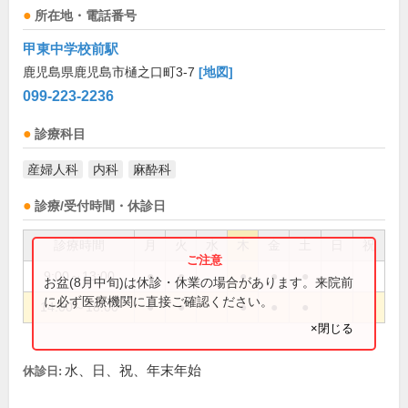
所在地・電話番号
甲東中学校前駅
鹿児島県鹿児島市樋之口町3-7
[地図]
099-223-2236
診療科目
産婦人科
内科
麻酔科
診療/受付時間・休診日
診療時間
月
火
水
木
金
土
日
祝
9:00～13:00
●
●
●
●
●
お盆(8月中旬)は休診・休業の場合があります。来院前
に必ず医療機関に直接ご確認ください。
14:00～18:00
●
●
●
●
●
×閉じる
水、日、祝、年末年始
休診日: