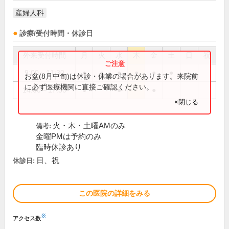
産婦人科
診療/受付時間・休診日
外来受付時間
月
火
水
木
金
土
日
祝
9:00～11:30
●
●
●
●
●
●
お盆(8月中旬)は休診・休業の場合があります。来院前
に必ず医療機関に直接ご確認ください。
14:00～17:30
●
●
●
×閉じる
火・木・土曜AMのみ
備考:
金曜PMは予約のみ
臨時休診あり
日、祝
休診日:
この医院の詳細をみる
※
アクセス数