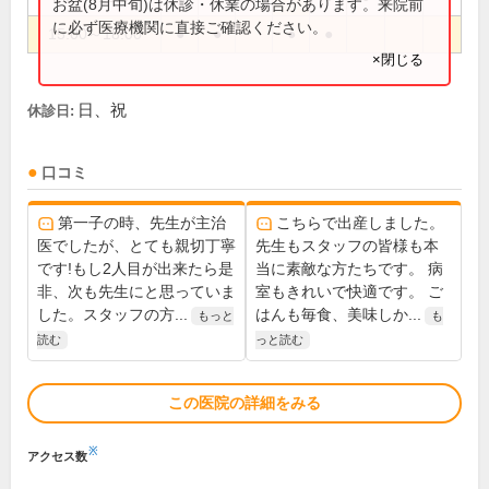
お盆(8月中旬)は休診・休業の場合があります。来院前
に必ず医療機関に直接ご確認ください。
15:00～18:00
●
●
●
●
×閉じる
日、祝
休診日:
口コミ
第一子の時、先生が主治
こちらで出産しました。
医でしたが、とても親切丁寧
先生もスタッフの皆様も本
です!もし2人目が出来たら是
当に素敵な方たちです。 病
非、次も先生にと思っていま
室もきれいで快適です。 ご
した。スタッフの方...
はんも毎食、美味しか...
もっと
も
読む
っと読む
この医院の詳細をみる
※
アクセス数