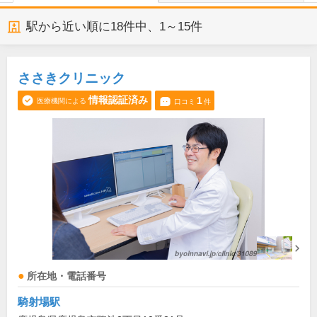
駅から近い順に
18
件中、
1～15件
ささきクリニック
情報認証済み
1
医療機関による
口コミ
件
所在地・電話番号
騎射場駅