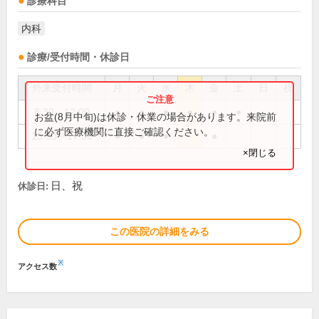
診療科目
内科
診療/受付時間・休診日
外来受付時間
月
火
水
木
金
土
日
祝
8:30～12:00
●
●
●
●
●
●
お盆(8月中旬)は休診・休業の場合があります。来院前
に必ず医療機関に直接ご確認ください。
13:30～17:30
●
●
●
●
×閉じる
日、祝
休診日:
この医院の詳細をみる
※
アクセス数