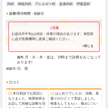
内科
神経内科
アレルギー科
血液内科
呼吸器科
診療/受付時間・休診日
診療時間
月
火
水
木
金
土
日
祝
9:00～12:00
●
●
●
●
●
●
お盆(8月中旬)は休診・休業の場合があります。来院前
に必ず医療機関に直接ご確認ください。
14:00～19:00
●
●
●
●
×閉じる
月・火・木・金は、19時まで診療をおこなって
備考:
おります!
日、祝
休診日:
口コミ
本日初診でお世話に
はじめてでしたが、頭痛、肩
なりました。病歴病状を
凝りがひどくて受診しました。
お話して的確な診断を頂
検査もしてもらい、痛みについ