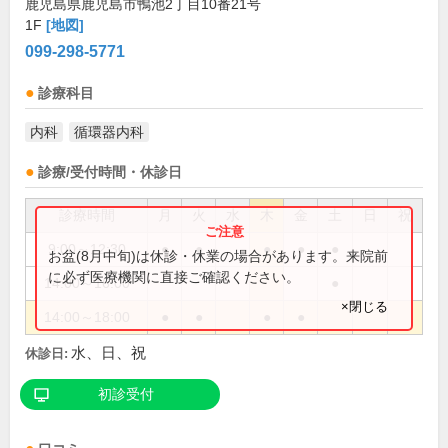
鹿児島県鹿児島市鴨池2丁目10番21号
1F
[地図]
099-298-5771
診療科目
内科
循環器内科
診療/受付時間・休診日
診療時間
月
火
水
木
金
土
日
祝
9:00～12:30
●
●
●
●
●
お盆(8月中旬)は休診・休業の場合があります。来院前
に必ず医療機関に直接ご確認ください。
14:00～16:00
●
×閉じる
14:00～18:00
●
●
●
●
水、日、祝
休診日:
初診受付