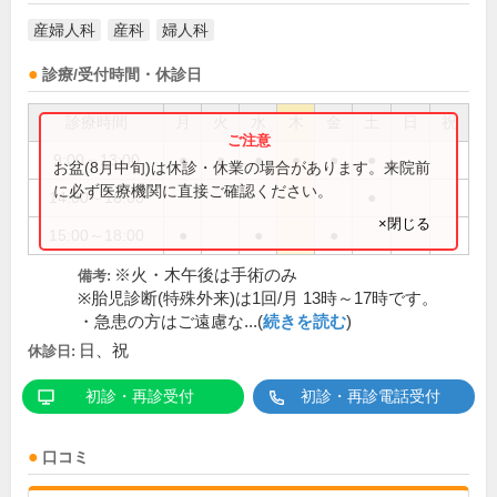
産婦人科
産科
婦人科
診療/受付時間・休診日
診療時間
月
火
水
木
金
土
日
祝
9:00～13:00
●
●
●
●
●
●
お盆(8月中旬)は休診・休業の場合があります。来院前
に必ず医療機関に直接ご確認ください。
14:00～16:00
●
×閉じる
15:00～18:00
●
●
●
※火・木午後は手術のみ
備考:
※胎児診断(特殊外来)は1回/月 13時～17時です。
・急患の方はご遠慮な...(
続きを読む
)
日、祝
休診日:
初診・再診受付
初診・再診電話受付
口コミ