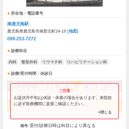
所在地・電話番号
南鹿児島駅
鹿児島県鹿児島市南郡元町24-15
[地図]
099-253-7272
診療科目
内科
整形外科
リウマチ科
リハビリテーション科
診療/受付時間・休診日
外来受付時間
月
火
水
木
金
土
日
祝
9:00～12:30
●
●
●
●
●
●
お盆(8月中旬)は休診・休業の場合があります。来院前
に必ず医療機関に直接ご確認ください。
14:30～17:30
●
●
●
●
●
×閉じる
受付/診療日時は科目により異なる
備考: