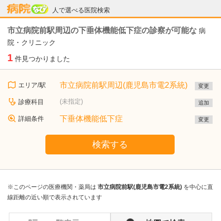
病院なび
人で選べる医院検索
市立病院前駅周辺の下垂体機能低下症の診察が可能な
病
院・クリニック
1
件見つかりました
市立病院前駅周辺(鹿児島市電2系統)
エリア/駅
変更
(未指定)
診療科目
追加
下垂体機能低下症
詳細条件
変更
検索する
※このページの医療機関・薬局は
市立病院前駅(鹿児島市電2系統)
を中心に直
線距離の近い順で表示されています