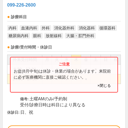
099-226-2600
診療科目
内科
血液内科
外科
消化器外科
消化器科
循環器科
糖尿病内科
眼科
放射線科
大腸・肛門外科
診療/受付時間・休診日
外来受付時間
月
火
水
木
金
土
日
祝
8:30～12:30
●
●
●
●
●
●
お盆(8月中旬)は休診・休業の場合があります。来院前
に必ず医療機関に直接ご確認ください。
14:00～17:30
●
●
●
●
●
×閉じる
土曜AMのみ/予約制
備考:
受付/診療日時は科目により異なる
日、祝
休診日: