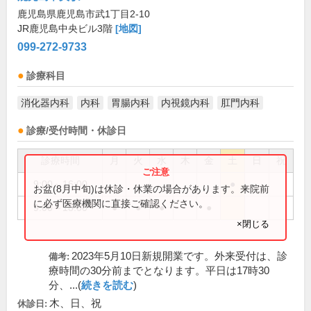
鹿児島県鹿児島市武1丁目2-10
JR鹿児島中央ビル3階
[地図]
099-272-9733
診療科目
消化器内科
内科
胃腸内科
内視鏡内科
肛門内科
診療/受付時間・休診日
診療時間
月
火
水
木
金
土
日
祝
9:00～16:00
●
お盆(8月中旬)は休診・休業の場合があります。来院前
に必ず医療機関に直接ご確認ください。
9:00～18:00
●
●
●
●
×閉じる
2023年5月10日新規開業です。外来受付は、診
備考:
療時間の30分前までとなります。平日は17時30
分、...(
続きを読む
)
木、日、祝
休診日: