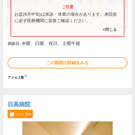
外来受付時間
月
火
水
木
金
土
日
祝
8:50～12:00
●
●
●
●
●
お盆(8月中旬)は休診・休業の場合があります。来院前
に必ず医療機関に直接ご確認ください。
13:20～17:00
●
●
●
●
×閉じる
水曜、日曜、祝日、土曜午後
休診日:
この医院の詳細をみる
※
アクセス数
日高病院
1
口コミ
件