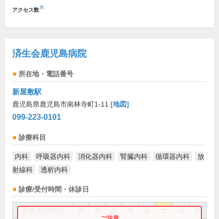
※
アクセス数
済生会鹿児島病院
所在地・電話番号
新屋敷駅
鹿児島県鹿児島市南林寺町1-11
[地図]
099-223-0101
診療科目
内科
呼吸器内科
消化器内科
腎臓内科
循環器内科
放
射線科
透析内科
診療/受付時間・休診日
外来受付時間
月
火
水
木
金
土
日
祝