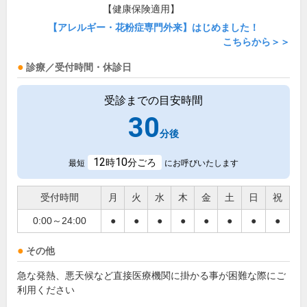
【健康保険適用】
【アレルギー・花粉症専門外来】はじめました！
こちらから＞＞
診療／受付時間・休診日
受診までの目安時間
30
分後
12
10
時
分ごろ
最短
にお呼びいたします
受付時間
月
火
水
木
金
土
日
祝
0:00～24:00
●
●
●
●
●
●
●
●
その他
急な発熱、悪天候など直接医療機関に掛かる事が困難な際にご
利用ください