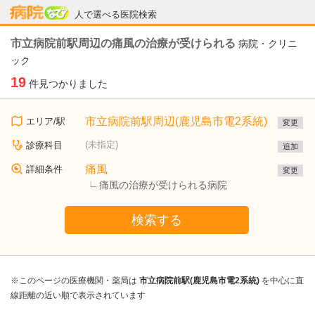
病院なび
人で選べる医院検索
市立病院前駅周辺の痛風の治療が受けられる
病院・クリニ
ック
19
件見つかりました
市立病院前駅周辺(鹿児島市電2系統)
エリア/駅
変更
(未指定)
診療科目
追加
痛風
詳細条件
変更
痛風の治療が受けられる病院
検索する
※このページの医療機関・薬局は
市立病院前駅(鹿児島市電2系統)
を中心に直
線距離の近い順で表示されています