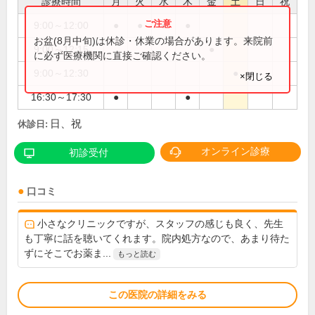
診療時間
月
火
水
木
金
土
日
祝
9:00～12:00
●
●
●
●
お盆(8月中旬)は休診・休業の場合があります。来院前
9:00～12:15
●
に必ず医療機関に直接ご確認ください。
9:00～12:30
●
×閉じる
16:30～17:30
●
●
日、祝
休診日:
オンライン診療
初診受付
口コミ
小さなクリニックですが、スタッフの感じも良く、先生
も丁寧に話を聴いてくれます。院内処方なので、あまり待た
ずにそこでお薬ま...
もっと読む
この医院の詳細をみる