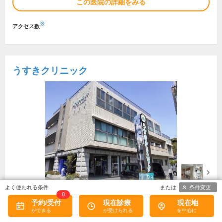
この医院の詳細をみる
※
アクセス数
うすきクリニック
条件変更
所在地・電話番号
8
予約/受付
現在診療
現在地
宇宿駅