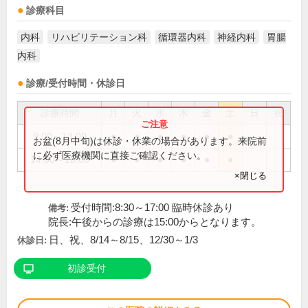
診療科目
内科
リハビリテーション科
循環器内科
神経内科
胃腸
内科
診療/受付時間・休診日
診療時間
月
火
水
木
金
土
日
祝
9:00～13:00
●
●
●
●
●
●
お盆(8月中旬)は休診・休業の場合があります。来院前
に必ず医療機関に直接ご確認ください。
14:00～18:00
●
●
●
●
●
●
×閉じる
受付時間:8:30～17:00 臨時休診あり
備考:
院長:午後からの診療は15:00からとなります。
日、祝、8/14～8/15、12/30～1/3
休診日:
初診受付