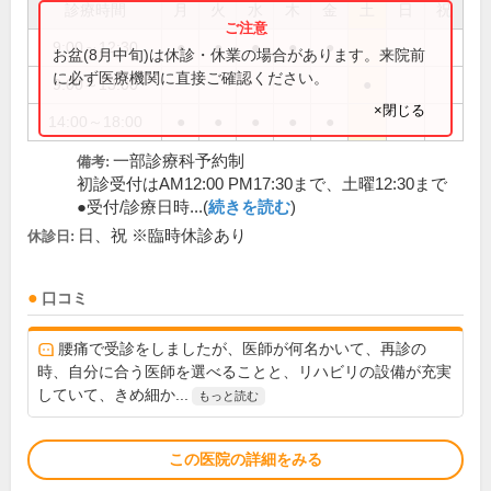
診療時間
月
火
水
木
金
土
日
祝
9:00～12:30
●
●
●
●
●
お盆(8月中旬)は休診・休業の場合があります。来院前
に必ず医療機関に直接ご確認ください。
9:00～13:00
●
×閉じる
14:00～18:00
●
●
●
●
●
一部診療科予約制
備考:
初診受付はAM12:00 PM17:30まで、土曜12:30まで
●受付/診療日時...(
続きを読む
)
日、祝 ※臨時休診あり
休診日:
口コミ
腰痛で受診をしましたが、医師が何名かいて、再診の
時、自分に合う医師を選べることと、リハビリの設備が充実
していて、きめ細か...
もっと読む
この医院の詳細をみる