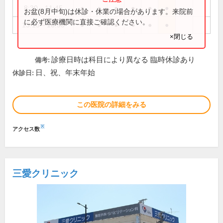
8:30～11:45
●
●
●
●
●
●
お盆(8月中旬)は休診・休業の場合があります。来院前
に必ず医療機関に直接ご確認ください。
13:15～16:50
●
●
●
●
●
●
×閉じる
診療日時は科目により異なる 臨時休診あり
備考:
日、祝、年末年始
休診日:
この医院の詳細をみる
※
アクセス数
三愛クリニック