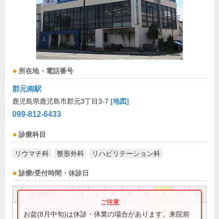
所在地・電話番号
郡元南駅
鹿児島県鹿児島市郡元3丁目3-7
[地図]
099-812-6433
診療科目
リウマチ科
整形外科
リハビリテーション科
診療/受付時間・休診日
診療時間
月
火
水
木
金
土
日
祝
9:00～12:30
●
●
●
●
●
●
お盆(8月中旬)は休診・休業の場合があります。来院前