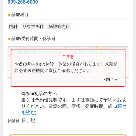
099-208-6000
診療科目
内科
リウマチ科
脳神経内科
診療/受付時間・休診日
診療時間
月
火
水
木
金
土
日
祝
8:30～12:30
●
●
●
●
●
●
お盆(8月中旬)は休診・休業の場合があります。来院前
に必ず医療機関に直接ご確認ください。
14:30～17:30
●
●
●
●
×閉じる
■初診の方へ
備考:
当院は予約優先制です。まずは電話にて予約をお取
りください。電話の際、症状、発症時期、紹...(
続き
を読む
)
日、祝
休診日: