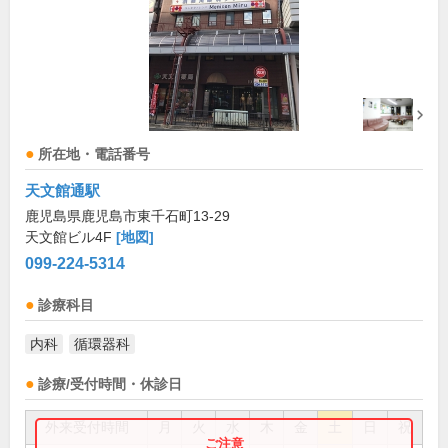
所在地・電話番号
天文館通駅
鹿児島県鹿児島市東千石町13-29
天文館ビル4F
[地図]
099-224-5314
診療科目
内科
循環器科
診療/受付時間・休診日
外来受付時間
月
火
水
木
金
土
日
祝