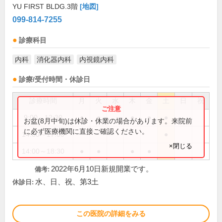
YU FIRST BLDG.3階
[地図]
099-814-7255
診療科目
内科
消化器内科
内視鏡内科
診療/受付時間・休診日
診療時間
月
火
水
木
金
土
日
祝
9:00～12:30
●
●
●
●
●
お盆(8月中旬)は休診・休業の場合があります。来院前
に必ず医療機関に直接ご確認ください。
14:00～17:00
●
×閉じる
14:00～18:30
●
●
●
●
2022年6月10日新規開業です。
備考:
水、日、祝、第3土
休診日:
この医院の詳細をみる