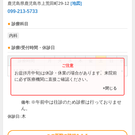
鹿児島県鹿児島市上荒田町29-12
[地図]
099-213-5733
診療科目
内科
診療/受付時間・休診日
診療時間
月
火
水
木
金
土
日
祝
14:00～18:00
●
●
●
●
●
●
●
お盆(8月中旬)は休診・休業の場合があります。来院前
に必ず医療機関に直接ご確認ください。
×閉じる
※午前中は往診のため診察は行っておりませ
備考:
ん。
木
休診日: