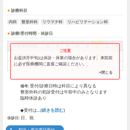
診療科目
内科
整形外科
リウマチ科
リハビリテーション科
診療/受付時間・休診日
外来受付時間
月
火
水
木
金
土
日
祝
9:00～12:30
●
●
●
●
●
●
お盆(8月中旬)は休診・休業の場合があります。来院前
に必ず医療機関に直接ご確認ください。
14:30～17:30
●
●
●
●
●
×閉じる
受付/診療日時は科目により異なる
備考:
整形外科の初診受付は午前中のみとなります
臨時休診あり
◆受付は...(
続きを読む
)
日、祝
休診日:
初診・再診電話受付