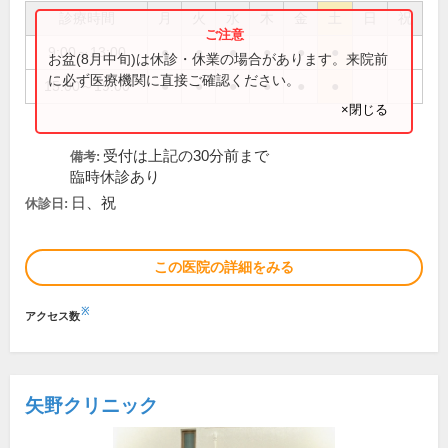
診療時間
月
火
水
木
金
土
日
祝
9:00～13:00
●
●
●
●
●
●
お盆(8月中旬)は休診・休業の場合があります。来院前
に必ず医療機関に直接ご確認ください。
15:00～19:00
●
●
●
●
●
●
×閉じる
受付は上記の30分前まで
備考:
臨時休診あり
日、祝
休診日:
この医院の詳細をみる
※
アクセス数
矢野クリニック