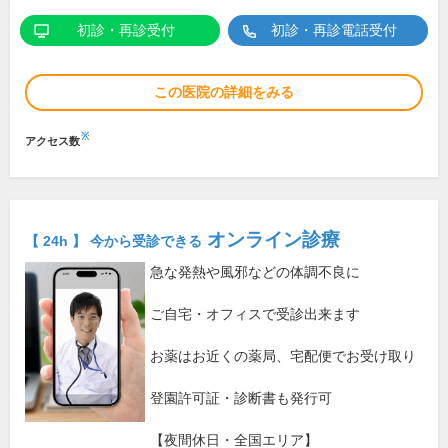
初診・再診受付
初診・再診電話受付
この医院の詳細をみる
※
アクセス数
オンライン診療
【 24h 】 今から受診できる
急な発熱や風邪などの体調不良に
ご自宅・オフィスで受診出来ます
お薬はお近くの薬局、宅配便でお受け取り
登園許可証・診断書も発行可
【夜間休日・全国エリア】