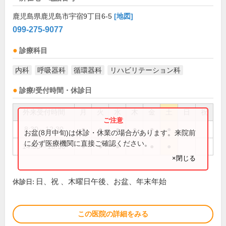
鹿児島県鹿児島市宇宿9丁目6-5
[地図]
099-275-9077
診療科目
内科
呼吸器科
循環器科
リハビリテーション科
診療/受付時間・休診日
外来受付時間
月
火
水
木
金
土
日
祝
8:30～12:30
●
●
●
●
●
●
お盆(8月中旬)は休診・休業の場合があります。来院前
に必ず医療機関に直接ご確認ください。
14:30～18:30
●
●
●
●
●
×閉じる
日、祝 、木曜日午後、お盆、年末年始
休診日:
この医院の詳細をみる