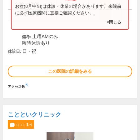
9:00～13:00
●
●
●
●
●
●
お盆(8月中旬)は休診・休業の場合があります。来院前
に必ず医療機関に直接ご確認ください。
14:00～18:00
●
●
●
●
●
×閉じる
土曜AMのみ
備考:
臨時休診あり
日・祝
休診日:
この医院の詳細をみる
※
アクセス数
ことといクリニック
1
口コミ
件