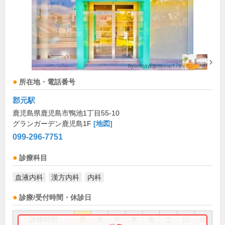
所在地・電話番号
郡元駅
鹿児島県鹿児島市鴨池1丁目55-10
グランガーデン鹿児島1F
[地図]
099-296-7751
診療科目
血液内科
漢方内科
内科
診療/受付時間・休診日
診療時間
月
火
水
木
金
土
日
祝