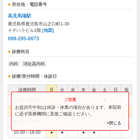
所在地・電話番号
高見馬場駅
鹿児島県鹿児島市山之口町1-30
イデハラビル1階
[地図]
099-295-0073
診療科目
内科
消化器内科
診療/受付時間・休診日
診療時間
月
火
水
木
金
土
日
祝
9:00～12:00
●
お盆(8月中旬)は休診・休業の場合があります。来院前
9:00～13:00
●
●
●
●
に必ず医療機関に直接ご確認ください。
14:00～17:00
●
×閉じる
15:00～18:00
●
●
●
●