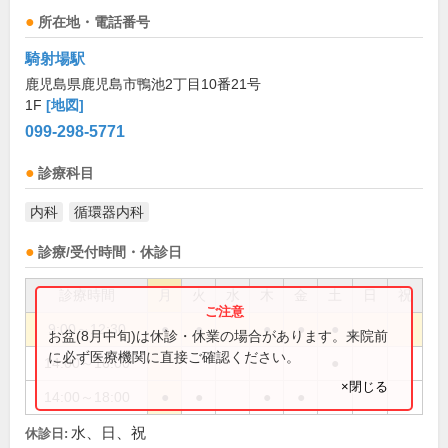
所在地・電話番号
騎射場駅
鹿児島県鹿児島市鴨池2丁目10番21号
1F
[地図]
099-298-5771
診療科目
内科
循環器内科
診療/受付時間・休診日
診療時間
月
火
水
木
金
土
日
祝
9:00～12:30
●
●
●
●
●
お盆(8月中旬)は休診・休業の場合があります。来院前
に必ず医療機関に直接ご確認ください。
14:00～16:00
●
×閉じる
14:00～18:00
●
●
●
●
水、日、祝
休診日: