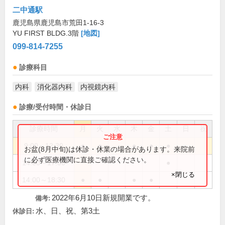
二中通駅
鹿児島県鹿児島市荒田1-16-3
YU FIRST BLDG.3階
[地図]
099-814-7255
診療科目
内科
消化器内科
内視鏡内科
診療/受付時間・休診日
診療時間
月
火
水
木
金
土
日
祝
9:00～12:30
●
●
●
●
●
お盆(8月中旬)は休診・休業の場合があります。来院前
に必ず医療機関に直接ご確認ください。
14:00～17:00
●
×閉じる
14:00～18:30
●
●
●
●
2022年6月10日新規開業です。
備考:
水、日、祝、第3土
休診日: