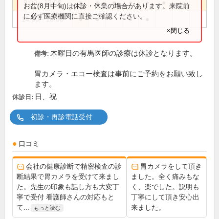
9:00～13:00
●
●
●
●
●
●
お盆(8月中旬)は休診・休業の場合があります。来院前
に必ず医療機関に直接ご確認ください。
14:00～18:00
●
●
●
●
×閉じる
木曜日の有馬医師の診療は休診となります。
備考:
胃カメラ・エコー検査は事前にご予約をお願い致し
ます。
日、祝
休診日:
初診・再診電話受付
口コミ
会社の健康診断で精密検査の診
胃カメラをして頂き
断結果で胃カメラを受けて来まし
ました。全く痛みもな
た。先生の印象も話し方も大変丁
く、楽でした。説明も
寧で受付 看護師さんの対応もと
丁寧にして頂き安心出
て...
来ました。
もっと読む