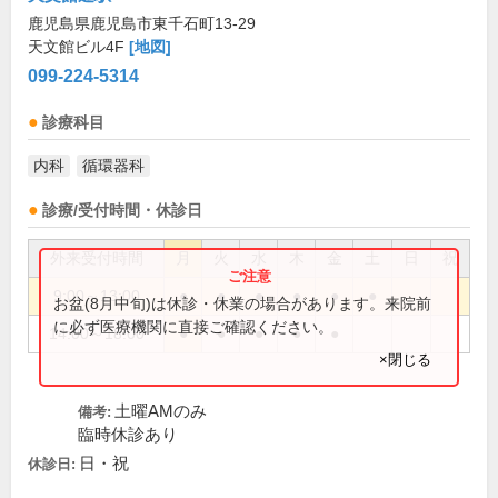
鹿児島県鹿児島市東千石町13-29
天文館ビル4F
[地図]
099-224-5314
診療科目
内科
循環器科
診療/受付時間・休診日
外来受付時間
月
火
水
木
金
土
日
祝
9:00～13:00
●
●
●
●
●
●
お盆(8月中旬)は休診・休業の場合があります。来院前
に必ず医療機関に直接ご確認ください。
14:00～18:00
●
●
●
●
●
×閉じる
土曜AMのみ
備考:
臨時休診あり
日・祝
休診日: