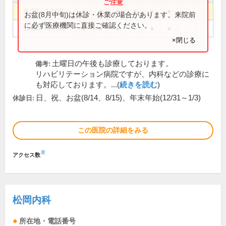
8:30～12:00
●
●
●
●
●
●
お盆(8月中旬)は休診・休業の場合があります。来院前
に必ず医療機関に直接ご確認ください。
13:30～17:00
●
●
●
●
●
●
×閉じる
土曜日の午後も診療しております。
備考:
リハビリテーション病院ですが、内科などの診療に
も対応しております。...(
続きを読む
)
日、祝、お盆(8/14、8/15)、年末年始(12/31～1/3)
休診日:
この医院の詳細をみる
※
アクセス数
松岡内科
所在地・電話番号