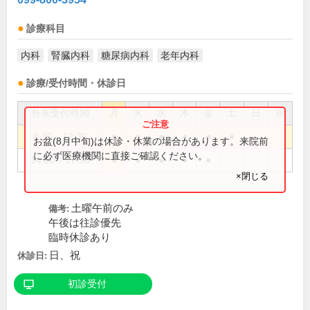
診療科目
内科
腎臓内科
糖尿病内科
老年内科
診療/受付時間・休診日
外来受付時間
月
火
水
木
金
土
日
祝
8:30～12:30
●
●
●
●
●
●
お盆(8月中旬)は休診・休業の場合があります。来院前
に必ず医療機関に直接ご確認ください。
14:00～17:30
●
●
●
●
●
×閉じる
土曜午前のみ
備考:
午後は往診優先
臨時休診あり
日、祝
休診日:
初診受付