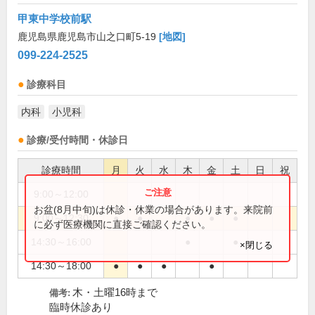
甲東中学校前駅
鹿児島県鹿児島市山之口町5-19
[地図]
099-224-2525
診療科目
内科
小児科
診療/受付時間・休診日
診療時間
月
火
水
木
金
土
日
祝
9:00～12:00
●
お盆(8月中旬)は休診・休業の場合があります。来院前
9:00～12:30
●
●
●
●
●
に必ず医療機関に直接ご確認ください。
14:30～16:00
●
●
×閉じる
14:30～18:00
●
●
●
●
木・土曜16時まで
備考:
臨時休診あり