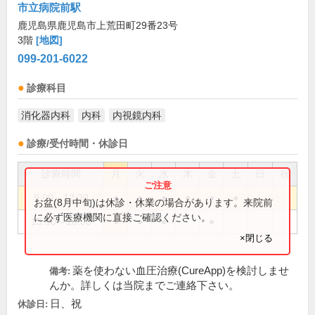
市立病院前駅
鹿児島県鹿児島市上荒田町29番23号
3階
[地図]
099-201-6022
診療科目
消化器内科
内科
内視鏡内科
診療/受付時間・休診日
診療時間
月
火
水
木
金
土
日
祝
9:00～12:30
●
●
●
●
●
●
お盆(8月中旬)は休診・休業の場合があります。来院前
に必ず医療機関に直接ご確認ください。
15:30～18:00
●
●
●
●
×閉じる
薬を使わない血圧治療(CureApp)を検討しませ
備考:
んか。詳しくは当院までご連絡下さい。
日、祝
休診日: