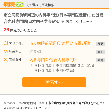
病院なび
人で選べる医院検索
市立病院前駅周辺の内科専門医(日本専門医機構)または総
合内科専門医(日本内科学会)のいる
病院・クリニック
26
件見つかりました
市立病院前駅周辺(鹿児島市電2系統)
エリア/駅
変更
(未指定)
診療科目
追加
内科専門医/総合内科専門医
詳細条件
変更
内科専門医(日本専門医機構)または総合
内科専門医(日本内科学会)
検索する
※このページの医療機関・薬局は
市立病院前駅(鹿児島市電2系統)
を中心に直
線距離の近い順で表示されています