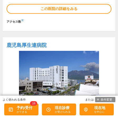
この医院の詳細をみる
※
アクセス数
鹿児島厚生連病院
条件変更
18
予約/受付
現在診療
現在地
所在地・電話番号