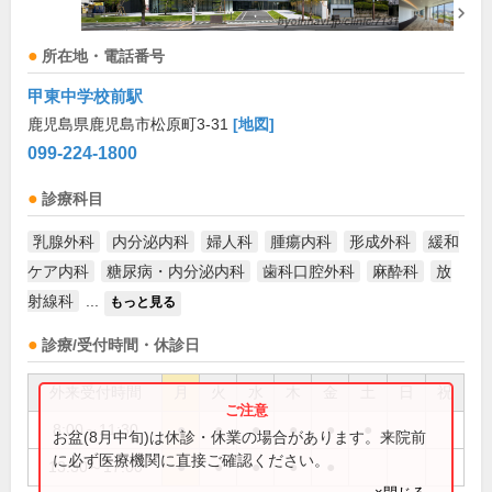
所在地・電話番号
甲東中学校前駅
鹿児島県鹿児島市松原町3-31
[地図]
099-224-1800
診療科目
乳腺外科
内分泌内科
婦人科
腫瘍内科
形成外科
緩和
ケア内科
糖尿病・内分泌内科
歯科口腔外科
麻酔科
放
射線科
...
もっと見る
診療/受付時間・休診日
外来受付時間
月
火
水
木
金
土
日
祝
8:00～11:30
●
●
●
●
●
●
お盆(8月中旬)は休診・休業の場合があります。来院前
に必ず医療機関に直接ご確認ください。
13:30～17:00
●
●
●
●
●