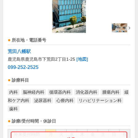
所在地・電話番号
荒田八幡駅
鹿児島県鹿児島市下荒田2丁目1-25
[地図]
099-252-2525
診療科目
内科
脳神経内科
循環器内科
消化器内科
腫瘍内科
緩
和ケア内科
泌尿器科
心療内科
リハビリテーション科
歯科
診療/受付時間・休診日
外来受付時間
月
火
水
木
金
土
日
祝