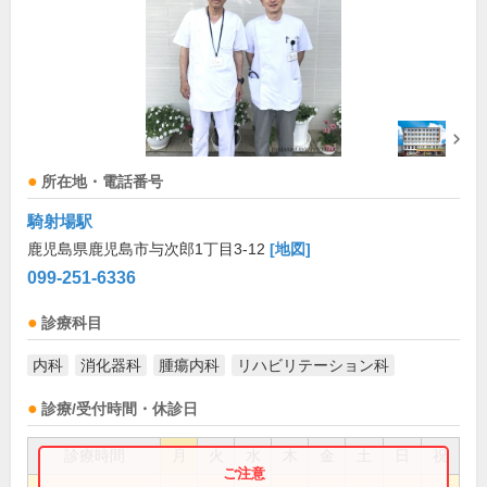
所在地・電話番号
騎射場駅
鹿児島県鹿児島市与次郎1丁目3-12
[地図]
099-251-6336
診療科目
内科
消化器科
腫瘍内科
リハビリテーション科
診療/受付時間・休診日
診療時間
月
火
水
木
金
土
日
祝