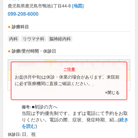
鹿児島県鹿児島市鴨池1丁目44-8
[地図]
099-208-6000
診療科目
内科
リウマチ科
脳神経内科
診療/受付時間・休診日
診療時間
月
火
水
木
金
土
日
祝
8:30～12:30
●
●
●
●
●
●
お盆(8月中旬)は休診・休業の場合があります。来院前
に必ず医療機関に直接ご確認ください。
14:30～17:30
●
●
●
●
×閉じる
■初診の方へ
備考:
当院は予約優先制です。まずは電話にて予約をお取
りください。電話の際、症状、発症時期、紹...(
続き
を読む
)
日、祝
休診日: