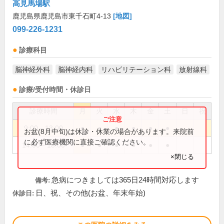
高見馬場駅
鹿児島県鹿児島市東千石町4-13
[地図]
099-226-1231
診療科目
脳神経外科
脳神経内科
リハビリテーション科
放射線科
診療/受付時間・休診日
診療時間
月
火
水
木
金
土
日
祝
9:00～13:00
●
●
●
●
●
●
お盆(8月中旬)は休診・休業の場合があります。来院前
に必ず医療機関に直接ご確認ください。
14:00～18:00
●
●
●
●
●
●
×閉じる
急病につきましては365日24時間対応します
備考:
日、祝、その他(お盆、年末年始)
休診日: