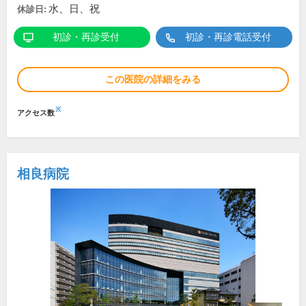
水、日、祝
休診日:
初診・再診受付
初診・再診電話受付
この医院の詳細をみる
※
アクセス数
相良病院