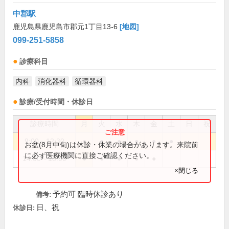
中郡駅
鹿児島県鹿児島市郡元1丁目13-6
[地図]
099-251-5858
診療科目
内科
消化器科
循環器科
診療/受付時間・休診日
診療時間
月
火
水
木
金
土
日
祝
9:00～12:30
●
●
●
●
●
●
お盆(8月中旬)は休診・休業の場合があります。来院前
に必ず医療機関に直接ご確認ください。
14:00～18:00
●
●
●
●
●
×閉じる
予約可 臨時休診あり
備考:
日、祝
休診日: