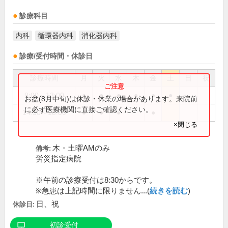
診療科目
内科
循環器内科
消化器内科
診療/受付時間・休診日
診療時間
月
火
水
木
金
土
日
祝
9:00～13:00
●
●
●
●
●
●
お盆(8月中旬)は休診・休業の場合があります。来院前
に必ず医療機関に直接ご確認ください。
14:30～18:00
●
●
●
●
×閉じる
木・土曜AMのみ
備考:
労災指定病院
※午前の診療受付は8:30からです。
※急患は上記時間に限りません...(
続きを読む
)
日、祝
休診日:
初診受付