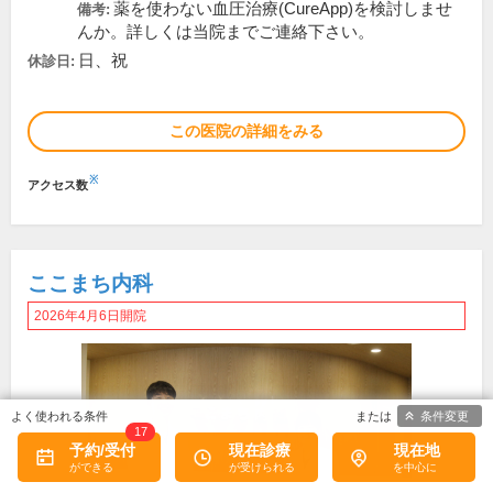
薬を使わない血圧治療(CureApp)を検討しませ
備考:
んか。詳しくは当院までご連絡下さい。
日、祝
休診日:
この医院の詳細をみる
※
アクセス数
ここまち内科
2026年4月6日開院
条件変更
17
予約/受付
現在診療
現在地