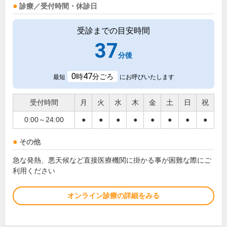
診療／受付時間・休診日
受診までの目安時間
37
分後
0
47
時
分ごろ
最短
にお呼びいたします
受付時間
月
火
水
木
金
土
日
祝
0:00～24:00
●
●
●
●
●
●
●
●
その他
急な発熱、悪天候など直接医療機関に掛かる事が困難な際にご
利用ください
オンライン診療の詳細をみる