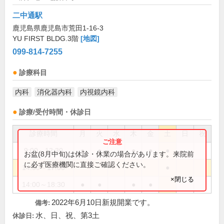
二中通駅
鹿児島県鹿児島市荒田1-16-3
YU FIRST BLDG.3階
[地図]
099-814-7255
診療科目
内科
消化器内科
内視鏡内科
診療/受付時間・休診日
診療時間
月
火
水
木
金
土
日
祝
9:00～12:30
●
●
●
●
●
お盆(8月中旬)は休診・休業の場合があります。来院前
に必ず医療機関に直接ご確認ください。
14:00～17:00
●
×閉じる
14:00～18:30
●
●
●
●
2022年6月10日新規開業です。
備考:
水、日、祝、第3土
休診日: