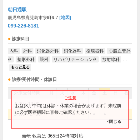
朝日通駅
鹿児島県鹿児島市泉町6-7
[地図]
099-226-8181
診療科目
内科
外科
消化器外科
消化器科
循環器科
心臓血管外
科
整形外科
眼科
リハビリテーション科
放射線科
...
もっと見る
診療/受付時間・休診日
外来受付時間
月
火
水
木
金
土
日
祝
8:30～13:00
●
●
●
●
●
●
お盆(8月中旬)は休診・休業の場合があります。来院前
に必ず医療機関に直接ご確認ください。
14:00～17:30
●
●
●
●
●
●
×閉じる
救急は 365日24時間対応
備考: