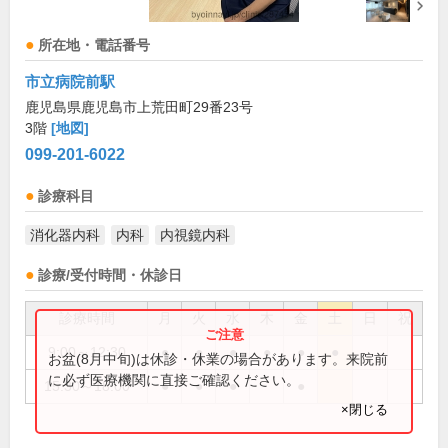
所在地・電話番号
市立病院前駅
鹿児島県鹿児島市上荒田町29番23号
3階
[地図]
099-201-6022
診療科目
消化器内科
内科
内視鏡内科
診療/受付時間・休診日
診療時間
月
火
水
木
金
土
日
祝
9:00～12:30
●
●
●
●
●
●
お盆(8月中旬)は休診・休業の場合があります。来院前
に必ず医療機関に直接ご確認ください。
15:30～18:00
●
●
●
●
×閉じる