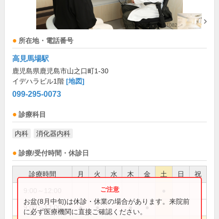
所在地・電話番号
高見馬場駅
鹿児島県鹿児島市山之口町1-30
イデハラビル1階
[地図]
099-295-0073
診療科目
内科
消化器内科
診療/受付時間・休診日
診療時間
月
火
水
木
金
土
日
祝
9:00～12:00
●
お盆(8月中旬)は休診・休業の場合があります。来院前
9:00～13:00
●
●
●
●
に必ず医療機関に直接ご確認ください。