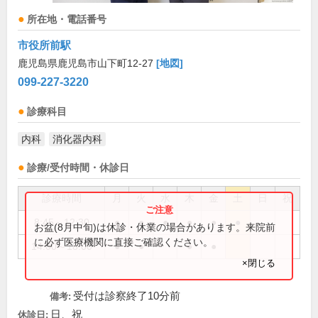
所在地・電話番号
市役所前駅
鹿児島県鹿児島市山下町12-27
[地図]
099-227-3220
診療科目
内科
消化器内科
診療/受付時間・休診日
診療時間
月
火
水
木
金
土
日
祝
8:45～12:30
●
●
●
●
●
●
お盆(8月中旬)は休診・休業の場合があります。来院前
に必ず医療機関に直接ご確認ください。
14:00～18:00
●
●
●
●
×閉じる
受付は診察終了10分前
備考:
日、祝
休診日: