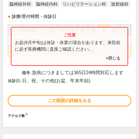
脳神経外科
脳神経内科
リハビリテーション科
放射線科
診療/受付時間・休診日
診療時間
月
火
水
木
金
土
日
祝
9:00～13:00
●
●
●
●
●
●
お盆(8月中旬)は休診・休業の場合があります。来院前
に必ず医療機関に直接ご確認ください。
14:00～18:00
●
●
●
●
●
●
×閉じる
急病につきましては365日24時間対応します
備考:
日、祝、その他(お盆、年末年始)
休診日:
この医院の詳細をみる
※
アクセス数