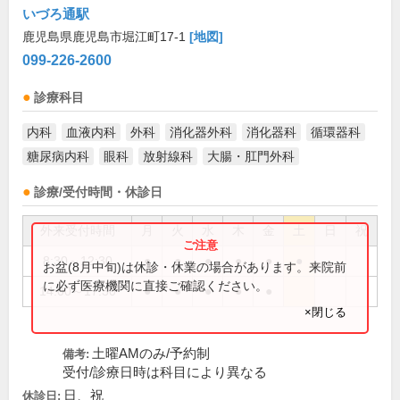
いづろ通駅
鹿児島県鹿児島市堀江町17-1
[地図]
099-226-2600
診療科目
内科
血液内科
外科
消化器外科
消化器科
循環器科
糖尿病内科
眼科
放射線科
大腸・肛門外科
診療/受付時間・休診日
外来受付時間
月
火
水
木
金
土
日
祝
8:30～12:30
●
●
●
●
●
●
お盆(8月中旬)は休診・休業の場合があります。来院前
に必ず医療機関に直接ご確認ください。
14:00～17:30
●
●
●
●
●
×閉じる
土曜AMのみ/予約制
備考:
受付/診療日時は科目により異なる
日、祝
休診日: