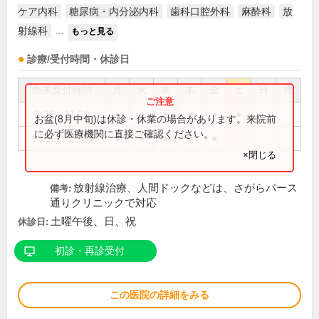
ケア内科
糖尿病・内分泌内科
歯科口腔外科
麻酔科
放
射線科
...
もっと見る
診療/受付時間・休診日
外来受付時間
月
火
水
木
金
土
日
祝
8:00～11:30
●
●
●
●
●
●
お盆(8月中旬)は休診・休業の場合があります。来院前
に必ず医療機関に直接ご確認ください。
13:30～17:00
●
●
●
●
●
×閉じる
放射線治療、人間ドックなどは、さがらパース
備考:
通りクリニックで対応
土曜午後、日、祝
休診日:
初診・再診受付
この医院の詳細をみる