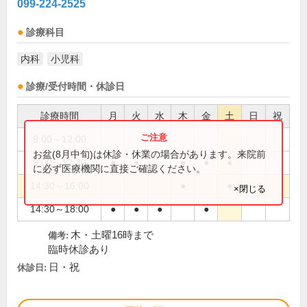
099-224-2525
診療科目
内科
小児科
診療/受付時間・休診日
診療時間
月
火
水
木
金
土
日
祝
9:00～12:00
●
お盆(8月中旬)は休診・休業の場合があります。来院前
9:00～12:30
●
●
●
●
●
に必ず医療機関に直接ご確認ください。
14:30～16:00
●
●
×閉じる
14:30～18:00
●
●
●
●
木・土曜16時まで
備考:
臨時休診あり
日・祝
休診日: