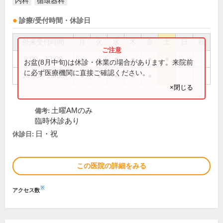
内科
循環器科
診療/受付時間・休診日
外来受付時間
月
火
水
木
金
土
日
祝
9:00～13:00
●
●
●
●
●
●
お盆(8月中旬)は休診・休業の場合があります。来院前
に必ず医療機関に直接ご確認ください。
14:00～18:00
●
●
●
●
●
×閉じる
土曜AMのみ
備考:
臨時休診あり
日・祝
休診日:
この医院の詳細をみる
※
アクセス数