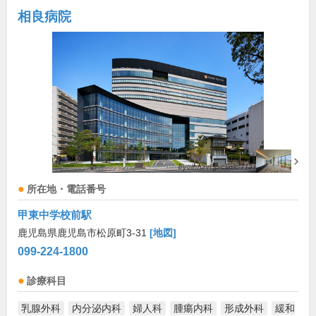
相良病院
所在地・電話番号
甲東中学校前駅
鹿児島県鹿児島市松原町3-31
[地図]
099-224-1800
診療科目
乳腺外科
内分泌内科
婦人科
腫瘍内科
形成外科
緩和