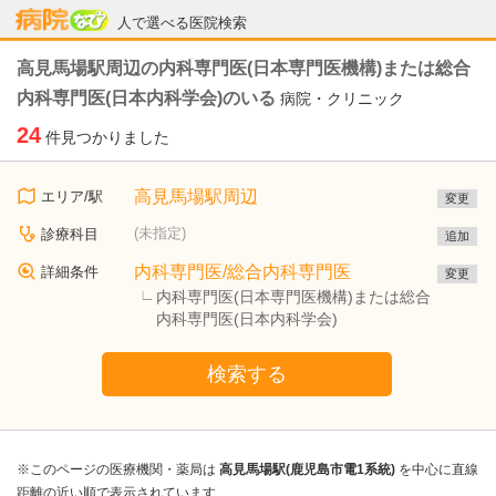
病院なび
人で選べる医院検索
高見馬場駅周辺の内科専門医(日本専門医機構)または総合
内科専門医(日本内科学会)のいる
病院・クリニック
24
件見つかりました
高見馬場駅周辺
エリア/駅
変更
(未指定)
診療科目
追加
内科専門医/総合内科専門医
詳細条件
変更
内科専門医(日本専門医機構)または総合
内科専門医(日本内科学会)
検索する
※このページの医療機関・薬局は
高見馬場駅(鹿児島市電1系統)
を中心に直線
距離の近い順で表示されています