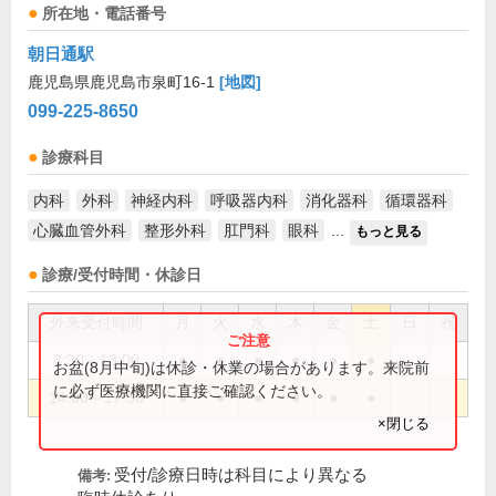
所在地・電話番号
朝日通駅
鹿児島県鹿児島市泉町16-1
[地図]
099-225-8650
診療科目
内科
外科
神経内科
呼吸器内科
消化器科
循環器科
心臓血管外科
整形外科
肛門科
眼科
...
もっと見る
診療/受付時間・休診日
外来受付時間
月
火
水
木
金
土
日
祝
8:30～13:00
●
●
●
●
●
●
お盆(8月中旬)は休診・休業の場合があります。来院前
に必ず医療機関に直接ご確認ください。
14:00～17:30
●
●
●
●
●
●
×閉じる
受付/診療日時は科目により異なる
備考: