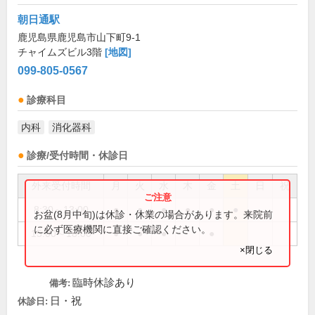
朝日通駅
鹿児島県鹿児島市山下町9-1
チャイムズビル3階
[地図]
099-805-0567
診療科目
内科
消化器科
診療/受付時間・休診日
外来受付時間
月
火
水
木
金
土
日
祝
8:30～13:00
●
●
●
●
●
●
お盆(8月中旬)は休診・休業の場合があります。来院前
に必ず医療機関に直接ご確認ください。
15:00～18:00
●
●
●
●
×閉じる
臨時休診あり
備考:
日・祝
休診日: