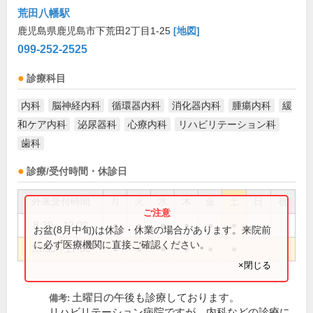
荒田八幡駅
鹿児島県鹿児島市下荒田2丁目1-25
[地図]
099-252-2525
診療科目
内科
脳神経内科
循環器内科
消化器内科
腫瘍内科
緩
和ケア内科
泌尿器科
心療内科
リハビリテーション科
歯科
診療/受付時間・休診日
外来受付時間
月
火
水
木
金
土
日
祝
8:30～12:00
●
●
●
●
●
●
お盆(8月中旬)は休診・休業の場合があります。来院前
に必ず医療機関に直接ご確認ください。
13:30～17:00
●
●
●
●
●
●
×閉じる
土曜日の午後も診療しております。
備考:
リハビリテーション病院ですが、内科などの診療に