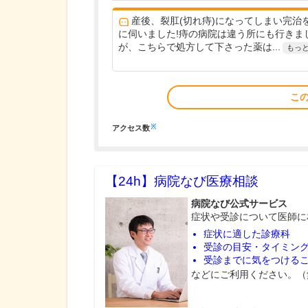
産後、裂肛(切れ痔)になってしまい完治
に伺いました!痔の病院は違う所にも行きま
が、こちらで処方して下さった薬は...
もっ
こ
※
アクセス数
【24h】
病院なび医療相談
病院なび公式サービス
症状や受診について医師に
症状に適した診療科
受診の目安・タイミン
受診までに気をつける
などにご利用ください。（