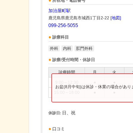
所在地・電話番号
加治屋町駅
鹿児島県鹿児島市城西1丁目2-22
[地図]
099-256-5055
診療科目
外科
内科
肛門外科
診療/受付時間・休診日
診療時間
月
火
9:00～12:30
●
●
お盆(8月中旬)は休診・休業の場合があ
15:00～18:00
●
●
日、祝
休診日:
口コミ