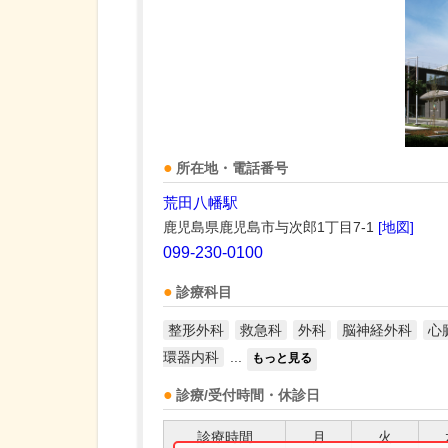
所在地・電話番号
荒田八幡駅
鹿児島県鹿児島市与次郎1丁目7-1
[地図]
099-230-0100
診療科目
整形外科
救急科
外科
脳神経外科
心
環器内科
...
もっと見る
診療/受付時間・休診日
診療時間
月
火