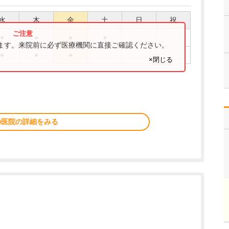
水
木
金
土
日
祝
●
●
●
●
ります。来院前に必ず医療機関に直接ご確認ください。
●
●
●
×閉じる
の医院の詳細をみる