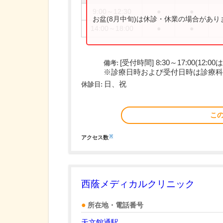
9:00～12:30
●
●
お盆(8月中旬)は休診・休業の場合があ
14:00～18:00
●
●
[受付時間] 8:30～17:00(12:0
備考:
※診療日時および受付日時は診療科によ
日、祝
休診日:
こ
※
アクセス数
西蔭メディカルクリニック
所在地・電話番号
天文館通駅