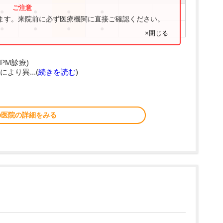
●
●
●
●
ります。来院前に必ず医療機関に直接ご確認ください。
●
●
●
●
×閉じる
0はPM診療)
り異...(
続きを読む
)
の医院の詳細をみる