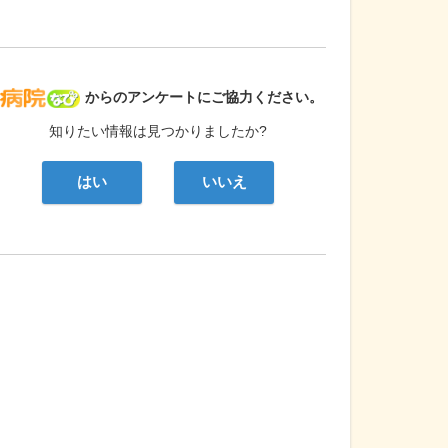
病院なび
からのアンケートにご協力ください。
知りたい情報は見つかりましたか?
はい
いいえ