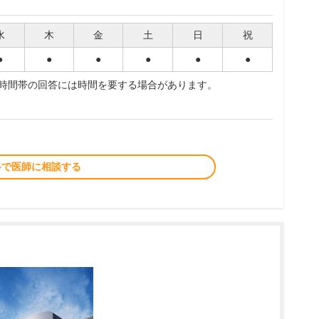
水
木
金
土
日
祝
●
●
●
●
●
●
夜時間帯の回答には時間を要する場合があります。
料で医師に相談する