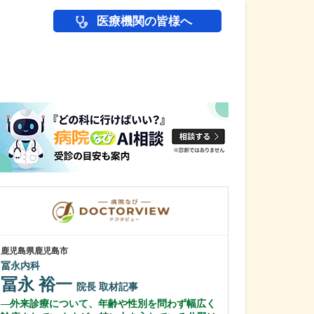
医療機関の皆様へ
医師(ドクター)の
鹿児島県鹿児島市
鹿児島県鹿児島市
冨永内科
あいろ歯科医院
冨永 裕一
小濱 文色
院長
取材記事
外来診療について、年齢や性別を問わず幅広く
歯科医師を志し