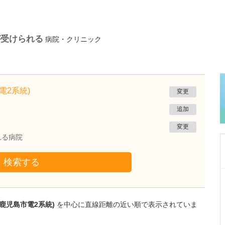
が受けられる
病院・クリニック
電2系統)
変更
追加
変更
れる病院
検索する
鹿児島県鹿児島市
植村病院
川名 英世
鹿児島市電2系統)
を中心に直線距離の近い順で表示されていま
院長
取材記事
貴院は地域の「駆け込み寺」のような存在なの