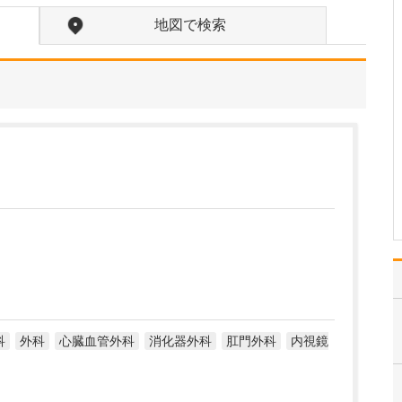
ですね。
地図で検索
「どんな病気やケガも拒
まずに年中無休で診る」
という初代理事長のポリ
シーを受け継ぎ、「急に
手が動かなくなった」
「頬が腫れて痛い」とい
った当院では専門外の患
者さんも応急的に診療
し、速やかに近隣の専門
医をご…
>>記事全文を読む
科
外科
心臓血管外科
消化器外科
肛門外科
内視鏡