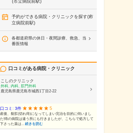
(市立病院前駅)
予約ができる病院・クリニックを探す(市
立病院前駅)
各都道府県の休日・夜間診療、救急、当
番医情報
口コミがある病院・クリニック
こしのクリニック
外科, 内科, 肛門外科
鹿児島県鹿児島市城西1丁目2-22
5
口コミ: 3件
産後、裂肛(切れ痔)になってしまい完治を目的に伺いまし
た!痔の病院は違う所にも行きましたが、こちらで処方して
下さった薬は...
続きを読む