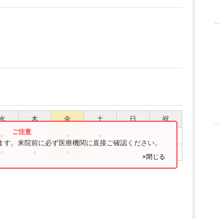
水
木
金
土
日
祝
●
●
●
ります。来院前に必ず医療機関に直接ご確認ください。
●
●
●
×閉じる