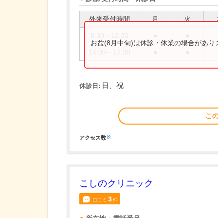
外来受付時間
月
火
8:30～12:30
●
●
お盆(8月中旬)は休診・休業の場合があ
14:00～17:30
●
●
日、祝
休診日:
こ
※
アクセス数
こしのクリニック
3
口コミ
件