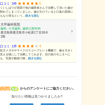
5
口コミ: 3件
くいしばりが原因で他の歯医者さんで治療して頂いた歯が
割れてしまっていました。歯が欠けていると口臭の原因に
もなり得るという...
続きを読む
大坪歯科医院
歯科, 小児歯科, 歯科口腔外科
鹿児島県鹿児島市小松原1丁目28-8
1階
4
口コミ: 1件
拡大メガネやマイクロスコープという機械で、歯を大きく
見える様にして治療してくれます。目の前のモニターに
も、写真や動画で映...
続きを読む
病院なび
からのアンケートにご協力ください。
知りたい情報は見つかりましたか?