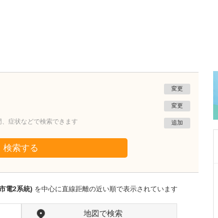
変更
変更
門、症状などで検索できます
追加
検索する
神奈川県横浜市港北区
さかきばら耳鼻咽喉科
市電2系統)
を中心に直線距離の近い順で表示されています
榊󠄀原 敦子
院長
取材記事
こちらのクリニックでは、どのような患者さん
地図で検索