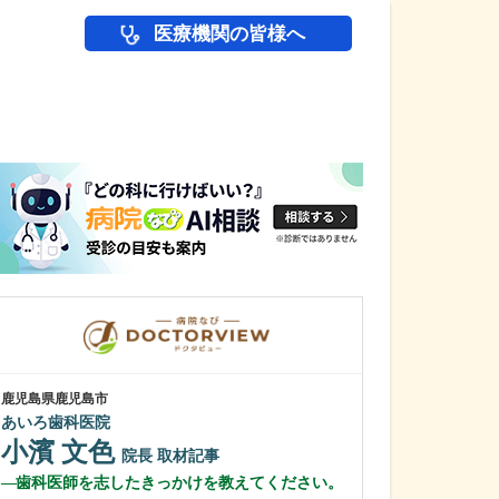
医療機関の皆様へ
医師(ドクター)の
鹿児島県鹿児島市
鹿児島県鹿児島市
あいろ歯科医院
冨永内科
小濱 文色
冨永 裕一
院長
取材記事
歯科医師を志したきっかけを教えてください。
外来診療につい