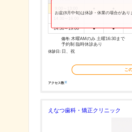
9:00～13:00
●
●
お盆(8月中旬)は休診・休業の場合があ
14:30～16:00
14:30～19:00
●
●
木曜AMのみ 土曜16:30まで
備考:
予約制 臨時休診あり
日、祝
休診日:
こ
※
アクセス数
えなつ歯科・矯正クリニック