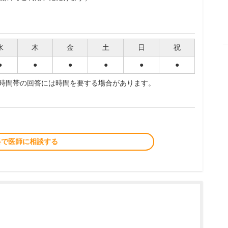
水
木
金
土
日
祝
●
●
●
●
●
●
夜時間帯の回答には時間を要する場合があります。
料で医師に相談する