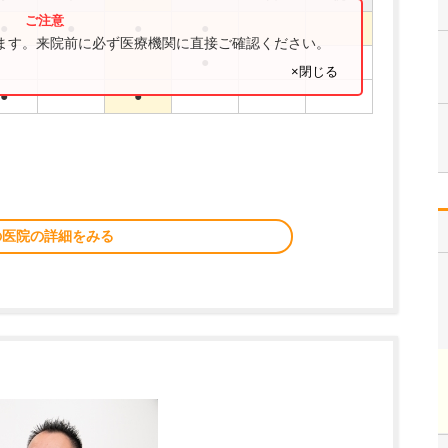
●
●
●
●
ります。来院前に必ず医療機関に直接ご確認ください。
●
×閉じる
●
●
の医院の詳細をみる