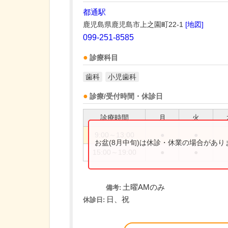
都通駅
鹿児島県鹿児島市上之園町22-1
[地図]
099-251-8585
診療科目
歯科
小児歯科
診療/受付時間・休診日
診療時間
月
火
9:00～13:00
●
●
お盆(8月中旬)は休診・休業の場合があ
15:00～19:00
●
●
土曜AMのみ
備考:
日、祝
休診日: