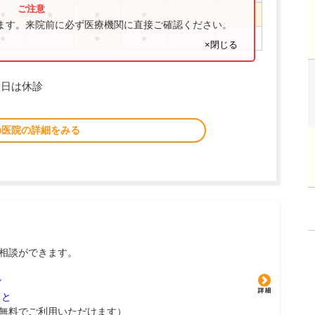
●
●
●
●
ります。来院前に必ず医療機関に直接ご確認ください。
●
●
●
×閉じる
曜日は休診
の医院の詳細をみる
相談ができます。
グ
こと
無料でご利用いただけます）