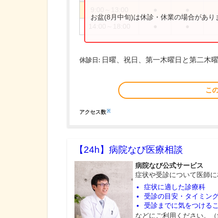
9:00～13:00
●
●
お盆(8月中旬)は休診・休業の場合があ
14:00～18:00
●
●
日曜、祝日、第一木曜日と第二木
休診日:
こ
※
アクセス数
【24h】
病院なび医療相談
病院なび公式サービス
症状や受診について医師に
症状に適した診療科
受診の目安・タイミン
受診までに気をつける
などにご利用ください。（