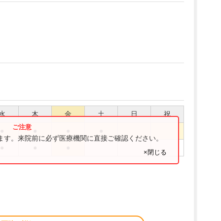
水
木
金
土
日
祝
●
●
●
●
ります。来院前に必ず医療機関に直接ご確認ください。
●
●
●
×閉じる