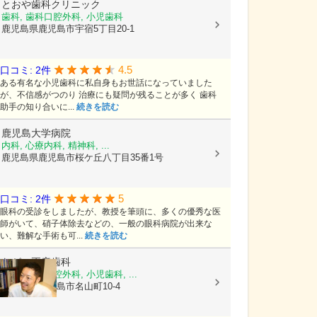
とおや歯科クリニック
歯科, 歯科口腔外科, 小児歯科
鹿児島県鹿児島市宇宿5丁目20-1
4.5
口コミ: 2件
ある有名な小児歯科に私自身もお世話になっていました
が、不信感がつのり 治療にも疑問が残ることが多く 歯科
助手の知り合いに...
続きを読む
鹿児島大学病院
内科, 心療内科, 精神科, ...
鹿児島県鹿児島市桜ケ丘八丁目35番1号
5
口コミ: 2件
眼科の受診をしましたが、教授を筆頭に、多くの優秀な医
師がいて、硝子体除去などの、一般の眼科病院が出来な
い、難解な手術も可...
続きを読む
ながい正彦歯科
歯科, 歯科口腔外科, 小児歯科, ...
鹿児島県鹿児島市名山町10-4