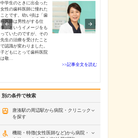
診療されていま
中学生のときに出会った
ありますか?
女性の歯科医師に憧れた
父の代から「地
ことです。幼い頃は「歯
りつけ医として
科医師は男性がする仕
うなご相談にも
事」というイメージをも
という姿勢で診
っていたのですが、その
ており、その思
先生の治療を受けたこと
も変わっていま
で認識が変わりました。
の専門にかかわ
子どもにとって歯科医院
なかの不調や貧
は敬…
期障害による不
>>記事全文を読む
ど…
別の条件で検索
唐湊駅の周辺駅から病院・クリニック
を探す
機能・特徴(女性医師など)から病院・