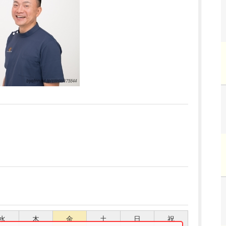
水
木
金
土
日
祝