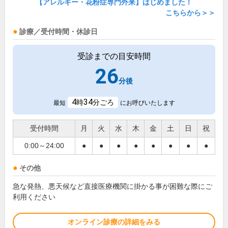
【アレルギー・花粉症専門外来】はじめました！
こちらから＞＞
診療／受付時間・休診日
受診までの目安時間
26
分後
4
34
時
分ごろ
最短
にお呼びいたします
受付時間
月
火
水
木
金
土
日
祝
0:00～24:00
●
●
●
●
●
●
●
●
その他
急な発熱、悪天候など直接医療機関に掛かる事が困難な際にご
利用ください
オンライン診療の詳細をみる