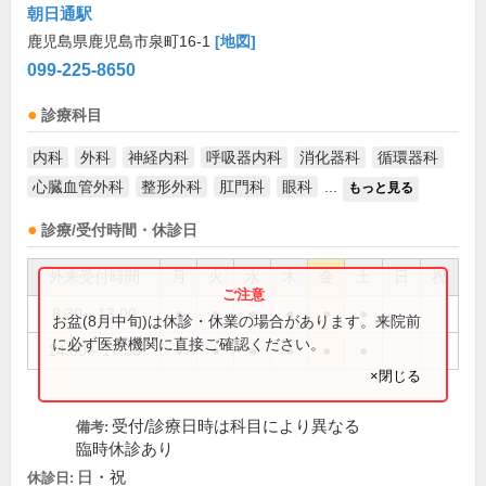
朝日通駅
鹿児島県鹿児島市泉町16-1
[地図]
099-225-8650
診療科目
内科
外科
神経内科
呼吸器内科
消化器科
循環器科
心臓血管外科
整形外科
肛門科
眼科
...
もっと見る
診療/受付時間・休診日
外来受付時間
月
火
水
木
金
土
日
祝
8:30～13:00
●
●
●
●
●
●
お盆(8月中旬)は休診・休業の場合があります。来院前
に必ず医療機関に直接ご確認ください。
14:00～17:30
●
●
●
●
●
●
×閉じる
受付/診療日時は科目により異なる
備考:
臨時休診あり
日・祝
休診日: