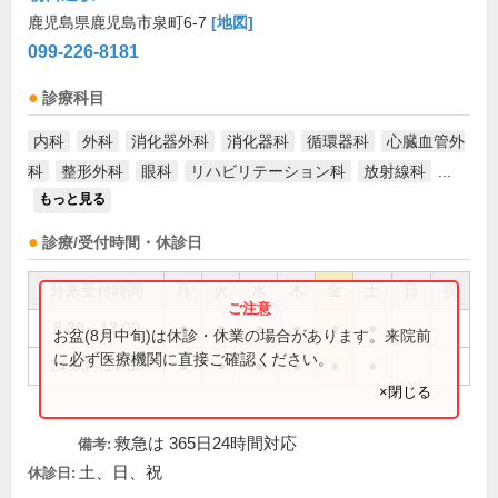
鹿児島県鹿児島市泉町6-7
[地図]
099-226-8181
診療科目
内科
外科
消化器外科
消化器科
循環器科
心臓血管外
科
整形外科
眼科
リハビリテーション科
放射線科
...
もっと見る
診療/受付時間・休診日
外来受付時間
月
火
水
木
金
土
日
祝
8:30～13:00
●
●
●
●
●
●
お盆(8月中旬)は休診・休業の場合があります。来院前
に必ず医療機関に直接ご確認ください。
14:00～17:30
●
●
●
●
●
●
×閉じる
救急は 365日24時間対応
備考:
土、日、祝
休診日: