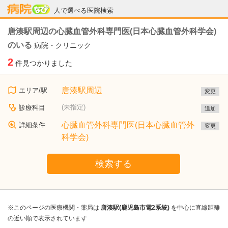
病院なび
人で選べる医院検索
唐湊駅周辺の心臓血管外科専門医(日本心臓血管外科学会)
のいる
病院・クリニック
2
件見つかりました
唐湊駅周辺
エリア/駅
変更
(未指定)
診療科目
追加
心臓血管外科専門医(日本心臓血管外
詳細条件
変更
科学会)
検索する
※このページの医療機関・薬局は
唐湊駅(鹿児島市電2系統)
を中心に直線距離
の近い順で表示されています