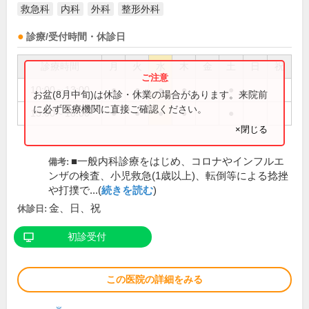
救急科
内科
外科
整形外科
診療/受付時間・休診日
診療時間
月
火
水
木
金
土
日
祝
10:00～13:00
●
●
●
●
●
お盆(8月中旬)は休診・休業の場合があります。来院前
に必ず医療機関に直接ご確認ください。
15:00～18:00
●
●
●
●
●
×閉じる
■一般内科診療をはじめ、コロナやインフルエ
備考:
ンザの検査、小児救急(1歳以上)、転倒等による捻挫
や打撲で...(
続きを読む
)
金、日、祝
休診日:
初診受付
この医院の詳細をみる