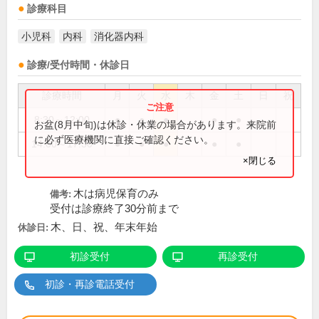
診療科目
小児科
内科
消化器内科
診療/受付時間・休診日
診療時間
月
火
水
木
金
土
日
祝
8:30～12:00
●
●
●
●
●
お盆(8月中旬)は休診・休業の場合があります。来院前
に必ず医療機関に直接ご確認ください。
14:00～17:30
●
●
●
●
●
×閉じる
木は病児保育のみ
備考:
受付は診療終了30分前まで
木、日、祝、年末年始
休診日:
初診受付
再診受付
初診・再診電話受付