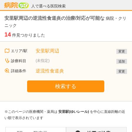
病院なび
人で選べる医院検索
安里駅周辺の逆流性食道炎の治療/対応が可能な
病院・クリ
ニック
14
件見つかりました
安里駅周辺
エリア/駅
変更
(未指定)
診療科目
追加
逆流性食道炎
詳細条件
変更
検索する
※このページの医療機関・薬局は
安里駅(ゆいレール)
を中心に直線距離の近
い順で表示されています