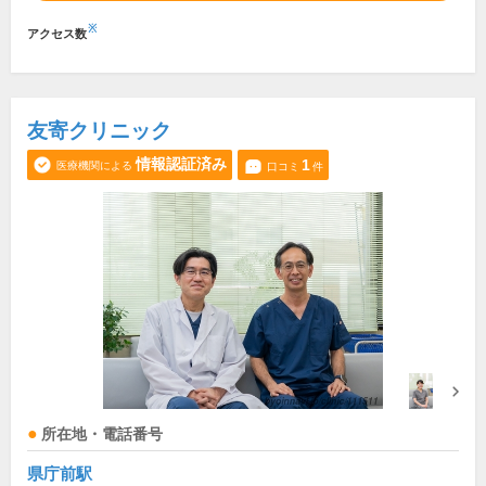
※
アクセス数
友寄クリニック
情報認証済み
1
医療機関による
口コミ
件
所在地・電話番号
県庁前駅