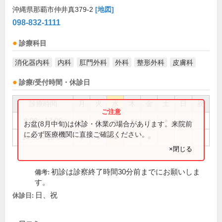
沖縄県那覇市仲井真379-2
[地図]
098-832-1111
診療科目
消化器内科
内科
肛門外科
外科
整形外科
皮膚科
診療/受付時間・休診日
診療時間
月
火
水
木
金
土
日
祝
9:00～13:00
●
●
●
●
●
●
お盆(8月中旬)は休診・休業の場合があります。来院前
に必ず医療機関に直接ご確認ください。
14:00～18:00
●
●
●
●
×閉じる
初診は診察終了時間30分前までにお願いしま
備考:
す。
日、祝
休診日: