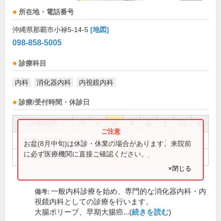
所在地・電話番号
沖縄県那覇市小禄5-14-5
[地図]
098-858-5005
診療科目
内科
消化器内科
内視鏡内科
診療/受付時間・休診日
診療時間
月
火
水
木
金
土
日
祝
9:00～11:30
●
●
●
●
●
●
お盆(8月中旬)は休診・休業の場合があります。来院前
に必ず医療機関に直接ご確認ください。
14:00～17:00
●
●
●
×閉じる
一般内科診療を始め、専門的な消化器内科・内
備考:
視鏡内科としての診療を行います。
大腸ポリープ、早期大腸癌...(
続きを読む
)