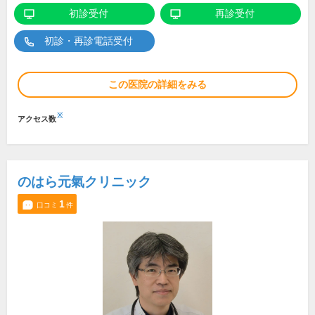
初診受付
再診受付
初診・再診電話受付
この医院の詳細をみる
※
アクセス数
のはら元氣クリニック
1
口コミ
件