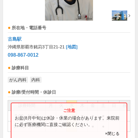
所在地・電話番号
古島駅
沖縄県那覇市銘苅3丁目21-21
[地図]
098-867-0012
診療科目
がん内科
内科
診療/受付時間・休診日
診療時間
月
火
水
木
金
土
日
祝
9:00～13:00
●
●
●
●
●
お盆(8月中旬)は休診・休業の場合があります。来院前
に必ず医療機関に直接ご確認ください。
14:30～17:30
●
●
●
●
●
×閉じる