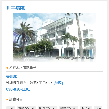
川平病院
所在地・電話番号
壺川駅
沖縄県那覇市古波蔵3丁目5-25
[地図]
098-836-1101
診療科目
内科
呼吸器内科
消化器内科
循環器内科
小児科
リハ