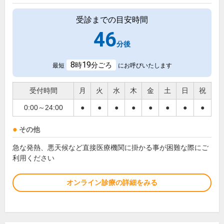
受診までの目安時間
46
分後
8
19
時
分ごろ
最短
にお呼びいたします
受付時間
月
火
水
木
金
土
日
祝
0:00～24:00
●
●
●
●
●
●
●
●
その他
急な発熱、悪天候など直接医療機関に掛かる事が困難な際にご
利用ください
オンライン診療の詳細をみる