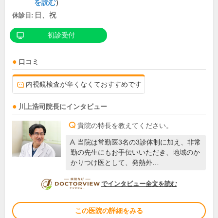
を読む
)
日、祝
休診日:
初診受付
口コミ
内視鏡検査が辛くなくておすすめです
川上浩司
院長
にインタビュー
貴院の特長を教えてください。
当院は常勤医3名の3診体制に加え、非常
勤の先生にもお手伝いいただき、地域のか
かりつけ医として、発熱外…
DOCTORVIEW
でインタビュー全文を読む
この医院の詳細をみる