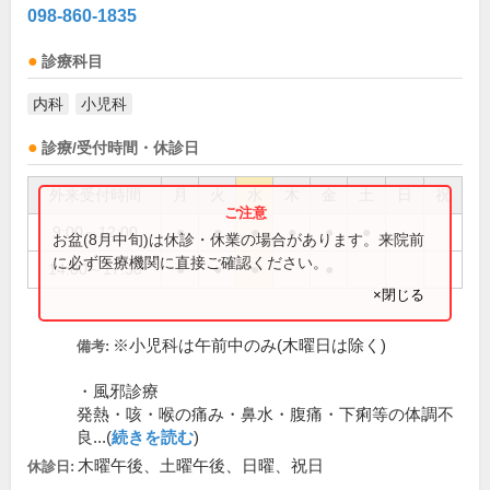
098-860-1835
診療科目
内科
小児科
診療/受付時間・休診日
外来受付時間
月
火
水
木
金
土
日
祝
9:00～12:00
●
●
●
●
●
●
お盆(8月中旬)は休診・休業の場合があります。来院前
に必ず医療機関に直接ご確認ください。
14:00～17:30
●
●
●
●
×閉じる
※小児科は午前中のみ(木曜日は除く)
備考:
・風邪診療
発熱・咳・喉の痛み・鼻水・腹痛・下痢等の体調不
良...(
続きを読む
)
木曜午後、土曜午後、日曜、祝日
休診日: