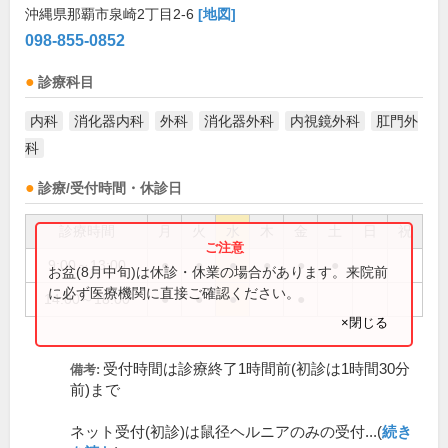
沖縄県那覇市泉崎2丁目2-6
[地図]
098-855-0852
診療科目
内科
消化器内科
外科
消化器外科
内視鏡外科
肛門外
科
診療/受付時間・休診日
診療時間
月
火
水
木
金
土
日
祝
9:00～13:00
●
●
●
●
●
●
お盆(8月中旬)は休診・休業の場合があります。来院前
に必ず医療機関に直接ご確認ください。
14:00～18:00
●
●
●
●
×閉じる
受付時間は診療終了1時間前(初診は1時間30分
備考:
前)まで
ネット受付(初診)は鼠径ヘルニアのみの受付...(
続き