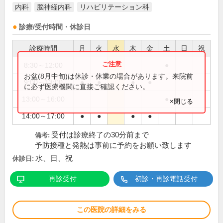
内科
脳神経内科
リハビリテーション科
診療/受付時間・休診日
診療時間
月
火
水
木
金
土
日
祝
8:30～12:00
●
お盆(8月中旬)は休診・休業の場合があります。来院前
9:00～13:00
●
●
●
●
に必ず医療機関に直接ご確認ください。
13:00～16:00
●
×閉じる
14:00～17:00
●
●
●
●
受付は診療終了の30分前まで
備考:
予防接種と発熱は事前に予約をお願い致します
水、日、祝
休診日:
再診受付
初診・再診電話受付
この医院の詳細をみる