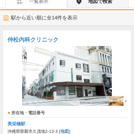
一覧表示
地図で検索
駅から近い順に全
14
件を表示
仲松内科クリニック
所在地・電話番号
美栄橋駅
沖縄県那覇市久茂地2-13-3
[地図]