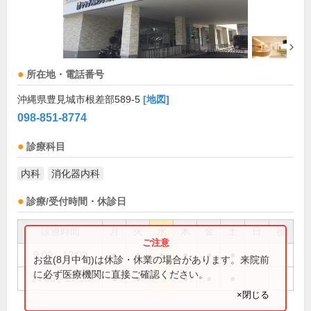
所在地・電話番号
沖縄県豊見城市根差部589-5
[地図]
098-851-8774
診療科目
内科
消化器内科
診療/受付時間・休診日
診療時間
月
火
水
木
金
土
日
祝
9:00～12:00
●
●
●
●
●
●
お盆(8月中旬)は休診・休業の場合があります。来院前
に必ず医療機関に直接ご確認ください。
14:00～17:00
●
●
●
●
●
×閉じる