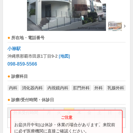
所在地・電話番号
小禄駅
沖縄県那覇市田原1丁目9-2
[地図]
098-859-5566
診療科目
内科
消化器内科
内視鏡内科
肛門外科
外科
乳腺外科
診療/受付時間・休診日
外来受付時間
月
火
水
木
金
土
日
祝
8:30～16:30
●
●
●
●
●
お盆(8月中旬)は休診・休業の場合があります。来院前
に必ず医療機関に直接ご確認ください。