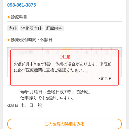
098-861-3875
診療科目
内科
消化器内科
肝臓内科
診療/受付時間・休診日
診療時間
月
火
水
木
金
土
日
祝
9:00～13:00
●
●
●
●
●
お盆(8月中旬)は休診・休業の場合があります。来院前
に必ず医療機関に直接ご確認ください。
15:00～19:00
●
●
●
●
●
×閉じる
月曜日～金曜日夜7時まで診療。
備考:
仕事帰りでも受診しやすい。
土、日、祝
休診日:
この医院の詳細をみる