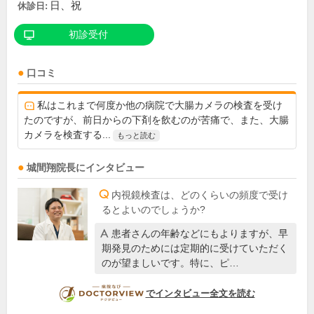
日、祝
休診日:
初診受付
口コミ
私はこれまで何度か他の病院で大腸カメラの検査を受け
たのですが、前日からの下剤を飲むのが苦痛で、また、大腸
カメラを検査する...
もっと読む
城間翔
院長
にインタビュー
内視鏡検査は、どのくらいの頻度で受け
るとよいのでしょうか?
患者さんの年齢などにもよりますが、早
期発見のためには定期的に受けていただく
のが望ましいです。特に、ピ…
DOCTORVIEW
でインタビュー全文を読む