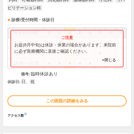
ビリテーション科
診療/受付時間・休診日
外来受付時間
月
火
水
木
金
土
日
祝
9:30～13:00
●
●
●
●
●
●
お盆(8月中旬)は休診・休業の場合があります。来院前
に必ず医療機関に直接ご確認ください。
15:00～17:00
●
×閉じる
15:00～18:30
●
●
●
●
●
臨時休診あり
備考:
日、祝
休診日:
この医院の詳細をみる
※
アクセス数