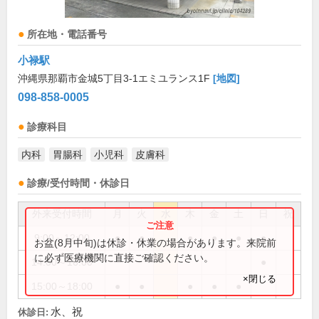
所在地・電話番号
小禄駅
沖縄県那覇市金城5丁目3-1エミユランス1F
[地図]
098-858-0005
診療科目
内科
胃腸科
小児科
皮膚科
診療/受付時間・休診日
外来受付時間
月
火
水
木
金
土
日
祝
9:00～12:00
●
●
●
●
●
●
お盆(8月中旬)は休診・休業の場合があります。来院前
に必ず医療機関に直接ご確認ください。
14:00～16:00
●
×閉じる
15:00～18:00
●
●
●
●
●
水、祝
休診日: