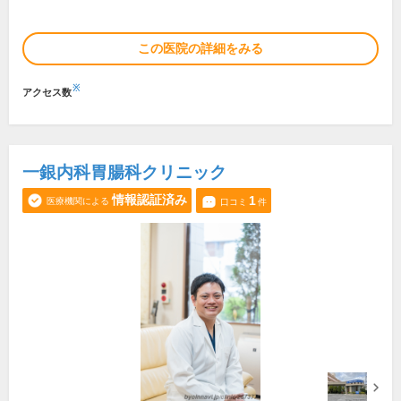
この医院の詳細をみる
※
アクセス数
一銀内科胃腸科クリニック
情報認証済み
1
医療機関による
口コミ
件