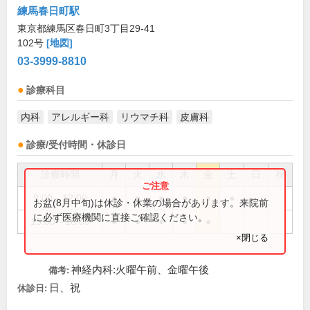
練馬春日町駅
東京都練馬区春日町3丁目29-41
102号
[地図]
03-3999-8810
診療科目
内科
アレルギー科
リウマチ科
皮膚科
診療/受付時間・休診日
診療時間
月
火
水
木
金
土
日
祝
9:00～12:00
●
●
●
●
●
●
お盆(8月中旬)は休診・休業の場合があります。来院前
に必ず医療機関に直接ご確認ください。
15:00～18:00
●
●
●
●
●
×閉じる
神経内科:火曜午前、金曜午後
備考:
日、祝
休診日: