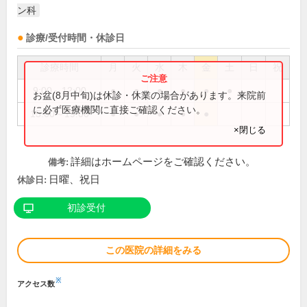
ン科
診療/受付時間・休診日
診療時間
月
火
水
木
金
土
日
祝
9:00～12:00
●
●
●
●
●
●
お盆(8月中旬)は休診・休業の場合があります。来院前
に必ず医療機関に直接ご確認ください。
15:00～19:00
●
●
●
●
●
×閉じる
詳細はホームページをご確認ください。
備考:
日曜、祝日
休診日:
初診受付
この医院の詳細をみる
※
アクセス数