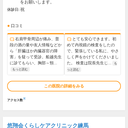
をお願いします。
祝
休診日:
口コミ
右肩甲骨周辺が痛み、普
とても安心できます。初
段の酒の量や友人情報などか
めて内視鏡の検査をしたの
ら「肝臓ほか内臓器官の障
で、緊張している私に、やさ
害」を疑って受診。船越先生
しく声をかけてくださいまし
に診てもらい、胸部～頸...
た。 検査は院長先生じ...
も
もっと読む
っと読む
この医院の詳細をみる
※
アクセス数
悠翔会くらしケアクリニック練馬