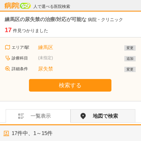
病院なび
人で選べる医院検索
練馬区の尿失禁の治療/対応が可能な
病院・クリニック
17
件見つかりました
練馬区
エリア/駅
変更
(未指定)
診療科目
追加
尿失禁
詳細条件
変更
検索する
一覧表示
地図で検索
17
件中、
1～15件