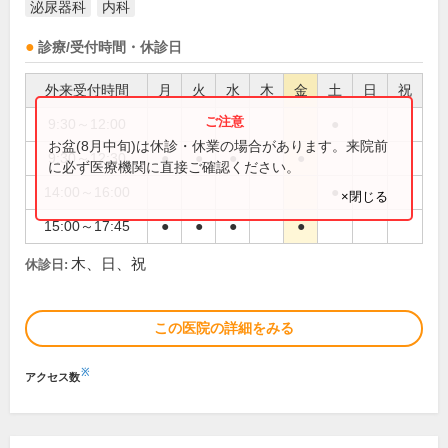
泌尿器科
内科
診療/受付時間・休診日
外来受付時間
月
火
水
木
金
土
日
祝
9:30～12:00
●
お盆(8月中旬)は休診・休業の場合があります。来院前
9:30～12:30
●
●
●
●
に必ず医療機関に直接ご確認ください。
14:00～16:00
●
×閉じる
15:00～17:45
●
●
●
●
木、日、祝
休診日:
この医院の詳細をみる
※
アクセス数