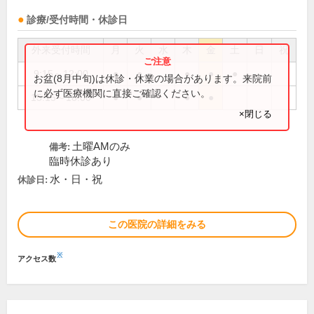
診療/受付時間・休診日
外来受付時間
月
火
水
木
金
土
日
祝
9:15～12:00
●
●
●
●
●
お盆(8月中旬)は休診・休業の場合があります。来院前
に必ず医療機関に直接ご確認ください。
15:15～18:00
●
●
●
●
×閉じる
土曜AMのみ
備考:
臨時休診あり
水・日・祝
休診日:
この医院の詳細をみる
※
アクセス数