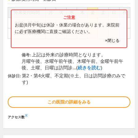
外来受付時間
月
火
水
木
金
土
日
祝
9:00～12:30
●
お盆(8月中旬)は休診・休業の場合があります。来院前
に必ず医療機関に直接ご確認ください。
14:30～17:30
●
●
×閉じる
上記は外来の診療時間となります。
備考:
月曜午後、水曜午前午後、木曜午前、金曜午前午
後、土曜、日曜は訪問診...(
続きを読む
)
第2・第4火曜、不定期(※土、日は訪問診療のみで
休診日:
す)
この医院の詳細をみる
※
アクセス数