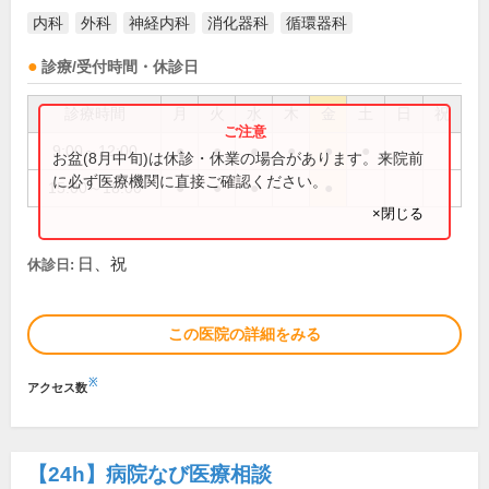
内科
外科
神経内科
消化器科
循環器科
診療/受付時間・休診日
診療時間
月
火
水
木
金
土
日
祝
9:00～12:00
●
●
●
●
●
●
お盆(8月中旬)は休診・休業の場合があります。来院前
に必ず医療機関に直接ご確認ください。
15:00～18:00
●
●
●
●
×閉じる
日、祝
休診日:
この医院の詳細をみる
※
アクセス数
【24h】
病院なび医療相談