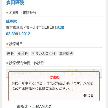
森田医院
所在地・電話番号
練馬駅
東京都練馬区豊玉北6丁目15-19
[地図]
03-3991-0012
診療科目
内科
小児科
耳鼻いんこう科
放射線科
診療/受付時間・休診日
外来受付時間
月
火
水
木
金
土
日
祝
8:45～11:45
●
●
●
●
●
●
お盆(8月中旬)は休診・休業の場合があります。来院前
に必ず医療機関に直接ご確認ください。
15:45～17:45
●
●
●
●
×閉じる
木・土曜AMのみ
備考: