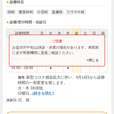
診療科目
内科
整形外科
小児科
皮膚科
リウマチ科
診療/受付時間・休診日
診療時間
月
火
水
木
金
土
日
祝
9:00～12:00
●
●
お盆(8月中旬)は休診・休業の場合があります。来院前
12:45～14:45
●
●
●
に必ず医療機関に直接ご確認ください。
14:00～17:00
●
×閉じる
15:00～18:00
●
●
新型コロナ感染拡大に伴い、4月14日から診療
備考:
時間の一部変更を致します。
火・木 18:00迄
日曜日...(
続きを読む
)
日、祝
休診日: