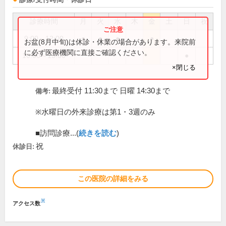
診療時間
月
火
水
木
金
土
日
祝
9:00～12:00
●
●
●
●
お盆(8月中旬)は休診・休業の場合があります。来院前
に必ず医療機関に直接ご確認ください。
10:00～15:00
●
×閉じる
最終受付 11:30まで 日曜 14:30まで
備考:
※水曜日の外来診療は第1・3週のみ
■訪問診療...(
続きを読む
)
祝
休診日:
この医院の詳細をみる
※
アクセス数