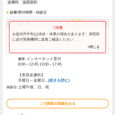
皮膚科
泌尿器科
診療/受付時間・休診日
診療時間
月
火
水
木
金
土
日
祝
9:30～13:30
●
お盆(8月中旬)は休診・休業の場合があります。来院前
に必ず医療機関に直接ご確認ください。
10:00～13:00
●
●
●
●
●
×閉じる
15:00～18:00
●
●
●
●
●
インターネット受付
備考:
8:00～12:45 13:00～17:45
【美容皮膚科】
月曜日～金曜日...(
続きを読む
)
土曜午後、日、祝
休診日:
この医院の詳細をみる
※