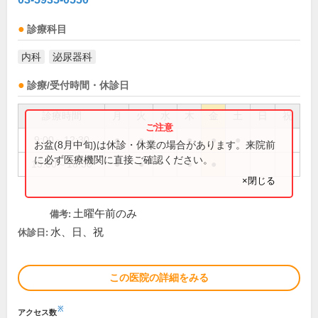
診療科目
内科
泌尿器科
診療/受付時間・休診日
診療時間
月
火
水
木
金
土
日
祝
9:00～12:30
●
●
●
●
●
お盆(8月中旬)は休診・休業の場合があります。来院前
に必ず医療機関に直接ご確認ください。
15:00～18:30
●
●
●
●
×閉じる
土曜午前のみ
備考:
水、日、祝
休診日:
この医院の詳細をみる
※
アクセス数