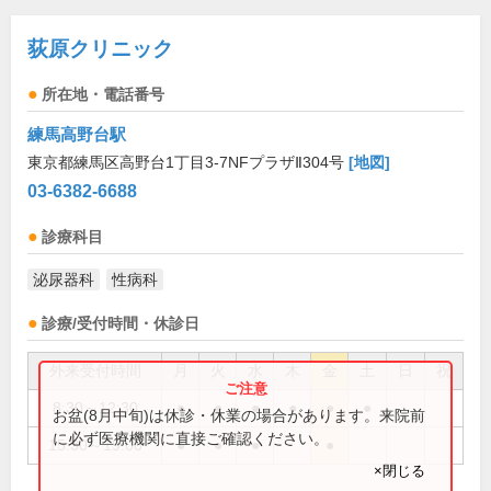
荻原クリニック
所在地・電話番号
練馬高野台駅
東京都練馬区高野台1丁目3-7NFプラザⅡ304号
[地図]
03-6382-6688
診療科目
泌尿器科
性病科
診療/受付時間・休診日
外来受付時間
月
火
水
木
金
土
日
祝
8:30～12:30
●
●
●
●
●
●
お盆(8月中旬)は休診・休業の場合があります。来院前
に必ず医療機関に直接ご確認ください。
15:30～19:00
●
●
●
●
×閉じる