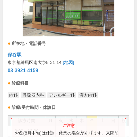
所在地・電話番号
保谷駅
東京都練馬区南大泉5-31-14
[地図]
03-3921-4159
診療科目
内科
呼吸器内科
アレルギー科
漢方内科
診療/受付時間・休診日
診療時間
月
火
水
木
金
土
日
祝
9:00～12:30
●
●
●
●
お盆(8月中旬)は休診・休業の場合があります。来院前