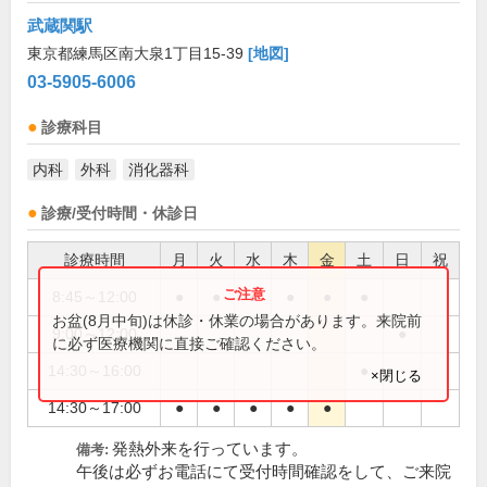
武蔵関駅
東京都練馬区南大泉1丁目15-39
[地図]
03-5905-6006
診療科目
内科
外科
消化器科
診療/受付時間・休診日
診療時間
月
火
水
木
金
土
日
祝
8:45～12:00
●
●
●
●
●
●
お盆(8月中旬)は休診・休業の場合があります。来院前
9:00～12:00
●
に必ず医療機関に直接ご確認ください。
14:30～16:00
●
×閉じる
14:30～17:00
●
●
●
●
●
発熱外来を行っています。
備考:
午後は必ずお電話にて受付時間確認をして、ご来院