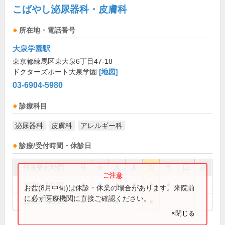
こばやし泌尿器科・皮膚科
所在地・電話番号
大泉学園駅
東京都練馬区東大泉6丁目47-18
ドクターズポート大泉学園
[地図]
03-6904-5980
診療科目
泌尿器科
皮膚科
アレルギー科
診療/受付時間・休診日
外来受付時間
月
火
水
木
金
土
日
祝
9:00～12:20
●
●
●
●
●
●
お盆(8月中旬)は休診・休業の場合があります。来院前
に必ず医療機関に直接ご確認ください。
15:00～18:20
●
●
●
●
×閉じる