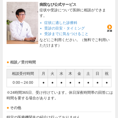
病院なび公式サービス
症状や受診について医師に相談ができま
す。
症状に適した診療科
受診の目安・タイミング
受診までに気をつけること
などにご利用ください。（無料でご利用い
ただけます）
相談／受付時間
相談受付時間
月
火
水
木
金
土
日
祝
0:00～24:00
●
●
●
●
●
●
●
●
※24時間365日、受け付けています。休日深夜時間帯の回答には
時間を要する場合があります。
その他
特定の医療機関名の紹介は行っておりません。