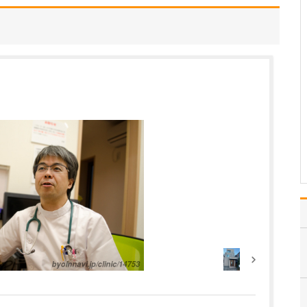
い。
当院では、気管支喘息と
慢性閉塞性肺疾患(COPD)
の診療に力を入れていま
す。まず、喘息が疑われ
る患者さんには、喘鳴(ゼ
ーゼー・ヒューヒューと
いう音)や咳、痰、息苦し
さ、胸の痛みといった症
状の有無を丁寧…
>>記事全文を読む