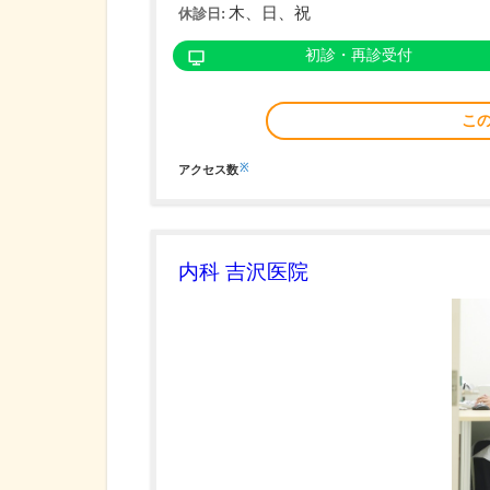
木、日、祝
休診日:
初診・再診受付
こ
※
アクセス数
内科 吉沢医院