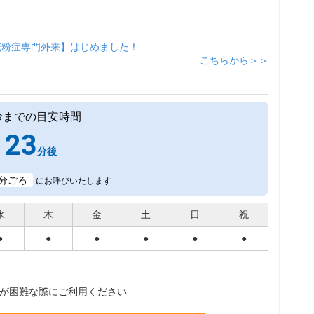
花粉症専門外来】はじめました！
こちらから＞＞
診までの目安時間
23
分後
分ごろ
にお呼びいたします
水
木
金
土
日
祝
●
●
●
●
●
●
が困難な際にご利用ください