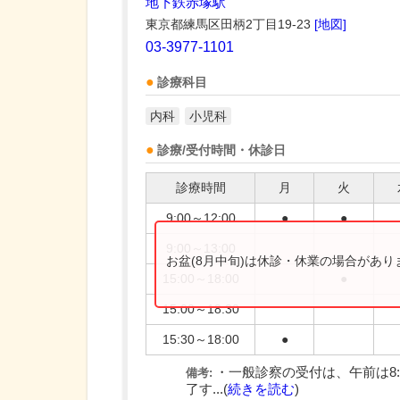
地下鉄赤塚駅
東京都練馬区田柄2丁目19-23
[地図]
03-3977-1101
診療科目
内科
小児科
診療/受付時間・休診日
診療時間
月
火
9:00～12:00
●
●
9:00～13:00
お盆(8月中旬)は休診・休業の場合があ
15:00～18:00
●
15:00～18:30
15:30～18:00
●
・一般診察の受付は、午前は8:00
備考:
了す...(
続きを読む
)