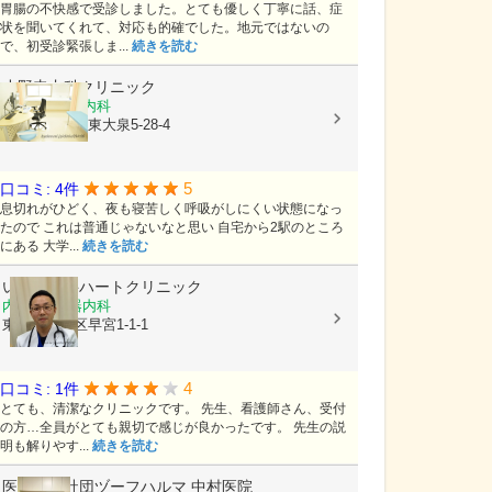
胃腸の不快感で受診しました。とても優しく丁寧に話、症
状を聞いてくれて、対応も的確でした。地元ではないの
で、初受診緊張しま...
続きを読む
小野寺内科クリニック
内科, 循環器内科
東京都練馬区東大泉5-28-4
5
口コミ: 4件
息切れがひどく、夜も寝苦しく呼吸がしにくい状態になっ
たので これは普通じゃないなと思い 自宅から2駅のところ
にある 大学...
続きを読む
いしだ内科ハートクリニック
内科, 循環器内科
東京都練馬区早宮1-1-1
4
口コミ: 1件
とても、清潔なクリニックです。 先生、看護師さん、受付
の方…全員がとても親切で感じが良かったです。 先生の説
明も解りやす...
続きを読む
医療法人社団ヅーフハルマ
中村医院