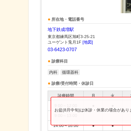
所在地・電話番号
地下鉄成増駅
東京都練馬区旭町3-25-21
ユーゲント兎月1F
[地図]
03-6423-0707
診療科目
内科
循環器科
診療/受付時間・休診日
診療時間
月
火
9:00～12:00
●
●
お盆(8月中旬)は休診・休業の場合があ
9:00～13:00
14:00～18:00
●
●