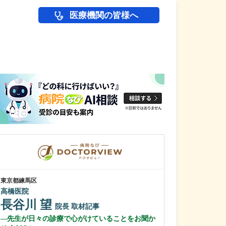
医療機関の皆様へ
医師(ドクター)の
東京都練馬区
東京都練馬区
高橋医院
上石神井耳鼻咽
長谷川 望
小田切 
院長
取材記事
先生が日々の診療で心がけていることをお聞か
小田切先生は“