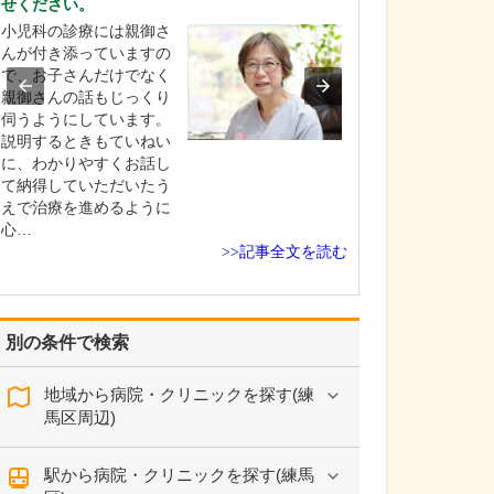
せください。
れているそうで
小児科の診療には親御さ
できる限り病気
んが付き添っていますの
階で診断し、早
で、お子さんだけでなく
していくことを
親御さんの話もじっくり
います。耳鼻咽
伺うようにしています。
うと「鼻水」や
説明するときもていねい
「のどの痛み」
に、わかりやすくお話し
症状で受診され
て納得していただいたう
いのですが、そ
えで治療を進めるように
重大な疾患が隠
心…
こと…
>>記事全文を読む
別の条件で検索
地域から病院・クリニックを探す(練
馬区周辺)
駅から病院・クリニックを探す(練馬