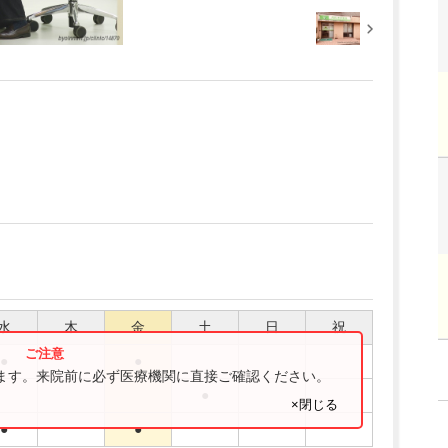
水
木
金
土
日
祝
●
●
ります。来院前に必ず医療機関に直接ご確認ください。
●
×閉じる
●
●