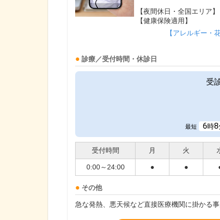
【夜間休日・全国エリア】
【健康保険適用】
【アレルギー・
診療／受付時間・休診日
受
6
8
時
最短
受付時間
月
火
0:00～24:00
●
●
その他
急な発熱、悪天候など直接医療機関に掛かる事