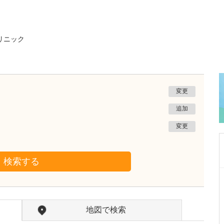
リニック
変更
追加
変更
検索する
東京都大田区
とじま内科クリニック
戸島 洋一
院長
取材記事
地図で検索
特に力を入れている診療について教えてくださ