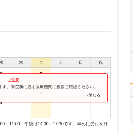
水
木
金
土
日
祝
●
●
●
ります。来院前に必ず医療機関に直接ご確認ください。
●
×閉じる
●
～11:00、午後は14:00～17:30です。早めに受付を終