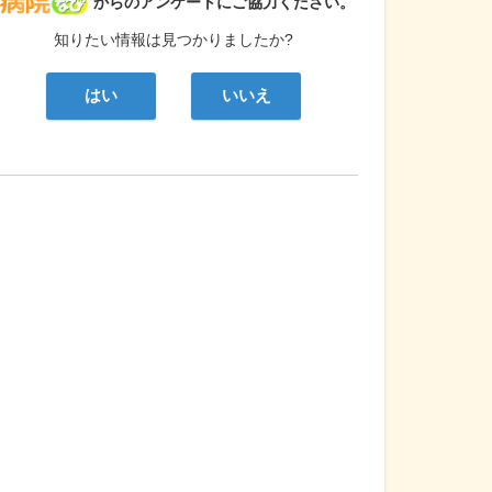
病院なび
からのアンケートにご協力ください。
知りたい情報は見つかりましたか?
はい
いいえ