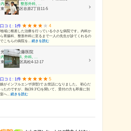
内科, 外科, 整形外科, ...
東京都練馬区谷原2丁目11-5
4
口コミ: 1件
地域に根差した治療を行っている小さな病院です。内科か
ら胃腸科、整形外科に至るまで一人の先生が診てくれるの
でこちらの病院を...
続きを読む
光が丘南佐藤医院
内科, 小児科, 外科, ...
東京都練馬区高松4-12-17
5
口コミ: 1件
娘がインフルエンザ(B型)で お世話になりました。 初心だ
ったのですが、熱(39.3℃)を聞いて、受付の方も即座に別
室へ...
続きを読む