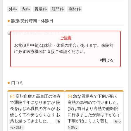
外科
内科
胃腸科
肛門科
麻酔科
診療/受付時間・休診日
(診療時間は直接お問い合わせください)
お盆(8月中旬)は休診・休業の場合があります。来院前
に必ず医療機関に直接ご確認ください。
×閉じる
口コミ
高脂血症と高血圧の治療
急な胃腸炎で下痢が酷く
で通院半年になりますが 院
高熱の為初めて伺いました。
長をはじめ職員の方々が お
(実は前日より高熱で他医院
優しくて不安もなくなり お
に行きましたが熱は下がらず
薬も減ってきました。...
下痢が始まりより苦し...
も
もっ
っと読む
と読む