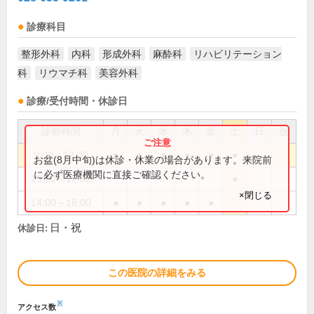
診療科目
整形外科
内科
形成外科
麻酔科
リハビリテーション
科
リウマチ科
美容外科
診療/受付時間・休診日
診療時間
月
火
水
木
金
土
日
祝
9:00～12:00
●
●
●
●
●
●
お盆(8月中旬)は休診・休業の場合があります。来院前
に必ず医療機関に直接ご確認ください。
13:00～16:00
●
×閉じる
14:00～18:00
●
●
●
●
●
日・祝
休診日:
この医院の詳細をみる
※
アクセス数