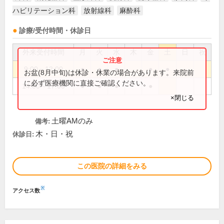
ハビリテーション科
放射線科
麻酔科
診療/受付時間・休診日
外来受付時間
月
火
水
木
金
土
日
祝
9:00～12:00
●
●
●
●
●
お盆(8月中旬)は休診・休業の場合があります。来院前
に必ず医療機関に直接ご確認ください。
14:00～17:00
●
●
●
●
×閉じる
土曜AMのみ
備考:
木・日・祝
休診日:
この医院の詳細をみる
※
アクセス数