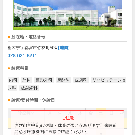
所在地・電話番号
栃木県宇都宮市竹林町504
[地図]
028-621-8211
診療科目
内科
外科
整形外科
麻酔科
皮膚科
リハビリテーショ
ン科
放射線科
診療/受付時間・休診日
診療時間
月
火
水
木
金
土
日
祝
8:45～12:00
●
●
●
●
●
●
お盆(8月中旬)は休診・休業の場合があります。来院前
に必ず医療機関に直接ご確認ください。
13:30～17:00
●