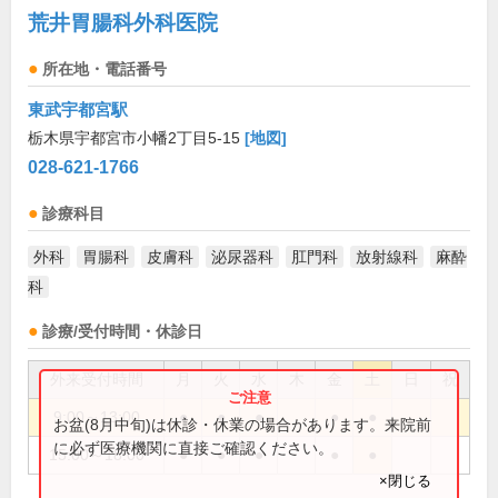
荒井胃腸科外科医院
所在地・電話番号
東武宇都宮駅
栃木県宇都宮市小幡2丁目5-15
[地図]
028-621-1766
診療科目
外科
胃腸科
皮膚科
泌尿器科
肛門科
放射線科
麻酔
科
診療/受付時間・休診日
外来受付時間
月
火
水
木
金
土
日
祝
9:00～13:00
●
●
●
●
●
お盆(8月中旬)は休診・休業の場合があります。来院前
に必ず医療機関に直接ご確認ください。
15:00～18:00
●
●
●
●
●
×閉じる