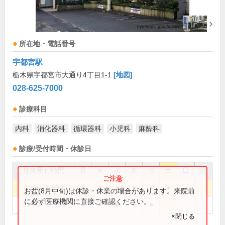
所在地・電話番号
宇都宮駅
栃木県宇都宮市大通り4丁目1-1
[地図]
028-625-7000
診療科目
内科
消化器科
循環器科
小児科
麻酔科
診療/受付時間・休診日
外来受付時間
月
火
水
木
金
土
日
祝
8:30～13:00
●
●
●
●
●
●
お盆(8月中旬)は休診・休業の場合があります。来院前
に必ず医療機関に直接ご確認ください。
15:00～17:30
●
●
●
●
●
×閉じる