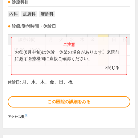
診療科目
内科
皮膚科
麻酔科
診療/受付時間・休診日
診療時間
月
火
水
木
金
土
日
祝
15:00～18:00
●
お盆(8月中旬)は休診・休業の場合があります。来院前
に必ず医療機関に直接ご確認ください。
17:45～20:45
●
×閉じる
月、水、木、金、日、祝
休診日:
この医院の詳細をみる
※
アクセス数