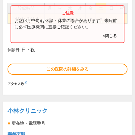
診療時間
月
火
水
木
金
土
日
祝
9:00～17:00
●
●
●
●
●
●
お盆(8月中旬)は休診・休業の場合があります。来院前
に必ず医療機関に直接ご確認ください。
×閉じる
日・祝
休診日:
この医院の詳細をみる
※
アクセス数
小林クリニック
所在地・電話番号
宇都宮駅