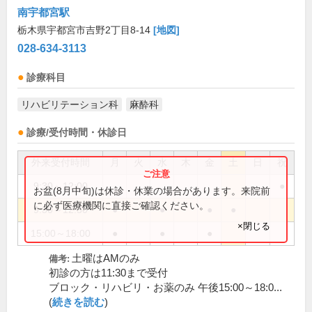
南宇都宮駅
栃木県宇都宮市吉野2丁目8-14
[地図]
028-634-3113
診療科目
リハビリテーション科
麻酔科
診療/受付時間・休診日
外来受付時間
月
火
水
木
金
土
日
祝
9:30～12:00
●
お盆(8月中旬)は休診・休業の場合があります。来院前
に必ず医療機関に直接ご確認ください。
9:30～12:30
●
●
●
●
×閉じる
15:00～18:00
●
●
●
土曜はAMのみ
備考:
初診の方は11:30まで受付
ブロック・リハビリ・お薬のみ 午後15:00～18:0...
(
続きを読む
)