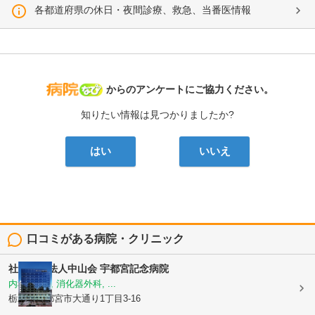
各都道府県の休日・夜間診療、救急、当番医情報
病院なび
からのアンケートにご協力ください。
知りたい情報は見つかりましたか?
はい
いいえ
口コミがある病院・クリニック
社会医療法人中山会
宇都宮記念病院
内科, 外科, 消化器外科, ...
栃木県宇都宮市大通り1丁目3-16