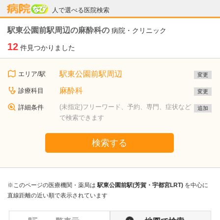
病院なび
人で選べる医院検索
駅東公園前駅周辺の麻酔科の
病院・クリニック
12
件見つかりました
駅東公園前駅周辺
エリア/駅
変更
麻酔科
診療科目
変更
(未指定)フリーワード、予約、専門、症状など
詳細条件
追加
で検索できます
検索する
※このページの医療機関・薬局は
駅東公園前駅(芳賀・宇都宮LRT)
を中心に
直線距離の近い順で表示されています