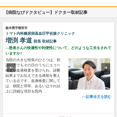
【病院なびドクタビュー】ドクター取材記事
栃木県宇都宮市
トマト内科糖尿病高血圧甲状腺クリニック
増渕 孝道
院長
取材記事
患者さんの快適性や利便性について、どのような工夫をされて
いますか?
当院の大きな特長のひとつは、初
診の方でもその日のうちにエコー
検査や血液検査を受けられ、診断
結果までお伝えできる体制を整え
ている点です。血液検査に関して
は、病院と同等、あるいはそれ以
上に詳細な項目を院内…
>>記事全文を読む