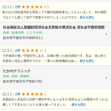
4.5
口コミ: 2件
私の父が消化器内科を受診して大腸内視鏡検査をしてもらいました。別の病院
ではとても痛くて途中で検査をやめてしまったのですが...
続きを読む
社会福祉法人恩賜財団済生会支部栃木県済生会
済生会宇都宮病院
内科, 血液内科, リウマチ科, ...
栃木県宇都宮市竹林町911-1
4
口コミ: 2件
大学病院が無い宇都宮市にある、設備の整った総合病院です。私は、婦人科と
耳鼻科に現在も通院中ですが、一通りの検査機材は揃っ...
続きを読む
たかのクリニック
外科, 内科, 胃腸科, ...
栃木県宇都宮市戸祭町2762
5
口コミ: 2件
高脂血症と高血圧の治療で通院半年になりますが 院長をはじめ職員の方々が お
優しくて不安もなくなり お薬も減ってきました。...
続きを読む