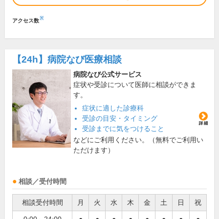
※
アクセス数
【24h】
病院なび医療相談
病院なび公式サービス
症状や受診について医師に相談ができま
す。
症状に適した診療科
受診の目安・タイミング
受診までに気をつけること
などにご利用ください。（無料でご利用い
ただけます）
相談／受付時間
相談受付時間
月
火
水
木
金
土
日
祝