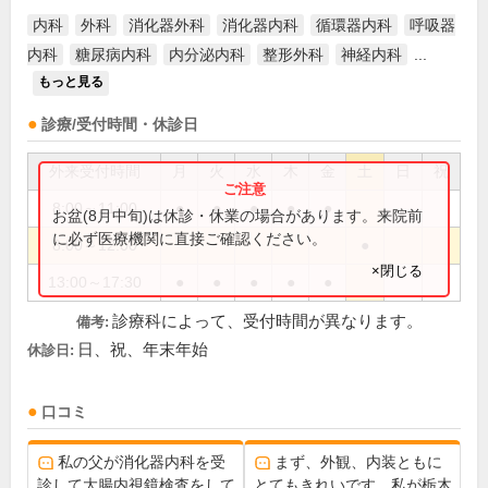
内科
外科
消化器外科
消化器内科
循環器内科
呼吸器
内科
糖尿病内科
内分泌内科
整形外科
神経内科
...
もっと見る
診療/受付時間・休診日
外来受付時間
月
火
水
木
金
土
日
祝
8:00～11:00
●
●
●
●
●
お盆(8月中旬)は休診・休業の場合があります。来院前
に必ず医療機関に直接ご確認ください。
8:00～12:00
●
×閉じる
13:00～17:30
●
●
●
●
●
診療科によって、受付時間が異なります。
備考:
日、祝、年末年始
休診日:
口コミ
私の父が消化器内科を受
まず、外観、内装ともに
診して大腸内視鏡検査をして
とてもきれいです。私が栃木