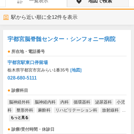
一覧表示
地図で検索
駅から近い順に全
12
件を表示
宇都宮脳脊髄センター・シンフォニー病院
所在地・電話番号
宇都宮駅東口停留場
栃木県宇都宮市宮みらい1番35号
[地図]
028-680-5111
診療科目
脳神経外科
脳神経内科
内科
循環器科
泌尿器科
小児
科
整形外科
麻酔科
リハビリテーション科
放射線科
...
もっと見る
診療/受付時間・休診日