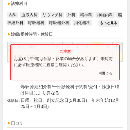
診療科目
内科
血液内科
リウマチ科
外科
精神科
神経内科
脳
神経外科
呼吸器科
呼吸器外科
消化器科
...
もっと見る
診療/受付時間・休診日
外来受付時間
月
火
水
木
金
土
日
祝
8:30～11:00
●
●
●
●
●
●
お盆(8月中旬)は休診・休業の場合があります。来院前
に必ず医療機関に直接ご確認ください。
×閉じる
原則紹介制/一部診療科予約制/受付・診療日時
備考:
は科目により異なる
日曜、祝日、創立記念日(5月30日)、年末年始(12月
休診日:
29日～1月3日)
口コミ