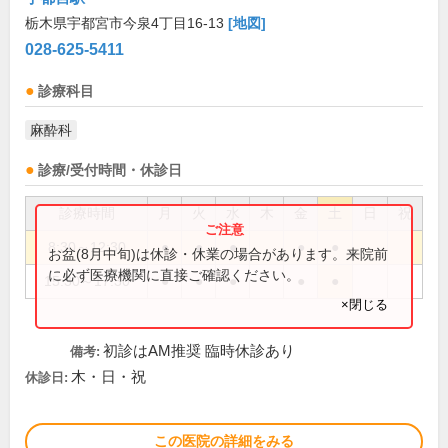
栃木県宇都宮市今泉4丁目16-13
[地図]
028-625-5411
診療科目
麻酔科
診療/受付時間・休診日
診療時間
月
火
水
木
金
土
日
祝
8:30～12:30
●
●
●
●
●
お盆(8月中旬)は休診・休業の場合があります。来院前
に必ず医療機関に直接ご確認ください。
15:30～17:30
●
●
●
●
●
×閉じる
初診はAM推奨 臨時休診あり
備考:
木・日・祝
休診日:
この医院の詳細をみる