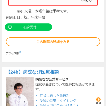
×閉じる
火曜・木曜午後は手術です。
備考:
日、祝、年末年始
休診日:
初診受付
この医院の詳細をみる
※
アクセス数
【24h】
病院なび医療相談
病院なび公式サービス
症状や受診について医師に相談ができま
す。
症状に適した診療科
受診の目安・タイミング
受診までに気をつけること