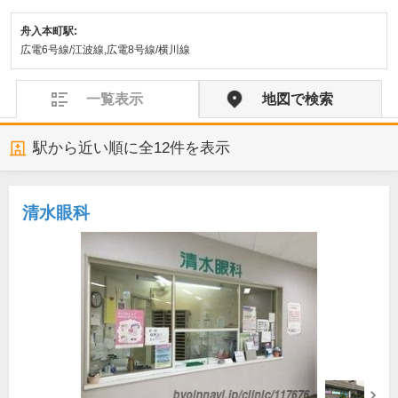
舟入本町駅:
広電6号線/江波線,広電8号線/横川線
一覧表示
地図で検索
駅から近い順に全
12
件を表示
清水眼科