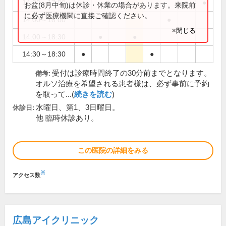
14:00～17:00
●
●
お盆(8月中旬)は休診・休業の場合があります。来院前
に必ず医療機関に直接ご確認ください。
14:00～18:00
●
×閉じる
14:00～18:30
●
●
14:30～18:30
●
●
受付は診療時間終了の30分前までとなります。
備考:
オルソ治療を希望される患者様は、必ず事前に予約
を取って...(
続きを読む
)
水曜日、第1、3日曜日。
休診日:
他 臨時休診あり。
この医院の詳細をみる
※
アクセス数
広島アイクリニック