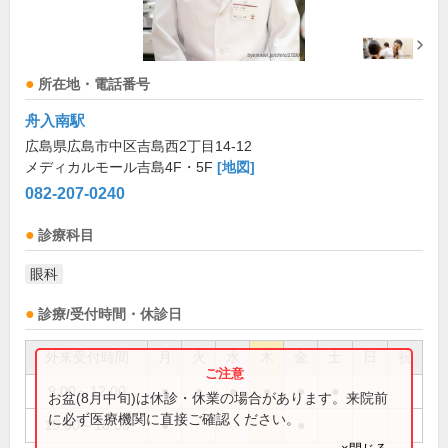
所在地・電話番号
舟入南駅
広島県広島市中区吉島西2丁目14-12
メディカルモール吉島4F・5F
[地図]
082-207-0240
診療科目
眼科
診療/受付時間・休診日
外来受付時間
月
火
水
木
金
土
日
祝
9:00～12:00
●
●
●
●
●
●
お盆(8月中旬)は休診・休業の場合があります。来院前
に必ず医療機関に直接ご確認ください。
15:00～18:00
●
●