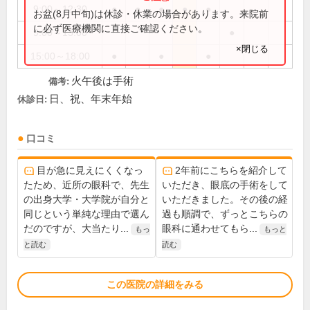
9:00～12:30
●
●
●
●
●
お盆(8月中旬)は休診・休業の場合があります。来院前
に必ず医療機関に直接ご確認ください。
9:00～13:00
●
×閉じる
15:00～18:00
●
●
●
火午後は手術
備考:
日、祝、年末年始
休診日:
口コミ
目が急に見えにくくなっ
2年前にこちらを紹介して
たため、近所の眼科で、先生
いただき、眼底の手術をして
の出身大学・大学院が自分と
いただきました。その後の経
同じという単純な理由で選ん
過も順調で、ずっとこちらの
だのですが、大当たり...
眼科に通わせてもら...
もっ
もっと
と読む
読む
この医院の詳細をみる