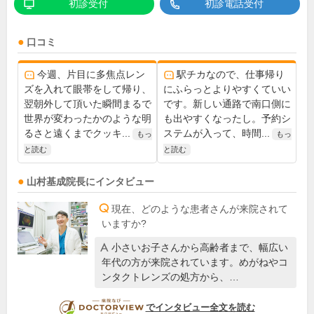
初診受付
初診電話受付
口コミ
今週、片目に多焦点レン
駅チカなので、仕事帰り
ズを入れて眼帯をして帰り、
にふらっとよりやすくていい
翌朝外して頂いた瞬間まるで
です。新しい通路で南口側に
世界が変わったかのような明
も出やすくなったし。予約シ
るさと遠くまでクッキ...
ステムが入って、時間...
もっ
もっ
と読む
と読む
山村基成
院長
にインタビュー
現在、どのような患者さんが来院されて
いますか?
小さいお子さんから高齢者まで、幅広い
年代の方が来院されています。めがねやコ
ンタクトレンズの処方から、…
DOCTORVIEW
でインタビュー全文を読む