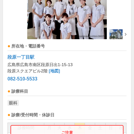
所在地・電話番号
段原一丁目駅
広島県広島市南区段原日出1-15-13
段原スクエアビル2階
[地図]
082-510-5533
診療科目
眼科
診療/受付時間・休診日
診療時間
月
火
水
木
金
土
日
祝