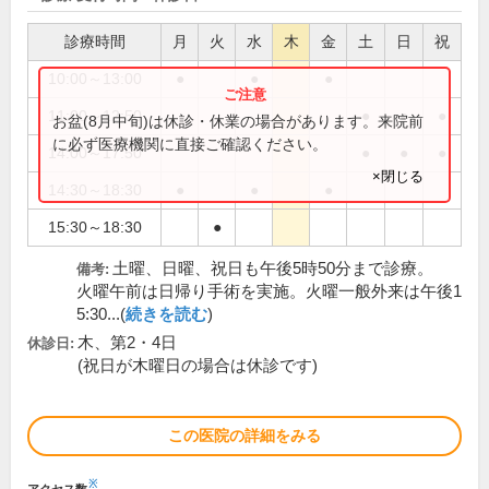
診療時間
月
火
水
木
金
土
日
祝
10:00～13:00
●
●
●
11:00～12:50
●
●
●
お盆(8月中旬)は休診・休業の場合があります。来院前
に必ず医療機関に直接ご確認ください。
14:00～17:50
●
●
●
×閉じる
14:30～18:30
●
●
●
15:30～18:30
●
土曜、日曜、祝日も午後5時50分まで診療。
備考:
火曜午前は日帰り手術を実施。火曜一般外来は午後1
5:30...(
続きを読む
)
木、第2・4日
休診日:
(祝日が木曜日の場合は休診です)
この医院の詳細をみる
※