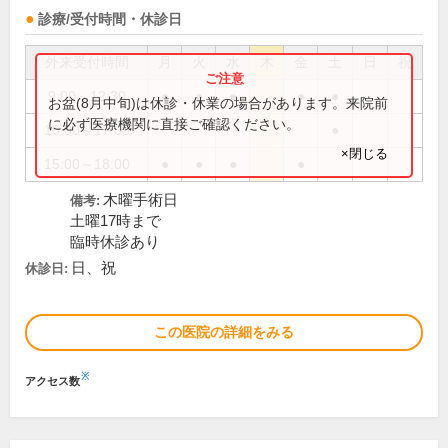
診療/受付時間・休診日
外来受付時間
月
火
水
木
金
土
日
祝
9:00～12:30
●
●
●
●
●
お盆(8月中旬)は休診・休業の場合があります。来院前
に必ず医療機関に直接ご確認ください。
15:00～17:00
●
×閉じる
15:00～18:00
●
●
●
●
木曜手術日
備考:
土曜17時まで
臨時休診あり
日、祝
休診日:
この医院の詳細をみる
※
アクセス数