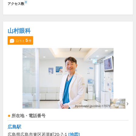
※
アクセス数
山村眼科
5
口コミ
件
所在地・電話番号
広島駅
広島県広島市東区若草町20-7-1
[地図]