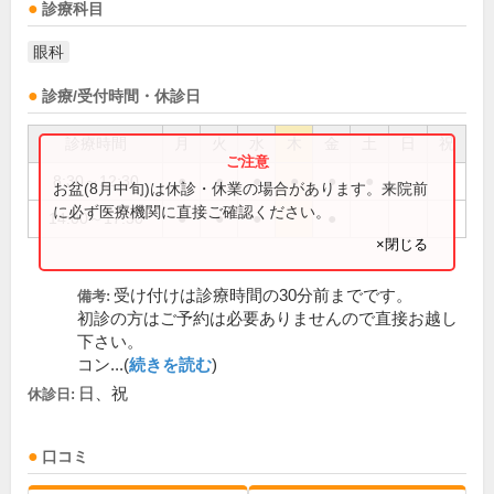
診療科目
眼科
診療/受付時間・休診日
診療時間
月
火
水
木
金
土
日
祝
8:30～12:30
●
●
●
●
●
●
お盆(8月中旬)は休診・休業の場合があります。来院前
に必ず医療機関に直接ご確認ください。
14:00～17:30
●
●
●
●
×閉じる
受け付けは診療時間の30分前までです。
備考:
初診の方はご予約は必要ありませんので直接お越し
下さい。
コン...(
続きを読む
)
日、祝
休診日:
口コミ