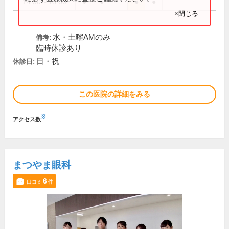
14:30～18:00
●
●
●
●
×閉じる
水・土曜AMのみ
備考:
臨時休診あり
日・祝
休診日:
この医院の詳細をみる
※
アクセス数
まつやま眼科
6
口コミ
件