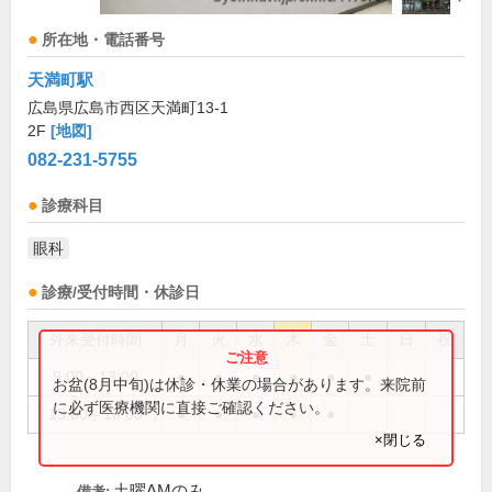
所在地・電話番号
天満町駅
広島県広島市西区天満町13-1
2F
[地図]
082-231-5755
診療科目
眼科
診療/受付時間・休診日
外来受付時間
月
火
水
木
金
土
日
祝
9:00～13:00
●
●
●
●
●
●
お盆(8月中旬)は休診・休業の場合があります。来院前
に必ず医療機関に直接ご確認ください。
15:00～18:00
●
●
●
●
●
×閉じる
土曜AMのみ
備考: