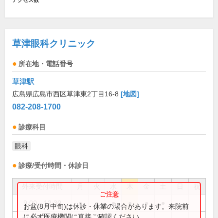
アクセス数
草津眼科クリニック
所在地・電話番号
草津駅
広島県広島市西区草津東2丁目16-8
[地図]
082-208-1700
診療科目
眼科
診療/受付時間・休診日
外来受付時間
月
火
水
木
金
土
日
祝
9:00～12:30
●
●
●
●
●
●
お盆(8月中旬)は休診・休業の場合があります。来院前
に必ず医療機関に直接ご確認ください。