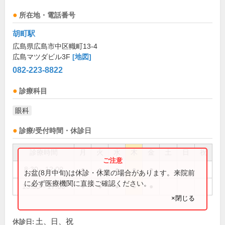
所在地・電話番号
胡町駅
広島県広島市中区幟町13-4
広島マツダビル3F
[地図]
082-223-8822
診療科目
眼科
診療/受付時間・休診日
診療時間
月
火
水
木
金
土
日
祝
8:30～12:00
●
●
●
●
●
お盆(8月中旬)は休診・休業の場合があります。来院前
に必ず医療機関に直接ご確認ください。
13:30～17:00
●
●
●
●
●
×閉じる
土、日、祝
休診日: