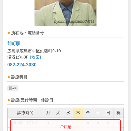
所在地・電話番号
胡町駅
広島県広島市中区鉄砲町9-10
湯浅ビル3F
[地図]
082-224-3030
診療科目
眼科
診療/受付時間・休診日
診療時間
月
火
水
木
金
土
日
祝
9:30～12:30
●
●
●
●
●