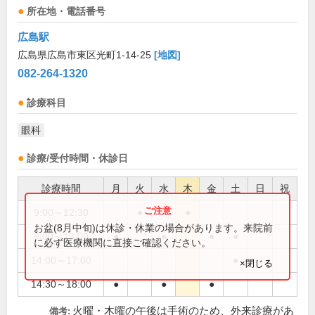
所在地・電話番号
広島駅
広島県広島市東区光町1-14-25
[地図]
082-264-1320
診療科目
眼科
診療/受付時間・休診日
診療時間
月
火
水
木
金
土
日
祝
9:00～12:30
●
●
お盆(8月中旬)は休診・休業の場合があります。来院前
9:00～13:00
●
●
●
●
に必ず医療機関に直接ご確認ください。
14:00～17:00
●
×閉じる
14:30～18:00
●
●
●
火曜・木曜の午後は手術のため、外来診療があ
備考: