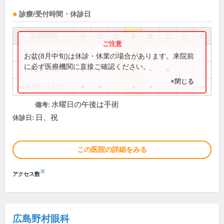
診療/受付時間・休診日
診療時間
月
火
水
木
金
土
日
祝
9:00～10:30
●
お盆(8月中旬)は休診・休業の場合があります。来院前
に必ず医療機関に直接ご確認ください。
9:00～12:30
●
●
●
●
●
×閉じる
14:00～17:00
●
●
●
●
水曜日の午後は手術
備考:
日、祝
休診日:
この医院の詳細をみる
※
アクセス数
広島野村眼科