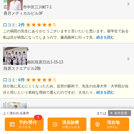
眼科
広島県広島市中区三川町7-1
香月メディカルビル3F
5
口コミ: 2件
この病院の先生にありがとうございますと言いたいと思います。留学生である
私は目が病気になってしまうので、藤高眼科に行って先...
続きを読む
まつやま眼科
眼科
広島県広島市南区段原日出1-15-13
段原スクエアビル2階
5
口コミ: 6件
目が急に見えにくくなったため、近所の眼科で、先生の出身大学・大学院が自
分と同じという単純な理由で選んだのですが、大当たり...
続きを読む
山村眼科
眼科
条件変更
広島県広島市東区若草町20-7-1
5
予約/受付
現在診療
現在地
5
口コミ: 5件