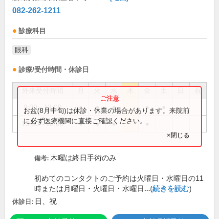
082-262-1211
診療科目
眼科
診療/受付時間・休診日
外来受付時間
月
火
水
木
金
土
日
祝
9:00～13:00
●
●
●
●
●
お盆(8月中旬)は休診・休業の場合があります。来院前
に必ず医療機関に直接ご確認ください。
15:00～18:00
●
●
●
●
×閉じる
木曜は終日手術のみ
備考:
初めてのコンタクトのご予約は火曜日・水曜日の11
時または月曜日・火曜日・水曜日...(
続きを読む
)
日、祝
休診日: