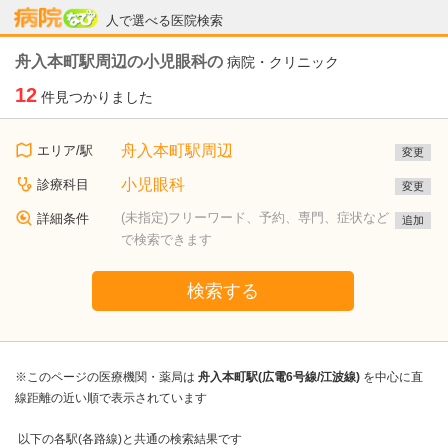
病院なび
人で選べる医院検索
舟入本町駅周辺の小児眼科の
病院・クリニック
12
件見つかりました
舟入本町駅周辺
エリア/駅
変更
小児眼科
診療科目
変更
(未指定)フリーワード、予約、専門、症状など
詳細条件
追加
で検索できます
検索する
※このページの医療機関・薬局は
舟入本町駅(広電6号線/江波線)
を中心に直
線距離の近い順で表示されています
以下の各駅(各路線)と共通の検索結果です