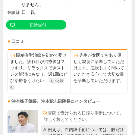
りません。
日、祝
休診日:
初診受付
口コミ
眼精疲労治療を初めて受け
先生が女医でもあり優
ました。疲れ目が治療後はス
しく親切に診断していただ
ッキリ。リラックスできスト
けます。症状もよく聞いて
レス解消にもなり、週1回はぜ
いただき安心して大切な目
ひ治療をうけたい...
を診断していただけます。
もっと読
む
沖本峰子
院長
、
沖本聡志
副院長
にインタビュー
貴院で受けられる日帰り手術について、
詳しく教えてください。
例えば、白内障手術については、眼だけ