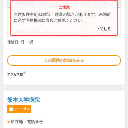
診療時間
月
火
水
木
金
土
日
祝
9:00～11:00
●
●
●
●
●
●
お盆(8月中旬)は休診・休業の場合があります。来院前
に必ず医療機関に直接ご確認ください。
14:00～17:00
●
●
●
×閉じる
14:00～19:00
●
日・祝
休診日:
この医院の詳細をみる
※
アクセス数
熊本大学病院
4
口コミ
件
所在地・電話番号