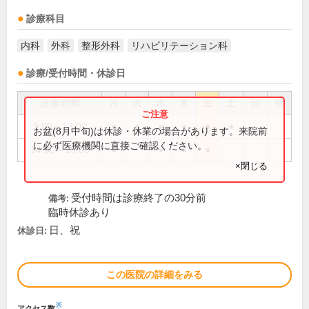
診療科目
内科
外科
整形外科
リハビリテーション科
診療/受付時間・休診日
診療時間
月
火
水
木
金
土
日
祝
9:00～13:00
●
●
●
●
●
●
お盆(8月中旬)は休診・休業の場合があります。来院前
に必ず医療機関に直接ご確認ください。
14:00～18:00
●
●
●
●
×閉じる
受付時間は診療終了の30分前
備考:
臨時休診あり
日、祝
休診日:
この医院の詳細をみる
※
アクセス数