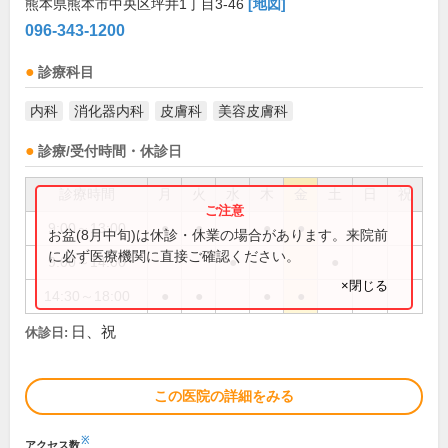
熊本県熊本市中央区坪井1丁目3-46
[地図]
096-343-1200
診療科目
内科
消化器内科
皮膚科
美容皮膚科
診療/受付時間・休診日
診療時間
月
火
水
木
金
土
日
祝
9:00～13:00
●
●
●
●
お盆(8月中旬)は休診・休業の場合があります。来院前
に必ず医療機関に直接ご確認ください。
9:00～14:00
●
●
×閉じる
14:30～18:00
●
●
●
●
日、祝
休診日:
この医院の詳細をみる
※
アクセス数