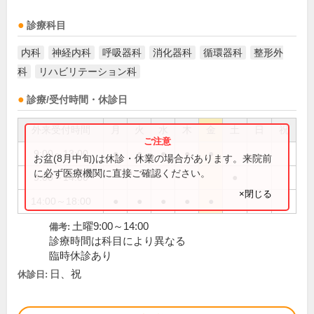
診療科目
内科
神経内科
呼吸器科
消化器科
循環器科
整形外
科
リハビリテーション科
診療/受付時間・休診日
外来受付時間
月
火
水
木
金
土
日
祝
9:00～13:00
●
●
●
●
●
お盆(8月中旬)は休診・休業の場合があります。来院前
に必ず医療機関に直接ご確認ください。
9:00～14:00
●
×閉じる
14:00～18:00
●
●
●
●
●
土曜9:00～14:00
備考:
診療時間は科目により異なる
臨時休診あり
日、祝
休診日: