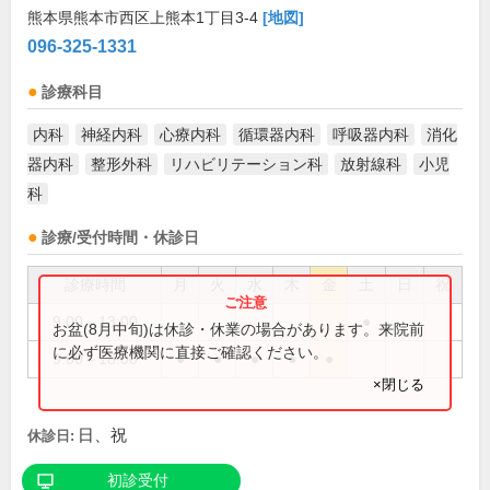
熊本県熊本市西区上熊本1丁目3-4
[地図]
096-325-1331
診療科目
内科
神経内科
心療内科
循環器内科
呼吸器内科
消化
器内科
整形外科
リハビリテーション科
放射線科
小児
科
診療/受付時間・休診日
診療時間
月
火
水
木
金
土
日
祝
9:00～13:00
●
お盆(8月中旬)は休診・休業の場合があります。来院前
に必ず医療機関に直接ご確認ください。
9:00～18:00
●
●
●
●
●
×閉じる
日、祝
休診日:
初診受付