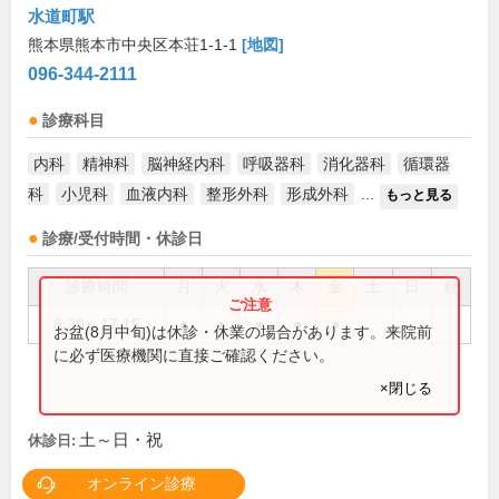
水道町駅
熊本県熊本市中央区本荘1-1-1
[地図]
096-344-2111
診療科目
内科
精神科
脳神経内科
呼吸器科
消化器科
循環器
科
小児科
血液内科
整形外科
形成外科
...
もっと見る
診療/受付時間・休診日
診療時間
月
火
水
木
金
土
日
祝
8:30～17:15
●
●
●
●
●
お盆(8月中旬)は休診・休業の場合があります。来院前
に必ず医療機関に直接ご確認ください。
×閉じる
土～日・祝
休診日:
オンライン診療