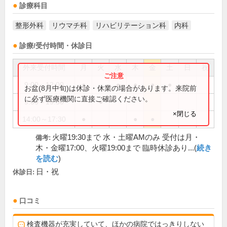
診療科目
整形外科
リウマチ科
リハビリテーション科
内科
診療/受付時間・休診日
外来受付時間
月
火
水
木
金
土
日
祝
9:00～12:00
●
●
●
●
●
お盆(8月中旬)は休診・休業の場合があります。来院前
に必ず医療機関に直接ご確認ください。
9:00～19:30
●
×閉じる
14:00～17:30
●
●
●
火曜19:30まで 水・土曜AMのみ 受付は月・
備考:
木・金曜17:00、火曜19:00まで 臨時休診あり...(
続き
を読む
)
日・祝
休診日:
口コミ
検査機器が充実していて、ほかの病院ではっきりしない