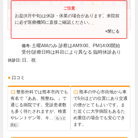
外来受付時間
月
火
水
木
金
土
日
祝
8:30～12:00
●
●
●
●
●
●
お盆(8月中旬)は休診・休業の場合があります。来院前
に必ず医療機関に直接ご確認ください。
13:30～17:00
●
●
●
●
●
×閉じる
土曜AMのみ 診察はAM9:00、PM14:00開始
備考:
受付/診療日時は科目により異なる 臨時休診あり
日、祝
休診日:
口コミ
整形外科では熊本市内でも
熊本の中心市街地から車
有名で『ああ、熊整ね。』で
で5分ほどの位置にあり交通
通じる病院です。受診患者数
の便がとてもよいです。ま
も多く待たされますが、検査
た近くに大学病院もあるた
やレントゲン等、キ...
め重症の場合でも安心でき
もっと
ます。
読む