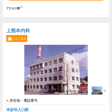
※
アクセス数
上熊本内科
2
口コミ
件
所在地・電話番号
本妙寺入口駅