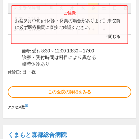
外来受付時間
月
火
水
木
金
土
日
祝
9:00～12:00
●
●
●
●
●
●
お盆(8月中旬)は休診・休業の場合があります。来院前
に必ず医療機関に直接ご確認ください。
14:00～17:00
●
●
●
●
●
●
×閉じる
受付8:30～12:00 13:30～17:00
備考:
診療・受付時間は科目により異なる
臨時休診あり
日・祝
休診日:
この医院の詳細をみる
※
アクセス数
くまもと森都総合病院