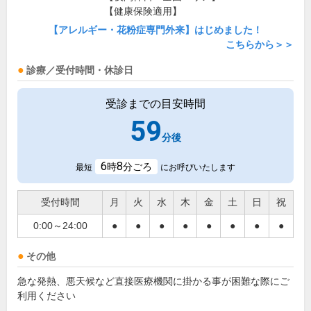
【健康保険適用】
【アレルギー・花粉症専門外来】はじめました！
こちらから＞＞
診療／受付時間・休診日
受診までの目安時間
59
分後
6
8
時
分ごろ
最短
にお呼びいたします
受付時間
月
火
水
木
金
土
日
祝
0:00～24:00
●
●
●
●
●
●
●
●
その他
急な発熱、悪天候など直接医療機関に掛かる事が困難な際にご
利用ください