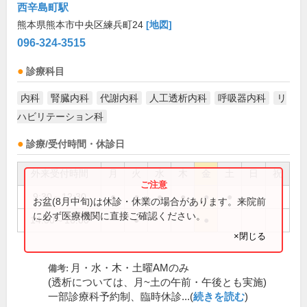
西辛島町駅
熊本県熊本市中央区練兵町24
[地図]
096-324-3515
診療科目
内科
腎臓内科
代謝内科
人工透析内科
呼吸器内科
リ
ハビリテーション科
診療/受付時間・休診日
外来受付時間
月
火
水
木
金
土
日
祝
9:30～12:30
●
●
●
●
●
●
お盆(8月中旬)は休診・休業の場合があります。来院前
に必ず医療機関に直接ご確認ください。
14:00～16:00
●
●
×閉じる
月・水・木・土曜AMのみ
備考:
(透析については、月~土の午前・午後とも実施)
一部診療科予約制、臨時休診...(
続きを読む
)