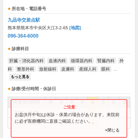
所在地・電話番号
九品寺交差点駅
熊本県熊本市中央区大江3-2-65
[地図]
096-364-6000
診療科目
肝臓・消化器内科
血液内科
循環器内科
腎臓内科
外
科
整形外科
放射線科
皮膚科
産婦人科
眼科
...
もっと見る
診療/受付時間・休診日
外来受付時間
月
火
水
木
金
土
日
祝
8:00～11:00
●
●
●
●
●
お盆(8月中旬)は休診・休業の場合があります。来院前
に必ず医療機関に直接ご確認ください。
12:30～15:30
●
●
●
●
●
×閉じる