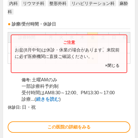
内科
リウマチ科
整形外科
リハビリテーション科
麻酔
科
診療/受付時間・休診日
診療時間
月
火
水
木
金
土
日
祝
9:00～12:30
●
●
●
●
●
●
お盆(8月中旬)は休診・休業の場合があります。来院前
に必ず医療機関に直接ご確認ください。
14:00～17:30
●
●
●
●
●
×閉じる
土曜AMのみ
備考:
一部診療科予約制
受付時間はAM8:30～12:00、PM13:30～17:00
診療...(
続きを読む
)
日・祝
休診日:
この医院の詳細をみる