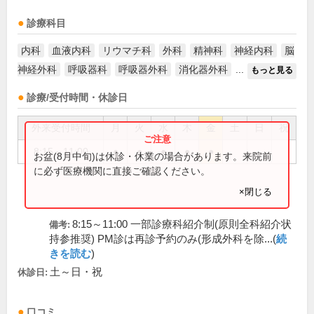
診療科目
内科
血液内科
リウマチ科
外科
精神科
神経内科
脳
神経外科
呼吸器科
呼吸器外科
消化器外科
...
もっと見る
診療/受付時間・休診日
外来受付時間
月
火
水
木
金
土
日
祝
8:15～11:00
●
●
●
●
●
お盆(8月中旬)は休診・休業の場合があります。来院前
に必ず医療機関に直接ご確認ください。
×閉じる
8:15～11:00 一部診療科紹介制(原則全科紹介状
備考:
持参推奨) PM診は再診予約のみ(形成外科を除...(
続
きを読む
)
土～日・祝
休診日:
口コミ