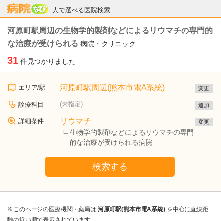
病院なび
人で選べる医院検索
河原町駅周辺の生物学的製剤などによるリウマチの専門的
な治療が受けられる
病院・クリニック
31
件見つかりました
河原町駅周辺(熊本市電A系統)
エリア/駅
変更
(未指定)
診療科目
追加
リウマチ
詳細条件
変更
生物学的製剤などによるリウマチの専門
的な治療が受けられる病院
検索する
※このページの医療機関・薬局は
河原町駅(熊本市電A系統)
を中心に直線距
離の近い順で表示されています