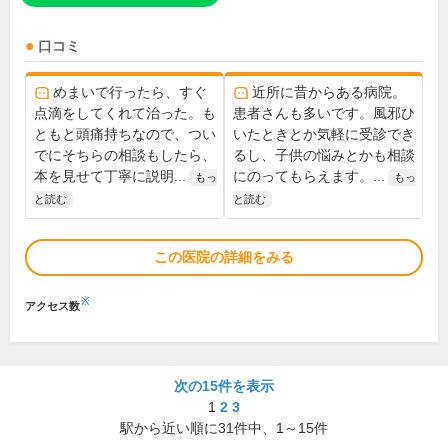
口コミ
めまいで行ったら、すぐ
近所に昔からある病院。
点滴をしてくれて治った。も
患者さんも多いです。風邪ひ
ともと頭痛持ちなので、つい
いたときとか気軽に受診でき
でにそちらの相談もしたら、
るし、子供の悩みとかも相談
本を見せて丁寧に説明...
にのってもらえます。...
もっ
もっ
と読む
と読む
この医院の詳細をみる
※
アクセス数
次の15件を表示
1
2
3
駅から近い順に
31
件中、
1～15件