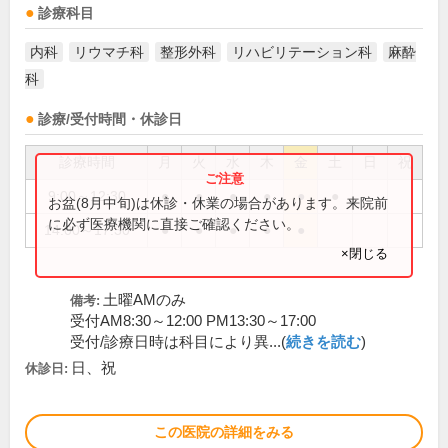
診療科目
内科
リウマチ科
整形外科
リハビリテーション科
麻酔
科
診療/受付時間・休診日
診療時間
月
火
水
木
金
土
日
祝
9:00～12:30
●
●
●
●
●
●
お盆(8月中旬)は休診・休業の場合があります。来院前
に必ず医療機関に直接ご確認ください。
14:00～17:30
●
●
●
●
●
×閉じる
土曜AMのみ
備考:
受付AM8:30～12:00 PM13:30～17:00
受付/診療日時は科目により異...(
続きを読む
)
日、祝
休診日:
この医院の詳細をみる