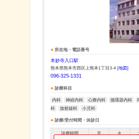
所在地・電話番号
本妙寺入口駅
熊本県熊本市西区上熊本1丁目3-4
[地図]
096-325-1331
診療科目
内科
神経内科
心療内科
循環器内科
科
放射線科
小児科
診療/受付時間・休診日
診療時間
月
火