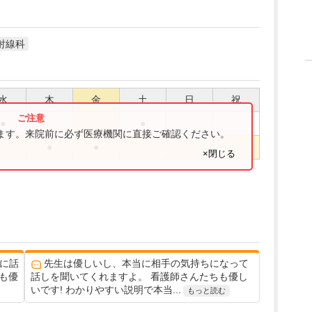
射線科
水
木
金
土
日
祝
●
●
ります。来院前に必ず医療機関に直接ご確認ください。
●
●
×閉じる
に話
先生は優しいし、本当に相手の気持ちになって
も優
話しを聞いてくれますよ。 看護師さんたちも優し
いです! わかりやすい説明で本当...
もっと読む