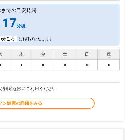
診までの目安時間
17
分後
5
分ごろ
にお呼びいたします
水
木
金
土
日
祝
●
●
●
●
●
●
が困難な際にご利用ください
イン診療の詳細をみる