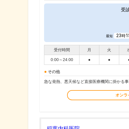
受
23
1
時
最短
受付時間
月
火
0:00～24:00
●
●
その他
急な発熱、悪天候など直接医療機関に掛かる事
オンラ
稲葉内科医院