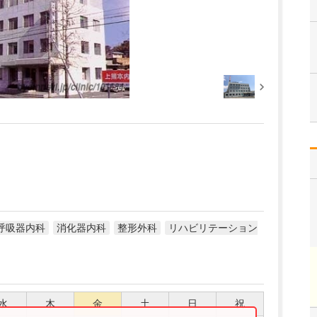
呼吸器内科
消化器内科
整形外科
リハビリテーション
水
木
金
土
日
祝