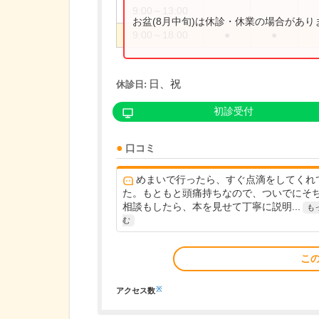
9:00～13:00
お盆(8月中旬)は休診・休業の場合があ
9:00～18:00
●
●
日、祝
休診日:
初診受付
口コミ
めまいで行ったら、すぐ点滴をしてくれ
た。もともと頭痛持ちなので、ついでにそ
相談もしたら、本を見せて丁寧に説明...
も
む
こ
※
アクセス数