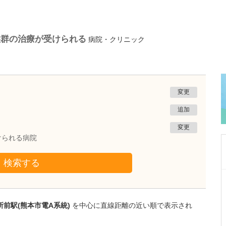
候群の治療が受けられる
病院・クリニック
変更
追加
変更
けられる病院
検索する
熊本県熊本市南区
たかしお内科ハートクリニック
高潮 征爾
前駅(熊本市電A系統)
を中心に直線距離の近い順で表示され
院長
取材記事
大学病院で要職を担ってきた先生が開業を決め