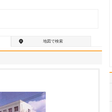
たのにはどのような理由があったのでしょうか?
心不全という病気は発症
すると治ることはなく、
患者さんは生涯付き合っ
ていかなくてはなりませ
ん。しかも、悪化と改善
を繰り返しながら病状は
だんだん悪くなっていき
地図で検索
ます。大学病院で後進の
育成に取り組みつつ、高
度…
>>記事全文を読む