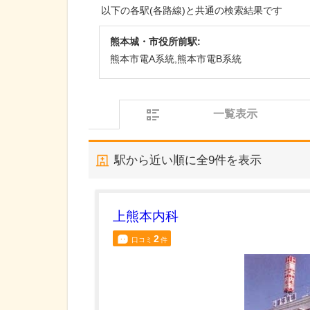
以下の各駅(各路線)と共通の検索結果です
熊本城・市役所前駅:
熊本市電A系統,熊本市電B系統
一覧表示
駅から近い順に全
9
件を表示
上熊本内科
2
口コミ
件