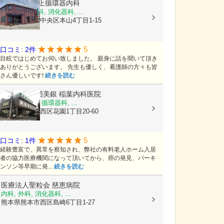
医療法人
村上循環器内科
内科, 呼吸器科, 消化器科, ...
熊本県熊本市中央区本山4丁目1-15
5
口コミ: 2件
目眩ではじめてお伺い致しました。 親身に話を聞いて頂き
ありがとうございます。 先生も優しく、看護師の方々も皆
さん優しいです!
続きを読む
医療法人社団美銀
稲葉内科医院
内科, 胃腸科, 循環器科, ...
熊本県熊本市西区花園1丁目20-60
5
口コミ: 1件
経験豊富で、異常を察知され、弊社の有料老人ホーム入居
者の協力医療機関になって頂いてから、癌の発見、パーキ
ンソン等早期に発...
続きを読む
医療法人聖粒会
慈恵病院
内科, 外科, 消化器科, ...
熊本県熊本市西区島崎6丁目1-27