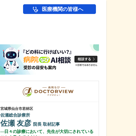
医療機関の皆様へ
医師(ドクター)の
宮城県仙台市若林区
岡山県倉敷市
佐瀬総合診療所
多田クリニック
多田 蘇音
佐瀬 友彦
院長
取材記事
多田 明子
日々の診療において、先生が大切にされている