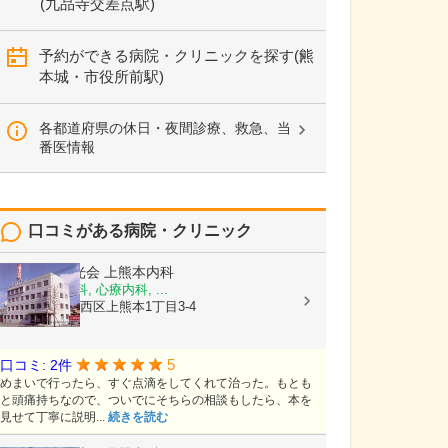
(九品寺交差点駅)
予約ができる病院・クリニックを探す(熊
本城・市役所前駅)
各都道府県の休日・夜間診療、救急、当
番医情報
口コミがある病院・クリニック
医療法人陽光会
上熊本内科
内科, 神経内科, 心療内科, ...
熊本県熊本市西区上熊本1丁目3-4
5
口コミ: 2件
めまいで行ったら、すぐ点滴をしてくれて治った。もとも
と頭痛持ちなので、ついでにそちらの相談もしたら、本を
見せて丁寧に説明...
続きを読む