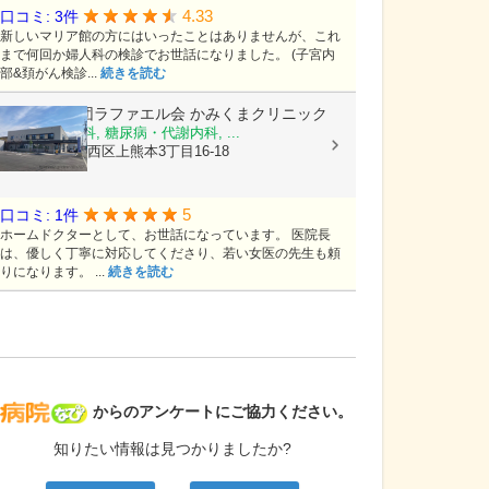
4.33
口コミ: 3件
新しいマリア館の方にはいったことはありませんが、これ
まで何回か婦人科の検診でお世話になりました。 (子宮内
部&頚がん検診...
続きを読む
医療法人社団ラファエル会
かみくまクリニック
整形外科, 内科, 糖尿病・代謝内科, ...
熊本県熊本市西区上熊本3丁目16-18
5
口コミ: 1件
ホームドクターとして、お世話になっています。 医院長
は、優しく丁寧に対応してくださり、若い女医の先生も頼
りになります。 ...
続きを読む
病院なび
からのアンケートにご協力ください。
知りたい情報は見つかりましたか?