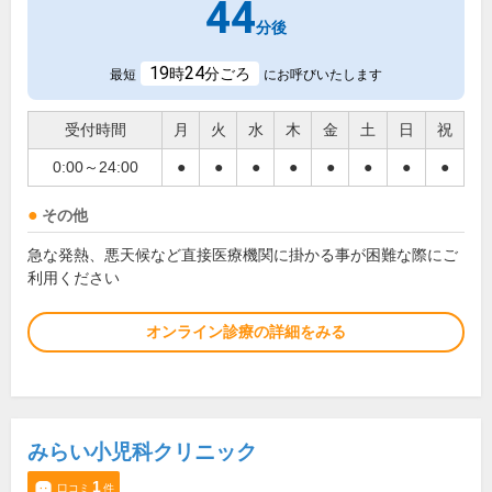
44
分後
19
24
時
分ごろ
最短
にお呼びいたします
受付時間
月
火
水
木
金
土
日
祝
0:00～24:00
●
●
●
●
●
●
●
●
その他
急な発熱、悪天候など直接医療機関に掛かる事が困難な際にご
利用ください
オンライン診療の詳細をみる
みらい小児科クリニック
1
口コミ
件