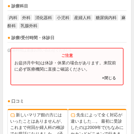
診療科目
内科
外科
消化器科
小児科
産婦人科
糖尿病内科
麻
酔科
乳腺外科
診療/受付時間・休診日
(診療時間は直接お問い合わせください)
お盆(8月中旬)は休診・休業の場合があります。来院前
に必ず医療機関に直接ご確認ください。
×閉じる
口コミ
新しいマリア館の方には
先生によって全く対応が
いったことはありませんが、
違いました…。 最初に受診
これまで何回か婦人科の検診
したのは2009年で(ちなみに
でお世話になりました。 (子
セカンドピニオンで行きま