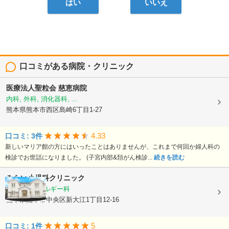
はい
いいえ
口コミがある病院・クリニック
医療法人聖粒会
慈恵病院
内科, 外科, 消化器科, ...
熊本県熊本市西区島崎6丁目1-27
4.33
口コミ: 3件
新しいマリア館の方にはいったことはありませんが、これまで何回か婦人科の
検診でお世話になりました。 (子宮内部&頚がん検診...
続きを読む
みらい小児科クリニック
小児科, アレルギー科
熊本県熊本市中央区新大江1丁目12-16
5
口コミ: 1件