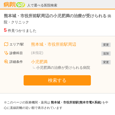
病院なび
人で選べる医院検索
熊本城・市役所前駅周辺の小児肥満の治療が受けられる
病
院・クリニック
5
件見つかりました
熊本城・市役所前駅周辺
エリア/駅
変更
(未指定)
診療科目
追加
小児肥満
詳細条件
変更
小児肥満の治療が受けられる病院
検索する
※このページの医療機関・薬局は
熊本城・市役所前駅(熊本市電A系統)
を中
心に直線距離の近い順で表示されています