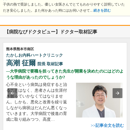
子供の熱で受診しました。優しい女医さんでとてもわかりやすく説明していた
だき安心しました。また何かあった時にはお伺いさせて...
続きを読む
【病院なびドクタビュー】ドクター取材記事
熊本県熊本市南区
たかしお内科ハートクリニック
高潮 征爾
院長
取材記事
大学病院で要職を担ってきた先生が開業を決めたのにはどのよ
うな理由があったのでしょうか?
心不全という病気は発症すると治
ることはなく、患者さんは生涯付
き合っていかなくてはなりませ
ん。しかも、悪化と改善を繰り返
しながら病状はだんだん悪くなっ
ていきます。大学病院で後進の育
成に取り組みつつ、高度…
>>記事全文を読む