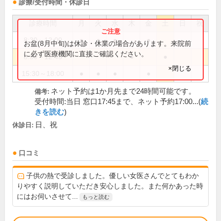
診療/受付時間・休診日
診療時間
月
火
水
木
金
土
日
祝
8:30～12:00
●
●
●
●
お盆(8月中旬)は休診・休業の場合があります。来院前
に必ず医療機関に直接ご確認ください。
8:30～12:45
●
●
×閉じる
15:30～18:00
●
●
●
●
ネット予約は1か月先まで24時間可能です。
備考:
受付時間:当日 窓口17:45まで、ネット予約17:00...(
続
きを読む
)
日、祝
休診日:
口コミ
子供の熱で受診しました。優しい女医さんでとてもわか
りやすく説明していただき安心しました。また何かあった時
にはお伺いさせて...
もっと読む