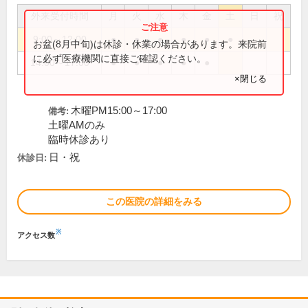
外来受付時間
月
火
水
木
金
土
日
祝
9:00～12:00
●
●
●
●
●
●
お盆(8月中旬)は休診・休業の場合があります。来院前
に必ず医療機関に直接ご確認ください。
14:00～17:00
●
●
●
●
●
×閉じる
木曜PM15:00～17:00
備考:
土曜AMのみ
臨時休診あり
日・祝
休診日:
この医院の詳細をみる
※
アクセス数