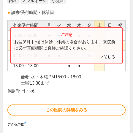
内科
アレルギー科
小児科
診療/受付時間・休診日
外来受付時間
月
火
水
木
金
土
日
祝
9:00～12:00
●
●
●
●
●
お盆(8月中旬)は休診・休業の場合があります。来院前
9:00～13:30
●
に必ず医療機関に直接ご確認ください。
14:00～18:00
●
●
●
×閉じる
15:00～18:00
●
●
水・木曜PM15:00～18:00
備考:
土曜13:30まで
日・祝
休診日:
この医院の詳細をみる
※
アクセス数