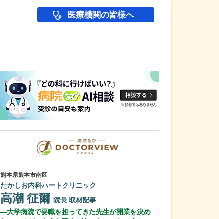
医療機関の皆様へ
医師(ドクター)の
熊本県熊本市南区
神奈川県川崎市麻生
たかしお内科ハートクリニック
百合が丘すみれ
高潮 征爾
松浦 健太
院長
取材記事
大学病院で要職を担ってきた先生が開業を決め
日々の診療で心