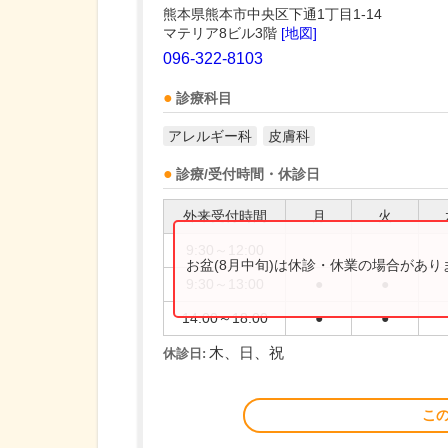
熊本県熊本市中央区下通1丁目1-14
マテリア8ビル3階
[地図]
096-322-8103
診療科目
アレルギー科
皮膚科
診療/受付時間・休診日
外来受付時間
月
火
9:30～12:00
お盆(8月中旬)は休診・休業の場合があ
9:30～13:00
●
●
14:00～18:00
●
●
木、日、祝
休診日:
こ