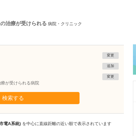
患の治療が受けられる
病院・クリニック
変更
追加
変更
治療が受けられる病院
検索する
愛知県名古屋市守山区
もりやまこどもとアレルギークリニック
吉田 明生
市電A系統)
を中心に直線距離の近い順で表示されています
院長
取材記事
診療の際に心がけていることを教えてくださ