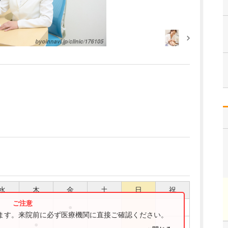
水
木
金
土
日
祝
●
ります。来院前に必ず医療機関に直接ご確認ください。
●