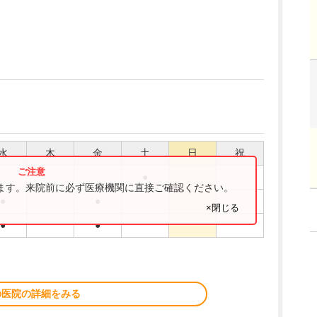
水
木
金
土
日
祝
●
ります。来院前に必ず医療機関に直接ご確認ください。
●
●
×閉じる
●
●
の医院の詳細をみる