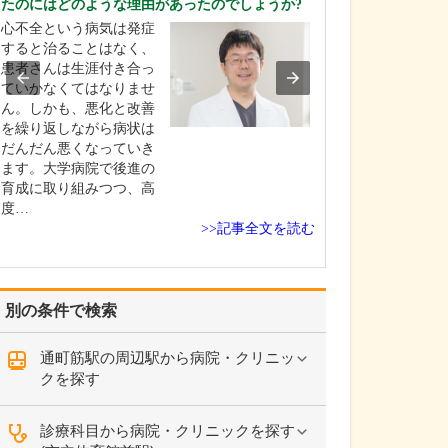
たのにはどのような理由があったのでしょうか?
い。
心不全という病気は発症
「患者さんの話
すると治ることはなく、
聞く」というこ
患者さんは生涯付き合っ
心がけています
ていかなくてはなりませ
んが医師に伝え
ん。しかも、悪化と改善
は、すべて「体
を繰り返しながら病状は
さ」から発せら
だんだん悪くなっていき
ものなので、適
ます。大学病院で後進の
や治療を行うた
育成に取り組みつつ、高
逃さないように
度…
います…
>>記事全文を読む
別の条件で検索
通町筋駅の周辺駅から病院・クリニッ
クを探す
診療科目から病院・クリニックを探す