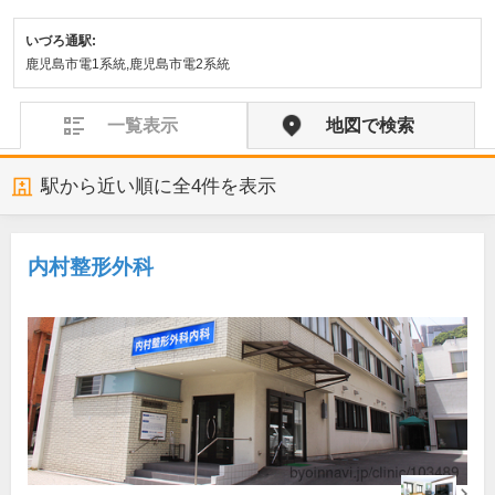
いづろ通駅:
鹿児島市電1系統,鹿児島市電2系統
一覧表示
地図で検索
駅から近い順に全
4
件を表示
内村整形外科