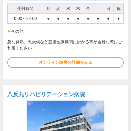
受付時間
月
火
水
木
金
土
日
祝
0:00～24:00
●
●
●
●
●
●
●
●
その他
急な発熱、悪天候など直接医療機関に掛かる事が困難な際にご
利用ください
オンライン診療の詳細をみる
八反丸リハビリテーション病院