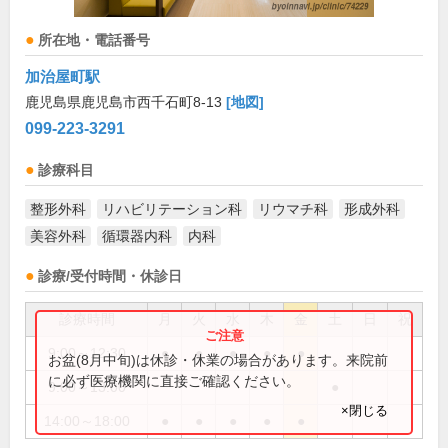
所在地・電話番号
加治屋町駅
鹿児島県鹿児島市西千石町8-13
[地図]
099-223-3291
診療科目
整形外科
リハビリテーション科
リウマチ科
形成外科
美容外科
循環器内科
内科
診療/受付時間・休診日
診療時間
月
火
水
木
金
土
日
祝
9:00～12:30
●
●
●
●
●
お盆(8月中旬)は休診・休業の場合があります。来院前
に必ず医療機関に直接ご確認ください。
9:00～13:00
●
×閉じる
14:00～18:00
●
●
●
●
●