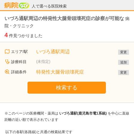
病院なび
人で選べる医院検索
いづろ通駅周辺の特発性大腿骨頭壊死症の診察が可能な
病
院・クリニック
4
件見つかりました
いづろ通駅周辺
エリア/駅
変更
(未指定)
診療科目
追加
特発性大腿骨頭壊死症
詳細条件
変更
検索する
※このページの医療機関・薬局は
いづろ通駅(鹿児島市電1系統)
を中心に直線
距離の近い順で表示されています
以下の各駅(各路線)と共通の検索結果です