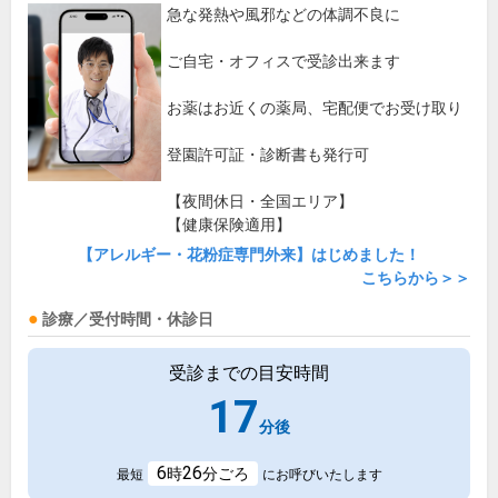
急な発熱や風邪などの体調不良に
ご自宅・オフィスで受診出来ます
お薬はお近くの薬局、宅配便でお受け取り
登園許可証・診断書も発行可
【夜間休日・全国エリア】
【健康保険適用】
【アレルギー・花粉症専門外来】はじめました！
こちらから＞＞
診療／受付時間・休診日
受診までの目安時間
17
分後
6
26
時
分ごろ
最短
にお呼びいたします