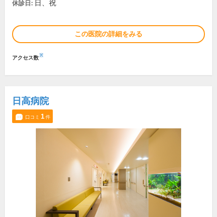
日、祝
休診日:
この医院の詳細をみる
※
アクセス数
日高病院
1
口コミ
件