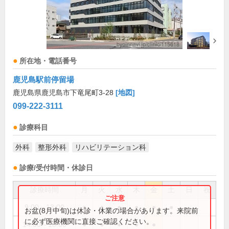
所在地・電話番号
鹿児島駅前停留場
鹿児島県鹿児島市下竜尾町3-28
[地図]
099-222-3111
診療科目
外科
整形外科
リハビリテーション科
診療/受付時間・休診日
診療時間
月
火
水
木
金
土
日
祝
9:00～13:00
●
●
●
●
●
●
お盆(8月中旬)は休診・休業の場合があります。来院前
に必ず医療機関に直接ご確認ください。
14:00～18:00
●
●
●
●
●