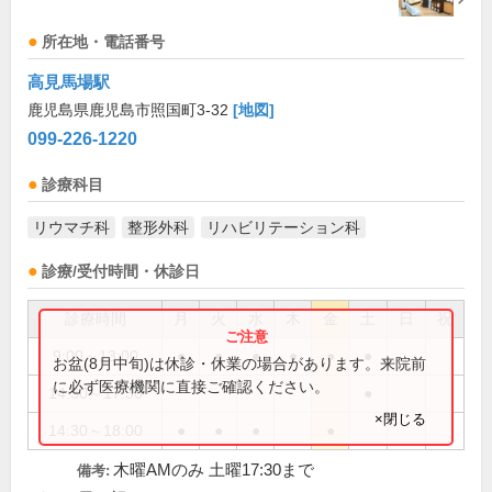
所在地・電話番号
高見馬場駅
鹿児島県鹿児島市照国町3-32
[地図]
099-226-1220
診療科目
リウマチ科
整形外科
リハビリテーション科
診療/受付時間・休診日
診療時間
月
火
水
木
金
土
日
祝
9:00～13:00
●
●
●
●
●
●
お盆(8月中旬)は休診・休業の場合があります。来院前
に必ず医療機関に直接ご確認ください。
14:30～17:30
●
×閉じる
14:30～18:00
●
●
●
●
木曜AMのみ 土曜17:30まで
備考: