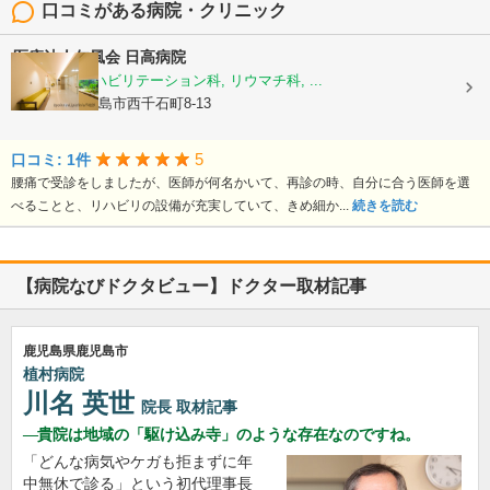
口コミがある病院・クリニック
医療法人仁風会
日高病院
整形外科, リハビリテーション科, リウマチ科, ...
鹿児島県鹿児島市西千石町8-13
5
口コミ: 1件
腰痛で受診をしましたが、医師が何名かいて、再診の時、自分に合う医師を選
べることと、リハビリの設備が充実していて、きめ細か...
続きを読む
【病院なびドクタビュー】ドクター取材記事
鹿児島県鹿児島市
植村病院
川名 英世
院長
取材記事
貴院は地域の「駆け込み寺」のような存在なのですね。
「どんな病気やケガも拒まずに年
中無休で診る」という初代理事長