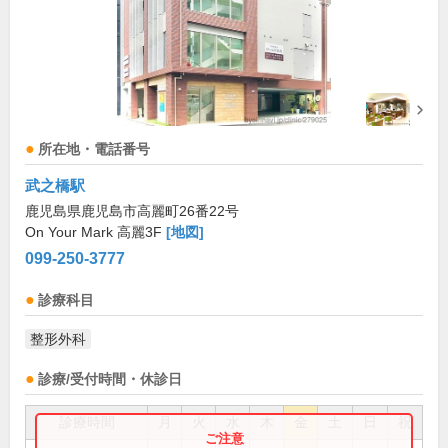
所在地・電話番号
武之橋駅
鹿児島県鹿児島市高麗町26番22号
On Your Mark 高麗3F
[地図]
099-250-3777
診療科目
整形外科
診療/受付時間・休診日
診療時間
月
火
水
木
金
土
日
祝