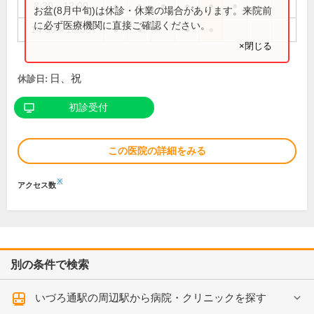
8:30～12:00
●
●
●
●
●
●
お盆(8月中旬)は休診・休業の場合があります。来院前
に必ず医療機関に直接ご確認ください。
14:30～18:00
●
●
●
●
×閉じる
日、祝
休診日:
初診受付
この医院の詳細をみる
※
アクセス数
別の条件で検索
いづろ通駅の周辺駅から病院・クリニックを探す