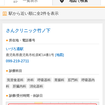
一覧表示
地図で検索
駅から近い順に全
2
件を表示
さんクリニック竹ノ下
所在地・電話番号
いづろ通駅
鹿児島県鹿児島市松原町14番1号
[地図]
099-219-2711
診療科目
気管食道科
外科
呼吸器科
胃腸科
肛門科
呼吸器内
科
肝臓内科
消化器科
診療/受付時間・休診日