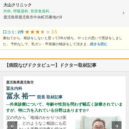
大山クリニック
外科, 呼吸器科, 気管食道科, ...
鹿児島県鹿児島市中央町25番地の9
3.5
口コミ: 2件
兼ねてから、検診をしないと思って2年が経ち、やっとの思いで受診をしまし
た。 予約なしで、乳ガン・甲状腺の検診をして頂きま...
続きを読む
【病院なびドクタビュー】ドクター取材記事
鹿児島県鹿児島市
冨永内科
冨永 裕一
院長
取材記事
外来診療について、年齢や性別を問わず幅広く診療されていま
すが、特に力を入れている分野はありますか?
父の代から「地域のかかりつけ医
として、どのようなご相談にも応