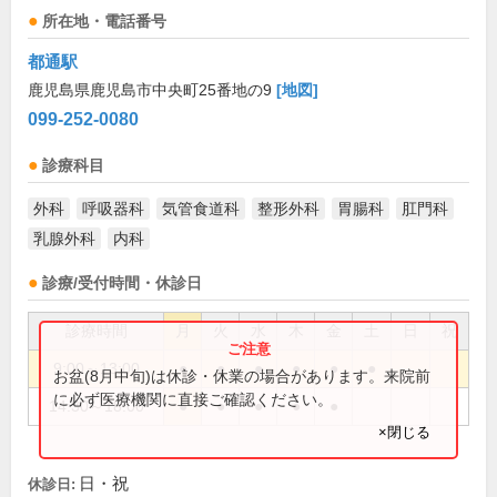
所在地・電話番号
都通駅
鹿児島県鹿児島市中央町25番地の9
[地図]
099-252-0080
診療科目
外科
呼吸器科
気管食道科
整形外科
胃腸科
肛門科
乳腺外科
内科
診療/受付時間・休診日
診療時間
月
火
水
木
金
土
日
祝
9:00～13:00
●
●
●
●
●
●
お盆(8月中旬)は休診・休業の場合があります。来院前
に必ず医療機関に直接ご確認ください。
14:30～18:00
●
●
●
●
●
×閉じる
日・祝
休診日: