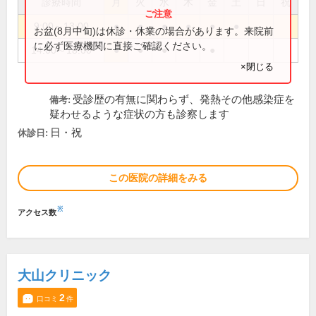
診療時間
月
火
水
木
金
土
日
祝
9:00～13:00
●
●
●
●
●
●
お盆(8月中旬)は休診・休業の場合があります。来院前
に必ず医療機関に直接ご確認ください。
14:00～18:00
●
●
●
●
×閉じる
受診歴の有無に関わらず、発熱その他感染症を
備考:
疑わせるような症状の方も診察します
日・祝
休診日:
この医院の詳細をみる
※
アクセス数
大山クリニック
2
口コミ
件