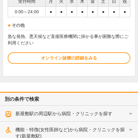
受付時間
月
火
水
木
金
土
日
祝
0:00～24:00
●
●
●
●
●
●
●
●
その他
急な発熱、悪天候など直接医療機関に掛かる事が困難な際にご
利用ください
オンライン診療の詳細をみる
別の条件で検索
新屋敷駅の周辺駅から病院・クリニックを探す
機能・特徴(女性医師など)から病院・クリニックを探
す(新屋敷駅)