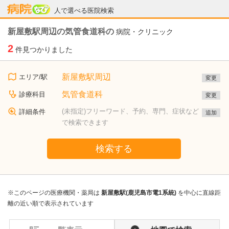
病院なび
人で選べる医院検索
新屋敷駅周辺の気管食道科の
病院・クリニック
2
件見つかりました
新屋敷駅周辺
エリア/駅
変更
気管食道科
診療科目
変更
(未指定)フリーワード、予約、専門、症状など
詳細条件
追加
で検索できます
検索する
※このページの医療機関・薬局は
新屋敷駅(鹿児島市電1系統)
を中心に直線距
離の近い順で表示されています