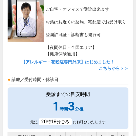
ご自宅・オフィスで受診出来ます
お薬はお近くの薬局、宅配便でお受け取り
登園許可証・診断書も発行可
【夜間休日・全国エリア】
【健康保険適用】
【アレルギー・花粉症専門外来】はじめました！
こちらから＞＞
診療／受付時間・休診日
受診までの目安時間
1
3
時間
分後
20
18
時
分ごろ
最短
にお呼びいたします