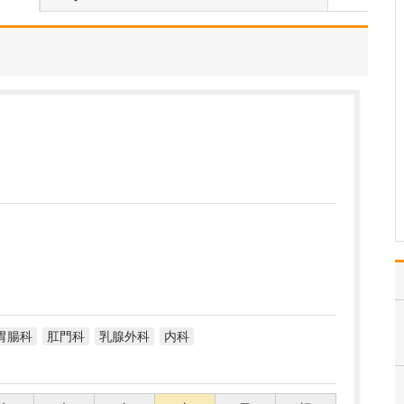
「かかりつけ医」として
風邪や生活習慣病など広
く一般内科の診療をして
いますが、喘息・慢性呼
吸器疾患・アレルギー疾
患・花粉症・睡眠時無呼
吸症候群など、私が専門
とする呼吸器疾患の患者
さんが多く来院されま
す。…
>>記事全文を読む
胃腸科
肛門科
乳腺外科
内科