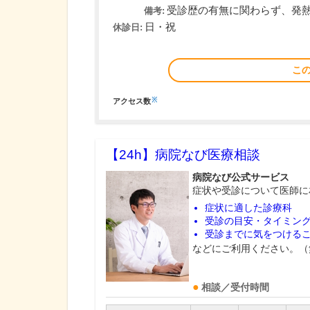
受診歴の有無に関わらず、発
備考:
日・祝
休診日:
こ
※
アクセス数
【24h】
病院なび医療相談
病院なび公式サービス
症状や受診について医師に
症状に適した診療科
受診の目安・タイミン
受診までに気をつける
などにご利用ください。（
相談／受付時間