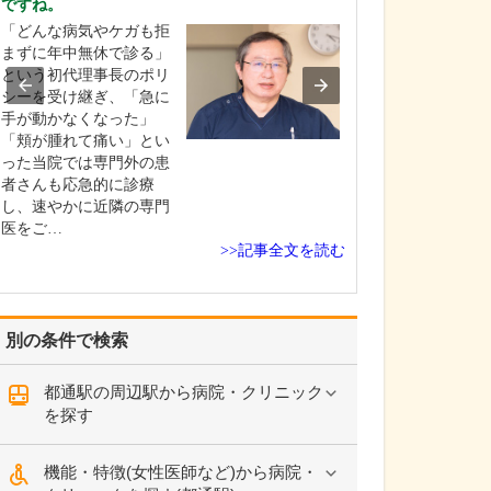
ですね。
診療されていま
ありますか?
「どんな病気やケガも拒
父の代から「地
まずに年中無休で診る」
りつけ医として
という初代理事長のポリ
うなご相談にも
シーを受け継ぎ、「急に
という姿勢で診
手が動かなくなった」
ており、その思
「頬が腫れて痛い」とい
も変わっていま
った当院では専門外の患
の専門にかかわ
者さんも応急的に診療
なかの不調や貧
し、速やかに近隣の専門
期障害による不
医をご…
>>記事全文を読む
ど…
別の条件で検索
都通駅の周辺駅から病院・クリニック
を探す
機能・特徴(女性医師など)から病院・