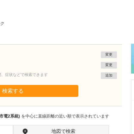
ック
変更
変更
門、症状などで検索できます
追加
検索する
東京都中野区
田中クリニック
市電2系統)
を中心に直線距離の近い順で表示されています
田中 佐和子
院長
取材記事
どのような患者さんが多く来院しますか?
地図で検索