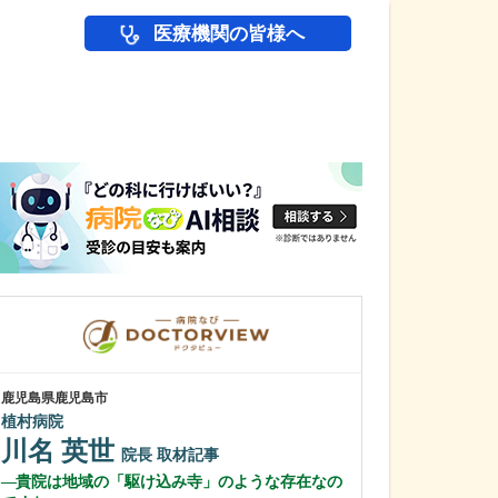
医療機関の皆様へ
医師(ドクター)の
鹿児島県鹿児島市
鹿児島県鹿児島市
植村病院
冨永内科
川名 英世
冨永 裕一
院長
取材記事
貴院は地域の「駆け込み寺」のような存在なの
外来診療につい