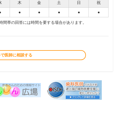
水
木
金
土
日
祝
●
●
●
●
●
●
夜時間帯の回答には時間を要する場合があります。
料で医師に相談する