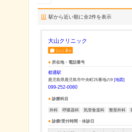
駅から近い順に全
2
件を表示
大山クリニック
2
口コミ
件
所在地・電話番号
都通駅
鹿児島県鹿児島市中央町25番地の9
[地図]
099-252-0080
診療科目
外科
呼吸器科
気管食道科
整形外科
診療/受付時間・休診日