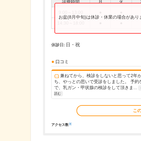
診療時間
月
火
9:00～13:00
●
●
お盆(8月中旬)は休診・休業の場合があ
14:30～18:00
●
●
日・祝
休診日:
口コミ
兼ねてから、検診をしないと思って2年
ち、やっとの思いで受診をしました。 予約
で、乳ガン・甲状腺の検診をして頂きま...
読む
こ
※
アクセス数