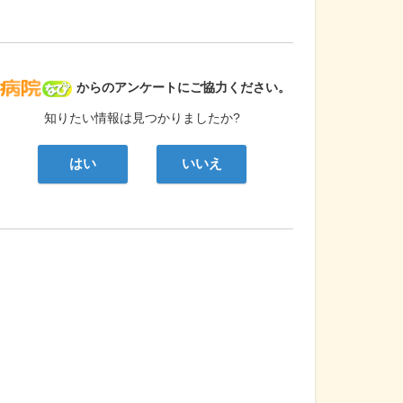
病院なび
からのアンケートにご協力ください。
知りたい情報は見つかりましたか?
はい
いいえ