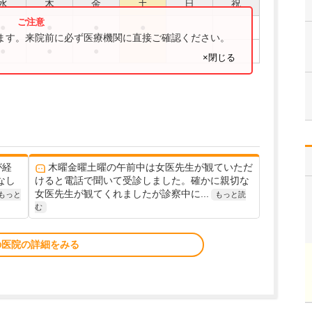
水
木
金
土
日
祝
●
●
●
●
ります。来院前に必ず医療機関に直接ご確認ください。
●
●
●
×閉じる
が経
木曜金曜土曜の午前中は女医先生が観ていただ
なし
けると電話で聞いて受診しました。確かに親切な
女医先生が観てくれましたが診察中に...
もっと
もっと読
む
の医院の詳細をみる