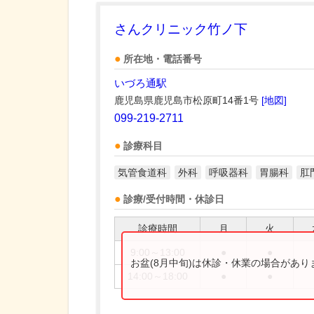
さんクリニック竹ノ下
所在地・電話番号
いづろ通駅
鹿児島県鹿児島市松原町14番1号
[地図]
099-219-2711
診療科目
気管食道科
外科
呼吸器科
胃腸科
肛
診療/受付時間・休診日
診療時間
月
火
9:00～13:00
●
●
お盆(8月中旬)は休診・休業の場合があ
14:00～18:00
●
●