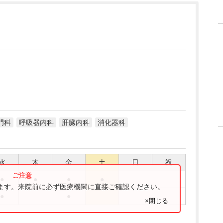
門科
呼吸器内科
肝臓内科
消化器科
水
木
金
土
日
祝
●
●
●
●
ります。来院前に必ず医療機関に直接ご確認ください。
●
●
×閉じる