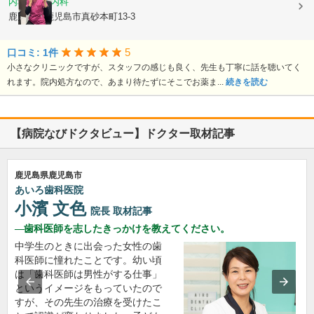
内科, 血液内科
鹿児島県鹿児島市真砂本町13-3
5
口コミ: 1件
小さなクリニックですが、スタッフの感じも良く、先生も丁寧に話を聴いてく
れます。院内処方なので、あまり待たずにそこでお薬ま...
続きを読む
【病院なびドクタビュー】ドクター取材記事
鹿児島県鹿児島市
あいろ歯科医院
小濱 文色
院長
取材記事
歯科医師を志したきっかけを教えてください。
中学生のときに出会った女性の歯
科医師に憧れたことです。幼い頃
は「歯科医師は男性がする仕事」
というイメージをもっていたので
すが、その先生の治療を受けたこ