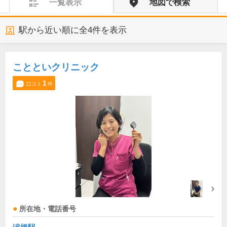
一覧表示
地図で検索
駅から近い順に全
4
件を表示
ことといクリニック
1
口コミ
件
所在地・電話番号