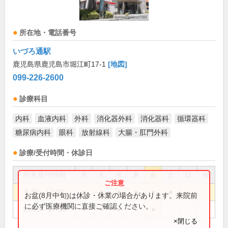
所在地・電話番号
いづろ通駅
鹿児島県鹿児島市堀江町17-1
[地図]
099-226-2600
診療科目
内科
血液内科
外科
消化器外科
消化器科
循環器科
糖尿病内科
眼科
放射線科
大腸・肛門外科
診療/受付時間・休診日
外来受付時間
月
火
水
木
金
土
日
祝
8:30～12:30
●
●
●
●
●
●
お盆(8月中旬)は休診・休業の場合があります。来院前
に必ず医療機関に直接ご確認ください。
14:00～17:30
●
●
●
●
●
×閉じる