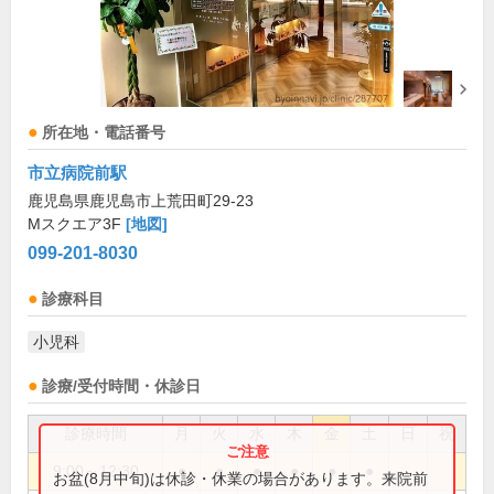
所在地・電話番号
市立病院前駅
鹿児島県鹿児島市上荒田町29-23
Mスクエア3F
[地図]
099-201-8030
診療科目
小児科
診療/受付時間・休診日
診療時間
月
火
水
木
金
土
日
祝
9:00～12:30
●
●
●
●
●
●
お盆(8月中旬)は休診・休業の場合があります。来院前