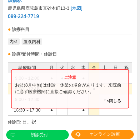
涙橋駅
鹿児島県鹿児島市真砂本町13-3
[地図]
099-224-7719
診療科目
内科
血液内科
診療/受付時間・休診日
診療時間
月
火
水
木
金
土
日
祝
9:00～12:00
●
●
●
●
お盆(8月中旬)は休診・休業の場合があります。来院前
9:00～12:15
●
に必ず医療機関に直接ご確認ください。
9:00～12:30
●
×閉じる
16:30～17:30
●
●
日、祝
休診日:
オンライン診療
初診受付