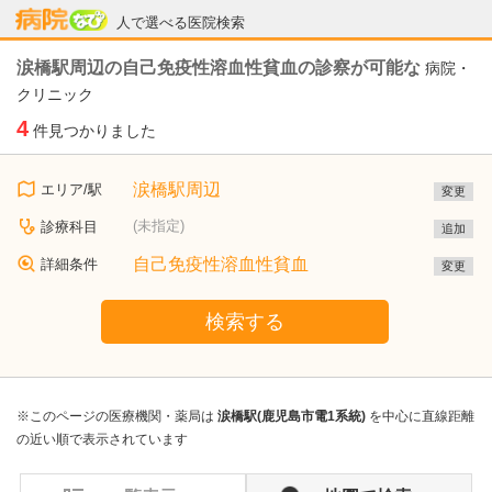
病院なび
人で選べる医院検索
涙橋駅周辺の自己免疫性溶血性貧血の診察が可能な
病院・
クリニック
4
件見つかりました
涙橋駅周辺
エリア/駅
変更
(未指定)
診療科目
追加
自己免疫性溶血性貧血
詳細条件
変更
検索する
※このページの医療機関・薬局は
涙橋駅(鹿児島市電1系統)
を中心に直線距離
の近い順で表示されています