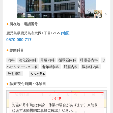
所在地・電話番号
鹿児島県鹿児島市武岡1丁目121-5
[地図]
0570-000-717
診療科目
内科
消化器内科
胃腸内科
循環器内科
呼吸器内科
リ
ハビリテーション科
老年精神科
肝臓内科
脳神経内科
放射線科
...
もっと見る
診療/受付時間・休診日
診療時間
月
火
水
木
金
土
日
祝
8:30～12:30
●
●
●
●
●
●
お盆(8月中旬)は休診・休業の場合があります。来院前
に必ず医療機関に直接ご確認ください。
14:30～17:30
●
●
●
●
●
●