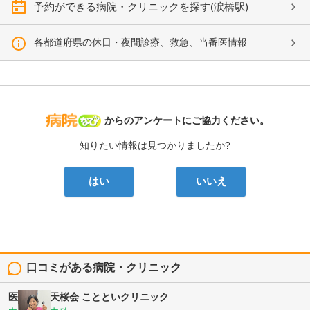
予約ができる病院・クリニックを探す(涙橋駅)
各都道府県の休日・夜間診療、救急、当番医情報
病院なび
からのアンケートにご協力ください。
知りたい情報は見つかりましたか?
はい
いいえ
口コミがある病院・クリニック
医療法人 天桜会
ことといクリニック