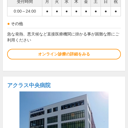
受付時間
月
火
水
木
金
土
日
祝
0:00～24:00
●
●
●
●
●
●
●
●
その他
急な発熱、悪天候など直接医療機関に掛かる事が困難な際にご
利用ください
オンライン診療の詳細をみる
アクラス中央病院