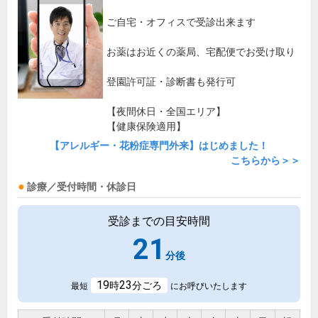
ご自宅・オフィスで受診出来ます
お薬はお近くの薬局、宅配便でお受け取り
登園許可証・診断書も発行可
【夜間休日・全国エリア】
【健康保険適用】
【アレルギー・花粉症専門外来】はじめました！
こちらから＞＞
診療／受付時間・休診日
受診までの目安時間
21
分後
19
23
時
分ごろ
最短
にお呼びいたします