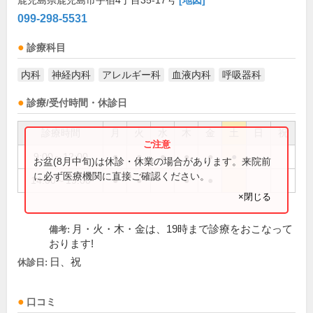
鹿児島県鹿児島市宇宿4丁目35-17号
[地図]
099-298-5531
診療科目
内科
神経内科
アレルギー科
血液内科
呼吸器科
診療/受付時間・休診日
診療時間
月
火
水
木
金
土
日
祝
9:00～12:00
●
●
●
●
●
●
お盆(8月中旬)は休診・休業の場合があります。来院前
に必ず医療機関に直接ご確認ください。
14:00～19:00
●
●
●
●
×閉じる
月・火・木・金は、19時まで診療をおこなって
備考:
おります!
日、祝
休診日:
口コミ