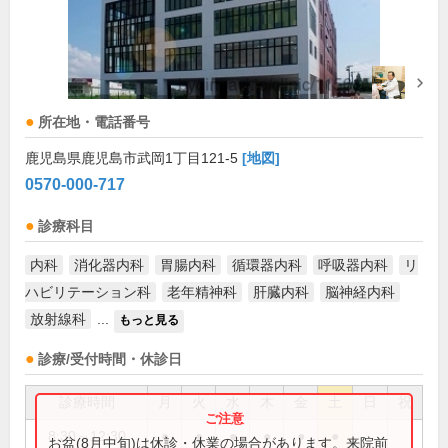
所在地・電話番号
鹿児島県鹿児島市武岡1丁目121-5
[地図]
0570-000-717
診療科目
内科
消化器内科
胃腸内科
循環器内科
呼吸器内科
リ
ハビリテーション科
老年精神科
肝臓内科
脳神経内科
放射線科
...
もっと見る
診療/受付時間・休診日
診療時間
月
火
水
木
金
土
日
祝
8:30～12:30
●
●
●
●
●
●
お盆(8月中旬)は休診・休業の場合があります。来院前