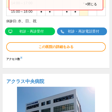
14:00～17:00
●
×閉じる
15:00～18:00
●
●
●
●
水、日、祝
休診日:
初診・再診受付
初診・再診電話受付
この医院の詳細をみる
※
アクセス数
アクラス中央病院