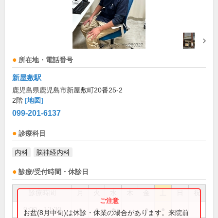
所在地・電話番号
新屋敷駅
鹿児島県鹿児島市新屋敷町20番25-2
2階
[地図]
099-201-6137
診療科目
内科
脳神経内科
診療/受付時間・休診日
診療時間
月
火
水
木
金
土
日
祝
9:00～13:30
●
●
●
●
●
お盆(8月中旬)は休診・休業の場合があります。来院前