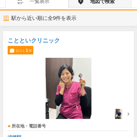
一覧表示
地図で検索
駅から近い順に全
9
件を表示
ことといクリニック
1
口コミ
件
所在地・電話番号