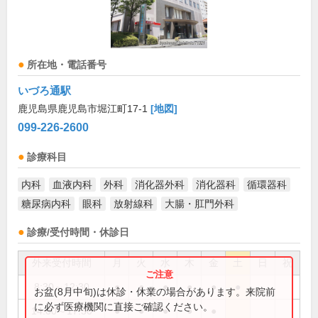
所在地・電話番号
いづろ通駅
鹿児島県鹿児島市堀江町17-1
[地図]
099-226-2600
診療科目
内科
血液内科
外科
消化器外科
消化器科
循環器科
糖尿病内科
眼科
放射線科
大腸・肛門外科
診療/受付時間・休診日
外来受付時間
月
火
水
木
金
土
日
祝
8:30～12:30
●
●
●
●
●
●
お盆(8月中旬)は休診・休業の場合があります。来院前
に必ず医療機関に直接ご確認ください。
14:00～17:30
●
●
●
●
●