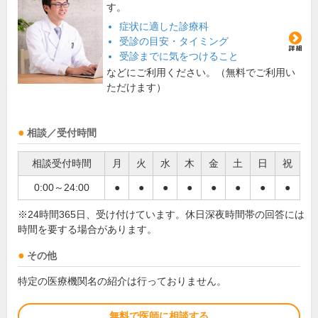
す。
症状に適した診療科
受診の目安・タイミング
受診までに気をつけること
などにご利用ください。（無料でご利用い
ただけます）
相談／受付時間
相談受付時間
月
火
水
木
金
土
日
祝
0:00～24:00
●
●
●
●
●
●
●
●
※24時間365日、受け付けています。休日深夜時間帯の回答には
時間を要する場合があります。
その他
特定の医療機関名の紹介は行っておりません。
無料で医師に相談する