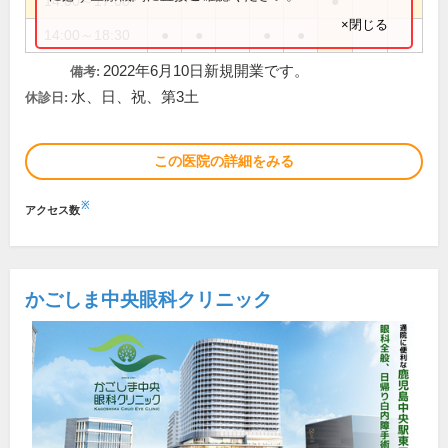
14:00～17:00
●
×閉じる
14:00～18:30
●
●
●
●
2022年6月10日新規開業です。
備考:
水、日、祝、第3土
休診日:
この医院の詳細をみる
※
アクセス数
かごしま中央眼科クリニック