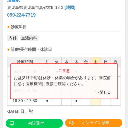
涙橋駅
鹿児島県鹿児島市真砂本町13-3
[地図]
099-224-7719
診療科目
内科
血液内科
診療/受付時間・休診日
診療時間
月
火
水
木
金
土
日
祝
9:00～12:00
●
●
●
●
お盆(8月中旬)は休診・休業の場合があります。来院前
9:00～12:15
●
に必ず医療機関に直接ご確認ください。
9:00～12:30
●
×閉じる
16:30～17:30
●
●
日、祝
休診日:
オンライン診療
初診受付