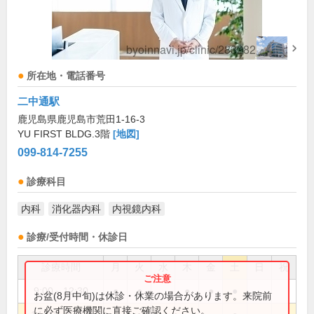
所在地・電話番号
二中通駅
鹿児島県鹿児島市荒田1-16-3
YU FIRST BLDG.3階
[地図]
099-814-7255
診療科目
内科
消化器内科
内視鏡内科
診療/受付時間・休診日
診療時間
月
火
水
木
金
土
日
祝
9:00～12:30
●
●
●
●
●
お盆(8月中旬)は休診・休業の場合があります。来院前
に必ず医療機関に直接ご確認ください。