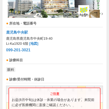
所在地・電話番号
鹿児島中央駅
鹿児島県鹿児島市中央町19-40
Li-Ka1920 6階
[地図]
099-201-3021
診療科目
眼科
診療/受付時間・休診日
診療時間
月
火
水
木
金
土
日
祝
9:00～12:30
●
●
●
●
●
お盆(8月中旬)は休診・休業の場合があります。来院前
に必ず医療機関に直接ご確認ください。
14:00～18:00
●
●
●
●
●