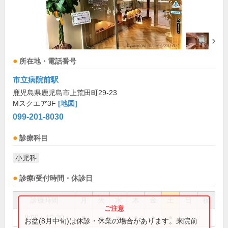
所在地・電話番号
市立病院前駅
鹿児島県鹿児島市上荒田町29-23
Mスクエア3F
[地図]
099-201-8030
診療科目
小児科
診療/受付時間・休診日
診療時間
月
火
水
木
金
土
日
祝
9:00～12:30
●
●
●
●
●
●
お盆(8月中旬)は休診・休業の場合があります。来院前