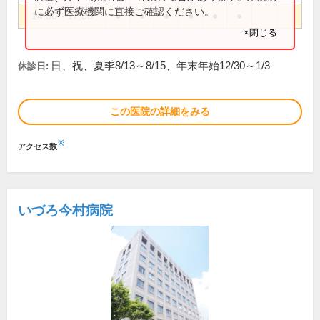
に必ず医療機関に直接ご確認ください。
14:30～17:30
●
●
●
●
●
●
×閉じる
日、祝、夏季8/13～8/15、年末年始12/30～1/3
休診日:
この医院の詳細をみる
※
アクセス数
いづろ今村病院