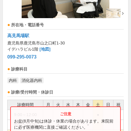
所在地・電話番号
高見馬場駅
鹿児島県鹿児島市山之口町1-30
イデハラビル1階
[地図]
099-295-0073
診療科目
内科
消化器内科
診療/受付時間・休診日
診療時間
月
火
水
木
金
土
日
祝
9:00～12:00
●
お盆(8月中旬)は休診・休業の場合があります。来院前
9:00～13:00
●
●
●
●
に必ず医療機関に直接ご確認ください。