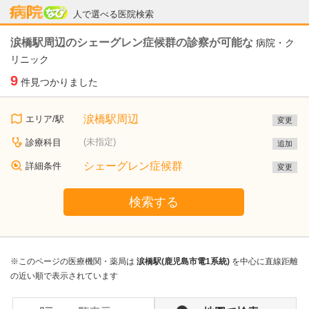
病院なび
人で選べる医院検索
涙橋駅周辺のシェーグレン症候群の診察が可能な
病院・ク
リニック
9
件見つかりました
涙橋駅周辺
エリア/駅
変更
(未指定)
診療科目
追加
シェーグレン症候群
詳細条件
変更
検索する
※このページの医療機関・薬局は
涙橋駅(鹿児島市電1系統)
を中心に直線距離
の近い順で表示されています