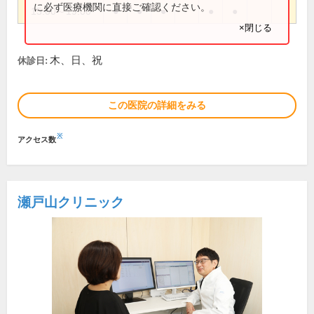
に必ず医療機関に直接ご確認ください。
15:00～19:00
●
●
●
●
●
×閉じる
木、日、祝
休診日:
この医院の詳細をみる
※
アクセス数
瀬戸山クリニック