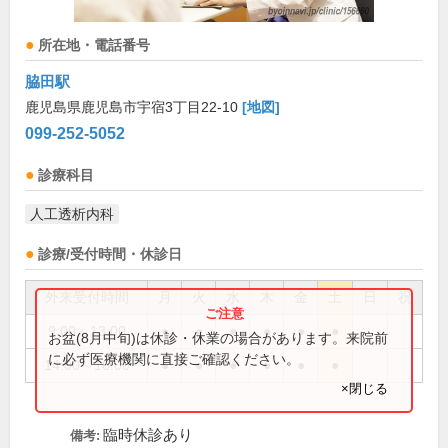
所在地・電話番号
脇田駅
鹿児島県鹿児島市宇宿3丁目22-10
[地図]
099-252-5052
診療科目
人工透析内科
診療/受付時間・休診日
外来受付時間
月
火
水
木
金
土
日
祝
9:00～13:00
●
●
●
●
●
●
お盆(8月中旬)は休診・休業の場合があります。来院前
に必ず医療機関に直接ご確認ください。
14:00～16:00
●
●
●
●
●
●
×閉じる
臨時休診あり
備考: