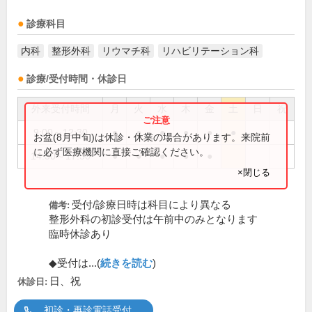
診療科目
内科
整形外科
リウマチ科
リハビリテーション科
診療/受付時間・休診日
外来受付時間
月
火
水
木
金
土
日
祝
9:00～12:30
●
●
●
●
●
●
お盆(8月中旬)は休診・休業の場合があります。来院前
に必ず医療機関に直接ご確認ください。
14:30～17:30
●
●
●
●
●
×閉じる
受付/診療日時は科目により異なる
備考:
整形外科の初診受付は午前中のみとなります
臨時休診あり
◆受付は...(
続きを読む
)
日、祝
休診日:
初診・再診電話受付