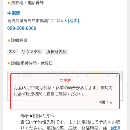
所在地・電話番号
中郡駅
鹿児島県鹿児島市鴨池1丁目44-8
[地図]
099-208-6000
診療科目
内科
リウマチ科
脳神経内科
診療/受付時間・休診日
診療時間
月
火
水
木
金
土
日
祝
8:30～12:30
●
●
●
●
●
●
お盆(8月中旬)は休診・休業の場合があります。来院前
に必ず医療機関に直接ご確認ください。
14:30～17:30
●
●
●
●
×閉じる
■初診の方へ
備考:
当院は予約優先制です。まずは電話にて予約をお取
りください。電話の際、症状、発症時期、紹...(
続き