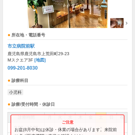
所在地・電話番号
市立病院前駅
鹿児島県鹿児島市上荒田町29-23
Mスクエア3F
[地図]
099-201-8030
診療科目
小児科
診療/受付時間・休診日
診療時間
月
火
水
木
金
土
日
祝
9:00～12:30
●
●
●
●
●
●
お盆(8月中旬)は休診・休業の場合があります。来院前