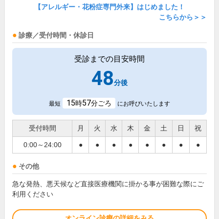
【アレルギー・花粉症専門外来】はじめました！
こちらから＞＞
診療／受付時間・休診日
受診までの目安時間
48
分後
15
57
時
分ごろ
最短
にお呼びいたします
受付時間
月
火
水
木
金
土
日
祝
0:00～24:00
●
●
●
●
●
●
●
●
その他
急な発熱、悪天候など直接医療機関に掛かる事が困難な際にご
利用ください
オンライン診療の詳細をみる