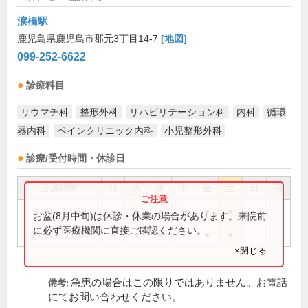
涙橋駅
鹿児島県鹿児島市郡元3丁目14-7
[地図]
099-252-6622
診療科目
リウマチ科
整形外科
リハビリテーション科
内科
循環
器内科
ペインクリニック内科
小児整形外科
診療/受付時間・休診日
診療時間
月
火
水
木
金
土
日
祝
9:00～12:30
●
●
●
●
●
●
お盆(8月中旬)は休診・休業の場合があります。来院前
に必ず医療機関に直接ご確認ください。
14:00～17:00
●
●
●
●
●
●
×閉じる
急患の場合はこの限りではありません。お電話
備考:
にてお問い合わせください。