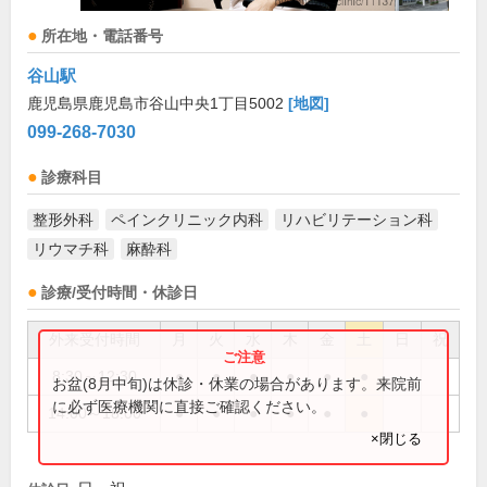
所在地・電話番号
谷山駅
鹿児島県鹿児島市谷山中央1丁目5002
[地図]
099-268-7030
診療科目
整形外科
ペインクリニック内科
リハビリテーション科
リウマチ科
麻酔科
診療/受付時間・休診日
外来受付時間
月
火
水
木
金
土
日
祝
8:30～12:30
●
●
●
●
●
●
お盆(8月中旬)は休診・休業の場合があります。来院前
に必ず医療機関に直接ご確認ください。
14:00～18:00
●
●
●
●
●
●
×閉じる