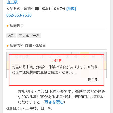
山王駅
愛知県名古屋市中川区柳堀町10番7号
[地図]
052-353-7530
診療科目
内科
アレルギー科
診療/受付時間・休診日
診療時間
月
火
水
木
金
土
日
祝
9:00～12:00
●
●
●
●
●
●
お盆(8月中旬)は休診・休業の場合があります。来院前
に必ず医療機関に直接ご確認ください。
16:00～19:00
●
●
●
●
×閉じる
初診・再診は予約不要です。発熱やのどの痛み
備考:
などの風邪症状がある患者様は、来院前にお電話い
ただけますと...(
続きを読む
)
水・土午後、日、祝
休診日: