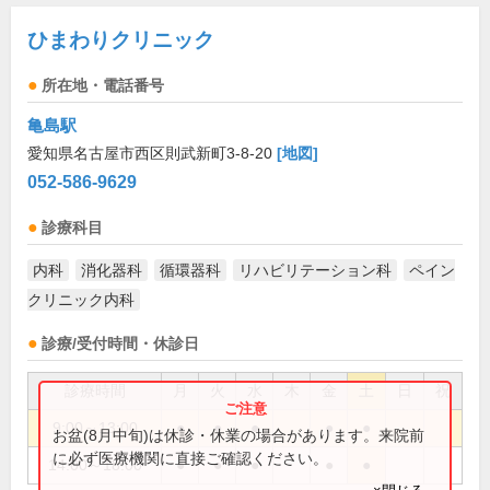
ひまわりクリニック
所在地・電話番号
亀島駅
愛知県名古屋市西区則武新町3-8-20
[地図]
052-586-9629
診療科目
内科
消化器科
循環器科
リハビリテーション科
ペイン
クリニック内科
診療/受付時間・休診日
診療時間
月
火
水
木
金
土
日
祝
9:00～13:00
●
●
●
●
●
お盆(8月中旬)は休診・休業の場合があります。来院前
に必ず医療機関に直接ご確認ください。
14:00～18:00
●
●
●
●
●