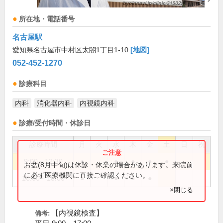
所在地・電話番号
名古屋駅
愛知県名古屋市中村区太閤1丁目1-10
[地図]
052-452-1270
診療科目
内科
消化器内科
内視鏡内科
診療/受付時間・休診日
診療時間
月
火
水
木
金
土
日
祝
9:00～12:30
●
●
●
●
●
お盆(8月中旬)は休診・休業の場合があります。来院前
に必ず医療機関に直接ご確認ください。
16:00～18:00
●
●
●
●
×閉じる
【内視鏡検査】
備考: