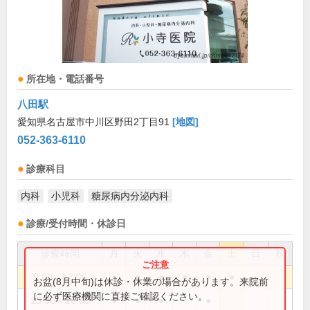
所在地・電話番号
八田駅
愛知県名古屋市中川区野田2丁目91
[地図]
052-363-6110
診療科目
内科
小児科
糖尿病内分泌内科
診療/受付時間・休診日
診療時間
月
火
水
木
金
土
日
祝
9:00～12:00
●
●
●
●
●
●
お盆(8月中旬)は休診・休業の場合があります。来院前
に必ず医療機関に直接ご確認ください。
13:30～16:30
●
●
●
●