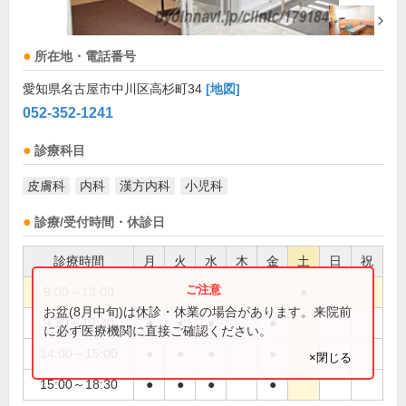
所在地・電話番号
愛知県名古屋市中川区高杉町34
[地図]
052-352-1241
診療科目
皮膚科
内科
漢方内科
小児科
診療/受付時間・休診日
診療時間
月
火
水
木
金
土
日
祝
9:00～13:00
●
お盆(8月中旬)は休診・休業の場合があります。来院前
9:30～12:30
●
●
●
●
に必ず医療機関に直接ご確認ください。
14:00～15:00
●
●
●
●
×閉じる
15:00～18:30
●
●
●
●