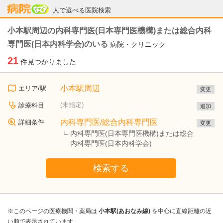
病院なび
人で選べる医院検索
小本駅周辺の内科専門医(日本専門医機構)または総合内科
専門医(日本内科学会)のいる
病院・クリニック
21
件見つかりました
小本駅周辺
エリア/駅
変更
(未指定)
診療科目
追加
内科専門医/総合内科専門医
詳細条件
変更
内科専門医(日本専門医機構)または総合
内科専門医(日本内科学会)
検索する
※このページの医療機関・薬局は
小本駅(あおなみ線)
を中心に直線距離の近
い順で表示されています