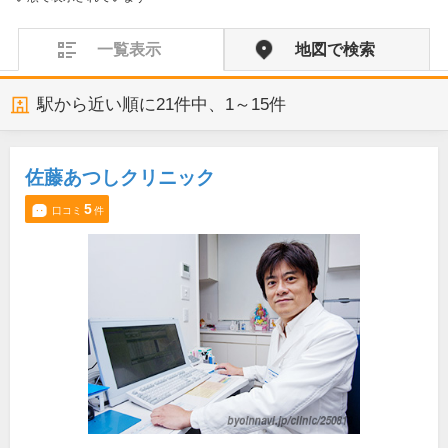
一覧表示
地図で検索
駅から近い順に
21
件中、
1～15件
佐藤あつしクリニック
5
口コミ
件