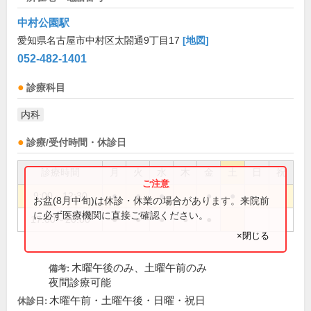
中村公園駅
愛知県名古屋市中村区太閤通9丁目17
[地図]
052-482-1401
診療科目
内科
診療/受付時間・休診日
診療時間
月
火
水
木
金
土
日
祝
9:00～12:30
●
●
●
●
●
お盆(8月中旬)は休診・休業の場合があります。来院前
に必ず医療機関に直接ご確認ください。
17:00～20:00
●
●
●
●
●
×閉じる
木曜午後のみ、土曜午前のみ
備考:
夜間診療可能
木曜午前・土曜午後・日曜・祝日
休診日: