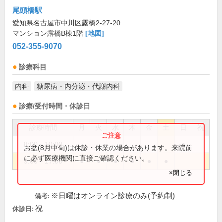
尾頭橋駅
愛知県名古屋市中川区露橋2-27-20
マンション露橋B棟1階
[地図]
052-355-9070
診療科目
内科
糖尿病・内分泌・代謝内科
診療/受付時間・休診日
診療時間
月
火
水
木
金
土
日
祝
8:00～10:00
●
お盆(8月中旬)は休診・休業の場合があります。来院前
に必ず医療機関に直接ご確認ください。
9:00～17:00
●
●
●
●
●
●
×閉じる
※日曜はオンライン診療のみ(予約制)
備考:
祝
休診日: