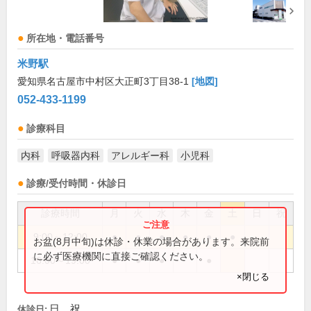
所在地・電話番号
米野駅
愛知県名古屋市中村区大正町3丁目38-1
[地図]
052-433-1199
診療科目
内科
呼吸器内科
アレルギー科
小児科
診療/受付時間・休診日
診療時間
月
火
水
木
金
土
日
祝
9:00～12:00
●
●
●
●
●
●
お盆(8月中旬)は休診・休業の場合があります。来院前
に必ず医療機関に直接ご確認ください。
16:00～19:00
●
●
●
●
×閉じる
日、祝
休診日: