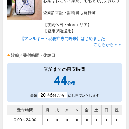
お薬はお近くの薬局、宅配便でお受け取り
登園許可証・診断書も発行可
【夜間休日・全国エリア】
【健康保険適用】
【アレルギー・花粉症専門外来】はじめました！
こちらから＞＞
診療／受付時間・休診日
受診までの目安時間
44
分後
20
6
時
分ごろ
最短
にお呼びいたします
受付時間
月
火
水
木
金
土
日
祝
0:00～24:00
●
●
●
●
●
●
●
●