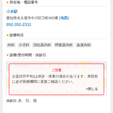
所在地・電話番号
小本駅
愛知県名古屋市中川区万町403番
[地図]
052-352-2311
診療科目
内科
小児科
消化器内科
呼吸器内科
血液内科
診療/受付時間・休診日
診療時間
月
火
水
木
金
土
日
祝
9:00～12:15
●
●
●
●
お盆(8月中旬)は休診・休業の場合があります。来院前
に必ず医療機関に直接ご確認ください。
9:00～13:00
●
×閉じる
16:00～19:15
●
●
●
●
水、日、祝
休診日: