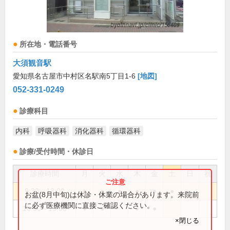
所在地・電話番号
大須観音駅
愛知県名古屋市中村区名駅南5丁目1-6
[地図]
052-331-0249
診療科目
内科
呼吸器科
消化器科
循環器科
診療/受付時間・休診日
診療時間
月
火
水
木
金
土
日
祝
9:30～13:00
●
●
●
●
●
●
お盆(8月中旬)は休診・休業の場合があります。来院前
に必ず医療機関に直接ご確認ください。
16:30～19:00
●
●
●
●
×閉じる