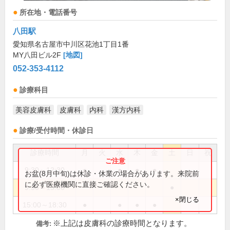
所在地・電話番号
八田駅
愛知県名古屋市中川区花池1丁目1番
MY八田ビル2F
[地図]
052-353-4112
診療科目
美容皮膚科
皮膚科
内科
漢方内科
診療/受付時間・休診日
診療時間
月
火
水
木
金
土
日
祝
9:30～12:30
●
●
●
●
お盆(8月中旬)は休診・休業の場合があります。来院前
に必ず医療機関に直接ご確認ください。
9:30～13:00
●
×閉じる
15:00～18:30
●
●
●
●
※上記は皮膚科の診療時間となります。
備考: