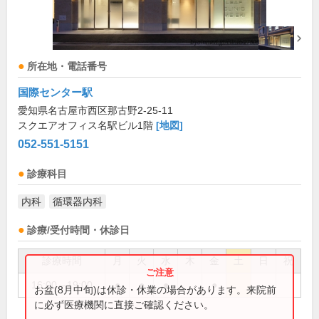
所在地・電話番号
国際センター駅
愛知県名古屋市西区那古野2-25-11
スクエアオフィス名駅ビル1階
[地図]
052-551-5151
診療科目
内科
循環器内科
診療/受付時間・休診日
診療時間
月
火
水
木
金
土
日
祝
16:00～19:00
●
●
●
●
お盆(8月中旬)は休診・休業の場合があります。来院前
に必ず医療機関に直接ご確認ください。