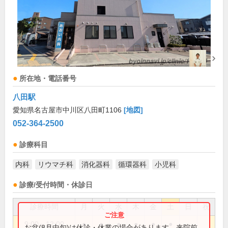
所在地・電話番号
八田駅
愛知県名古屋市中川区八田町1106
[地図]
052-364-2500
診療科目
内科
リウマチ科
消化器科
循環器科
小児科
診療/受付時間・休診日
診療時間
月
火
水
木
金
土
日
祝
9:00～12:00
●
●
●
●
●
●
お盆(8月中旬)は休診・休業の場合があります。来院前