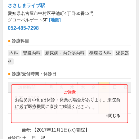
ささしまライブ駅
愛知県名古屋市中村区平池町4丁目60番12号
グローバルゲート5F
[地図]
052-485-7298
診療科目
内科
腎臓内科
糖尿病・内分泌内科
循環器内科
泌尿器
科
診療/受付時間・休診日
診療時間
月
火
水
木
金
土
日
祝
9:00～12:00
●
●
●
●
●
お盆(8月中旬)は休診・休業の場合があります。来院前
に必ず医療機関に直接ご確認ください。
15:00～18:00
●
●
●
●
●
×閉じる
【2017年11月1日(水)開院】
備考:
土、日、祝
休診日: