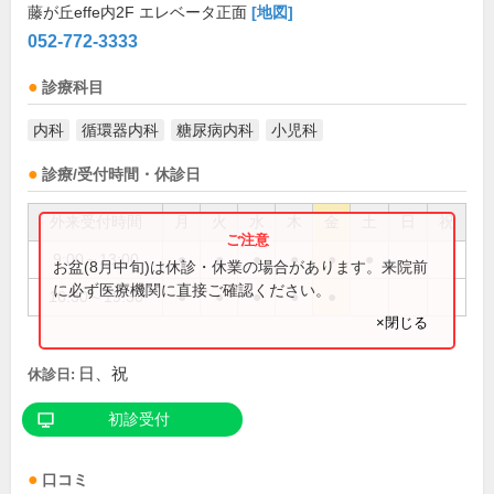
藤が丘effe内2F エレベータ正面
[地図]
052-772-3333
診療科目
内科
循環器内科
糖尿病内科
小児科
診療/受付時間・休診日
外来受付時間
月
火
水
木
金
土
日
祝
9:00～13:00
●
●
●
●
●
●
お盆(8月中旬)は休診・休業の場合があります。来院前
に必ず医療機関に直接ご確認ください。
16:30～19:30
●
●
●
●
●
×閉じる
日、祝
休診日:
初診受付
口コミ