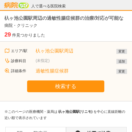
病院なび
人で選べる医院検索
杁ヶ池公園駅周辺の過敏性腸症候群の治療/対応が可能な
病院・クリニック
29
件見つかりました
杁ヶ池公園駅周辺
エリア/駅
変更
(未指定)
診療科目
追加
過敏性腸症候群
詳細条件
変更
検索する
※このページの医療機関・薬局は
杁ヶ池公園駅(リニモ)
を中心に直線距離の
近い順で表示されています