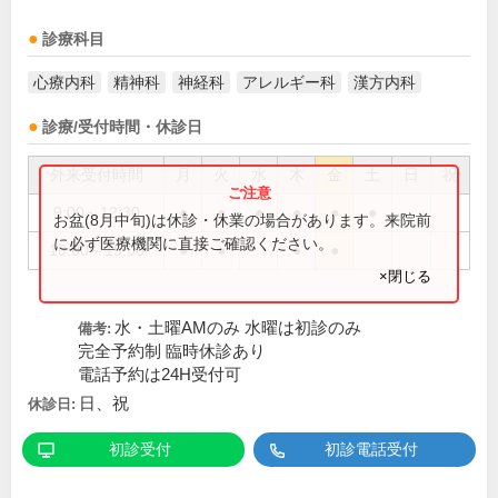
診療科目
心療内科
精神科
神経科
アレルギー科
漢方内科
診療/受付時間・休診日
外来受付時間
月
火
水
木
金
土
日
祝
9:00～12:30
●
●
●
●
●
●
お盆(8月中旬)は休診・休業の場合があります。来院前
に必ず医療機関に直接ご確認ください。
16:00～19:00
●
●
●
●
×閉じる
水・土曜AMのみ 水曜は初診のみ
備考:
完全予約制 臨時休診あり
電話予約は24H受付可
日、祝
休診日:
初診受付
初診電話受付