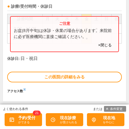
診療/受付時間・休診日
診療時間
月
火
水
木
金
土
日
祝
9:00～11:30
●
●
●
●
●
●
お盆(8月中旬)は休診・休業の場合があります。来院前
に必ず医療機関に直接ご確認ください。
17:30～19:00
●
●
●
●
×閉じる
日・祝日
休診日:
この医院の詳細をみる
※
アクセス数
条件変更
21
おおくまクリニック
予約/受付
現在診療
現在地
1
口コミ
件