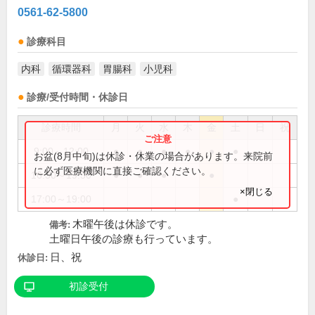
0561-62-5800
診療科目
内科
循環器科
胃腸科
小児科
診療/受付時間・休診日
診療時間
月
火
水
木
金
土
日
祝
9:00～12:00
●
●
●
●
●
●
お盆(8月中旬)は休診・休業の場合があります。来院前
に必ず医療機関に直接ご確認ください。
16:30～19:30
●
●
●
●
×閉じる
17:00～19:00
●
木曜午後は休診です。
備考:
土曜日午後の診療も行っています。
日、祝
休診日:
初診受付