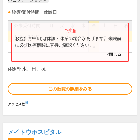
診療/受付時間・休診日
外来受付時間
月
火
水
木
金
土
日
祝
8:00～12:00
●
●
●
●
●
お盆(8月中旬)は休診・休業の場合があります。来院前
に必ず医療機関に直接ご確認ください。
15:30～19:00
●
●
●
●
×閉じる
水、日、祝
休診日:
この医院の詳細をみる
※
アクセス数
メイトウホスピタル