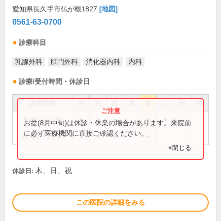
愛知県長久手市仏が根1827
[地図]
0561-63-0700
診療科目
乳腺外科
肛門外科
消化器内科
内科
診療/受付時間・休診日
診療時間
月
火
水
木
金
土
日
祝
9:00～12:00
●
●
●
●
●
お盆(8月中旬)は休診・休業の場合があります。来院前
に必ず医療機関に直接ご確認ください。
16:00～19:00
●
●
●
●
×閉じる
木、日、祝
休診日:
この医院の詳細をみる