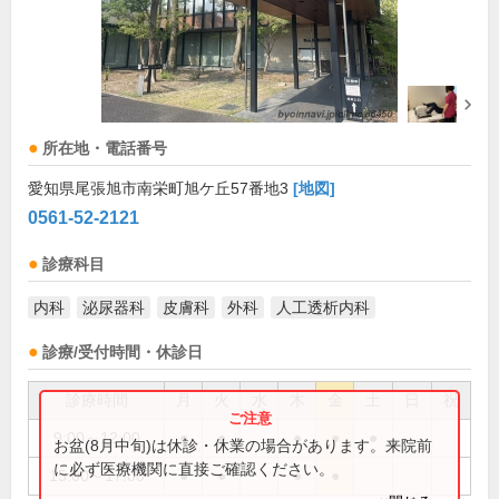
所在地・電話番号
愛知県尾張旭市南栄町旭ケ丘57番地3
[地図]
0561-52-2121
診療科目
内科
泌尿器科
皮膚科
外科
人工透析内科
診療/受付時間・休診日
診療時間
月
火
水
木
金
土
日
祝
9:00～12:00
●
●
●
●
●
お盆(8月中旬)は休診・休業の場合があります。来院前
に必ず医療機関に直接ご確認ください。
15:00～17:00
●
●
●
●