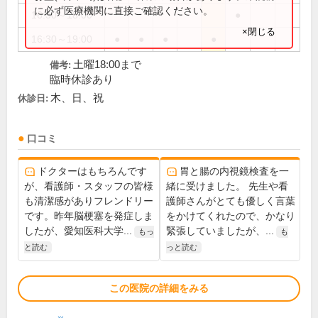
に必ず医療機関に直接ご確認ください。
16:30～18:00
●
×閉じる
16:30～19:00
●
●
●
●
土曜18:00まで
備考:
臨時休診あり
木、日、祝
休診日:
口コミ
ドクターはもちろんです
胃と腸の内視鏡検査を一
が、看護師・スタッフの皆様
緒に受けました。 先生や看
も清潔感がありフレンドリー
護師さんがとても優しく言葉
です。昨年脳梗塞を発症しま
をかけてくれたので、かなり
したが、愛知医科大学...
緊張していましたが、...
もっ
も
と読む
っと読む
この医院の詳細をみる