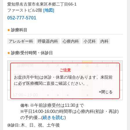
愛知県名古屋市名東区本郷二丁目66-1
ファーストビル2階
[地図]
052-777-5701
診療科目
アレルギー科
呼吸器内科
心療内科
小児科
内科
診療/受付時間・休診日
診療時間
月
火
水
木
金
土
日
祝
9:00～12:00
●
●
●
●
●
お盆(8月中旬)は休診・休業の場合があります。来院前
に必ず医療機関に直接ご確認ください。
14:00～16:00
●
●
●
●
×閉じる
17:00～19:00
●
●
●
●
※午前診療受付は11:30まで
備考:
※平日14:00-16:00の時間帯は心療内科(初診・再診)
の予約優...(
続きを読む
)
木、日、祝、土午後
休診日: