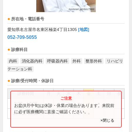
所在地・電話番号
愛知県名古屋市名東区極楽4丁目1305
[地図]
052-709-5055
診療科目
内科
消化器内科
呼吸器内科
外科
整形外科
リハビリ
テーション科
診療/受付時間・休診日
診療時間
月
火
水
木
金
土
日
祝
9:00～12:00
●
●
●
●
●
●
お盆(8月中旬)は休診・休業の場合があります。来院前
に必ず医療機関に直接ご確認ください。
16:00～19:00
●
●
●
●
×閉じる