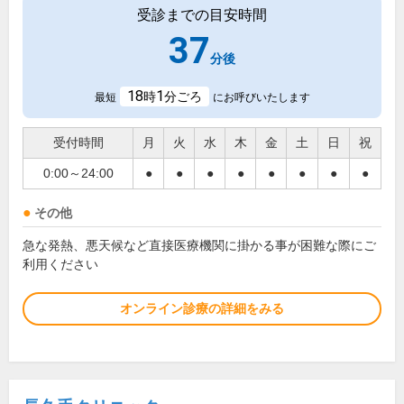
受診までの目安時間
37
分後
18
1
時
分ごろ
最短
にお呼びいたします
受付時間
月
火
水
木
金
土
日
祝
0:00～24:00
●
●
●
●
●
●
●
●
その他
急な発熱、悪天候など直接医療機関に掛かる事が困難な際にご
利用ください
オンライン診療の詳細をみる