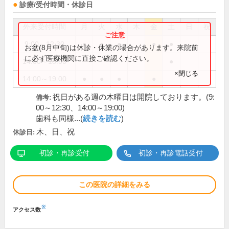
診療/受付時間・休診日
外来受付時間
月
火
水
木
金
土
日
祝
9:00～12:30
●
●
●
●
●
お盆(8月中旬)は休診・休業の場合があります。来院前
に必ず医療機関に直接ご確認ください。
14:00～18:00
●
×閉じる
14:00～19:00
●
●
●
●
祝日がある週の木曜日は開院しております。(9:
備考:
00～12:30、14:00～19:00)
歯科も同様...(
続きを読む
)
木、日、祝
休診日:
初診・再診受付
初診・再診電話受付
この医院の詳細をみる
※
アクセス数