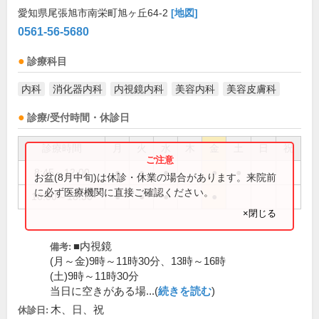
愛知県尾張旭市南栄町旭ヶ丘64-2
[地図]
0561-56-5680
診療科目
内科
消化器内科
内視鏡内科
美容内科
美容皮膚科
診療/受付時間・休診日
診療時間
月
火
水
木
金
土
日
祝
8:45～12:00
●
●
●
●
●
お盆(8月中旬)は休診・休業の場合があります。来院前
に必ず医療機関に直接ご確認ください。
16:00～18:30
●
●
●
●
×閉じる
■内視鏡
備考:
(月～金)9時～11時30分、13時～16時
(土)9時～11時30分
当日に空きがある場...(
続きを読む
)
木、日、祝
休診日: