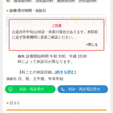
科
循環器内科
消化器内科
糖尿病内科
内分泌内科
診療/受付時間・休診日
外来受付時間
月
火
水
木
金
土
日
祝
8:30～12:30
●
●
●
●
●
●
お盆(8月中旬)は休診・休業の場合があります。来院前
に必ず医療機関に直接ご確認ください。
14:30～17:30
●
●
●
●
●
×閉じる
診療開始時間 午前 9:00、午後 15:00
備考:
科によって休診日が異なります。
【科ごとの休診詳細...(
続きを読む
)
日、祝、土午後、年末年始
休診日:
初診・再診受付
初診・再診電話受付
口コミ