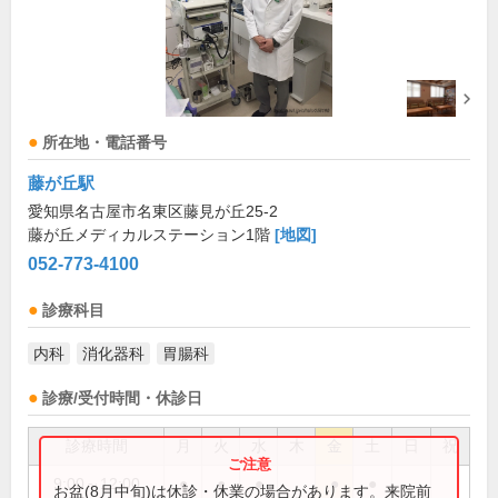
所在地・電話番号
藤が丘駅
愛知県名古屋市名東区藤見が丘25-2
藤が丘メディカルステーション1階
[地図]
052-773-4100
診療科目
内科
消化器科
胃腸科
診療/受付時間・休診日
診療時間
月
火
水
木
金
土
日
祝
9:00～12:00
●
●
●
●
●
お盆(8月中旬)は休診・休業の場合があります。来院前