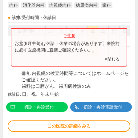
内科
消化器内科
内視鏡内科
糖尿病内科
歯科
診療/受付時間・休診日
診療時間
月
火
水
木
金
土
日
祝
9:00～12:00
●
●
●
●
●
●
お盆(8月中旬)は休診・休業の場合があります。来院前
に必ず医療機関に直接ご確認ください。
15:30～18:30
●
●
●
●
×閉じる
内視鏡の検査時間等についてはホームページを
備考:
ご確認ください。
歯科は口腔がん、歯周病検診のみ
日、祝、年末年始
休診日:
初診・再診受付
初診・再診電話受付
この医院の詳細をみる