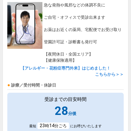
急な発熱や風邪などの体調不良に
ご自宅・オフィスで受診出来ます
お薬はお近くの薬局、宅配便でお受け取り
登園許可証・診断書も発行可
【夜間休日・全国エリア】
【健康保険適用】
【アレルギー・花粉症専門外来】はじめました！
こちらから＞＞
診療／受付時間・休診日
受診までの目安時間
28
分後
23
14
時
分ごろ
最短
にお呼びいたします