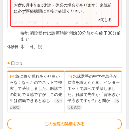
9:00～12:00
●
●
●
●
●
お盆(8月中旬)は休診・休業の場合があります。来院前
に必ず医療機関に直接ご確認ください。
14:00～17:00
●
×閉じる
16:00～19:00
●
●
●
●
初診受付は診療時間開始30分前から終了30分前
備考:
まで
水、日、祝
休診日:
口コミ
急に膝が腫れあがり曲が
水泳選手の中学生息子が
らなくなったのでネットで検
腰痛を訴えたため、インター
索して受診しました。触診で
ネットで調べて受診しまし
の対応で直感ですが、この先
た。触診で先生が「背泳ぎか
生は信頼できると感じ...
平泳ぎですか?」と聞か...
もっ
も
と読む
っと読む
この医院の詳細をみる