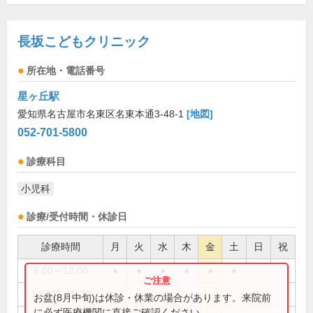
長坂こどもクリニック
所在地・電話番号
星ヶ丘駅
愛知県名古屋市名東区名東本通3-48-1
[地図]
052-701-5800
診療科目
小児科
診療/受付時間・休診日
診療時間
月
火
水
木
金
土
日
祝
9:00～12:00
●
●
●
●
●
●
14:00～15:30
●
お盆(8月中旬)は休診・休業の場合があります。来院前
に必ず医療機関に直接ご確認ください。