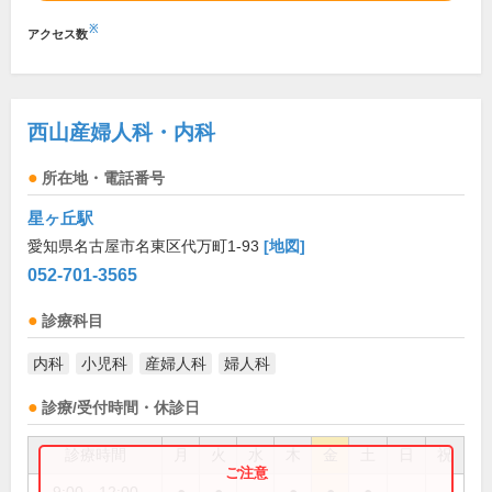
※
アクセス数
西山産婦人科・内科
所在地・電話番号
星ヶ丘駅
愛知県名古屋市名東区代万町1-93
[地図]
052-701-3565
診療科目
内科
小児科
産婦人科
婦人科
診療/受付時間・休診日
診療時間
月
火
水
木
金
土
日
祝