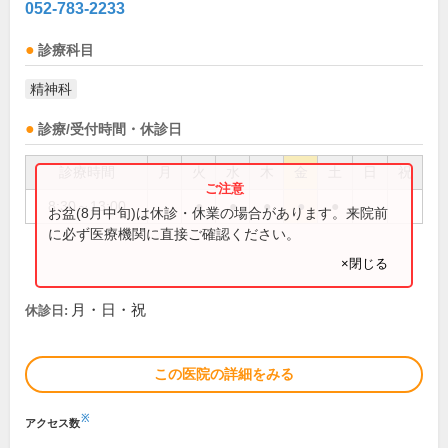
052-783-2233
診療科目
精神科
診療/受付時間・休診日
診療時間
月
火
水
木
金
土
日
祝
8:30～13:00
●
●
●
●
●
お盆(8月中旬)は休診・休業の場合があります。来院前
に必ず医療機関に直接ご確認ください。
×閉じる
月・日・祝
休診日:
この医院の詳細をみる
※
アクセス数