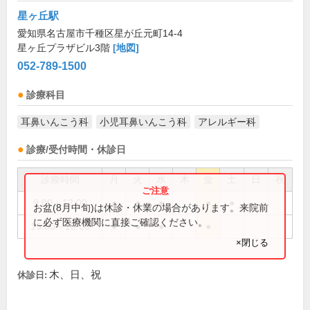
星ヶ丘駅
愛知県名古屋市千種区星が丘元町14-4
星ヶ丘プラザビル3階
[地図]
052-789-1500
診療科目
耳鼻いんこう科
小児耳鼻いんこう科
アレルギー科
診療/受付時間・休診日
診療時間
月
火
水
木
金
土
日
祝
9:00～12:00
●
●
●
●
●
お盆(8月中旬)は休診・休業の場合があります。来院前
に必ず医療機関に直接ご確認ください。
15:00～18:00
●
●
●
●
×閉じる
木、日、祝
休診日: