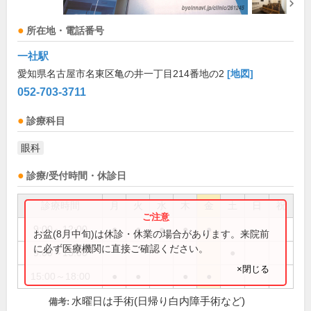
所在地・電話番号
一社駅
愛知県名古屋市名東区亀の井一丁目214番地の2
[地図]
052-703-3711
診療科目
眼科
診療/受付時間・休診日
診療時間
月
火
水
木
金
土
日
祝
9:00～12:00
●
●
●
●
●
お盆(8月中旬)は休診・休業の場合があります。来院前
に必ず医療機関に直接ご確認ください。
9:00～13:00
●
×閉じる
15:00～18:00
●
●
●
●
水曜日は手術(日帰り白内障手術など)
備考: