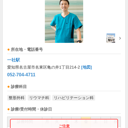
所在地・電話番号
一社駅
愛知県名古屋市名東区亀の井1丁目214-2
[地図]
052-704-4711
診療科目
整形外科
リウマチ科
リハビリテーション科
診療/受付時間・休診日
診療時間
月
火
水
木
金
土
日
祝