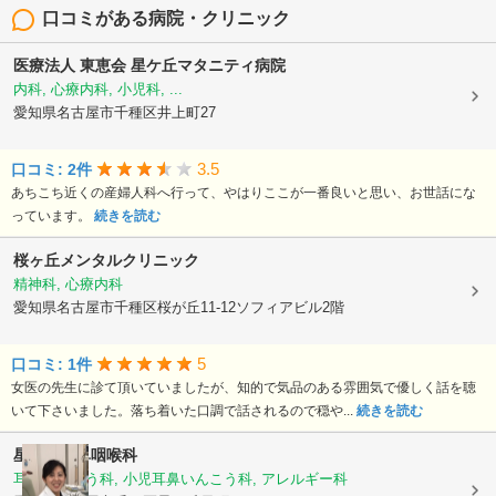
口コミがある病院・クリニック
医療法人 東恵会
星ケ丘マタニティ病院
内科, 心療内科, 小児科, ...
愛知県名古屋市千種区井上町27
3.5
口コミ: 2件
あちこち近くの産婦人科へ行って、やはりここが一番良いと思い、お世話にな
っています。
続きを読む
桜ヶ丘メンタルクリニック
精神科, 心療内科
愛知県名古屋市千種区桜が丘11-12ソフィアビル2階
5
口コミ: 1件
女医の先生に診て頂いていましたが、知的で気品のある雰囲気で優しく話を聴
いて下さいました。落ち着いた口調で話されるので穏や...
続きを読む
星が丘耳鼻咽喉科
耳鼻いんこう科, 小児耳鼻いんこう科, アレルギー科