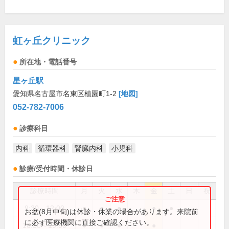
虹ヶ丘クリニック
所在地・電話番号
星ヶ丘駅
愛知県名古屋市名東区植園町1-2
[地図]
052-782-7006
診療科目
内科
循環器科
腎臓内科
小児科
診療/受付時間・休診日
診療時間
月
火
水
木
金
土
日
祝
9:30～12:00
●
●
●
●
●
お盆(8月中旬)は休診・休業の場合があります。来院前
に必ず医療機関に直接ご確認ください。
16:30～19:00
●
●
●
●