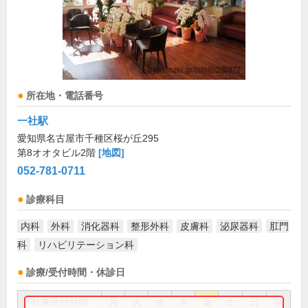
所在地・電話番号
一社駅
愛知県名古屋市千種区桜が丘295
第8オオタビル2階
[地図]
052-781-0711
診療科目
内科
外科
消化器科
整形外科
皮膚科
泌尿器科
肛門
科
リハビリテーション科
診療/受付時間・休診日
外来受付時間
月
火
水
木
金
土
日
祝