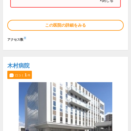
×閉じる
この医院の詳細をみる
※
アクセス数
木村病院
1
口コミ
件