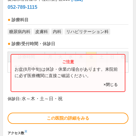
052-789-1115
診療科目
糖尿病内科
皮膚科
内科
リハビリテーション科
診療/受付時間・休診日
診療時間
月
火
水
木
金
土
日
祝
9:00～13:00
●
●
●
お盆(8月中旬)は休診・休業の場合があります。来院前
に必ず医療機関に直接ご確認ください。
×閉じる
水～木・土～日・祝
休診日:
この医院の詳細をみる
※
アクセス数