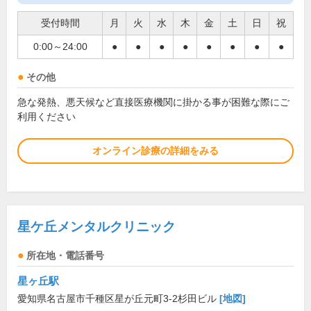
受付時間
月
火
水
木
金
土
日
祝
0:00～24:00
●
●
●
●
●
●
●
●
その他
急な発熱、悪天候など直接医療機関に掛かる事が困難な際にご
利用ください
オンライン診療の詳細をみる
星ケ丘メンタルクリニック
所在地・電話番号
星ヶ丘駅
愛知県名古屋市千種区星が丘元町3-2杉田ビル
[地図]