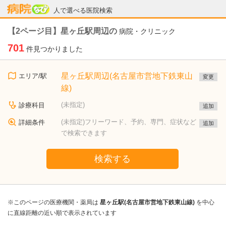
病院なび
人で選べる医院検索
【2ページ目】星ヶ丘駅周辺の
病院・クリニック
701
件見つかりました
星ヶ丘駅周辺(名古屋市営地下鉄東山
エリア/駅
変更
線)
(未指定)
診療科目
追加
(未指定)フリーワード、予約、専門、症状など
詳細条件
追加
で検索できます
検索する
※このページの医療機関・薬局は
星ヶ丘駅(名古屋市営地下鉄東山線)
を中心
に直線距離の近い順で表示されています