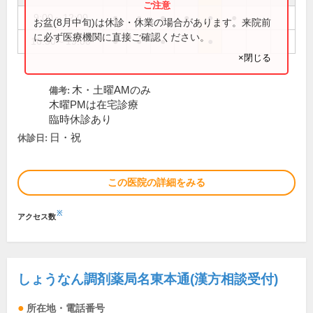
9:00～12:00
●
●
●
●
●
●
お盆(8月中旬)は休診・休業の場合があります。来院前
に必ず医療機関に直接ご確認ください。
16:30～19:00
●
●
●
●
×閉じる
木・土曜AMのみ
備考:
木曜PMは在宅診療
臨時休診あり
日・祝
休診日:
この医院の詳細をみる
※
アクセス数
しょうなん調剤薬局名東本通(漢方相談受付)
所在地・電話番号