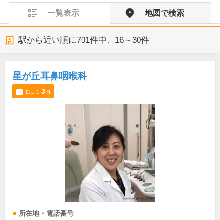
一覧表示
地図で検索
駅から近い順に
701
件中、
16～30件
星が丘耳鼻咽喉科
3
口コミ
件
所在地・電話番号