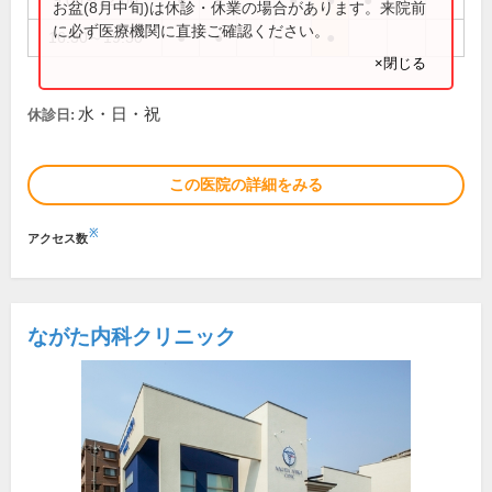
9:00～12:00
●
●
●
●
●
お盆(8月中旬)は休診・休業の場合があります。来院前
に必ず医療機関に直接ご確認ください。
16:30～19:30
●
●
●
×閉じる
水・日・祝
休診日:
この医院の詳細をみる
※
アクセス数
ながた内科クリニック