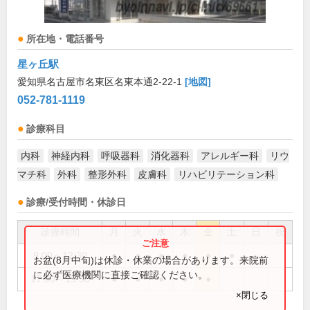
所在地・電話番号
星ヶ丘駅
愛知県名古屋市名東区名東本通2-22-1
[地図]
052-781-1119
診療科目
内科
神経内科
呼吸器科
消化器科
アレルギー科
リウ
マチ科
外科
整形外科
皮膚科
リハビリテーション科
診療/受付時間・休診日
診療時間
月
火
水
木
金
土
日
祝
9:00～12:30
●
●
●
●
●
●
お盆(8月中旬)は休診・休業の場合があります。来院前
に必ず医療機関に直接ご確認ください。
17:00～19:30
●
●
●
●
●
×閉じる